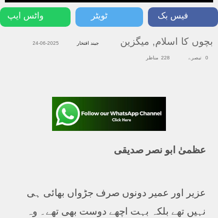
فیس بک
ٹویٹر
واٹس ایپ
بچوں کا اسلام
,
میگزین
جیند افتخار
2025-06-24
0 تبصرے
228 مناظر
عظمیٰ ابو نصر صدیقی
عزیر اور عمیر دونوں صرف جڑواں بھائی ہی
نہیں تھے بلکہ بہت اچھے دوست بھی تھے۔ وہ
دونوں دوسری جماعت میں پڑھتے تھے۔