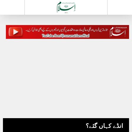
انڈے کہاں گئے؟