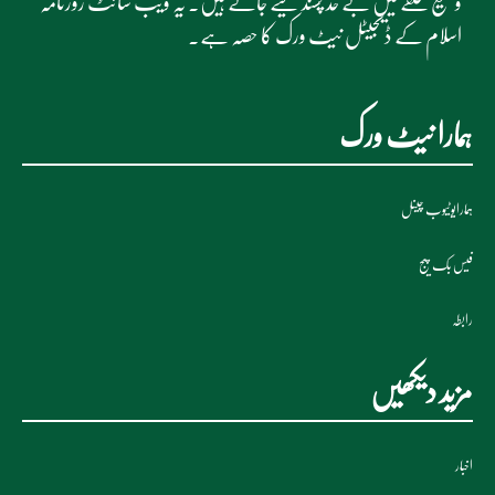
وسیع حلقے میں بے حد پسند کیے جاتے ہیں۔ یہ ویب سائٹ روزنامہ
اسلام کے ڈیجیٹل نیٹ ورک کا حصہ ہے۔
ہمارا نیٹ ورک
ہمارایوٹیوب چینل
فیس بک پیج
رابطہ
مزید دیکھیں
اخبار