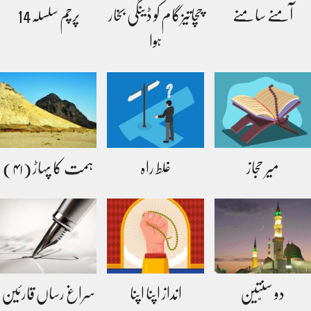
آمنے سامنے
چچاتیزگام کو ڈینگی بخار
پرچم سلسلہ14
ہوا
میر حجاز
غلط راہ
ہمت کا پہاڑ (۴۱)
دو سنّتین
انداز اپنا اپنا
سراغ رساں قارئین