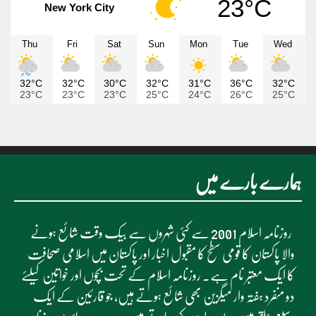
23°C
New York City
Thu
Fri
Sat
Sun
Mon
Tue
Wed
32°C
32°C
30°C
32°C
31°C
36°C
32°C
23°C
23°C
23°C
25°C
24°C
26°C
25°C
ہمارے بارے میں
روزنامہ اسلام 2001 سے کئی شہروں سے بیک وقت شائع ہونے
والا پاکستان کا قومی سطح کا مقبول اخبار اور پاکستان میں اسلامی صحافت
کا ایک معتبر نام ہے۔ روزنامہ اسلام کے تحت بچوں اور خواتین کیلئے
دو منفرد ہفتہ وار میگزین بھی شائع ہوتے ہیں، جو قارئین کے ایک