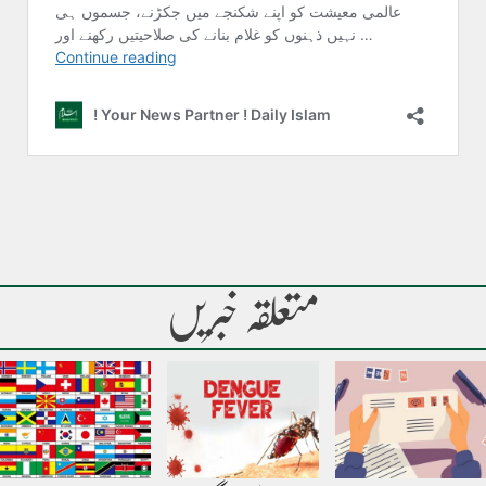
متعلقہ خبریں