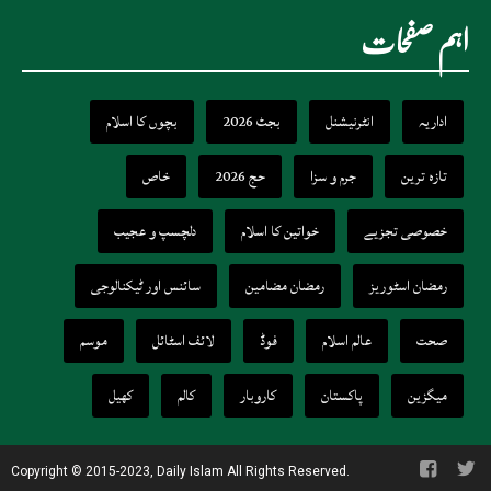
اہم صفحات
اداریہ
انٹرنیشنل
بجٹ 2026
بچوں کا اسلام
تازہ ترین
جرم و سزا
حج 2026
خاص
خصوصی تجزیے
خواتین کا اسلام
دلچسپ و عجیب
رمضان اسٹوریز
رمضان مضامین
سائنس اور ٹیکنالوجی
صحت
عالم اسلام
فوڈ
لائف اسٹائل
موسم
میگزین
پاکستان
کاروبار
کالم
کھیل
Copyright © 2015-2023, Daily Islam All Rights Reserved.