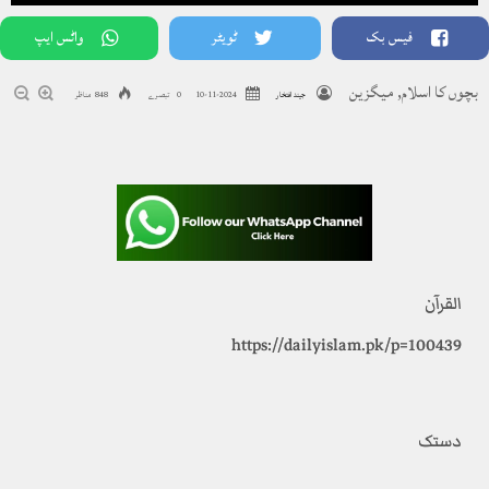
فیس بک
ٹویٹر
واٹس ایپ
بچوں کا اسلام
,
میگزین
جیند افتخار
2024-11-10
0 تبصرے
848 مناظر
القرآن
https://dailyislam.pk/p=100439
دستک