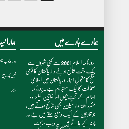
ہمارے بارے میں
ہمارا 
ہمارایوٹیوب چی
روزنامہ اسلام 2001 سے کئی شہروں سے
بیک وقت شائع ہونے والا پاکستان کا قومی
فیس بک پیج
سطح کا مقبول اخبار اور پاکستان میں اسلامی
صحافت کا ایک معتبر نام ہے۔ روزنامہ
رابطہ
اسلام کے تحت بچوں اور خواتین کیلئے دو
منفرد ہفتہ وار میگزین بھی شائع ہوتے ہیں،
جو قارئین کے ایک وسیع حلقے میں بے حد
پسند کیے جاتے ہیں۔ یہ ویب سائٹ