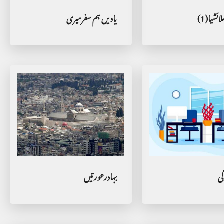
ائشیا(1)
یادیں ہم سفرمیری
گی
بہادرعورتیں