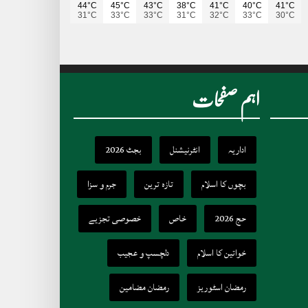
44°C
45°C
43°C
38°C
41°C
40°C
41°C
31°C
33°C
33°C
31°C
32°C
33°C
30°C
اہم صفحات
اداریہ
انٹرنیشنل
بجٹ 2026
بچوں کا اسلام
تازہ ترین
جرم و سزا
حج 2026
خاص
خصوصی تجزیے
خواتین کا اسلام
دلچسپ و عجیب
رمضان اسٹوریز
رمضان مضامین