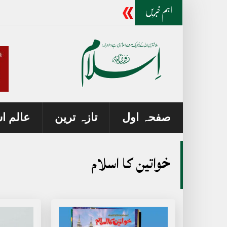
مصطفی کم
-
اہم خبریں
صفحہ اول
تازہ ترین
عالم ا
خواتین کا اسلام