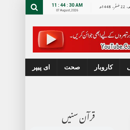
ہ،
22
صــَــفــَــر،
1448ھ
11 : 44 : 31 AM
07 August, 2026
ی
کاروبار
صحت
ای پیپر
قرآن سنیں