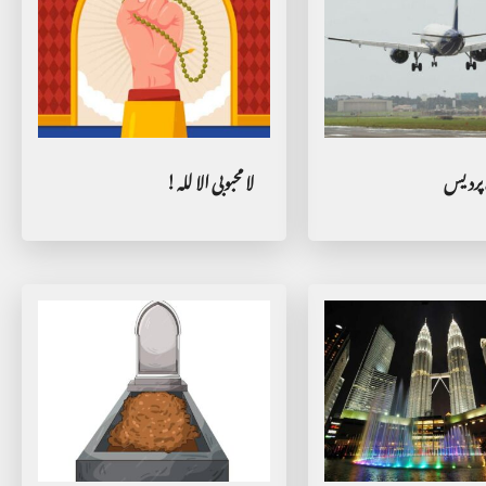
پردیس
لا محبوبی الا للہ!