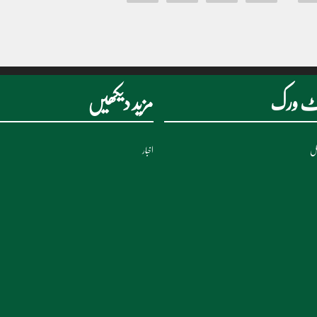
نیٹ ورک
مزید دیکھیں
نل
اخبار