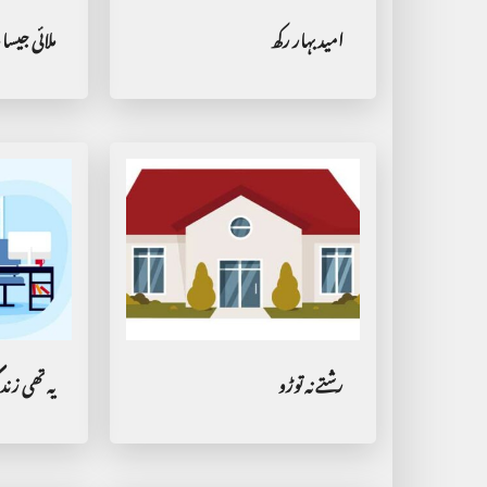
امید بہار رکھ
ملائی جیسا مل
رشتے نہ توڑو
یہ تھی زند