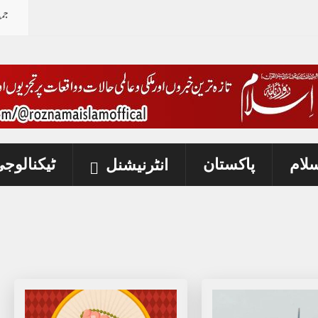
جمع
سلام
پاکستان
ٹیکنالوج
انٹرنیشنل