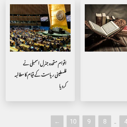
اقوام متحدہ جنرل اسمبلی نے
فلسطینی ریاست کے قیام کا مطالبہ
کردیا
←
10
9
8
…