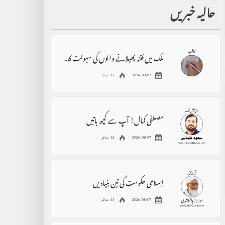
حالیہ خبریں
ملک میں فتنہ پھیلانے والوں کی سہولت کاری نہ کی جائے
2026-08-07
13 مناظر
مصطفی کمال! آپ سے کچھ باتیں
2026-08-07
12 مناظر
اِسلامی حکومت کی تین بنیادیں
2026-08-07
13 مناظر