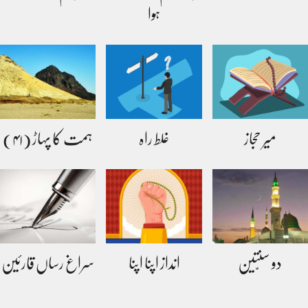
ہوا
میر حجاز
غلط راہ
ہمت کا پہاڑ (۴۱)
دو سنّتین
انداز اپنا اپنا
سراغ رساں قارئین