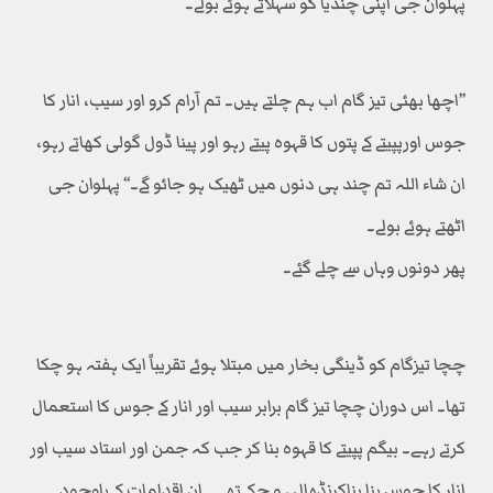
پہلوان جی اپنی چندیا کو سہلاتے ہوئے بولے۔
’’اچھا بھئی تیز گام اب ہم چلتے ہیں۔ تم آرام کرو اور سیب، انار کا
جوس اورپپیتے کے پتوں کا قہوہ پیتے رہو اور پینا ڈول گولی کھاتے رہو،
ان شاء اللہ تم چند ہی دنوں میں ٹھیک ہو جائو گے۔‘‘ پہلوان جی
اٹھتے ہوئے بولے۔
پھر دونوں وہاں سے چلے گئے۔
چچا تیزگام کو ڈینگی بخار میں مبتلا ہوئے تقریباً ایک ہفتہ ہو چکا
تھا۔ اس دوران چچا تیز گام برابر سیب اور انار کے جوس کا استعمال
کرتے رہے۔ بیگم پپیتے کا قہوہ بنا کر جب کہ جمن اور استاد سیب اور
انار کا جوس بنا بناکرنڈھال ہو چکے تھے۔ ان اقدامات کے باوجود