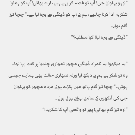
’’اوہو پہلوان جی! آپ تو غصہ کر رہے ہیں، ارے بھائی!آپ کو ہمارا
شکریہ ادا کرنا چاہیے، ہم نے آپ کو ڈینگی سے بچا لیا ہے۔‘‘ چچا تیز
گام بولے۔
’’ڈینگی سے بچا لیا! کیا مطلب؟‘‘
’’یہ دیکھو! یہ نامراد ڈینگی مچھر تمھاری چندیا پر کاٹ رہا تھا۔
وہ تو شکر ہے ہم نے دیکھ لیا ورنہ تمھاری حالت بھی ہمارے جیسی
ہوتی۔‘‘ چچا تیز گام ہاتھ میں پکڑے ہوئے مردہ مچھر کو پہلوان
جی کی آنکھوں کے سامنے لہراتے ہوئے بولے۔
’’اوہ تیز گام بھائی! پھر تو واقعی آپ کا شکریہ!‘‘