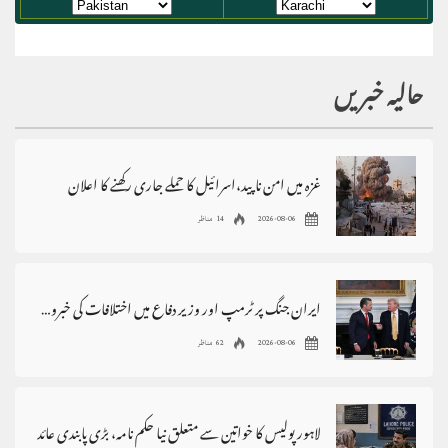
حالیہ خبریں
غزہ میں امن ناپید،اسرائیل کا حملے جاری رکھنے کا اعلان
2026-08-06
14 مناظر
ایران جنگ پر ٹرمپ اور وزیر دفاع میں اختلافات کی خبروں کی تردید
2026-08-06
62 مناظر
لاہور پولیس کا خواتین سے متعلق نیا حکم نامہ، بڑی پابندی عائد