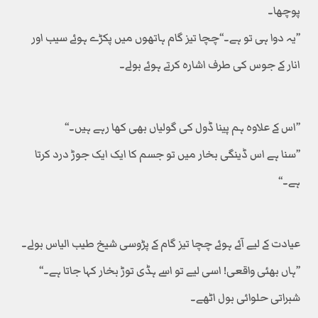
پوچھا۔
’’یہ دوا ہی تو ہے۔‘‘چچا تیز گام ہاتھوں میں پکڑے ہوئے سیب اور
انار کے جوس کی طرف اشارہ کرتے ہوئے بولے۔
’’اس کے علاوہ ہم پینا ڈول کی گولیاں بھی کھا رہے ہیں۔‘‘
’’سنا ہے اس ڈینگی بخار میں تو جسم کا ایک ایک جوڑ درد کرتا
ہے۔‘‘
عیادت کے لیے آئے ہوئے چچا تیز گام کے پڑوسی شیخ طیب الیاس بولے۔
’’ہاں بھئی واقعی! اسی لیے تو اسے ہڈی توڑ بخار کہا جاتا ہے۔‘‘
شبراتی حلوائی بول اٹھے۔