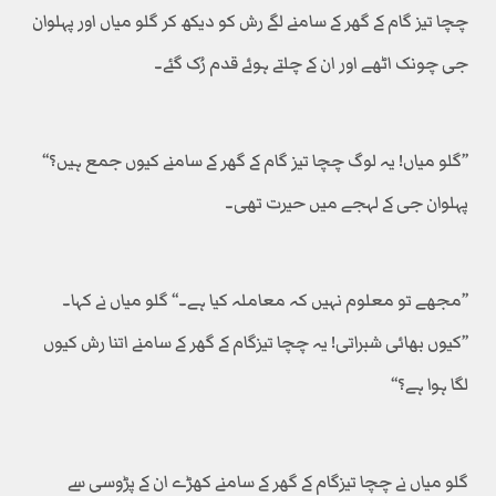
چچا تیز گام کے گھر کے سامنے لگے رش کو دیکھ کر گلو میاں اور پہلوان
جی چونک اٹھے اور ان کے چلتے ہوئے قدم رُک گئے۔
’’گلو میاں! یہ لوگ چچا تیز گام کے گھر کے سامنے کیوں جمع ہیں؟‘‘
پہلوان جی کے لہجے میں حیرت تھی۔
’’مجھے تو معلوم نہیں کہ معاملہ کیا ہے۔‘‘ گلو میاں نے کہا۔
’’کیوں بھائی شبراتی! یہ چچا تیزگام کے گھر کے سامنے اتنا رش کیوں
لگا ہوا ہے؟‘‘
گلو میاں نے چچا تیزگام کے گھر کے سامنے کھڑے ان کے پڑوسی سے