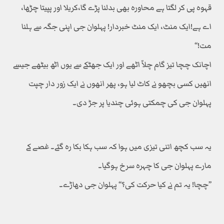
قہوہ پی کر لگتا ہے محاورہ بھی بدلنا پڑے گا،کریلا اور پپیتا چڑھا،
اے ہے!ایک منٹ، ایک منٹ خبردار! پہلوان جی اپنی جگہ سے ہلنا
مت!‘‘
اچانک چچا تیز گام چلاّ اٹھے اور ایک جھٹکے سے یوں اٹھ بیٹھے جیسے
انھیں کسی بچھو نے کاٹ لیا ہو، پھر انھوں نے ایک زور دار چپت
پہلوان جی کی چمکتی ہوئی چندیا پر جڑ دی۔
یہ سب کچھ اتنی تیزی میں ہوا کہ سب ہکا بکا رہ گئے۔ غصے کے
مارے پہلوان جی کا چہرہ سرخ ہوگیا۔
’’چچا! یہ تم نے کیا حرکت کی؟‘‘ پہلوان جی دھاڑے۔