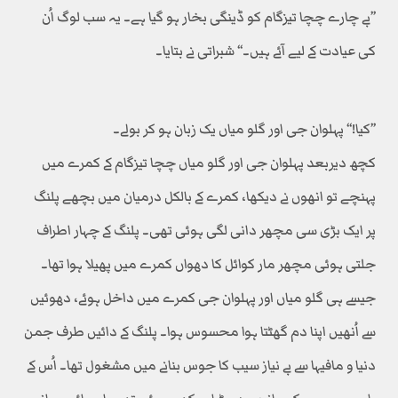
’’بے چارے چچا تیزگام کو ڈینگی بخار ہو گیا ہے۔ یہ سب لوگ اُن
کی عیادت کے لیے آئے ہیں۔‘‘ شبراتی نے بتایا۔
’’کیا!‘‘ پہلوان جی اور گلو میاں یک زبان ہو کر بولے۔
کچھ دیربعد پہلوان جی اور گلو میاں چچا تیزگام کے کمرے میں
پہنچے تو انھوں نے دیکھا، کمرے کے بالکل درمیان میں بچھے پلنگ
پر ایک بڑی سی مچھر دانی لگی ہوئی تھی۔ پلنگ کے چہار اطراف
جلتی ہوئی مچھر مار کوائل کا دھواں کمرے میں پھیلا ہوا تھا۔
جیسے ہی گلو میاں اور پہلوان جی کمرے میں داخل ہوئے، دھوئیں
سے اُنھیں اپنا دم گھٹتا ہوا محسوس ہوا۔ پلنگ کے دائیں طرف جمن
دنیا و مافیہا سے بے نیاز سیب کا جوس بنانے میں مشغول تھا۔ اُس کے