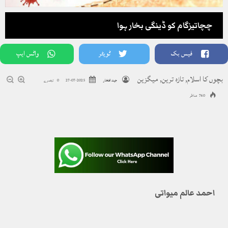
چچاتیزگام کو ڈینگی بخار ہوا
فیس بک
ٹویٹر
واٹس ایپ
بچوں کا اسلام
,
تازہ ترین
,
میگزین
جیند افتخار
2025-07-27
0 تبصرے
760 مناظر
احمد عالم میواتی