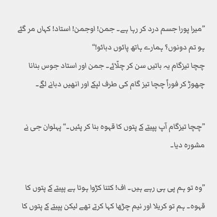
’’میرا پورا جسم درد کر رہا ہے۔ جمن! اوجمن! استاد! کہاں مر گئے
ہو تم دونوں؟ ہمارے ہاتھ پائوں دبائو!‘‘
چچا تیزگام یہ باتیں سن کر چلّائے۔ جمن اور استاد جوس بنانا
چھوڑ کر فوراً چچا تیز گام کی طرف لپکے اور انھیں دبانے لگے۔
’’چچا تیزگام آپ پپیتے کے پتوں کا قہوہ بنا کر پئیں۔‘‘ پہلوان جی نے
مشورہ دیا۔
’’وہ تو ہم پی ہی رہے ہیں۔ اف! کتنا کڑوا ہوتا ہے پپیتے کے پتوں کا
قہوہ۔ ہم تو کریلا اور نیم چڑھا کہا کرتے تھے لیکن پپیتے کے پتوں کا