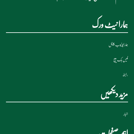
ہمارا نیٹ ورک
ہمارایوٹیوب چینل
فیس بک پیج
رابطہ
مزید دیکھیں
اخبار
اہم صفحات