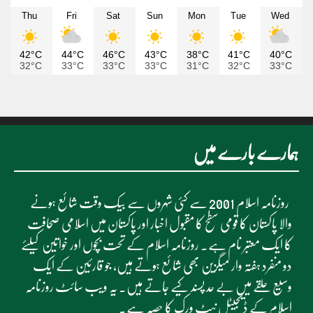
Thu
Fri
Sat
Sun
Mon
Tue
Wed
42°C
44°C
46°C
43°C
38°C
41°C
40°C
32°C
33°C
33°C
33°C
31°C
32°C
33°C
ہمارے بارے میں
روزنامہ اسلام 2001 سے کئی شہروں سے بیک وقت شائع ہونے
والا پاکستان کا قومی سطح کا مقبول اخبار اور پاکستان میں اسلامی صحافت
کا ایک معتبر نام ہے۔ روزنامہ اسلام کے تحت بچوں اور خواتین کیلئے
دو منفرد ہفتہ وار میگزین بھی شائع ہوتے ہیں، جو قارئین کے ایک
وسیع حلقے میں بے حد پسند کیے جاتے ہیں۔ یہ ویب سائٹ روزنامہ
اسلام کے ڈیجیٹل نیٹ ورک کا حصہ ہے۔