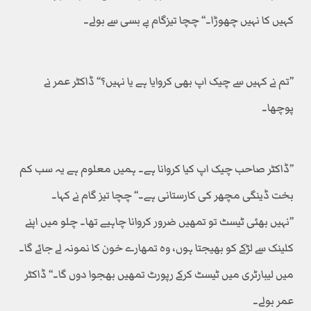
کہیں کا نہیں چھوڑا۔‘‘ چچا تیزگام بے بسی سے بولے۔
’’تم نے کہیں سے چیک اپ بھی کروایا ہے یا نہیں؟‘‘ ڈاکٹر عمر نے
پوچھا۔
’’ڈاکٹر صاحب چیک اپ کیا کروانا ہے۔ ہمیں معلوم ہے یہ سب کم
بخت ڈینگی مچھر کی کارستانی ہے۔‘‘ چچا تیز گام نے کہا۔
’’نہیں بھئی ٹیسٹ تو تمھیں ضرور کروانا چاہیے تھا۔ چلو میں اپنے
کلینک سے لڑکے کو بھیجتا ہوں، وہ تمھارے خون کا نمونہ لے جائے گا۔
میں لیبارٹری میں ٹیسٹ کرکے رپورٹ تمھیں بھجوا دوں گا۔‘‘ ڈاکٹر
عمر بولے۔