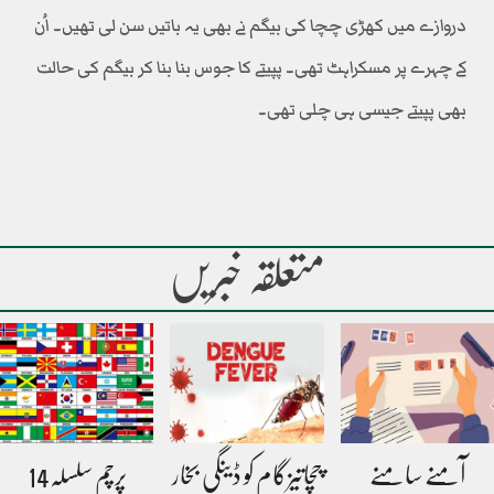
دروازے میں کھڑی چچا کی بیگم نے بھی یہ باتیں سن لی تھیں۔ اُن
کے چہرے پر مسکراہٹ تھی۔ پپیتے کا جوس بنا بنا کر بیگم کی حالت
بھی پپیتے جیسی ہی چلی تھی۔
متعلقہ خبریں
آمنے سامنے
چچاتیزگام کو ڈینگی بخار
پرچم سلسلہ14