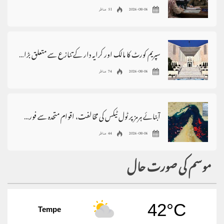
2026-08-06
51 مناظر
سپریم کورٹ کا مالک اور کرایہ دار کے تنازع سے متعلق بڑا فیصلہ
2026-08-06
74 مناظر
آبنائے ہرمز پر ٹول ٹیکس کی مخالفت، اقوام متحدہ سے فوری مداخلت کا مطالبہ
2026-08-06
44 مناظر
موسم کی صورت حال
42°C
Tempe