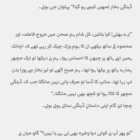
ڈینگی بخار تمھیں کیسے ہو گیا؟‘‘ پہلوان جی بولے۔
’’ارے بھئی! کیا بتائیں، کل شام ہم صحن میں عروج فاطمہ اور
محمود کے ساتھ بیٹھے ان کا ہوم ورک چیک کر رہے تھے کہ اچانک
ہمیں اپنے ہاتھ پر چبھن کا احساس ہوا۔ ہم نے دیکھا تو ایک مچھر
ہمارے ہاتھ پر بیٹھا ہوا تھا۔ ہم صبح اٹھے تو تیز بخار سے پورا بدن
تپ رہا تھا۔ سانپ کا ڈسا تو صرف پانی نہیں مانگتا جب کہ ڈینگی
مچھر کا کاٹا ہوا تو کچھ بھی نہیں مانگتا۔‘‘
چچا تیز گام اپنی داستانِ ڈینگی سناتے ہوئے بولے۔
’’تو پھر آپ نے کوئی دوا وغیرہ بھی لی ہے یا نہیں؟‘‘ گلو میاں نے