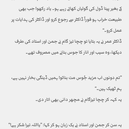
کے بغیر پینا ڈول کی گولیاں کھاتے رہے ہو۔ یاد رکھو! جب بھی
طبیعت خراب ہو فوراً ڈاکٹر سے رجوع کرو اور ڈاکٹر کی ہدایات پر
عمل کرو۔‘‘
ڈاکٹر عمر نے یہ بتایا تو چچا تیز گام نے جمن اور استاد کی طرف
دیکھا، وہ سیب اور انار کا جوس بنانے میں مصروف تھے۔
’’تم دونوں اب مزید جُوس مت بنائو! ہمیں ڈینگی بخار نہیں ہے،
ہم ٹھیک ہیں۔‘‘
یہ کہہ کر چچا تیزگام نے مچھر دانی بھی اتار دی۔
یہ سن کر جمن اور استاد نے یک زبان ہو کر کہا: ’’یااللہ تیرا شکر ہے!‘‘