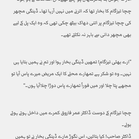
چچا تیزگام کا بخار تھا کہ اترنے میں نہیں آرہا تھا۔ ڈینگی مچھر
کی چچا تیزگام پر اتنی دھاک بیٹھ چکی تھی کہ وہ ایک پل کے لیے
بھی مچھر دانی سے باہر نہ نکلتے تھے۔
’’ارے بھئی تیزگام! تمھیں ڈینگی بخار ہوا اور تم نے ہمیں بتایا ہی
نہیں۔ وہ تو شکر ہے تمھارے محلے کا ایک مریض میرے پاس آیا تو
مجھے پتا چلا اور میں فوراً تمھارے پاس دوڑا چلاآیا ہوں۔‘‘
چچا تیزگام کے دوست ڈاکٹر عمر فاروق کمرے میں داخل ہوتے ہوئے
بولے۔
ڈاکٹر صاحب! کیا بتائیں، اس نگوڑ مارے ڈینگی بخار نے تو ہمیں