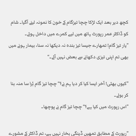
کچھ دیر بعد ایک لڑکا چچا تیزگام کے خون کا نمونہ لینے آگیا۔ شام
کو ڈاکٹر عمر رپورٹ ہاتھ میں لیے کمرے میں داخل ہوئے۔
’’یار تیز گام! تمھارے جیسا تیز بندہ نہ دیکھا نہ سنا، بیمار ہونے میں
بھی تم اپنی تیزی دکھانے سے بعض نہیں آئے۔‘‘
’’کیوں بھئی! آخر ایسا کیا کر دیا ہم نے؟‘‘ چچا تیز گام بُرا سا منہ بنا
کر بولے۔
’’اس رپورٹ میں کیا ہے؟‘‘ چچا تیز گام نے پوچھا۔
’’رپورٹ کے مطابق تمھیں ڈینگی بخار نہیں ہے، تم ڈاکٹر کے مشورے