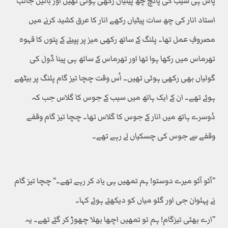
پاس ہی سیب کی پانچ چھ پیٹیاں رکھی ہوئی تھیں اور بائیں جانب
استاد انار کی چھ سات پیٹیاں رکھے انار کا عرق کشید کرنے میں
مصروفِ عمل تھا۔ پلنگ کے ساتھ رکھی میز پر پپیتے کے پتوں کا قہوہ
تھرماس میں رکھا ہوا تھا اور تھرماس کے ساتھ ہی پینا ڈول کی
گولیاں بھی رکھی ہوئی تھیں۔ اُس وقت چچا تیز گام پلنگ پر بیٹھے
ہوئے تھے۔ ان کے ایک ہاتھ میں سیب کے جوس کا گلاس جب کہ
دُوسرے ہاتھ میں انار کے جوس کا گلاس تھا۔ چچا تیز گام وقفے
وقفے سے جوس کی چسکیاں لے رہے تھے۔
’’آئو آئو میرے دوستو! ہم تمھیں ہی یاد کر رہے تھے۔‘‘ چچا تیز گام
نے پہلوان جی اور گلو میاں کو دیکھتے ہوئے کہا۔
’’ارے بھئی تیزگام! ہم تو تمھیں اچھا بھلا چھوڑ کر گئے تھے۔ یہ