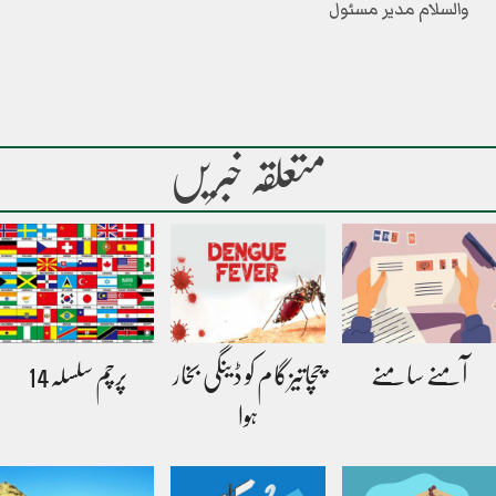
والسلام مدیر مسئول
متعلقہ خبریں
آمنے سامنے
چچاتیزگام کو ڈینگی بخار
پرچم سلسلہ14
ہوا