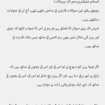
السلام علیکم ورحم اللہ وبرکاتہ!
پچھلے ہفتے تین سوالات قارئین کے سامنے رکھے تھے، آج ان کے جوابات
دیکھتے ہیں۔
جہاں تک پہلے سوال کا تعلق ہے تو ہم نے اس کا جواب لکھا کہ چیتے
اور ہرن کی مثال میں بھی ہم کسی کے ساتھ نہیں بلکہ قدرت کے
ساتھ ہیں۔
اگر چیتا ہرن کو دبوچ لے تو اس کے اور اس کے بچوں کے ساتھ ہیں کہ
رازق نے اسے رزق دیا ہے، اور اگر ہرن بچ جائے تو اس کے، اس کے بچوں کے
ساتھ کہ اسے ایک بچانے والی ذات نے بچایا ہے۔