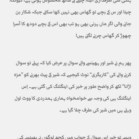
ہلکی سی طرفداری البتہ چیتے کے ساتھ محسوس ہوتی ہے، کیونکہ
چیتا اور س کے بچے تو گھاس بھی نہیں کھا سکتے جبکہ شکار بن
جانے والی اگر ماں ہرنی بھی ہو تب بھی اس کے بچے دودھ کا آسرا
چھوڑ کر گھاس چرنے لگتے ہیں!
پھر ہم نے شیر اور ہھینسے والے سوال پر عرض کیا کہ پہلے تو سوال
کرنے والے کی ’’کاریگری‘‘ نوٹ کیجیے کہ شیر کے پیٹ بھرنے کو ’’مزہ
اڑانا‘‘ لکھ کر واضح طور پر خبر کی اینگلنگ کی گئی ہے۔ اِس
اینگلنگ ہی کی وجہ سے خوامخواہ ہماری ہمدردی کا ووٹ اول
وہلے ہی میں شیر کی طرف چلا گیا ہے۔
ویسے تو خیر اس سوال کے جواب میں کچھ لوگوں نے بھینسے کی