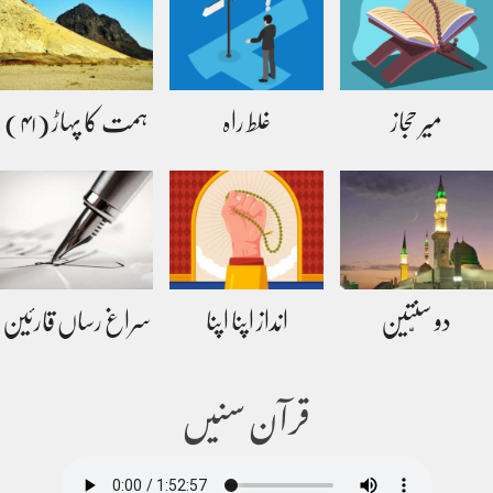
میر حجاز
غلط راہ
ہمت کا پہاڑ (۴۱)
دو سنّتین
انداز اپنا اپنا
سراغ رساں قارئین
قرآن سنیں