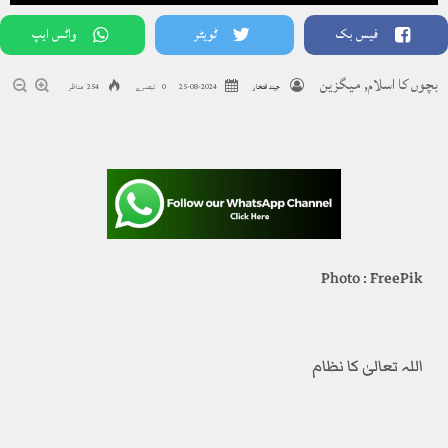
فیس بک
ٹویٹر
واٹس ایپ
بچوں کا اسلام
,
میگزین
جیند افتخار
2024-08-25
0 تبصرے
254 مناظر
Photo : FreePik
اللہ تعالیٰ کا نظام