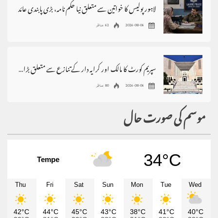
لاہور پولیس کا خواتین سے متعلق نیا حکم نامہ، بڑی پابندی عائد
2026-08-06
62 مناظر
سپریم کورٹ کا مالک اور کرایہ دار کے تنازع سے متعلق بڑا فیصلہ
2026-08-06
80 مناظر
موسم کی صورت حال
34°C
Tempe
Thu
Fri
Sat
Sun
Mon
Tue
Wed
42°C
44°C
45°C
43°C
38°C
41°C
40°C