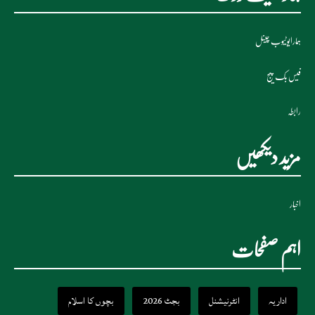
ہمارایوٹیوب چینل
فیس بک پیج
رابطہ
مزید دیکھیں
اخبار
اہم صفحات
اداریہ
انٹرنیشنل
بجٹ 2026
بچوں کا اسلام