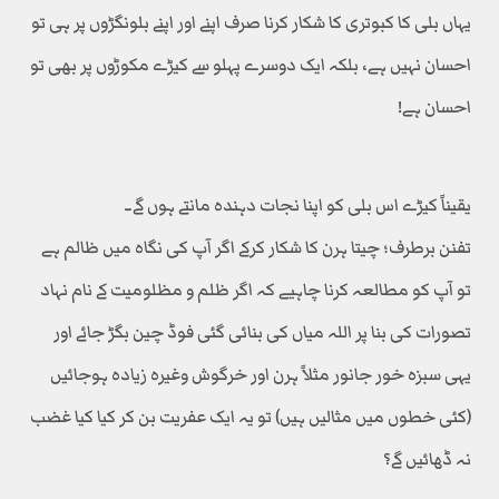
یہاں بلی کا کبوتری کا شکار کرنا صرف اپنے اور اپنے بلونگڑوں پر ہی تو
احسان نہیں ہے، بلکہ ایک دوسرے پہلو سے کیڑے مکوڑوں پر بھی تو
احسان ہے!
یقیناً کیڑے اس بلی کو اپنا نجات دہندہ مانتے ہوں گے۔
تفنن برطرف؛ چیتا ہرن کا شکار کرکے اگر آپ کی نگاہ میں ظالم ہے
تو آپ کو مطالعہ کرنا چاہیے کہ اگر ظلم و مظلومیت کے نام نہاد
تصورات کی بنا پر اللہ میاں کی بنائی گئی فوڈ چین بگڑ جائے اور
یہی سبزہ خور جانور مثلاً ہرن اور خرگوش وغیرہ زیادہ ہوجائیں
(کئی خطوں میں مثالیں ہیں) تو یہ ایک عفریت بن کر کیا کیا غضب
نہ ڈھائیں گے؟