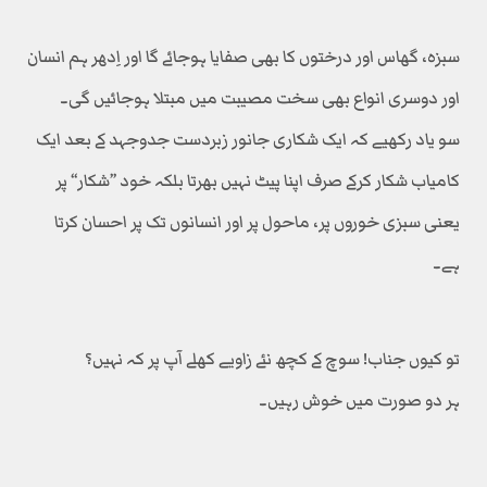
سبزہ، گھاس اور درختوں کا بھی صفایا ہوجائے گا اور اِدھر ہم انسان
اور دوسری انواع بھی سخت مصیبت میں مبتلا ہوجائیں گی۔
سو یاد رکھیے کہ ایک شکاری جانور زبردست جدوجہد کے بعد ایک
کامیاب شکار کرکے صرف اپنا پیٹ نہیں بھرتا بلکہ خود ’’شکار‘‘ پر
یعنی سبزی خوروں پر، ماحول پر اور انسانوں تک پر احسان کرتا
ہے۔
تو کیوں جناب! سوچ کے کچھ نئے زاویے کھلے آپ پر کہ نہیں؟
ہر دو صورت میں خوش رہیں۔