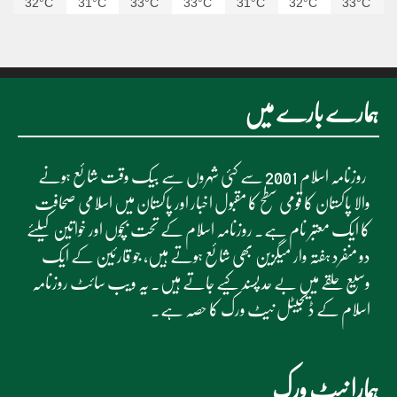
32°C
31°C
33°C
33°C
31°C
32°C
33°C
ہمارے بارے میں
روزنامہ اسلام 2001 سے کئی شہروں سے بیک وقت شائع ہونے
والا پاکستان کا قومی سطح کا مقبول اخبار اور پاکستان میں اسلامی صحافت
کا ایک معتبر نام ہے۔ روزنامہ اسلام کے تحت بچوں اور خواتین کیلئے
دو منفرد ہفتہ وار میگزین بھی شائع ہوتے ہیں، جو قارئین کے ایک
وسیع حلقے میں بے حد پسند کیے جاتے ہیں۔ یہ ویب سائٹ روزنامہ
اسلام کے ڈیجیٹل نیٹ ورک کا حصہ ہے۔
ہمارا نیٹ ورک