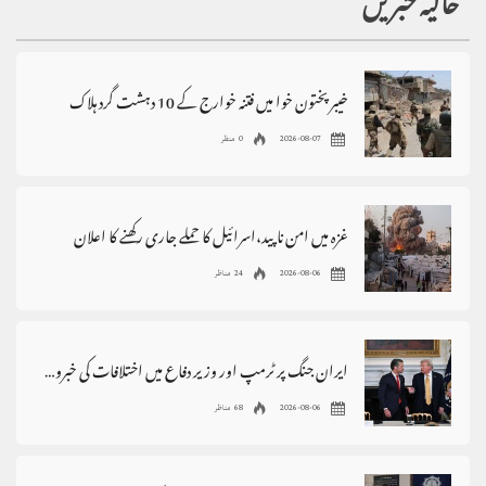
حالیہ خبریں
خیبر پختون خوا میں فتنہ خوارج کے 10 دہشت گرد ہلاک
2026-08-07
0 منظر
غزہ میں امن ناپید،اسرائیل کا حملے جاری رکھنے کا اعلان
2026-08-06
24 مناظر
ایران جنگ پر ٹرمپ اور وزیر دفاع میں اختلافات کی خبروں کی تردید
2026-08-06
68 مناظر