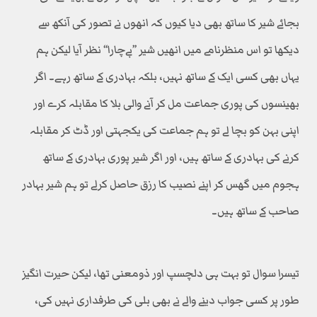
بجائے شیر کا ساتھ بھی دیا کیوں کہ انھوں نے تصور کی آنکھ سے
دیکھا تو اس منظرنامے میں انھیں شیر ’’بےچارا‘‘ نظر آیا لیکن ہم
یہاں بھی کسی ایک کے ساتھ نہیں، بلکہ بہادری کے ساتھ رہے۔ اگر
بھینسوں کی پوری جماعت مل کر آنے والی بلا کا مقابلہ کرے اور
اپنی بہن کو بچا لے تو ہم جماعت کی یکجہتی اور ڈٹ کر مقابلہ
کرنے کی بہادری کے ساتھ ہیں، اور اگر شیر پوری بہادری کے ساتھ
ہجوم میں گھس کر اپنے نصیب کا رزق حاصل کرلے تو ہم شیر بہادر
صاحب کے ساتھ ہیں۔
تیسرا سوال تو بہت ہی دلچسپ اور ذومعنی تھا، لیکن حیرت انگیز
طور پر کسی جواب دینے والے نے بھی بلی کی طرفداری نہیں کی،