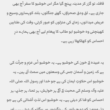
قافلہ تو گزر کر مدینہ پہنچ گیا مگر اس خوشبو کا سفر آج بھی
جاری ہے۔ لق ودق صحراؤں، گھنے جنگلوں، بلند کوہساروں وسیع و
عریض میدانوں، زمانے کی منزلوں کو عبور کرتی، وقت کی طنابیں
کھینچتی وہ خوشبو ابو طالب کا پیغام لیے آج بھی ہمارے درِ
احساس کو کھٹکھٹا رہی ہے۔
یہ عبیدہ کے خون کی خوشبو ہے۔ یہ خوشبو اُس عزم و جرأت کی
ہے کہ زمین و آسمان جس کی وسعتوں میں سمٹ آتے ہیں۔ یہ
خوشبو اس حلاوتِ ایمان کی ہے جو خدا اور رسول اللہ صلی اللہ
علیہ وآلہ وسلم کی محبت کے آگے ہر خواہش، ہر تمنا، ہر جذبے، ہر
احساس کو فنا کر دیتی ہے۔ یہ خوشبو اس لذتِ آشنائی کی ہے جو
دلِ مومن کو دو جہانوں کی رنگینیوں سے بیگانہ کر دیتی ہے۔ اور