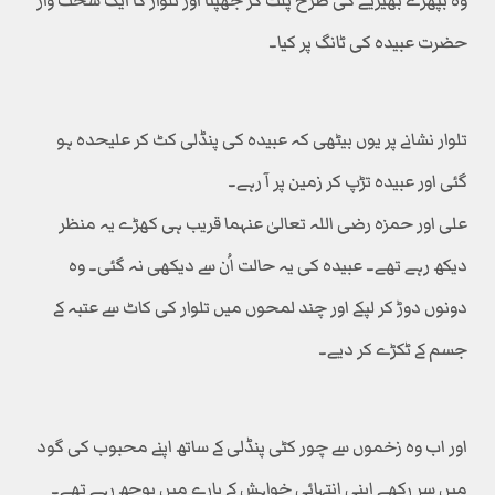
وہ بپھرے بھیڑیے کی طرح پلٹ کر جھپٹا اور تلوار کا ایک سخت وار
حضرت عبیدہ کی ٹانگ پر کیا۔
تلوار نشانے پر یوں بیٹھی کہ عبیدہ کی پنڈلی کٹ کر علیحدہ ہو
گئی اور عبیدہ تڑپ کر زمین پر آ رہے۔
علی اور حمزہ رضی اللہ تعالیٰ عنہما قریب ہی کھڑے یہ منظر
دیکھ رہے تھے۔ عبیدہ کی یہ حالت اُن سے دیکھی نہ گئی۔ وہ
دونوں دوڑ کر لپکے اور چند لمحوں میں تلوار کی کاٹ سے عتبہ کے
جسم کے ٹکڑے کر دیے۔
اور اب وہ زخموں سے چور کٹی پنڈلی کے ساتھ اپنے محبوب کی گود
میں سر رکھے اپنی انتہائی خواہش کے بارے میں پوچھ رہے تھے۔