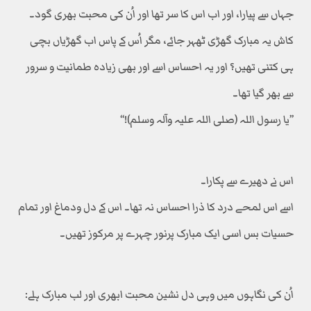
جہاں سے پیارا، اور اب اس کا سر تھا اور اُن کی محبت بھری گود۔
کاش یہ مبارک گھڑی ٹھہر جائے، مگر اُس کے پاس اب گھڑیاں بچی
ہی کتنی تھیں؟ اور یہ احساس اسے اور بھی زیادہ طمانیت و سرور
سے بھر گیا تھا۔
’’یا رسول اللہ (صلی اللہ علیہ وآلہ وسلم)!‘‘
اس نے دھیرے سے پکارا۔
اسے اس لمحے درد کا ذرا احساس نہ تھا۔ اس کے دل ودماغ اور تمام
حسیات بس اسی ایک مبارک پرنور چہرے پر مرکوز تھیں۔
اُن کی نگاہوں میں وہی دل نشین محبت ابھری اور لب مبارک ہلے: