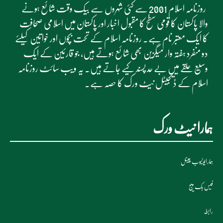
روزنامہ اسلام 2001 سے کئی شہروں سے بیک وقت شائع ہونے
والا پاکستان کا قومی سطح کا مقبول اخبار اور پاکستان میں اسلامی صحافت
کا ایک معتبر نام ہے۔ روزنامہ اسلام کے تحت بچوں اور خواتین کیلئے
دو منفرد ہفتہ وار میگزین بھی شائع ہوتے ہیں، جو قارئین کے ایک
وسیع حلقے میں بے حد پسند کیے جاتے ہیں۔ یہ ویب سائٹ روزنامہ
اسلام کے ڈیجیٹل نیٹ ورک کا حصہ ہے۔
ہمارا نیٹ ورک
ہمارایوٹیوب چینل
فیس بک پیج
رابطہ