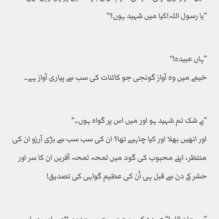
’’یا رسول اللہ!کیا میں شہید ہوں؟‘‘
’’ہاں عبیدہ!‘‘
خیمے میں وہ آواز گونجی جو کائنات کی سب سے پیاری آواز ہے۔
’’بے شک تم شہید ہو اور میں اس پر گواہ ہوں۔‘‘
اور انھیں بھلا اور کیا چاہیے تھا؟ ان کی سب سب سے بڑی آرزو ان کی
منتظر، اپنے محبوب کی گود میں لمحہ لمحہ آفریں ان کا سر اور
حشر کے دن سے قبل ہی اُن کی عظیم گواہی کی تصدیق!