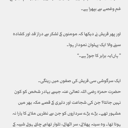
غم وغصے سے بپھرا ہے۔
اور پھر قریش نے دیکھا کہ مومنوں کے لشکر سے دراز قد اور کشادہ
سینے والا ایک پہلوان نمودار ہوا۔
’’ ہاں!یہ برابر کا جوڑ ہے۔‘‘
ایک سرگوشی سی قریش کی صفوں میں رینگی۔
حضرت حمزہ رضی اللہ تعالیٰ عنہ جیسے بہادر شخص کو کون
نہیں جانتا؟ جن کی شجاعت اور دلیری کے قصے مکہ بھر میں
مشہور تھے۔ بڑے بڑے سرداروں کو جن سے نظریں ملانے کا یارا نہ
ہوتا تھا۔ وہ سینہ پھلائے، سر اٹھائے، تلوار تھامے چلتے ہوئے شیبہ کے