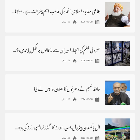
دفاعی معاہدہ اسلامی اتحاد کی جانب اہم پیشرفت ہے، مولانافضل الرحمٰن
2026-08-08
18 مناظر
صہیونی ظلم کی انتہا،اسیران سے ملاقاتوں پر مکمل پابندی،چھاپے،گرفتاریاں
2026-08-08
16 مناظر
حافظ نعیم نے دھرنوں کااعلان واپس لے لیا
2026-08-08
18 مناظر
آل پاکستان پیٹرول پمپ اونرز کا گڈز ٹرانسپورٹرز کی ہڑتال کی حمایت کا اعلان
2026-08-08
40 مناظر