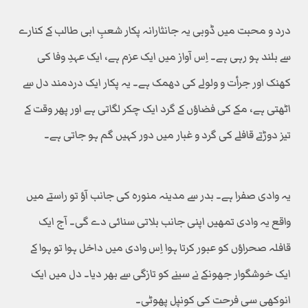
درد و محبت میں ڈوبی یہ جانثارانہ پکار شعبِ ابی طالب کے کنارے
سے بلند ہو رہی ہے۔ اِس آواز میں ایک عزم ہے، ایک عہدِ وفا کی
کھنک اور جرأت و ولولے کی دھمک ہے۔ یہ پکار ایک دردمند دل سے
اٹھتی ہے، مکے کی فضاؤں کے گرد ایک چکر لگاتی ہے اور پھر وقت کے
تیز دوڑتے قافلے کی گرد و غبار میں دور کہیں گم ہو جاتی ہے۔
یہ وادی صفرا ہے۔ بدر سے مدینہ منورہ کی جانب آؤ تو راستے میں
واقع یہ وادی تمھیں اپنی جانب بلاتی سنائی دے گی۔ آج ایک
قافلہ صحراؤں کو عبور کرتا ہوا اِس وادی میں داخل ہوا تو ہوا کے
ایک خوشگوار جھونکے نے سینے کو تازگی سے بھر دیا۔ دل میں ایک
انوکھی سی فرحت کی کونپل پھوٹی۔