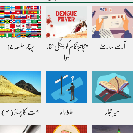
آمنے سامنے
چچاتیزگام کو ڈینگی بخار
پرچم سلسلہ14
ہوا
میر حجاز
غلط راہ
ہمت کا پہاڑ (۴۱)