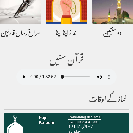
دو سنّتین
انداز اپنا اپنا
سراغ رساں قارئین
قرآن سنیں
نماز کے اوقات