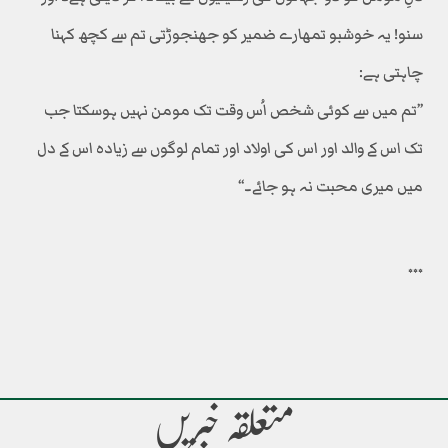
سنو! یہ خوشبو تمھارے ضمیر کو جھنجوڑتی تم سے کچھ کہنا
چاہتی ہے:
’’تم میں سے کوئی شخص اُس وقت تک مومن نہیں ہوسکتا جب
تک اس کے والد اور اس کی اولاد اور تمام لوگوں سے زیادہ اس کے دل
میں میری محبت نہ ہو جائے۔‘‘
٭٭٭
متعلقہ خبریں