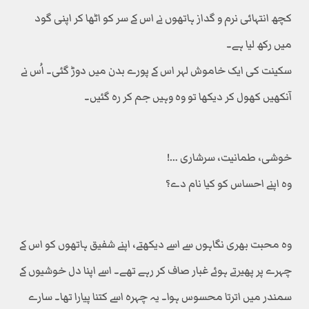
کچھ انتہائی نرم و گداز ہاتھوں نے اس کے سر کو اٹھا کر اپنی گود
میں رکھ لیا ہے۔
سکینت کی ایک خاموش لہر اس کے پورے بدن میں دوڑ گئی۔ اُس نے
آنکھیں کھول کر دیکھا تو وہ وہیں جم کر رہ گئیں۔
خوشی، طمانیت، سرشاری …!
وہ اپنے احساس کو کیا نام دے؟
وہ محبت بھری نگاہوں سے اسے دیکھتے، اپنے شفیق ہاتھوں کو اس کے
چہرے پر پھیرتے ہوئے غبار صاف کر رہے تھے۔ اسے اپنا دل خوشیوں کے
سمندر میں اترتا محسوس ہوا۔ یہ چہرہ اسے کتنا پیارا تھا۔ سارے