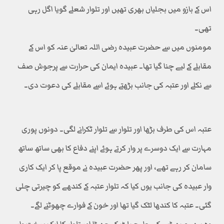
اس کے بازو میں بجلیاں بھری تھیں اور تلوار شعلے گویا اگل رہی
تھی۔
مومنوں میں سے حضرت عبیدہ رضی اللہ تعالیٰ عنہ کو اس کے
مقابلے کے لیے چنا گیا تھا۔ عبیدہ ایمان کی حرارت سے پرجوش صف
سے نکلے اور عتبہ کی جانب بڑھتے ہوئے اسے مقابلے کی دعوت دی۔
عتبہ اس کی طرف بڑھا اور تلوار سے تلوار ٹکرانے لگی۔ دونوں پوری
مہارت سے ایک دوسرے پر وار کرتے ہوئے اپنے دفاع کا بھی ساتھ ساتھ
سامان کر رہے تھے، اور پھر حضرت عبیدہ نے موقع پا کر ایک کاری
وار عبیدہ کی جانب یوں کیا کہ تلوار عتبہ کے کندھے کو چیرتی چلی
گئی۔ عتبہ کا کندھا لٹک گیا تھا اور خون کے فوارے چھوٹنے لگے۔