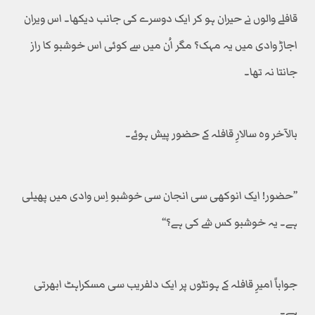
قافلے والوں نے حیران ہو کر ایک دوسرے کی جانب دیکھا۔ اس ویران
اجاڑ وادی میں یہ مہک؟ مگر اُن میں سے کوئی اس خوشبو کا راز
جانتا نہ تھا۔
بالآخر وہ سالارِ قافلہ کے حضور پیش ہوئے۔
’’حضور! ایک انوکھی سی انجان سی خوشبو اِس وادی میں پھیلی
ہے۔ یہ خوشبو کس شے کی ہے؟‘‘
جواباً امیرِ قافلہ کے ہونٹوں پر ایک دلفریب سی مسکراہٹ ابھرتی
ہے۔