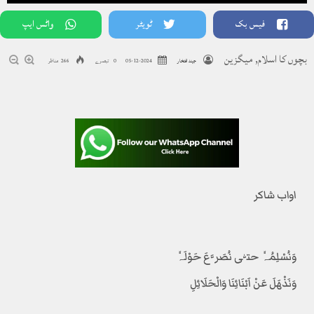
فیس بک
ٹویٹر
واٹس ایپ
بچوں کا اسلام
,
میگزین
جیند افتخار
2024-12-05
0 تبصرے
266 مناظر
اواب شاکر
وَنُسْلِمُہٗ حتّٰی نُصَرَّعَ حَوْلَہٗ
وَنَذْھَلَ عَنْ اَبْنَائِنَا وَالْحَلَائِلِ