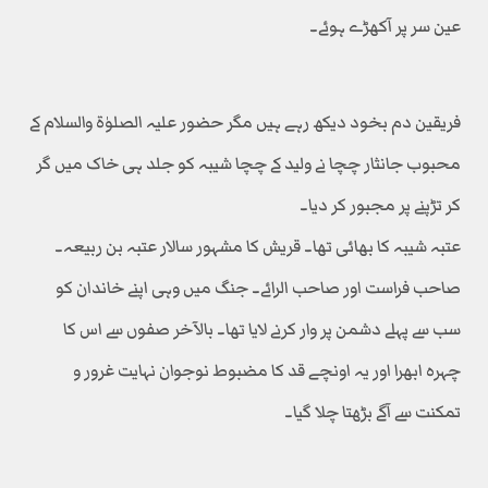
عین سر پر آکھڑے ہوئے۔
فریقین دم بخود دیکھ رہے ہیں مگر حضور علیہ الصلوٰۃ والسلام کے
محبوب جانثار چچا نے ولید کے چچا شیبہ کو جلد ہی خاک میں گر
کر تڑپنے پر مجبور کر دیا۔
عتبہ شیبہ کا بھائی تھا۔ قریش کا مشہور سالار عتبہ بن ربیعہ۔
صاحب فراست اور صاحب الرائے۔ جنگ میں وہی اپنے خاندان کو
سب سے پہلے دشمن پر وار کرنے لایا تھا۔ بالآخر صفوں سے اس کا
چہرہ ابھرا اور یہ اونچے قد کا مضبوط نوجوان نہایت غرور و
تمکنت سے آگے بڑھتا چلا گیا۔