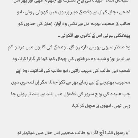
’’سبحان اللہ!‘‘ عبیدہ کی روح مسرت سے جھوم اٹھی اور پھر اس
لمحے نجانے کہاں سے وقت کے دبیز پردوں میں کھوئی ہوئی، ابو
طالب کے محبت بھرے دل سے نکلی وہ آواز، زمانے کی حدوں کو
پھلانگتی ہوئی اس کے کانوں سے آٹکرائی۔
وہ منظر سبھی پھر سے تازہ ہو گئے۔ وہ مکے کی گلیوں میں درد و الم
سے لبریز روز و شب، وہ درختوں کی چھال کھا کھا کر گزارا کرنا، وہ
شعب ابی طالب کی مہیب راتیں، ابو طالب کی فدائیت، وہ اپنے
محبوب بھتیجے کے لیے زمانے بھر سے ٹکرا جانا، مگر اِن لمحوں میں
جب عبیدہ کی روح سرور کی فضاؤں میں بلند سے بلند تر ہوتی جا
رہی تھی، انھوں نے مچل کر کہا:
’’یا رسول اللہ! آج اگر ابو طالب مجھے اِس حال میں دیکھتے تو