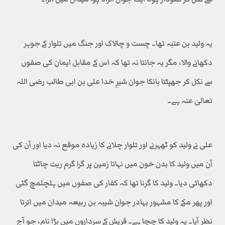
یہ ولید بن عتبہ تھا۔ چست و چالاک اور جنگ میں تلوار کے جوہر
دکھانے والا، مگر یہ جانتا نہ تھا کہ اس کے مقابل ایمان کی صفوں
سے نکل کر جھپٹتا بانکا جوان شیرِ خدا علی بن ابی طالب رضی اللہ
تعالیٰ عنہ ہے۔
علی نے ولید کو ٹھہرنے اور تلوار چلانے کا زیادہ موقع نہ دیا اور آن کی
آن میں ولید کا بدن خون میں نہاتا زمین پر گرا گرم ریت چاٹتا
دکھائی دیا۔ ولید کا گرنا تھا کہ کفار کی صفوں میں ہلچلمچ گئی
اور پھر مکے کا مشہور بہادر جوان شیبہ بن ربیعہ میدان میں اترتا
نظر آیا۔ یہ ولید کا چچا ہے۔ قریش کے سرداروں میں بڑا نام، جو آج