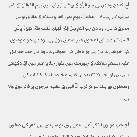
آج کا دن وہ دن ہے جو قرآن کے روشن اور اق میں’یوم الفرقان‘ کے لقب
سے فروزاں ہے۔ ۱۷ رمضان، یومِ بدر، کفر و اسلام کے مقابل اولین
معرکے کا دن۔ وہ دن جو (کَمْ مِنْ فِئَۃٍ قَلِیْلَۃٍ غَلَبَتْ فِئَۃً کَثِیْرَۃً بِاِذْنِ
اللہ ) شہادت اپنے لمحوں میں سمیٹے ہوئے ہے۔ وہ دن جو مومنوں
کی خوشی کا دن ہے اور باطل کی رسوائی کا۔ وہ دن جب جبرائیل
علیہ السلام ملائکہ کے جھرمٹ میں تلوار چلاتے غبار میں اٹے دکھائی
دیتے ہیں اور جب۳۱۳ نفوس کا یہ مختصر لشکر کائنات کی
وسعتوں سے بلند ہو کر قرب ِالٰہی کے عظیم درجوں پر فائز ہونے والا
ہے۔
آج جب دونوں لشکر آمنے سامنے ہوئے تو سب سے پہلے کفر کی صفوں
سے نکل کر نمودار ہوتا ایک جوان اتراتا ہوا میدان میں اترا۔