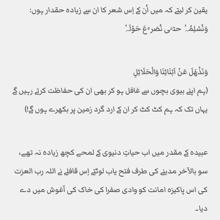
یقین کر لیتے کہ میں اُن کے اِس شعر کا ان سے زیادہ حقدار ہوں:
وَنُسْلِمُہٗ حتّٰی نُصَرَّعَ حَوْلَہٗ
وَنَذْھَلَ عَنْ اَبْنَائِنَا وَالْحَلَائِلِ
(ہم اپنے بیوی بچوں سے غافل ہو کر بھی ان کی حفاظت کرتے رہیں گے
یہاں تک کہ ہم کٹ کٹ کر ان کے ارد گرد زمین پر بکھرے ہوں گے!)
عبیدہ کے مقدر میں اب حیاتِ دنیوی کے لمحے کچھ زیادہ نہ تھے،
سو بالآخر مدینے کی طرف فتح یاب لوٹتے اِس قافلے نے اللہ رب العزت
کی اس پاکیزہ امانت کو وادی صفرا کی خاک کی آغوش میں دے
دیا۔