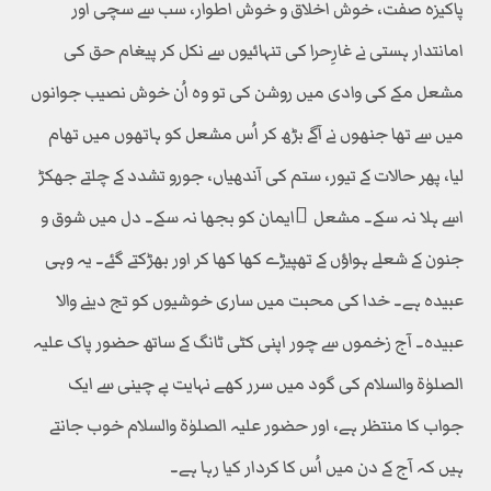
پاکیزہ صفت، خوش اخلاق و خوش اطوار، سب سے سچی اور
امانتدار ہستی نے غارِحرا کی تنہائیوں سے نکل کر پیغام حق کی
مشعل مکے کی وادی میں روشن کی تو وہ اُن خوش نصیب جوانوں
میں سے تھا جنھوں نے آگے بڑھ کر اُس مشعل کو ہاتھوں میں تھام
لیا، پھر حالات کے تیور، ستم کی آندھیاں، جورو تشدد کے چلتے جھکڑ
اسے ہلا نہ سکے۔ مشعل ِایمان کو بجھا نہ سکے۔ دل میں شوق و
جنون کے شعلے ہواؤں کے تھپیڑے کھا کھا کر اور بھڑکتے گئے۔ یہ وہی
عبیدہ ہے۔ خدا کی محبت میں ساری خوشیوں کو تج دینے والا
عبیدہ۔ آج زخموں سے چور اپنی کٹی ٹانگ کے ساتھ حضور پاک علیہ
الصلوٰۃ والسلام کی گود میں سرر کھے نہایت بے چینی سے ایک
جواب کا منتظر ہے، اور حضور علیہ الصلوٰۃ والسلام خوب جانتے
ہیں کہ آج کے دن میں اُس کا کردار کیا رہا ہے۔