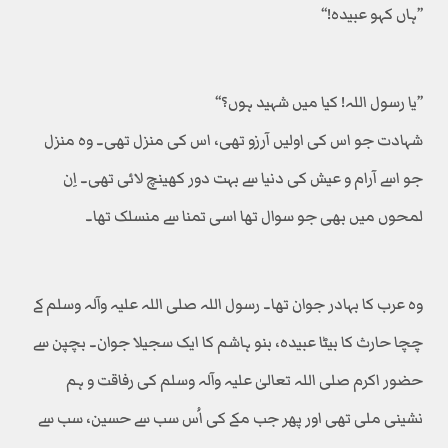
’’ہاں کہو عبیدہ!‘‘
’’یا رسول اللہ! کیا میں شہید ہوں؟‘‘
شہادت جو اس کی اولیں آرزو تھی، اس کی منزل تھی۔ وہ منزل
جو اسے آرام و عیش کی دنیا سے بہت دور کھینچ لائی تھی۔ اِن
لمحوں میں بھی جو سوال تھا اسی تمنا سے منسلک تھا۔
وہ عرب کا بہادر جوان تھا۔ رسول اللہ صلی اللہ علیہ وآلہ وسلم کے
چچا حارث کا بیٹا عبیدہ، بنو ہاشم کا ایک سجیلا جوان۔ بچپن سے
حضور اکرم صلی اللہ تعالیٰ علیہ وآلہ وسلم کی رفاقت و ہم
نشینی ملی تھی اور پھر جب مکے کی اُس سب سے حسین، سب سے