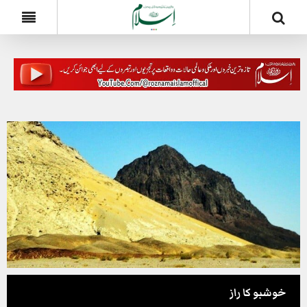
خوشبو کا راز