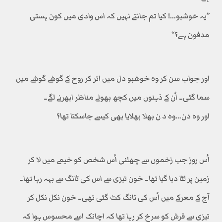
’’یہ خوشبو…! کیا تم جانتے نہیں کہ اس وادی میں کون ہستی
مدفون ہے؟‘‘
اور جواب سن کر وہ خوشبو دل میں اتر کر روح کے گوشے گوشے میں
سما گئی۔ اُن کے ذہنوں میں کچھ بھولے مناظر ابھرنے لگے۔
اور وہ دن…وہ د ن بھلا بھلایا بھی کیسے جاسکتا تھا؟
اُس روز جب زخموں سے چھلنی اُس شخص کو خیمے میں لا کر
زمین پر لٹا دیا گیا تھا۔ خون تیزی سے اس کی ٹانگ سے بہہ رہا تھا۔
آج کے معرکے میں اُس کی ٹانگ کٹ گئی تھی۔ خون نکل نکل کر
تیزی سے فرش کو سرخ کر رہا تھا کہ اچانک اسے محسوس ہوا کہ