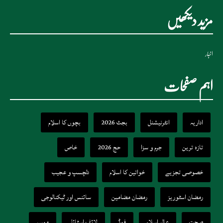
مزید دیکھیں
اخبار
اہم صفحات
اداریہ
انٹرنیشنل
بجٹ 2026
بچوں کا اسلام
تازہ ترین
جرم و سزا
حج 2026
خاص
خصوصی تجزیے
خواتین کا اسلام
دلچسپ و عجیب
رمضان اسٹوریز
رمضان مضامین
سائنس اور ٹیکنالوجی
صحت
عالم اسلام
فوڈ
لائف اسٹائل
موسم