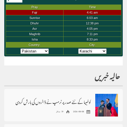
حالیہ خبریں
کولمبیا کے نئے صدر پر ٹرمپ نے ڈالروں کی بارش کردی
2026-08-08
19 مناظر