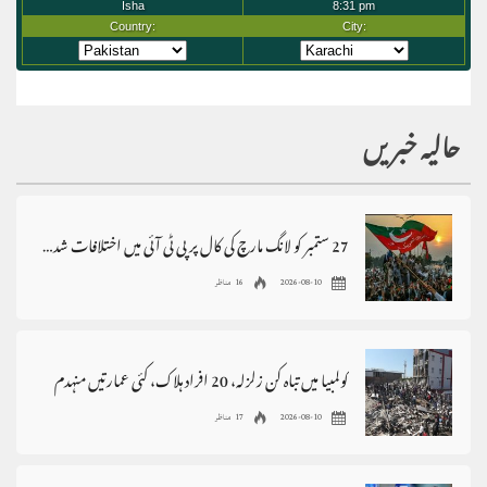
حالیہ خبریں
27 ستمبر کو لانگ مارچ کی کال پر پی ٹی آئی میں اختلافات شدت اختیار کرگئے
2026-08-10
16 مناظر
کولمبیا میں تباہ کن زلزلہ، 20 افراد ہلاک، کئی عمارتیں منہدم
2026-08-10
17 مناظر