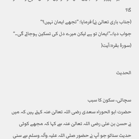
گا؟
(جناب باری تعالیٰ نے) فرمایا: ’’تجھے ایمان نہیں؟‘‘
جواب دیا:ــ’’ایمان تو ہے لیکن میرے دل کی تسکین ہوجائے گی۔‘‘
(سورۂ بقرہ:آیت(
الحدیث
سچائی، سکون کا سبب
حضرت ابو الحوراء سعدی رضی اللہ تعالیٰ عنہ کہتے ہیں کہ میں
نے حسن بن علی رضی اللہ تعالیٰ عنہ سے کہا کہ مجھے کوئی
حدیث سنائو جو آپ نے حضور صلی اللہ علیہ وآلہ وسلم سے سنی