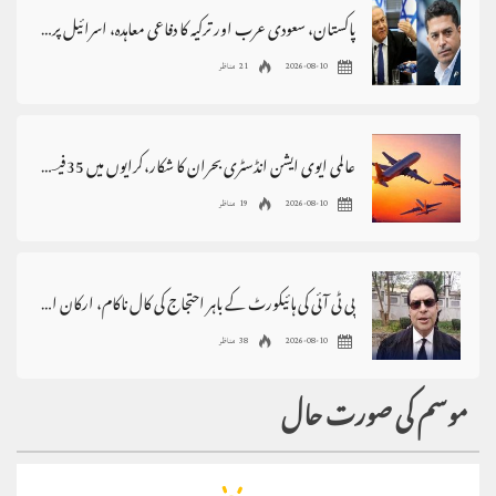
پاکستان، سعودی عرب اور ترکیہ کا دفاعی معاہدہ، اسرائیل پریشان
2026-08-10
21 مناظر
عالمی ایوی ایشن انڈسٹری بحران کا شکار،کرایوں میں 35فیصد اضافہ
2026-08-10
19 مناظر
پی ٹی آئی کی ہائیکورٹ کے باہر احتجاج کی کال ناکام، ارکان اسمبلی نہ آئے
2026-08-10
38 مناظر
موسم کی صورت حال