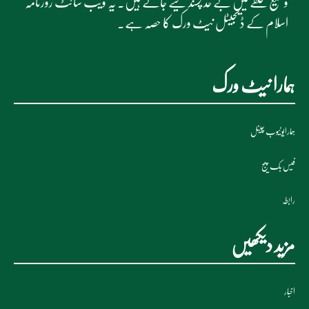
وسیع حلقے میں بے حد پسند کیے جاتے ہیں۔ یہ ویب سائٹ روزنامہ
اسلام کے ڈیجیٹل نیٹ ورک کا حصہ ہے۔
ہمارا نیٹ ورک
ہمارایوٹیوب چینل
فیس بک پیج
رابطہ
مزید دیکھیں
اخبار