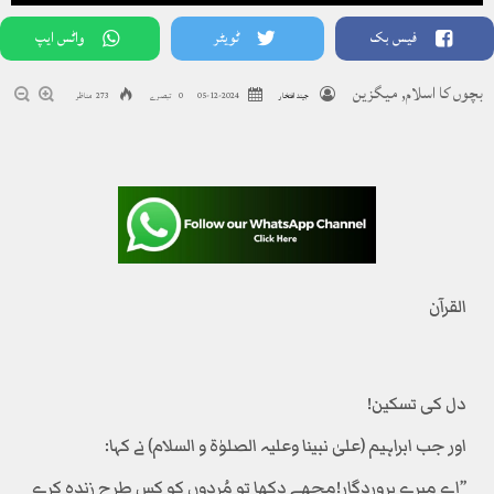
فیس بک
ٹویٹر
واٹس ایپ
بچوں کا اسلام
,
میگزین
جیند افتخار
2024-12-05
0 تبصرے
273 مناظر
القرآن
دل کی تسکین!
اور جب ابراہیم (علیٰ نبینا وعلیہ الصلوٰۃ و السلام) نے کہا:
’’اے میرے پروردگار!مجھے دکھا تو مُردوں کو کس طرح زندہ کرے