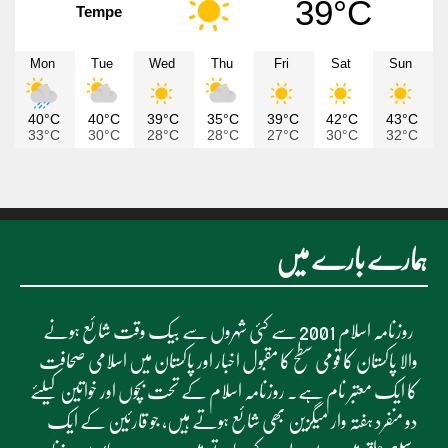
39°C
Tempe
Mon
Tue
Wed
Thu
Fri
Sat
Sun
40°C
40°C
39°C
35°C
39°C
42°C
43°C
33°C
30°C
28°C
28°C
27°C
30°C
32°C
ہمارے بارے میں
روزنامہ اسلام 2001 سے کئی شہروں سے بیک وقت شائع ہونے
والا پاکستان کا قومی سطح کا مقبول اخبار اور پاکستان میں اسلامی صحافت
کا ایک معتبر نام ہے۔ روزنامہ اسلام کے تحت بچوں اور خواتین کیلئے
دو منفرد ہفتہ وار میگزین بھی شائع ہوتے ہیں، جو قارئین کے ایک