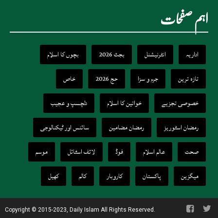
اہم صفحات
اداریہ
انٹرنیشنل
بجٹ 2026
بچوں کا اسلام
تازہ ترین
جرم و سزا
حج 2026
خاص
خصوصی تجزیے
خواتین کا اسلام
دلچسپ و عجیب
رمضان اسٹوریز
رمضان مضامین
سائنس اور ٹیکنالوجی
صحت
عالم اسلام
فوڈ
لائف اسٹائل
موسم
میگزین
پاکستان
کاروبار
کالم
کھیل
Copyright © 2015-2023, Daily Islam All Rights Reserved.