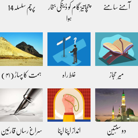
آمنے سامنے
چچاتیزگام کو ڈینگی بخار
پرچم سلسلہ14
ہوا
میر حجاز
غلط راہ
ہمت کا پہاڑ (۴۱)
دو سنّتین
انداز اپنا اپنا
سراغ رساں قارئین