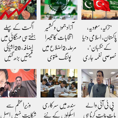
‘ترکیہ، سعودیہ،
آزاد جموں و کشمیر
اگست کے پہلے
پاکستان، اسلامی دنیا
انتخابات کا تیسرا
ہفتے ہی مہنگائی میں
کے نگہبان’،
مرحلہ،2اضلاع میں
اضافہ، 20اشیاکی
خصوصی نغمہ جاری
پولنگ ملتوی
قیمتیں بڑھ گئیں
پی ٹی آئی والے
سندھ میں سرکاری
وزیراعظم سے
بات چیت کرنا ہی
اسکولوں کے نئے
شکایت نہیں اصل