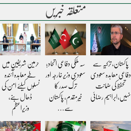
متعلقہ خبریں
پاکستان، ترکیہ سے
سہ ملکی دفاعی اتحاد؛
حرمین شریفین میں
دفاعی معاہدہ سعودی
سعودی وزیر خارجہ اور
طے معاہدہ آئندہ
تحفظ کی ضمانت
ترک صدر کا
نسلوں کیلئے امن کی
نہیں،ابراہیم رضائی
خیرمقدم، پاکستان
ڈھال بنے،
سے…
وزیراعظم