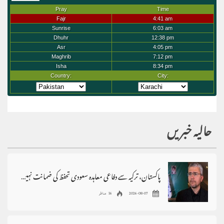
حالیہ خبریں
پاکستان، ترکیہ سے دفاعی معاہدہ سعودی تحفظ کی ضمانت نہیں،ابراہیم رضائی
2026-08-07
16 مناظر