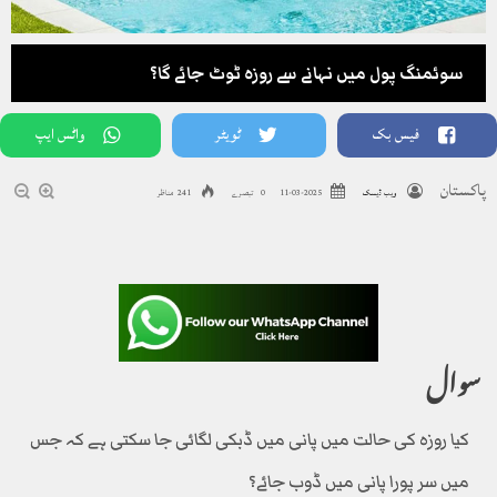
سوئمنگ پول میں نہانے سے روزہ ٹوٹ جائے گا؟
فیس بک
ٹویٹر
واٹس ایپ
پاکستان
ویب ڈیسک
2025-03-11
0 تبصرے
241 مناظر
سوال
کیا روزہ کی حالت میں پانی میں ڈبکی لگائی جا سکتی ہے کہ جس
میں سر پورا پانی میں ڈوب جائے؟