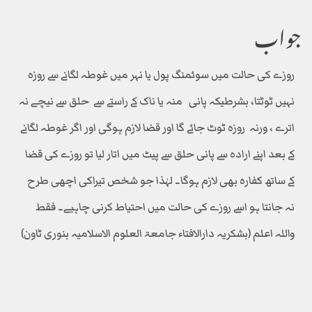
جواب
روزے کی حالت میں سوئمنگ پول یا نہر میں غوطہ لگانے سے روزہ
نہیں ٹوٹتا، بشرطیکہ پانی منہ یا ناک کے راستے سے حلق سے نیچے نہ
اترے ، ورنہ روزہ ٹوٹ جائے گا اور قضا لازم ہوگی اور اگر غوطہ لگانے
کے بعد اپنے ارادہ سے پانی حلق سے پیٹ میں اتار لیا تو روزے کی قضا
کے ساتھ کفارہ بھی لازم ہوگا۔ لہٰذا جو شخص تیراکی اچھی طرح
نہ جانتا ہو اسے روزے کی حالت میں احتیاط کرنی چاہیے۔ فقط
واللہ اعلم (بشکریہ دارالافتاء جامعۃ العلوم الاسلامیہ بنوری ٹاون)