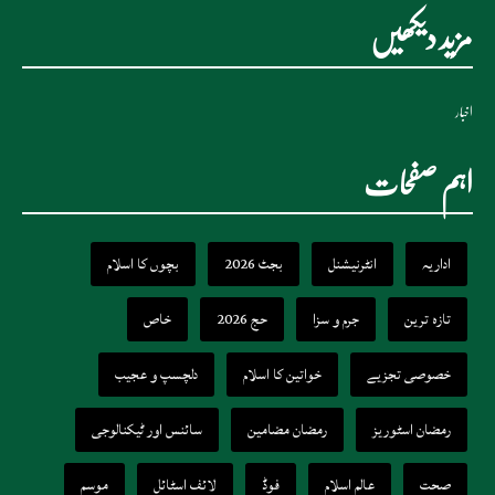
مزید دیکھیں
اخبار
اہم صفحات
اداریہ
انٹرنیشنل
بجٹ 2026
بچوں کا اسلام
تازہ ترین
جرم و سزا
حج 2026
خاص
خصوصی تجزیے
خواتین کا اسلام
دلچسپ و عجیب
رمضان اسٹوریز
رمضان مضامین
سائنس اور ٹیکنالوجی
صحت
عالم اسلام
فوڈ
لائف اسٹائل
موسم