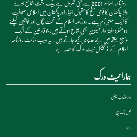
روزنامہ اسلام 2001 سے کئی شہروں سے بیک وقت شائع ہونے
والا پاکستان کا قومی سطح کا مقبول اخبار اور پاکستان میں اسلامی صحافت
کا ایک معتبر نام ہے۔ روزنامہ اسلام کے تحت بچوں اور خواتین کیلئے
دو منفرد ہفتہ وار میگزین بھی شائع ہوتے ہیں، جو قارئین کے ایک
وسیع حلقے میں بے حد پسند کیے جاتے ہیں۔ یہ ویب سائٹ روزنامہ
اسلام کے ڈیجیٹل نیٹ ورک کا حصہ ہے۔
ہمارا نیٹ ورک
ہمارایوٹیوب چینل
فیس بک پیج
رابطہ