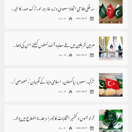
سہ ملکی دفاعی اتحاد؛ سعودی وزیر خارجہ اور ترک صدر کا خیرمقدم، پاکستان سے اظہارِ تشکر
2026-08-07
21 مناظر
حرمین شریفین میں طے معاہدہ آئندہ نسلوں کیلئے امن کی ڈھال بنے، وزیراعظم
2026-08-07
14 مناظر
‘ترکیہ، سعودیہ، پاکستان، اسلامی دنیا کے نگہبان’، خصوصی نغمہ جاری
2026-08-07
19 مناظر
آزاد جموں و کشمیر انتخابات کا تیسرا مرحلہ،2اضلاع میں پولنگ ملتوی
2026-08-07
36 مناظر