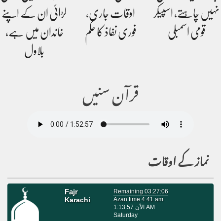
نہیں چاہتے، اسپیکر
اوقات جاری،
لڑائی ان کے اپنے
قومی اسمبلی
فوری نفاذ کا حکم
خاندان میں ہے،
بلاول
قرآن سنیں
نماز کے اوقات