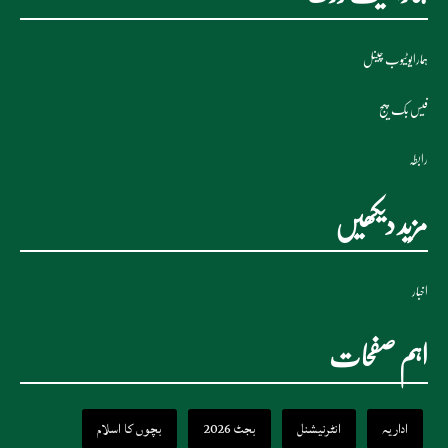
ہمارایوٹیوب چینل
فیس بک پیج
رابطہ
مزید دیکھیں
اخبار
اہم صفحات
اداریہ
انٹرنیشنل
بجٹ 2026
بچوں کا اسلام