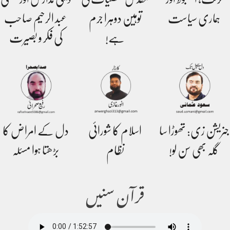
ہماری سیاست
توہین دوہرا جرم
عبد الرحیم صاحب
ہے!
کی فکر و بصیرت
جنریشن زی: تھوڑا سا
اسلام کا شورائی
دل کے امراض کا
گلہ بھی سن لو!
نظام
بڑھتا ہوا مسئلہ
قرآن سنیں