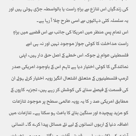
کی زندگیاں اس تنازع سے براہِ راست یا بالواسطہ جڑی ہوئی ہیں اور
یہ سلسلہ کئی دہائیوں سے اسی طرح چلا آ رہا ہے۔
اس تمام پسِ منظر میں امریکا کی جانب سے اس قضیے میں براہِ
راست مداخلت کا کوئی جواز موجود نہیں اور نہ ہی اسے
فلسطینی عوام نے جوکہ اس خطے کے اصل حق دار ہیں، اپنی
نمائندگی کا کوئی اختیار دیا ہے تاہم اس کے باوجود امریکی صدر
ٹرمپ فلسطینیوں کے متعلق اشتعال انگیز رویہ اختیار کرتے ہوئے ان
کی قسمت کے فیصلے سنانے کی کوشش کر رہے ہیں، تجزیہ کاروں کے
مطابق امریکی صد ر کا یہ رویہ عالمی سطح پر موجود تنازعات
کو مزید پیچیدہ اور سنگین بنانے کا باعث ہو سکتا ہے۔ تنازعات میں
اضافہ دنیا کے اربوں انسانوں کے لیے نئے مسائل پیدا کرے گا۔ انسانی
آبادی کی اکثریت پہلے ہی قدرتی آفات، مہنگائی، موسمی تغیرات،