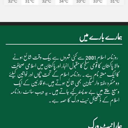
32°C
31°C
32°C
34°C
33°C
33°C
31°C
ہمارے بارے میں
روزنامہ اسلام 2001 سے کئی شہروں سے بیک وقت شائع ہونے
والا پاکستان کا قومی سطح کا مقبول اخبار اور پاکستان میں اسلامی صحافت
کا ایک معتبر نام ہے۔ روزنامہ اسلام کے تحت بچوں اور خواتین کیلئے
دو منفرد ہفتہ وار میگزین بھی شائع ہوتے ہیں، جو قارئین کے ایک
وسیع حلقے میں بے حد پسند کیے جاتے ہیں۔ یہ ویب سائٹ روزنامہ
اسلام کے ڈیجیٹل نیٹ ورک کا حصہ ہے۔
ہمارا نیٹ ورک