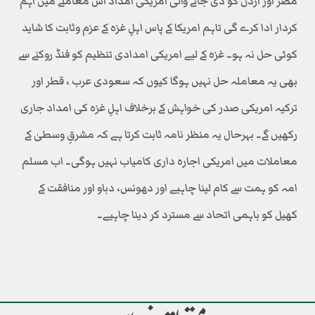
مصر اور اردن کو دی جانے والی امریکی امداد اس معاملے میں اہم
کردار ادا کرے گی تاہم امریکا کے پاس اہلِ غزہ کے عزم وثابت کا شاید
کوئی حل نہ ہو۔ غزہ کے لیے امریکی امدادی تنظیم کو فنڈ روکنے سے
بھی یہ معاملہ حل نہیں ہوگا کیوں کہ سعودی عرب ، قطر اور
ترکیہ امریکی صدر کی خواہش کے برخلاف اہلِ غزہ کی امداد جاری
رکھیں گے۔ بہرحال یہ منظر نامہ ثابت کرتا ہے کہ مشرقِ وسطیٰ کے
معاملات میں امریکی اجارہ داری کامیاب نہیں ہوگی۔ اب مسلم
امہ کو ہمت سے کام لینا چاہیے اور دھونس، دباو اور منافقت کے
کھیل کو باہمی اتحاد سے مسترد کر دینا چاہیے۔