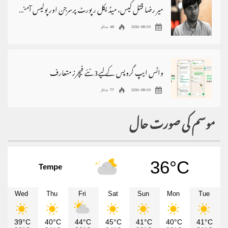
میر رضا قتل کیس، میڈیکل رپورٹ پرسرجن اور پولیس آمنے سامنے
2026-08-05
48 مناظر
واٹس ایپ گروپس کے لیے3نئے فیچرز متعارف
2026-08-05
77 مناظر
موسم کی صورت حال
36°C
Tempe
Wed
Thu
Fri
Sat
Sun
Mon
Tue
39°C
40°C
44°C
45°C
41°C
40°C
41°C