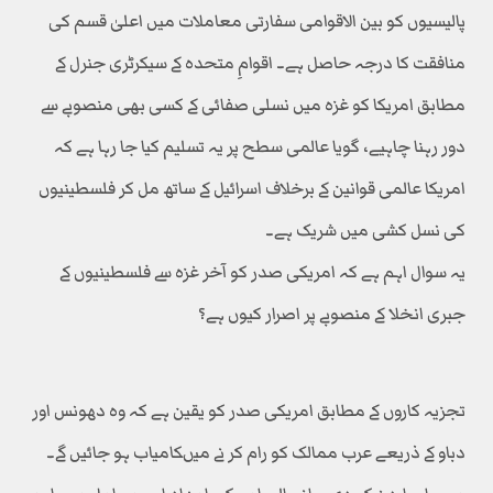
پالیسیوں کو بین الاقوامی سفارتی معاملات میں اعلیٰ قسم کی
منافقت کا درجہ حاصل ہے۔ اقوامِ متحدہ کے سیکرٹری جنرل کے
مطابق امریکا کو غزہ میں نسلی صفائی کے کسی بھی منصوبے سے
دور رہنا چاہیے، گویا عالمی سطح پر یہ تسلیم کیا جا رہا ہے کہ
امریکا عالمی قوانین کے برخلاف اسرائیل کے ساتھ مل کر فلسطینیوں
کی نسل کشی میں شریک ہے۔
یہ سوال اہم ہے کہ امریکی صدر کو آخر غزہ سے فلسطینیوں کے
جبری انخلا کے منصوبے پر اصرار کیوں ہے؟
تجزیہ کاروں کے مطابق امریکی صدر کو یقین ہے کہ وہ دھونس اور
دباو کے ذریعے عرب ممالک کو رام کر نے میںکامیاب ہو جائیں گے۔