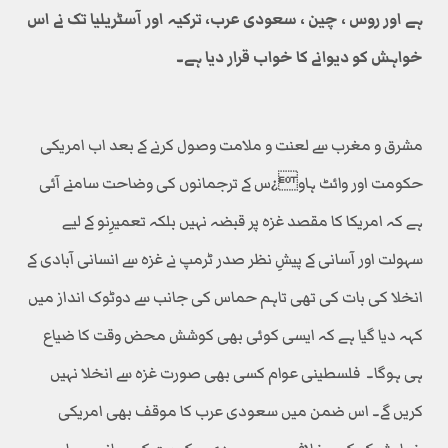
ہے اور روس ، چین ، سعودی عرب، ترکیہ اور آسٹریلیا تک نے اس
خواہش کو دیوانے کا خواب قرار دیا ہے۔
مشرق و مغرب سے لعنت و ملامت وصول کرنے کے بعد اب امریکی
حکومت اور وائٹ ہاو¿س کے ترجمانوں کی وضاحت سامنے آئی
ہے کہ امریکا کا مقصد غزہ پر قبضہ نہیں بلکہ تعمیرِنو کے لیے
سہولت اور آسانی کے پیشِ نظر صدر ٹرمپ نے غزہ سے انسانی آبادی کے
انخلا کی بات کی تھی تاہم حماس کی جانب سے دوٹوک انداز میں
کہہ دیا گیا ہے کہ ایسی کوئی بھی کوشش محض وقت کا ضیاع
ہی ہوگا۔ فلسطینی عوام کسی بھی صورت غزہ سے انخلا نہیں
کریں گے۔ اس ضمن میں سعودی عرب کا موقف بھی امریکی