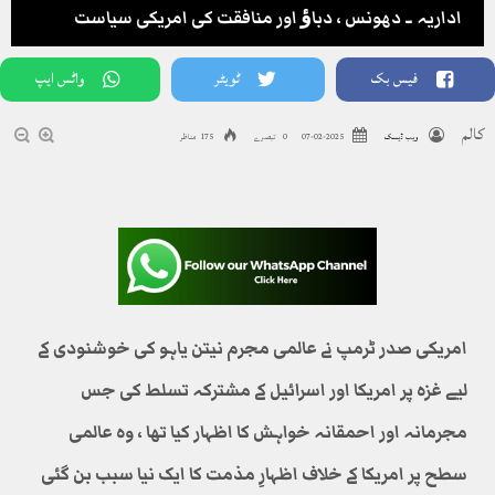
اداریہ ۔ دھونس ، دباﺅ اور منافقت کی امریکی سیاست
فیس بک
ٹویٹر
واٹس ایپ
کالم
ویب ڈیسک
2025-02-07
0 تبصرے
175 مناظر
امریکی صدر ٹرمپ نے عالمی مجرم نیتن یاہو کی خوشنودی کے
لیے غزہ پر امریکا اور اسرائیل کے مشترکہ تسلط کی جس
مجرمانہ اور احمقانہ خواہش کا اظہار کیا تھا ، وہ عالمی
سطح پر امریکا کے خلاف اظہارِ مذمت کا ایک نیا سبب بن گئی