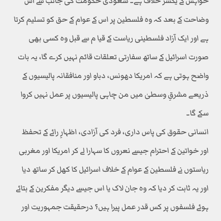
خواہش کے یکسر خلاف ہے۔ سعودی حکومت کی جانب سے اس
وضاحت کے بعد کہ وہ فلسطین پر اس کے عوام کے حق کو تسلیم کرتا
ہے اور ایک آزاد فلسطینی ریاست کے قیا م سے قبل وہ کسی بھی
صورت اسرائیل کے ساتھ سفارتی تعلقات قائم نہیں کرے گا، یہ بات
واضح ہوتی ہے کہ امریکا دھونس، دباو اور منافقانہ پالیسیوں کے
ذریعے مشرقِ وسطیٰ میں من چاہی پالیسیوں پر عمل نہیں کروا
سکے گا۔
انسانی حقوق کی پاس داری، فرد کی آزادی، اظہارِ رائے کے تحفظ
اور خواتین کے احترام جیسے نعروں کا سہارا لے کر امریکا اور مغربی
ریاستوں نے فلسطین کے عوام کے خلاف اسرائیل کا کھل کر ساتھ دیا
اور یہ ثابت کر دیا کہ وہ جان لاک یا اس جیسے دیگر مفکرین کے بتائے
ہوئے فلسفوں پر کس قدر عمل پیرا ہیں؟ درحقیقت جمہوریت اور