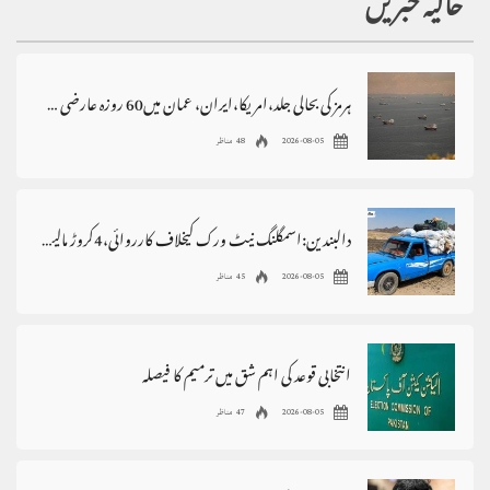
حالیہ خبریں
ہرمز کی بحالی جلد،امریکا،ایران، عمان میں60 روزہ عارضی معاہدہ
2026-08-05
48 مناظر
دالبندین:اسمگلنگ نیٹ ورک کیخلاف کارروائی،4کروڑ مالیت کا سامان ضبط
2026-08-05
45 مناظر
انتخابی قوعد کی اہم شق میں ترمیم کا فیصلہ
2026-08-05
47 مناظر