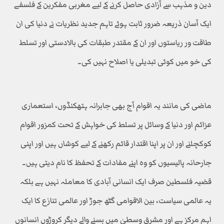
دین و مذہب سے آزادی حاصل کرنے کے لیے مغربی مفکرین کے فلسفے
ایک آسان ذریعہ ضرور ثابت ہوئے تاہم جدید نظریات نے دنیا کی ان
طاقت ور ریاستوں اور ان کے مقتدر طبقات کی بالادستی اور تسلط
کی خو میں کوئی تبدیلی یا اصلاح نہیں کی۔
ماضی کی مانند یہ اقوام آج بھی جابرانہ ہتھکنڈوں، استعماری
عزائم اور دنیا کے وسائل پر تسلط کی خواہش کے تحت کمزور اقوام
کوکچلنے اور ان پر اپنا اقتدار قائم رکھنے کے لیے کوشاں ہیں اور اپنی
جارحانہ پالیسیوں کو وہ اپنے مفادات کے تحفظ کا نام دیتی ہیں۔
قضیہ فلسطین صرف ایک انسانی آبادی کا معاملہ نہیں ہے بلکہ
یہ عالمی سیاست، بین الاقوامی گٹھ جوڑ اور عالمی تنازع کا ایک
اہم مرکز ہے اور مشرقِ وسطیٰ میں بسنے والے دیگر کروڑوں انسانوں