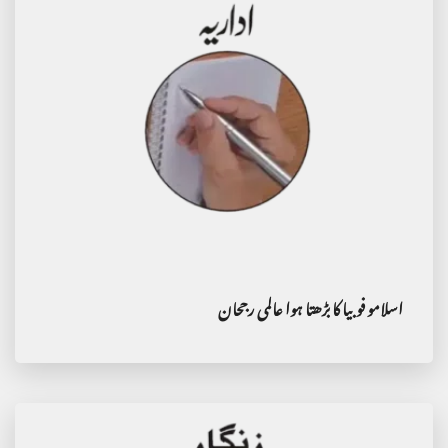
اسلامو فوبیا کا بڑھتا ہوا عالمی رجحان