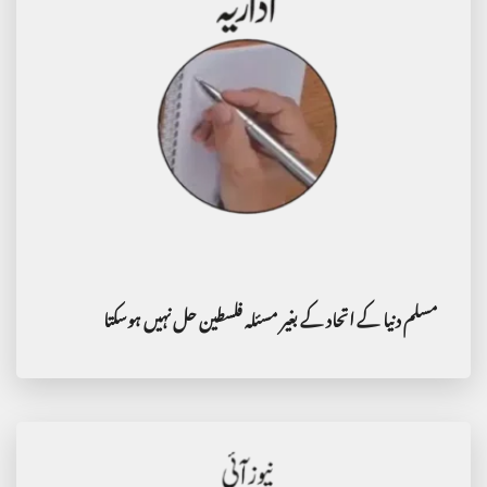
مسلم دنیا کے اتحاد کے بغیر مسئلہ فلسطین حل نہیں ہوسکتا