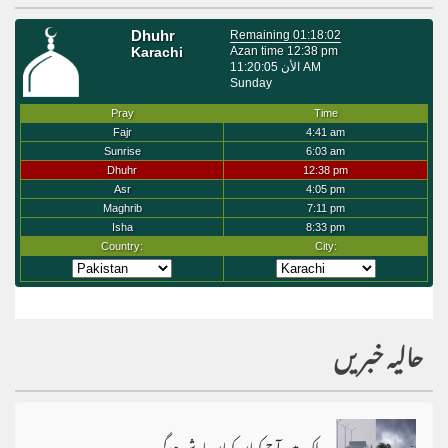
حالیہ خبریں