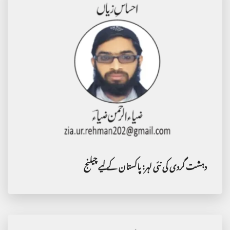
دہشت گردی کی نئی لہر: پاکستان کے لیے چیلنج