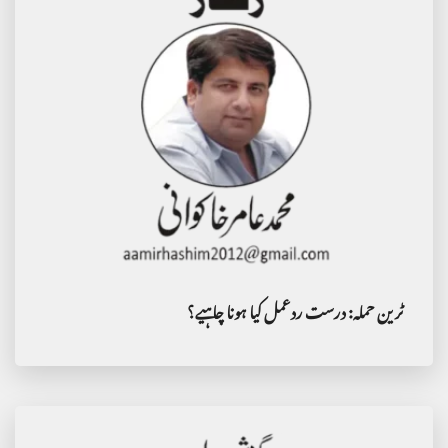
ٹرین حملہ: درست ردعمل کیا ہونا چاہیے؟