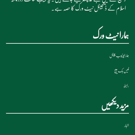
اسلام کے ڈیجیٹل نیٹ ورک کا حصہ ہے۔
ہمارا نیٹ ورک
ہمارایوٹیوب چینل
فیس بک پیج
رابطہ
مزید دیکھیں
اخبار