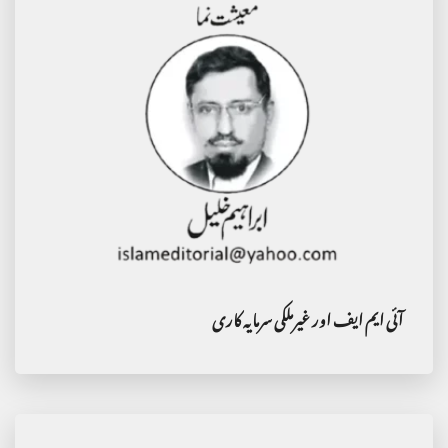
آئی ایم ایف اور غیرملکی سرمایہ کاری