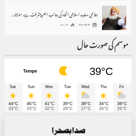
دفاعی معاہدہ اسلامی اتحاد کی جانب اہم پیشرفت ہے، مولانافضل الرحمٰن
2026-08-08
34 مناظر
موسم کی صورت حال
39°C
Tempe
Sat
Sun
Mon
Tue
Wed
Thu
Fri
44°C
45°C
41°C
39°C
38°C
34°C
38°C
33°C
33°C
32°C
29°C
27°C
26°C
26°C