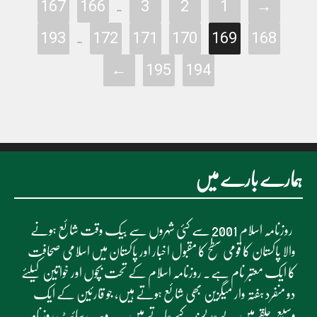
167
166
3
2
1
→
…
193
172
171
170
169
168
…
←
195
194
ہمارے بارے میں
روزنامہ اسلام 2001 سے کئی شہروں سے بیک وقت شائع ہونے
والا پاکستان کا قومی سطح کا مقبول اخبار اور پاکستان میں اسلامی صحافت
کا ایک معتبر نام ہے۔ روزنامہ اسلام کے تحت بچوں اور خواتین کیلئے
دو منفرد ہفتہ وار میگزین بھی شائع ہوتے ہیں، جو قارئین کے ایک
وسیع حلقے میں بے حد پسند کیے جاتے ہیں۔ یہ ویب سائٹ روزنامہ