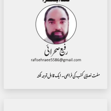
مفت نصابی کتب کی فراہمی۔ ایک قابل توجہ نکتہ