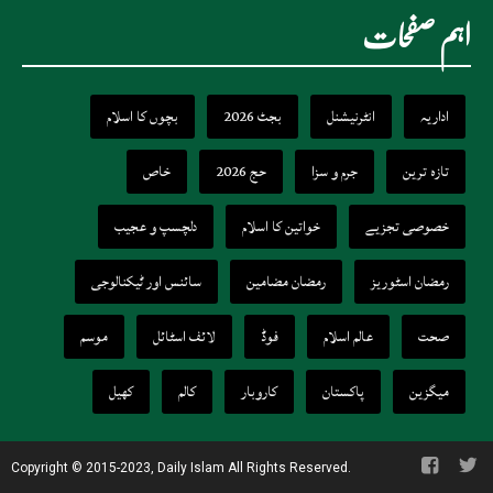
اہم صفحات
اداریہ
انٹرنیشنل
بجٹ 2026
بچوں کا اسلام
تازہ ترین
جرم و سزا
حج 2026
خاص
خصوصی تجزیے
خواتین کا اسلام
دلچسپ و عجیب
رمضان اسٹوریز
رمضان مضامین
سائنس اور ٹیکنالوجی
صحت
عالم اسلام
فوڈ
لائف اسٹائل
موسم
میگزین
پاکستان
کاروبار
کالم
کھیل
Copyright © 2015-2023, Daily Islam All Rights Reserved.