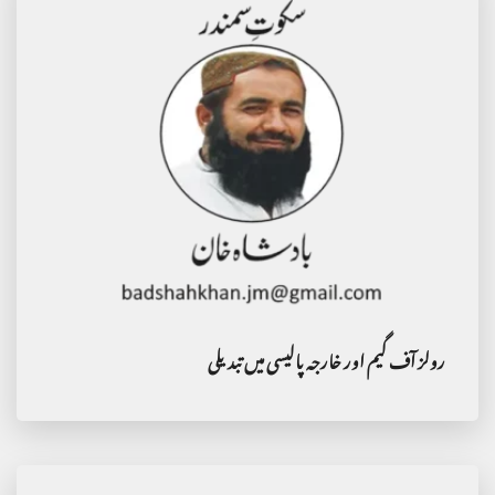
رولز آف گیم اور خارجہ پالیسی میں تبدیلی