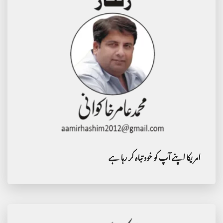
امریکا اپنے آپ کو خود تباہ کر رہا ہے