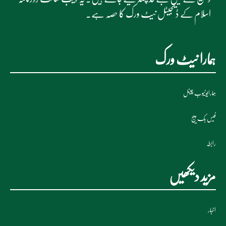
اسلام کے ڈیجیٹل نیٹ ورک کا حصہ ہے۔
ہمارا نیٹ ورک
ہمارایوٹیوب چینل
فیس بک پیج
رابطہ
مزید دیکھیں
اخبار