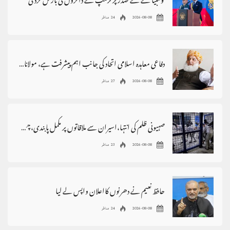
کولمبیا کے نئے صدر پر ٹرمپ نے ڈالروں کی بارش کردی
2026-08-08
24 مناظر
دفاعی معاہدہ اسلامی اتحاد کی جانب اہم پیشرفت ہے، مولانافضل الرحمٰن
2026-08-08
27 مناظر
صہیونی ظلم کی انتہا،اسیران سے ملاقاتوں پر مکمل پابندی،چھاپے،گرفتاریاں
2026-08-08
23 مناظر
حافظ نعیم نے دھرنوں کااعلان واپس لے لیا
2026-08-08
24 مناظر