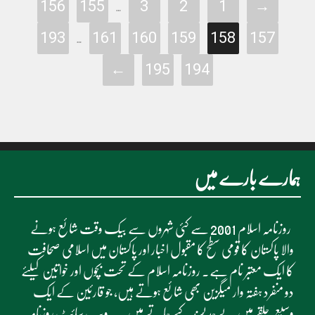
156
155
3
2
1
→
…
193
161
160
159
158
157
…
←
195
194
ہمارے بارے میں
روزنامہ اسلام 2001 سے کئی شہروں سے بیک وقت شائع ہونے
والا پاکستان کا قومی سطح کا مقبول اخبار اور پاکستان میں اسلامی صحافت
کا ایک معتبر نام ہے۔ روزنامہ اسلام کے تحت بچوں اور خواتین کیلئے
دو منفرد ہفتہ وار میگزین بھی شائع ہوتے ہیں، جو قارئین کے ایک
وسیع حلقے میں بے حد پسند کیے جاتے ہیں۔ یہ ویب سائٹ روزنامہ