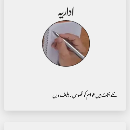
نئے بجٹ میں عوام کو ٹھوس ریلیف دیں