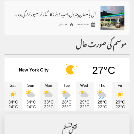
آل پاکستان پیٹرول پمپ اونرز کا گڈز ٹرانسپورٹرز کی ہڑتال کی حمایت کا اعلان
2026-08-08
44 مناظر
موسم کی صورت حال
27°C
New York City
Sat
Sun
Mon
Tue
Wed
Thu
Fri
34°C
34°C
33°C
28°C
29°C
28°C
29°C
24°C
24°C
22°C
25°C
22°C
22°C
22°C