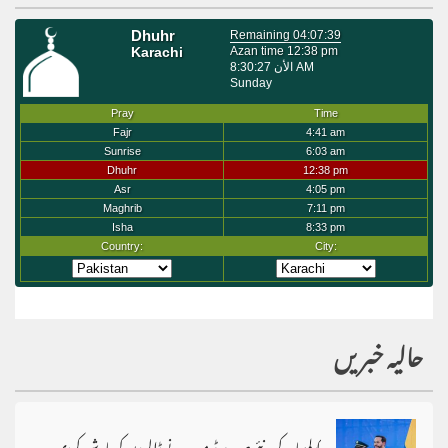
حالیہ خبریں