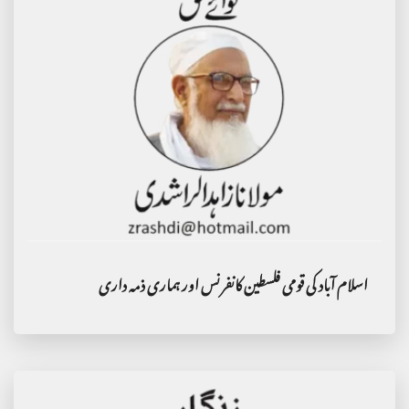
اسلام آباد کی قومی فلسطین کانفرنس اور ہماری ذمہ داری