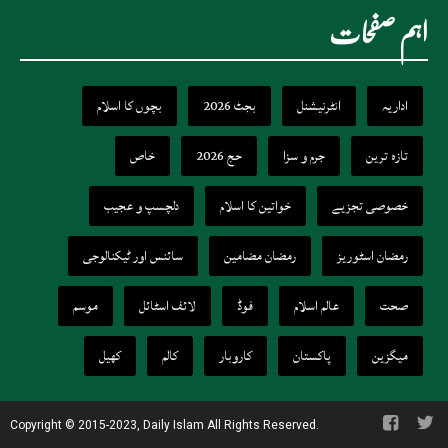
اہم صفحات
اداریہ
انٹرنیشنل
بجٹ 2026
بچوں کا اسلام
تازہ ترین
جرم و سزا
حج 2026
خاص
خصوصی تجزیے
خواتین کا اسلام
دلچسپ و عجیب
رمضان اسٹوریز
رمضان مضامین
سائنس اور ٹیکنالوجی
صحت
عالم اسلام
فوڈ
لائف اسٹائل
موسم
میگزین
پاکستان
کاروبار
کالم
کھیل
Copyright © 2015-2023, Daily Islam All Rights Reserved.