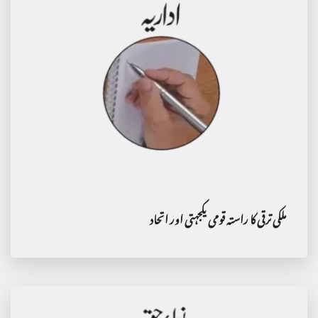
ملکی ترقی کا راستہ قومی یکجہتی اور اتحاد