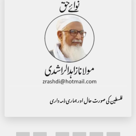
فلسطین کی صورت حال اور ہماری ذمہ داری