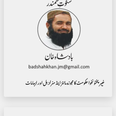
خیبرپختونخوا حکومت کا مجوزہ مائنز اینڈ منرلز بل اور ابہامات