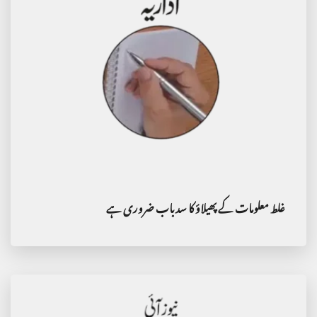
غلط معلومات کے پھیلاؤ کا سدباب ضروری ہے