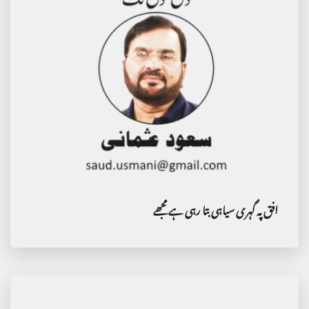
افق پہ گہری سیاہی بتا رہی ہے مجھے