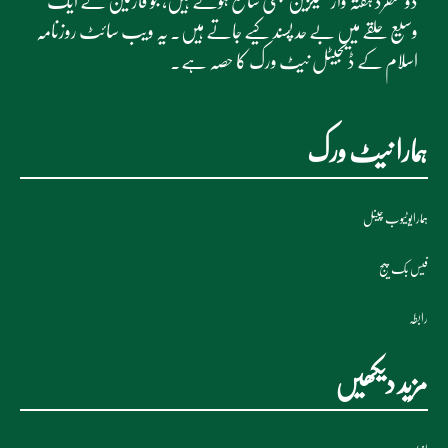
دو منفرد ہفتہ وار میگزین بھی شائع ہوتے ہیں، جو قارئین کے ایک
وسیع حلقے میں بے حد پسند کیے جاتے ہیں۔ یہ ویب سائٹ روزنامہ
اسلام کے ڈیجیٹل نیٹ ورک کا حصہ ہے۔
ہمارا نیٹ ورک
ہمارایوٹیوب چینل
فیس بک پیج
رابطہ
مزید دیکھیں