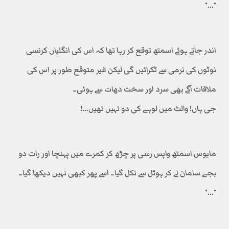
٭…٭
اندر جاتے ہوئے اسمتھ توقع کر رہا تھا کہ اس کی انگلیاں کرنسی
نوٹوں کی نرمی سے ٹکرائیں گی لیکن غیر متوقع طور پر اس کی
ملاقات آگے بھی سرد اور سخت دھات سے ہوئی۔
جی ہاں! والٹ میں لوہے کی دو تہیں تھیں…!
مایوس اسمتھ واپس رسی پر چڑھ کر کمرے میں پہنچا اور رات دو
بجے سامان لے کر ہوٹل سے نکل گیا۔ اسے پھر کبھی نہیں دیکھا گیا۔
٭…٭