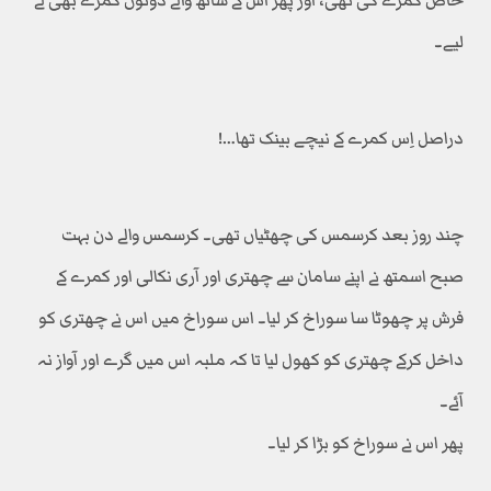
خاص کمرے کی تھی، اور پھر اس کے ساتھ والے دونوں کمرے بھی لے
لیے۔
دراصل اِس کمرے کے نیچے بینک تھا…!
چند روز بعد کرسمس کی چھٹیاں تھی۔ کرسمس والے دن بہت
صبح اسمتھ نے اپنے سامان سے چھتری اور آری نکالی اور کمرے کے
فرش پر چھوٹا سا سوراخ کر لیا۔ اس سوراخ میں اس نے چھتری کو
داخل کرکے چھتری کو کھول لیا تا کہ ملبہ اس میں گرے اور آواز نہ
آئے۔
پھر اس نے سوراخ کو بڑا کر لیا۔