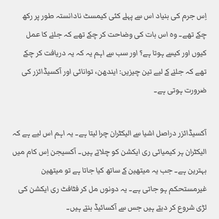
اِس جرم کی بنیاد اس سے پہلے کئی کیمسٹ نادانستہ طور پر رکھ
چکے تھے۔ وہ اس بات کی وضاحت کر چکے تھے کہ جلنے کا عمل
کیوں اور کیسے ہوتا ہے؟ اور سب سے اہم یہ کہ یہ دریافت کر چکے
تھے کہ جلنے کے لیے تین چیزیں: ایندھن، توانائی اور آکسیڈائزر کی
ضرورت ہوتی ہے۔
آکسیڈائزر دراصل اشیا سے الیکٹران چرا لیتا ہے۔ یہ اہم اس لیے ہے کہ
الیکٹران ہر کیمیائی ری ایکشن کو چلاتے ہیں۔ آکسیجن اِس کام میں
بہترین ہے۔ جب یہ میتھین کے ساتھ کیا جاتا ہے تو میتھین
غیرمستحکم ہو جاتی ہے۔ یہ دونوں مل کر فٹافٹ ری ایکشن کی
لڑی شروع کر دیتے ہیں جس سے آکسائیڈ بنتے ہیں۔