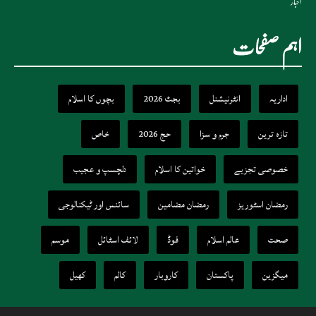
اخبار
اہم صفحات
اداریہ
انٹرنیشنل
بجٹ 2026
بچوں کا اسلام
تازہ ترین
جرم و سزا
حج 2026
خاص
خصوصی تجزیے
خواتین کا اسلام
دلچسپ و عجیب
رمضان اسٹوریز
رمضان مضامین
سائنس اور ٹیکنالوجی
صحت
عالم اسلام
فوڈ
لائف اسٹائل
موسم
میگزین
پاکستان
کاروبار
کالم
کھیل