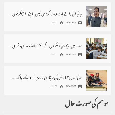
پی ٹی آئی والے بات چیت کرنا ہی نہیں چاہتے، اسپیکر قومی اسمبلی
2026-08-07
13 مناظر
سندھ میں سرکاری اسکولوں کے نئے اوقات جاری، فوری نفاذ کا حکم
2026-08-07
31 مناظر
حوثی ڈرون حملہ، یمن کی سرکاری فورسز کے 3اہلکار ہلاک، 4زخمی
2026-08-07
29 مناظر
موسم کی صورت حال