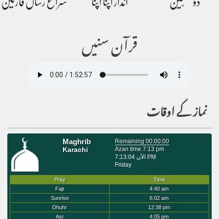
دو سنّتین
انداز اپنا اپنا
سراغ رساں قارئین
قرآن سنیں
نماز کے اوقات