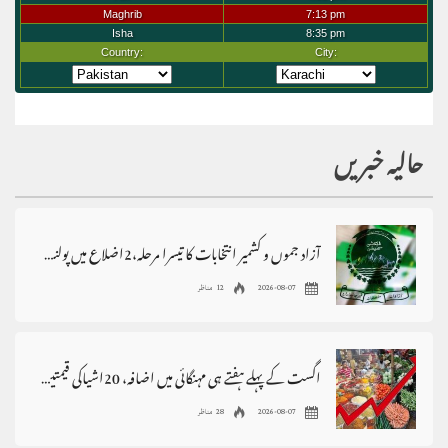
حالیہ خبریں
آزاد جموں و کشمیر انتخابات کا تیسرا مرحلہ،2اضلاع میں پولنگ ملتوی
2026-08-07
12 مناظر
اگست کے پہلے ہفتے ہی مہنگائی میں اضافہ، 20اشیاکی قیمتیں بڑھ گئیں
2026-08-07
28 مناظر