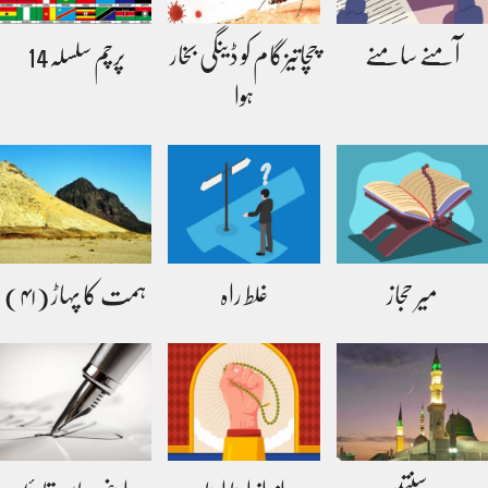
آمنے سامنے
چچاتیزگام کو ڈینگی بخار
پرچم سلسلہ14
ہوا
میر حجاز
غلط راہ
ہمت کا پہاڑ (۴۱)