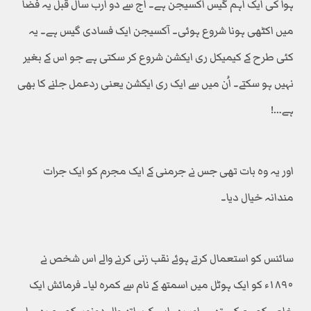
ہوا کی ایک اہم گیس آکسیجن ہے۔ آج سے دو ارب سال قبل یہ فضا
میں اکٹھی ہونا شروع ہوئی۔ آکسیجن ایک فسادی گیس ہے۔ یہ
کئی طرح کے کیمیکل ری ایکشن شروع کر سکتی ہے جو اس کے بغیر
نہیں ہو سکتے۔ اُن میں سے ایک ری ایکشن یعنی ردعمل جلنے کا بھی
ہے…!
اور یہ وہ بات تھی جس نے جرمنی کے ایک مجرم کو ایک جرات
مندانہ خیال دیا۔
سائنس کو استعمال کرتے ہوئے نقب زنی کرنے والے اس شخص نے
۱۸۹۰ء کو ایک ہوٹل میں اسمتھ کے نام سے کمرہ لیا۔ فرمائش ایک