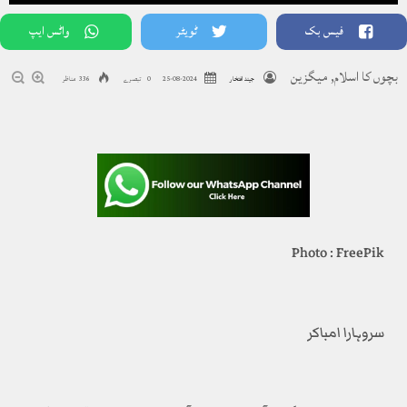
فیس بک
ٹویٹر
واٹس ایپ
بچوں کا اسلام
,
میگزین
جیند افتخار
2024-08-25
0 تبصرے
336 مناظر
Photo : FreePik
سروہارا امباکر