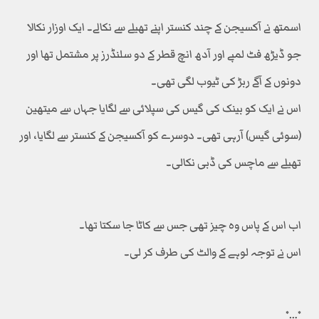
اسمتھ نے آکسیجن کے چند کنستر اپنے تھیلے سے نکالے۔ ایک اوزار نکالا
جو ڈیڑھ فٹ لمبے اور آدھ انچ قطر کے دو سلنڈرز پر مشتمل تھا اور
دونوں کے آگے ربڑ کی ٹیوب لگی تھی۔
اس نے ایک کو بینک کی گیس کی سپلائی سے لگایا جہاں سے میتھین
(سوئی گیس) آرہی تھی۔ دوسرے کو آکسیجن کے کنستر سے لگایا، اور
تھیلے سے ماچس کی ڈبی نکالی۔
اب اس کے پاس وہ چیز تھی جس سے کاٹا جا سکتا تھا۔
اس نے توجہ لوہے کے والٹ کی طرف کر لی۔
٭…٭