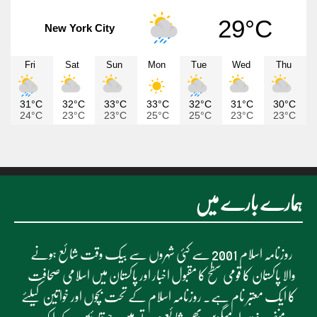
29°C
New York City
Fri
Sat
Sun
Mon
Tue
Wed
Thu
31°C
32°C
33°C
33°C
32°C
31°C
30°C
24°C
23°C
23°C
25°C
25°C
23°C
23°C
ہمارے بارے میں
روزنامہ اسلام 2001 سے کئی شہروں سے بیک وقت شائع ہونے
والا پاکستان کا قومی سطح کا مقبول اخبار اور پاکستان میں اسلامی صحافت
کا ایک معتبر نام ہے۔ روزنامہ اسلام کے تحت بچوں اور خواتین کیلئے