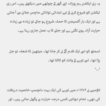
یہ ری ایکشن ہم روزانہ اپنے گھر کے چولھے میں دیکھتے ہیں۔ اس ری
ایکشن کو شروع کرنے کے لیے ابتدائی توانائی ماچس جلانے سے آ جاتی
ہے اور ایک بار آکسیجن کا حملہ شروع ہو جائے تو زیادہ سے زیادہ
حرارت آزاد ہونے لگتی ہے اور جلنے کا یہ عمل جاری رہتا ہے۔
اسمتھ کو اسے ایک قدم آگے لے کر جانا تھا۔ میتھین کا شعلہ تو جل
پڑا تھا۔ اسے لوہے کے والٹ کو کاٹنا تھا۔
٭…٭
لاؤسیے نے ۱۷۷۶ء میں لوہے کی ایک بہت دلچسپ خاصیت دریافت
کی تھی۔ تمام دھاتیں کسی درجہ حرارت پر پگھل جاتی ہیں۔ اور