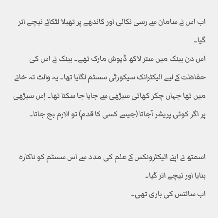
اب اس نے سامان سے رسی نکالی اور کاندھے پر تھیلا لٹکائے نیچے اتر
گیا۔
اس دن بینک میں ستر لاکھ ڈیوش مارک تھے۔ بینک نے اس کی
حفاظت کے لیے الیکٹرانک سیکورٹی سسٹم لگایا تھا۔ یہ والٹ تہ خانے
میں تھا جہاں چکر کھاتی سیڑھی سے جایا جا سکتا تھا۔ اِس سیڑھی
پر اگر کوئی پریشر آجاتا (جیسے کسی کا قدم) تو الارم بج جاتا۔
اسمتھ نے اپنے الیکٹرونکس کے علم کی مدد سے اس سسٹم کو ناکارہ
بنایا اور نیچے اتر گیا۔
اب سائنس کی باری تھی۔