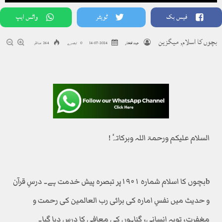
فیس بک
ٹویٹر
واٹس ایپ
بچوں کا اسلام
,
میگزین
جیند افتخار
2024-07-14
0 تبصرے
264 مناظر
السلام علیکم ورحمۃ اللہ وبرکاتہٗ!
bبچوں کا اسلام شمارہ ۱۹۰۱پر تبصرہ پیش خدمت ہے۔ درسِ قرآن
و حدیث میں نفسِ امارہ کی برائی رب العالمین کی رحمت و
مغفرت، توبہ انسانی، گناہوں کی معافی کا درس دیا گیا۔