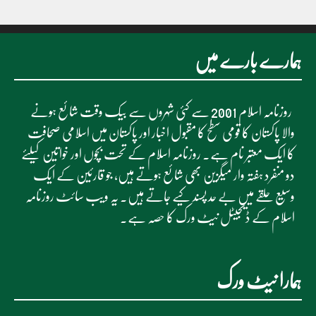
ہمارے بارے میں
روزنامہ اسلام 2001 سے کئی شہروں سے بیک وقت شائع ہونے
والا پاکستان کا قومی سطح کا مقبول اخبار اور پاکستان میں اسلامی صحافت
کا ایک معتبر نام ہے۔ روزنامہ اسلام کے تحت بچوں اور خواتین کیلئے
دو منفرد ہفتہ وار میگزین بھی شائع ہوتے ہیں، جو قارئین کے ایک
وسیع حلقے میں بے حد پسند کیے جاتے ہیں۔ یہ ویب سائٹ روزنامہ
اسلام کے ڈیجیٹل نیٹ ورک کا حصہ ہے۔
ہمارا نیٹ ورک