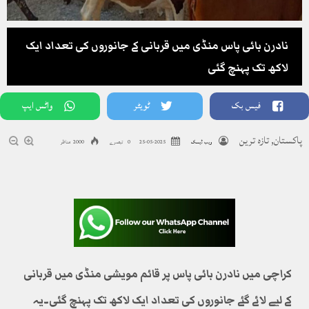
نادرن بائی پاس منڈی میں قربانی کے جانوروں کی تعداد ایک
لاکھ تک پہنچ گئی
فیس بک
ٹویٹر
واٹس ایپ
پاکستان
,
تازہ ترین
ویب ڈیسک
2025-05-25
0 تبصرے
2000 مناظر
کراچی میں نادرن بائی پاس پر قائم مویشی منڈی میں قربانی
کے لیے لائے گئے جانوروں کی تعداد ایک لاکھ تک پہنچ گئی۔یہ