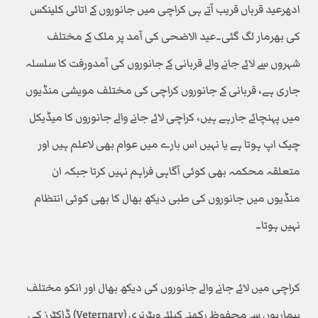
ادھرعید قرباں قریب آتے ہی کراچی میں جانوروں کے اتائی کلینکس
کی بھرمار لگ گئی۔عید الاضحی کی آمد پر ملک کے مختلف
شہروں سے لائے جانے والے قربانی کے جانوروں کی آمدورفت کا سلسلہ
جاری ہے، قربانی کے جانوروں کراچی کی مختلف مویشی منڈیوں
میں پہنچائے جارہے ہیں، کراچی لائے جانے والے جانوروں کا میڈیکل
چیک اپ ہوتا ہے یا نہیں اس بارے میں عوام بھی لاعلم ہیں اور
متعلقہ محکمہ بھی کوئی آگاہی فراہم نہیں کرتا جبکہ ان
منڈیوں میں جانوروں کی طبی دیکھ بھال کا بھی کوئی انتظام
نہیں ہوتا۔
کراچی میں لائے جانے والے جانوروں کی دیکھ بھال اور انکو مختلف
بیماریوں سے محفوظ رکھنے کیلئے ویٹرنری (Veternary) ڈاکٹرز کی