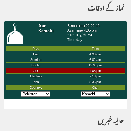
نماز کے اوقات
حالیہ خبریں