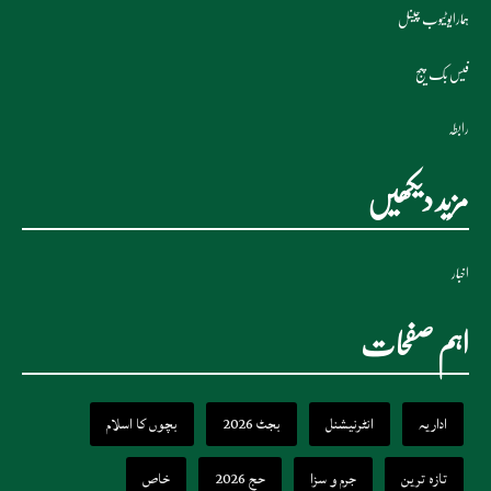
ہمارایوٹیوب چینل
فیس بک پیج
رابطہ
مزید دیکھیں
اخبار
اہم صفحات
اداریہ
انٹرنیشنل
بجٹ 2026
بچوں کا اسلام
تازہ ترین
جرم و سزا
حج 2026
خاص