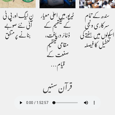
سندھ کے تمام
خیرپور میں اعلیٰ معیار
ن لیگ اور پی ٹی
سرکاری و نجی
کے لیتھیم کے
آئی نئے صوبے
اسکولوں میں ہفتے کی
ذخائر دریافت،
بنانے پر متفق
تعطیل کا فیصلہ
مقامی لیتھیم
صنعت کے
قیام…
قرآن سنیں