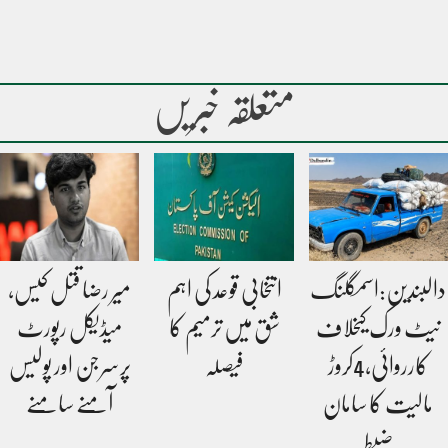
متعلقہ خبریں
دالبندین:اسمگلنگ
انتخابی قوعد کی اہم
میر رضا قتل کیس،
نیٹ ورک کیخلاف
شق میں ترمیم کا
میڈیکل رپورٹ
کارروائی،4کروڑ
فیصلہ
پرسرجن اور پولیس
مالیت کا سامان
آمنے سامنے
ضبط