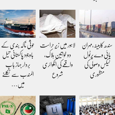
سندھ کابینہ،مہران
لاہور میں زیرِ حراست
حوثی ناکہ بندی کے
ہائی وے پرٹول
دو خواتین ہلاک،
باوجود پاکستانی تیل
ٹیکس وصولی کی
واقعے کی انکوائری
بردار جہاز باب
منظوری
شروع
المندب سے نکلنے
میں…