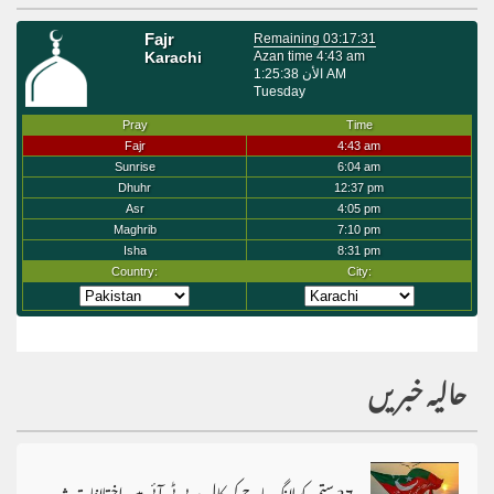
حالیہ خبریں