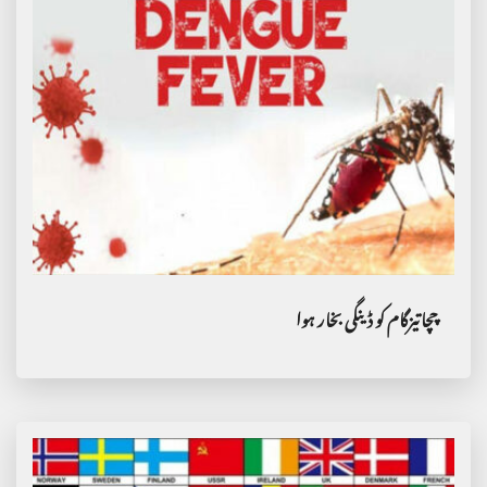
چچاتیزگام کو ڈینگی بخار ہوا