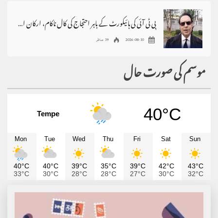
پی ٹی آئی کی ہائیکورٹ کے باہر احتجاج کی کال ناکام، ارکان اسمبلی نہ آئے
2026-08-10
39 مناظر
موسم کی صورت حال
40°C
Tempe
Mon
Tue
Wed
Thu
Fri
Sat
Sun
40°C
40°C
39°C
35°C
39°C
42°C
43°C
33°C
30°C
28°C
28°C
27°C
30°C
32°C