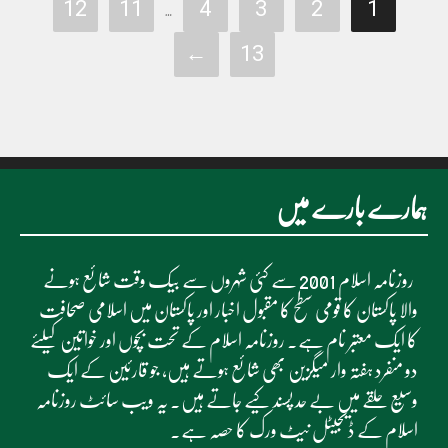
12
11
4
3
2
1
…
←
13
ہمارے بارے میں
روزنامہ اسلام 2001 سے کئی شہروں سے بیک وقت شائع ہونے
والا پاکستان کا قومی سطح کا مقبول اخبار اور پاکستان میں اسلامی صحافت
کا ایک معتبر نام ہے۔ روزنامہ اسلام کے تحت بچوں اور خواتین کیلئے
دو منفرد ہفتہ وار میگزین بھی شائع ہوتے ہیں، جو قارئین کے ایک
وسیع حلقے میں بے حد پسند کیے جاتے ہیں۔ یہ ویب سائٹ روزنامہ
اسلام کے ڈیجیٹل نیٹ ورک کا حصہ ہے۔