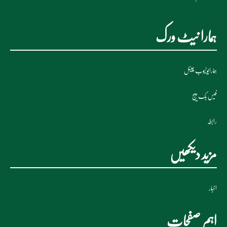
ہمارا نیٹ ورک
ہمارایوٹیوب چینل
فیس بک پیج
رابطہ
مزید دیکھیں
اخبار
اہم صفحات