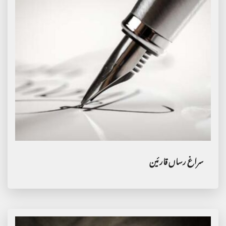
سراغ رساں قارئین