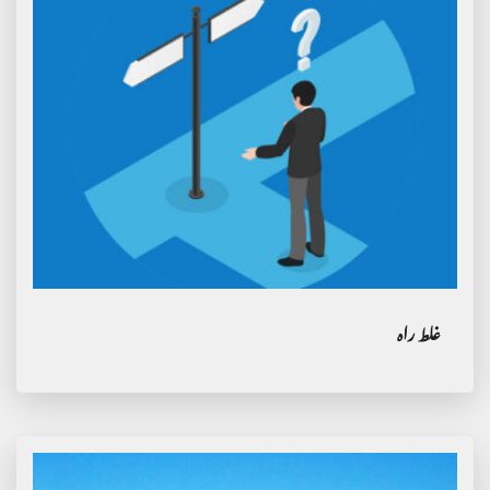
غلط راہ