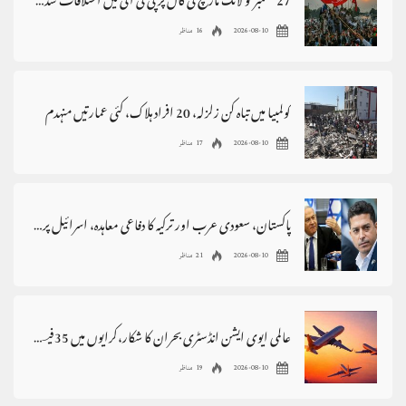
27 ستمبر کو لانگ مارچ کی کال پر پی ٹی آئی میں اختلافات شدت اختیار کرگئے
2026-08-10
16 مناظر
کولمبیا میں تباہ کن زلزلہ، 20 افراد ہلاک، کئی عمارتیں منہدم
2026-08-10
17 مناظر
پاکستان، سعودی عرب اور ترکیہ کا دفاعی معاہدہ، اسرائیل پریشان
2026-08-10
21 مناظر
عالمی ایوی ایشن انڈسٹری بحران کا شکار،کرایوں میں 35فیصد اضافہ
2026-08-10
19 مناظر