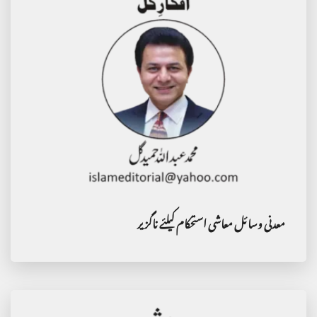
معدنی وسائل معاشی استحکام کیلئے ناگزیر