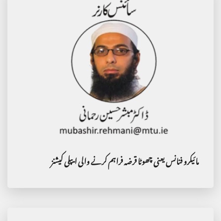
مائیکرو فنانس یعنی چھوٹا قرضہ فراہم کرنے والی ایپلی کیشنز