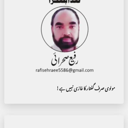
مولوی صرف گفتار کا غازی نہیں ہے!