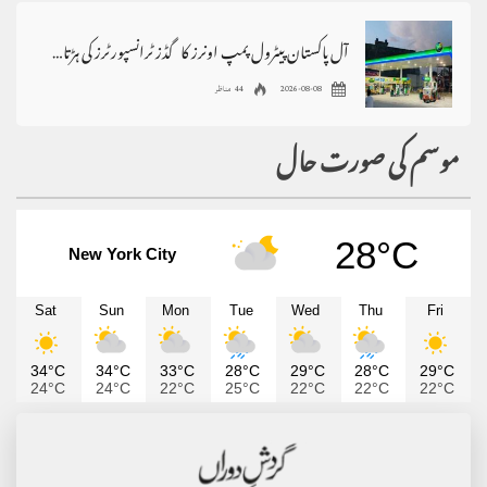
آل پاکستان پیٹرول پمپ اونرز کا گڈز ٹرانسپورٹرز کی ہڑتال کی حمایت کا اعلان
2026-08-08
44 مناظر
موسم کی صورت حال
28°C
New York City
Sat
Sun
Mon
Tue
Wed
Thu
Fri
34°C
34°C
33°C
28°C
29°C
28°C
29°C
24°C
24°C
22°C
25°C
22°C
22°C
22°C