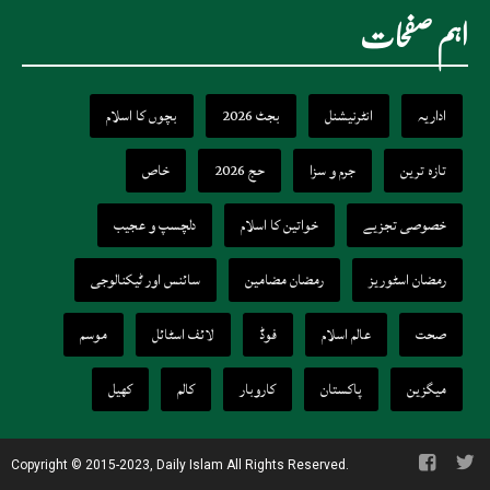
اہم صفحات
اداریہ
انٹرنیشنل
بجٹ 2026
بچوں کا اسلام
تازہ ترین
جرم و سزا
حج 2026
خاص
خصوصی تجزیے
خواتین کا اسلام
دلچسپ و عجیب
رمضان اسٹوریز
رمضان مضامین
سائنس اور ٹیکنالوجی
صحت
عالم اسلام
فوڈ
لائف اسٹائل
موسم
میگزین
پاکستان
کاروبار
کالم
کھیل
Copyright © 2015-2023, Daily Islam All Rights Reserved.