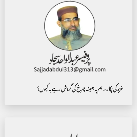
غزہ کی پکار۔ ہم پہ ہمیشہ چرخ کی گردش رہے یہ کیوں؟