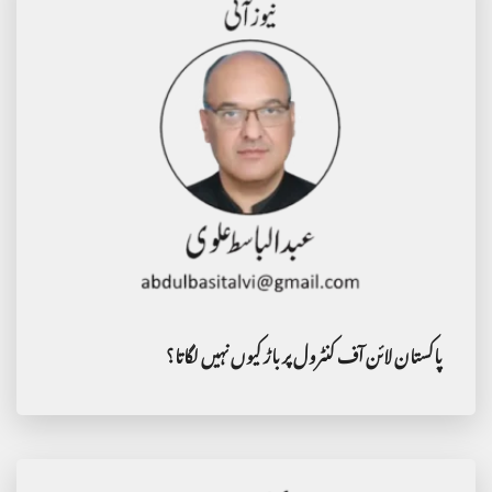
پاکستان لائن آف کنٹرول پر باڑ کیوں نہیں لگاتا؟