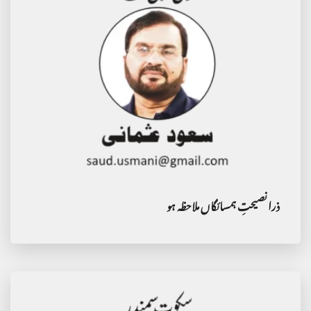
ذرا نصیحتِ ہمسائگاں ملاحظہ ہو