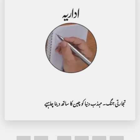
تجارتی جنگ۔ مہذب دنیا کو چین کا ساتھ دینا چاہیے