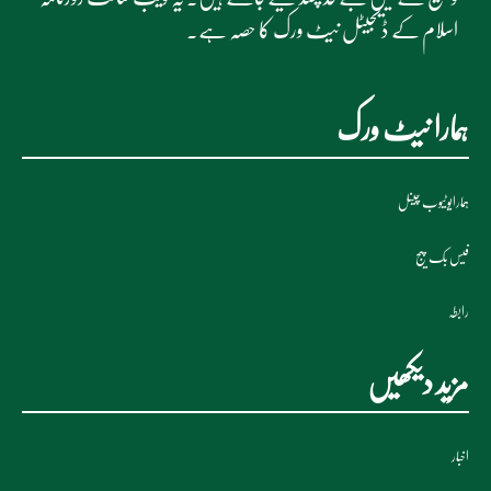
اسلام کے ڈیجیٹل نیٹ ورک کا حصہ ہے۔
ہمارا نیٹ ورک
ہمارایوٹیوب چینل
فیس بک پیج
رابطہ
مزید دیکھیں
اخبار