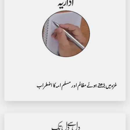
غزہ میں بڑھتے ہوئے مظالم اور مسلم امہ کا اضطراب