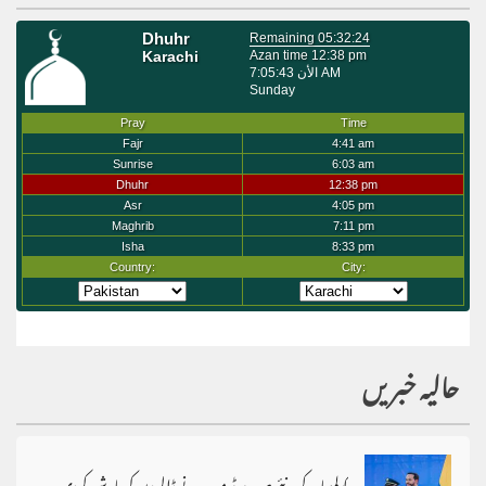
حالیہ خبریں