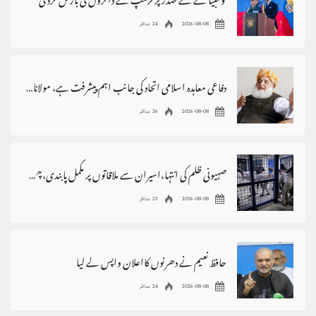
کولمبیا کے نئے صدر پر ٹرمپ نے ڈالروں کی بارش کردی
2026-08-08
24 مناظر
دفاعی معاہدہ اسلامی اتحاد کی جانب اہم پیشرفت ہے، مولانافضل الرحمٰن
2026-08-08
26 مناظر
صہیونی ظلم کی انتہا،اسیران سے ملاقاتوں پر مکمل پابندی،چھاپے،گرفتاریاں
2026-08-08
23 مناظر
حافظ نعیم نے دھرنوں کااعلان واپس لے لیا
2026-08-08
24 مناظر