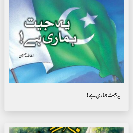
یہ جیت ہماری ہے!