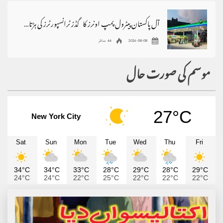
آل پاکستان پیٹرول پمپ اونرز کا گڈز ٹرانسپورٹرز کی ہڑتال کی حمایت کا اعلان
2026-08-08
44 مناظر
موسم کی صورت حال
27°C
New York City
Sat
Sun
Mon
Tue
Wed
Thu
Fri
34°C
34°C
33°C
28°C
29°C
28°C
29°C
24°C
24°C
22°C
25°C
22°C
22°C
22°C