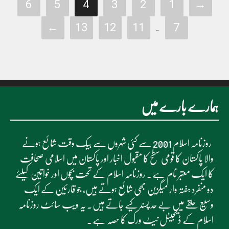
6
5
4
3
2
1
→
←
13
12
11
7
…
ہمارے بارے میں
روزنامہ اسلام 2001 سے کئی شہروں سے بیک وقت شائع ہونے
والا پاکستان کا قومی سطح کا مقبول اخبار اور پاکستان میں اسلامی صحافت
کا ایک معتبر نام ہے۔ روزنامہ اسلام کے تحت بچوں اور خواتین کیلئے
دو منفرد ہفتہ وار میگزین بھی شائع ہوتے ہیں، جو قارئین کے ایک
وسیع حلقے میں بے حد پسند کیے جاتے ہیں۔ یہ ویب سائٹ روزنامہ
اسلام کے ڈیجیٹل نیٹ ورک کا حصہ ہے۔