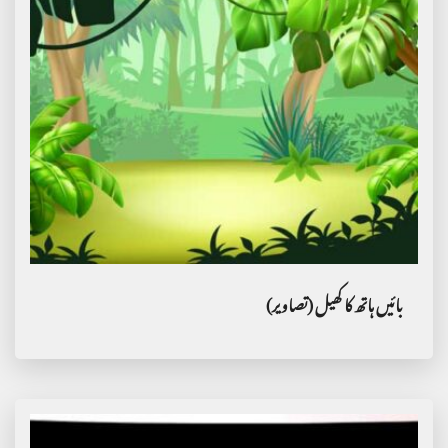
بائیں ہاتھ کا کھیل (تصاویر)