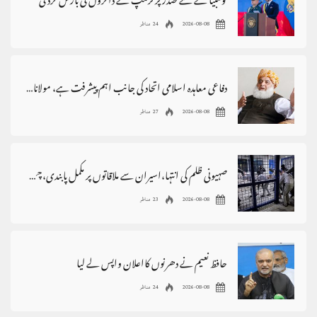
کولمبیا کے نئے صدر پر ٹرمپ نے ڈالروں کی بارش کردی
2026-08-08
24 مناظر
دفاعی معاہدہ اسلامی اتحاد کی جانب اہم پیشرفت ہے، مولانافضل الرحمٰن
2026-08-08
27 مناظر
صہیونی ظلم کی انتہا،اسیران سے ملاقاتوں پر مکمل پابندی،چھاپے،گرفتاریاں
2026-08-08
23 مناظر
حافظ نعیم نے دھرنوں کااعلان واپس لے لیا
2026-08-08
24 مناظر