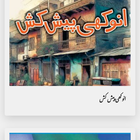
انوکھی پیش کش