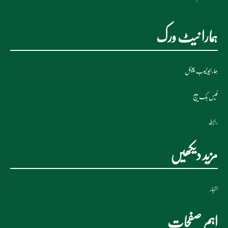
ہمارا نیٹ ورک
ہمارایوٹیوب چینل
فیس بک پیج
رابطہ
مزید دیکھیں
اخبار
اہم صفحات