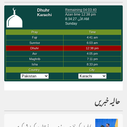
حالیہ خبریں