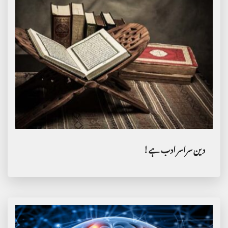
دین سراسر ادب ہے!