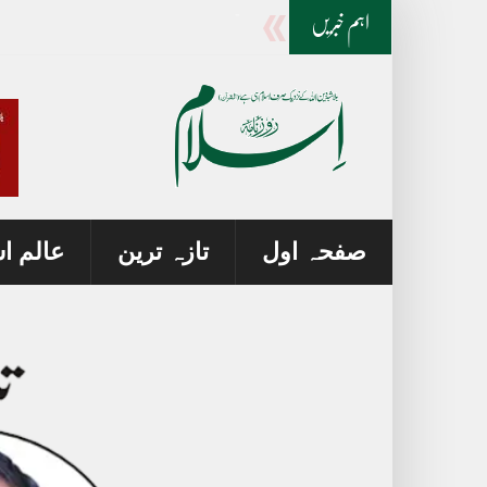
آل پاکستان پیٹرول پمپ اونرز کا گڈز ٹرانسپورٹ
اہم خبریں
صفحہ اول
تازہ ترین
عالم ا