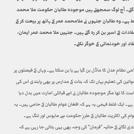
گئے۔ آج لوگ سمجھتے ہیں موجودہ طالبان حکومت ملا محمد
 ہے۔ وہ طالبان جنہوں نے ملامحمد عمر کے ہاتھ پر بیعت کر کے
مفادات کے اسیر بن کر رہ گئے ہیں۔ جنہیں ملا محمد عمر ایمان،
اد اور خودنمائی کے خوگر نکلے۔
 نظامِ عدل کا ماڈل بن گیا ہے یا بن سکتا ہے۔ وہاں کے فیصلوں پر
واتین کی تعلیم یہاں تک کہ بنات کے مدارس پر بھی پابندی اس کی
 کا تھا مگر موجودہ طالبان نے اسے قبائلی امارت میں بدل دیا
ور ہے۔ ایک غلط فہمی یہ ہے کہ افغان عوام طالبان کے حامی ہیں۔ یہ
م کی اکثریت طالبان کے طرزِ حکومت سے مایوس اور تنگ ہے۔
بندی لگانے کے حالیہ ”فرمان” کی وجہ بھی یہی بتائی جا رہی ہے کہ