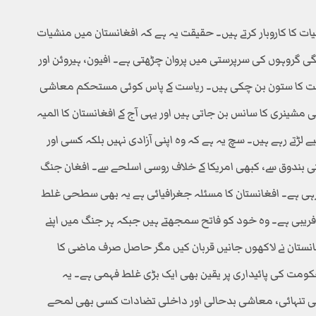
ت کا کاروبار کرتے ہیں۔ حقیقت یہ ہے کہ افغانستان میں منشیات
ی گروہوں کی سرپرستی میں پروان چڑھتی ہے۔ افیون، ہیروئن اور
ت کا ستون بن چکی ہیں۔ ریاست کے پاس کوئی مستحکم معاشی
 مشینری کا سانس بن جاتی ہیں اور یہی آج کے افغانستان کا المیہ
ے لڑتے رہے ہیں۔ سچ یہ ہے کہ وہ اپنی آزادی نہیں بلکہ کسی اور
یکی بندوق سے، کبھی امریکا کے خلاف روسی اسلحے سے۔ افغان جنگ
ہی ہے۔ افغانستان کا مسئلہ جغرافیائی ہے یہ بھی سطحی غلط
فریبی ہے۔ وہ خود کو فاتح سمجھتے ہیں جبکہ ہر جنگ میں اپنے
انستان نے لاکھوں جانیں قربان کیں مگر حاصل صرف ماضی کا
کومت کی پائیداری پر یقین بھی ایک بڑی غلط فہمی ہے۔ یہ
ی تنہائی، معاشی بدحالی اور داخلی تضادات کسی بھی لمحے