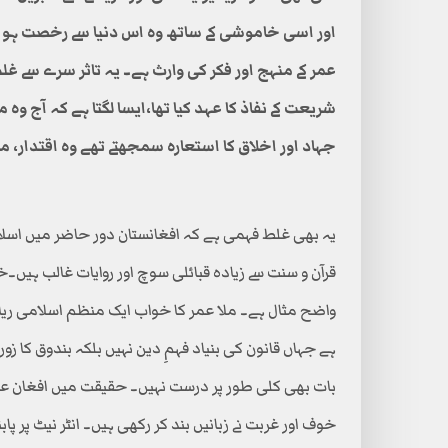
اور اسی خاموشی کے ساتھ وہ اس دنیا سے رخصت ہو 
عمر کے منہج اور فکر کی وارث ہے۔ یہ تاثر سرے سے غلط
شریعت کے نفاذ کا عہد کیا تھا،ایسا لگتا ہے کہ آج وہ 
جہاد اور اخلاق کا استعارہ سمجھتے تھے وہ اقتدار، مف
یہ بھی غلط فہمی ہے کہ افغانستان دور حاضر میں اسلامی
قرآن و سنت سے زیادہ قبائلی سوچ اور روایات غالب ہیں۔خ
واضح مثال ہے۔ ملا عمر کا خواب ایک منظم اسلامی ریاست
ہے جہاں قانون کی بنیاد فہمِ دین نہیں بلکہ بندوق کا ز
بات بھی کلی طور پر درست نہیں۔ حقیقت میں افغان عوا
خوف اور غربت نے زبانیں بند کر رکھی ہیں۔ انٹر نیٹ پر پا