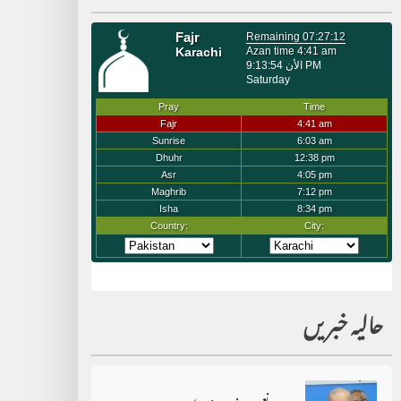
حالیہ خبریں