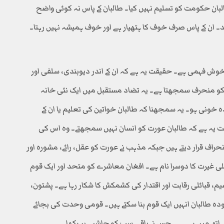
البان حکومت کو تسلیم نہیں کیا۔ طالبان کے پاس نہ کوئی واضح
 ان کے پاس صرف خوف کا ہتھیار ہے اور خوف ہمیشہ نہیں رہتا۔
ک خوش فہمی ہے۔ حقیقت یہ ہے کہ ان کے اندر دیوبندی، سلفی اور
و منحرف سمجھتا ہے۔ یہ تضاد مستقبل میں ایک نئی خانہ
خونی ہو۔ یہ سمجھنا کہ طالبان خواتین کی تعلیم یا ان کے
یہ ہے کہ طالبان عورت کو انسان نہیں سمجھتے۔ وہ اس کی
اف قرار دیتے ہیں جبکہ مذہب نے عورت کو عقل، رائے، مشورہ اور
ئلی غیرت کا دوسرا نام ہے۔ افغان معاشرے کو متحد اور ایک قوم
، قبائلی رقابت اور اقتدار کی کشمکش کا شکار رہا ہے۔ پشتون،
جودہ طالبان انہیں ایک قوم بنا سکتے ہیں۔ قومی وحدت کی بجائے
ھ میں رہی ہے جس نے باقی سب کو حاشیے پر رکھا ہے۔