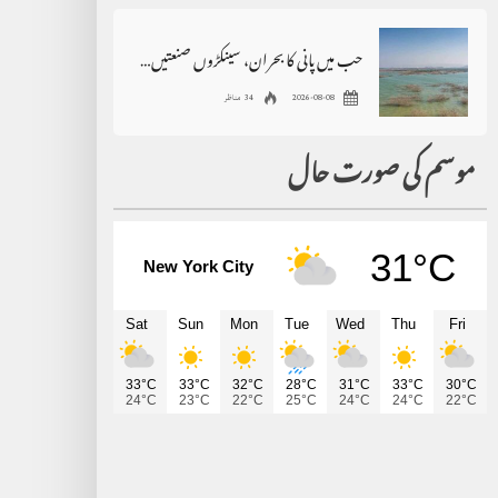
حب میں پانی کا بحران، سینکڑوں صنعتیں بند ، بے روزگاری بڑھنے کے خدشات
2026-08-08
34 مناظر
موسم کی صورت حال
31°C
New York City
Sat
Sun
Mon
Tue
Wed
Thu
Fri
33°C
33°C
32°C
28°C
31°C
33°C
30°C
24°C
23°C
22°C
25°C
24°C
24°C
22°C