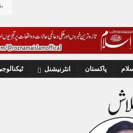
ہف
رز
-
سلام
پاکستان
ٹیکنالوج
انٹرنیشنل