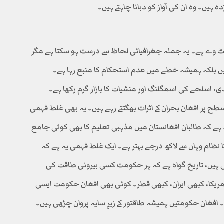
یں۔ وہ ان کی آواز کو دبانا چاہتے ہیں۔
گیٹ وے ہے۔ یہ جملہ جغرافیائی لحاظ سے درست ہو سکتا ہے مگر
 بلکہ ہمیشہ خطے میں عدم استحکام کا منبع رہا ہے۔
، اسلحے کی اسمگلنگ اور منشیات کا بازار گرم رکھا ہے۔
ح پر افغان بحران کے اثرات بھگتتے رہے ہیں۔ یہ بھی غلط فہمی
ہے کہ طالبان افغانستان میں مذہبی تعلیم کا بھی کوئی جامع
ا نظام وہاں سے لاکھ درجے بہتر ہے۔ ایک غلط فہمی یہ ہے کہ
ہی ہیں، تاریخ گواہ ہے کہ ہر حکومت کسی بیرونی طاقت کی
مریکا، کبھی ایران، کبھی قطر۔ کوئی بھی افغان حکومت ایسی
و۔ افغان حکومتیں ہمیشہ طاقتور کے زیرِ سایہ پروان چڑھی ہیں۔