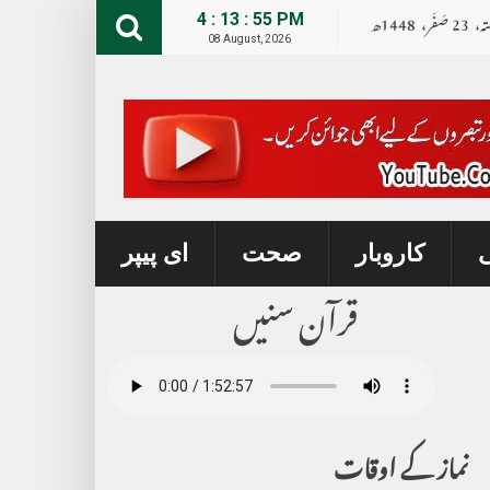
تہ،
23
صــَــفــَــر،
1448ھ
4 : 13 : 56 PM
08 August, 2026
ی
کاروبار
صحت
ای پیپر
قرآن سنیں
نماز کے اوقات