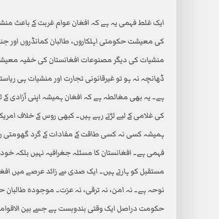
ایک غلط فہمی یہ ہے کہ افغان عوام غربت کے باعث منشیا
کی معیشت حکومتی اہلکاروں، طالبان کمانڈروں اور جنگ
منشیات کی دیگر مصنوعات افغانستان کی خفیہ معیش
ڈھانچہ نہ ہو تو غیرقانونی تجارت اور منشیات ہی ریاستی
ہے۔ یہ بھی مغالطہ ہے کہ افغان ہمیشہ اپنی آزادی کے لی
کی غلامی کے لیے لڑتے رہے ہیں۔ کبھی روس کے خلاف امر
ہمیشہ کسی نہ کسی طاقت کے مفادات کے گرد گھومتی ر
فہمی ہے۔ افغانستان کا مسئلہ جغرافیہ نہیں بلکہ خود
مستقبل کو ہارتے ہیں۔ ایک صدی سے زائد عرصے میں افغ
نوحہ ہے۔ نہ امن، نہ ترقی، نہ عزت۔ موجودہ طالبان ح
حکومت دراصل ایک وقتی بندوبست ہے جسے بین الاقوام