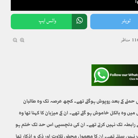
ٹویٹر
واٹس ایپ
1 مناظر
غانستان پر امریکی حملے کے بعد روپوش ہوگئے تھے۔ کچھ عرصہ تک وہ طالبان
 وہ بالکل خاموش ہو گئے تھے۔ ان کے میزبان کا کہنا تھا وہ
ے رابطہ تک نہیں کرتے تھے۔ ان کی دلچسپی اس حد تک ختم ہو
نہیں سنتے تھے۔ ان کا معمول محض تلاوت اور ذکر و اذکار تھا