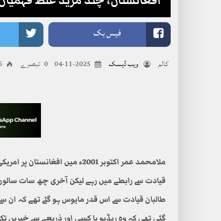
افغانستان، چند مزید غلط فہمیاں!
فیس بک
کالم
ویب ڈیسک
2025-11-04
0 تبصرے
16
ملامحمد عمر اکتوبر 2001ء میں اف
قیادت سے رابطے میں رہے لیکن آخری چھ سات سالوں میں
طالبان قیادت سے اس قدر مایوس ہو گئے تھے کہ ان س
گئی تھی کہ وہ ریڈیو یا کسی اور ذریعے سے خبریں تک 