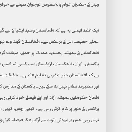
وہاں کے حکمران عوام بالخصوص نوجوان طبقے سے خوفزدہ ہ
ایک غلط فہمی یہ ہے کہ افغانستان وسطِ ایشیا کے لیے 
عملی حقیقت اس کے برعکس ہے۔ افغانستان گیٹ وے نہیں
افغانستان نے ہمیشہ ہمسایہ ممالک پر حملے، دہشت گردی
پاکستان، ایران، تاجکستان، ازبکستان سب کسی نہ کسی سط
ہے کہ افغانستان میں مذہبی تعلیم عام ہے۔ حقیقت یہ 
اور مضبوط نظام نہیں بنا سکے ہیں۔ پاکستان کے مدارس ک
افغان حکومتیں ہمیشہ آزاد اور اپنے فیصلے خود کرتی ر
پراکسی کے طور پر کام کرتی رہی ہے۔ کبھی روس، کبھی ا
نہیں رہی جس نے بیرونی اثرات سے آزاد رہ کر فیصلہ کیا ہ