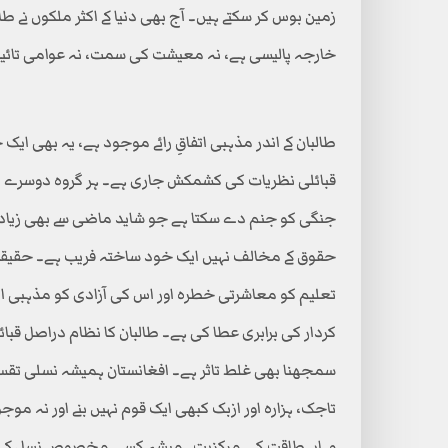
زمین بوس کر سکتے ہیں۔ آج بھی دنیا کے اکثر ملکوں نے ط
خارجہ پالیسی ہے، نہ معیشت کی سمت، نہ عوامی تائید۔
طالبان کے اندر مذہبی اتفاقِ رائے موجود ہے، یہ بھی ای
قبائلی نظریات کی کشمکش جاری ہے۔ ہر گروہ دوسرے ک
جنگی کو جنم دے سکتا ہے جو شاید ماضی سے بھی زیادہ 
حقوق کے مخالف نہیں ایک خود ساختہ فریب ہے۔ حقیقت 
تعلیم کو معاشرتی خطرہ اور اس کی آزادی کو مذہبی انحر
کردار کی برابری عطا کی ہے۔ طالبان کا نظام دراصل قبا
سمجھنا بھی غلط تاثر ہے۔ افغانستان ہمیشہ نسلی تقسیم
تاجک، ہزارہ اور ازبک کبھی ایک قوم نہیں بنے اور نہ مو
وہاں طاقت کی مرکزیت ہمیشہ کسی مخصوص نسل کے ہات