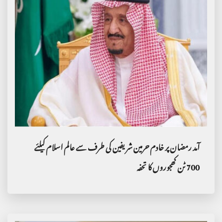
آمد رمضان پر خادم حرمین شریفین کی طرف سے عالم اسلام کیلئے
700 ٹن کھجوروں کا تحفہ