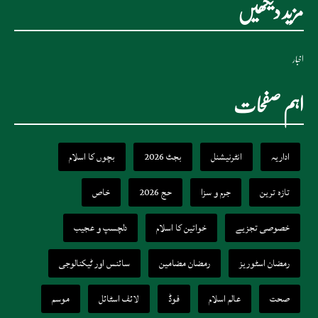
مزید دیکھیں
اخبار
اہم صفحات
اداریہ
انٹرنیشنل
بجٹ 2026
بچوں کا اسلام
تازہ ترین
جرم و سزا
حج 2026
خاص
خصوصی تجزیے
خواتین کا اسلام
دلچسپ و عجیب
رمضان اسٹوریز
رمضان مضامین
سائنس اور ٹیکنالوجی
صحت
عالم اسلام
فوڈ
لائف اسٹائل
موسم