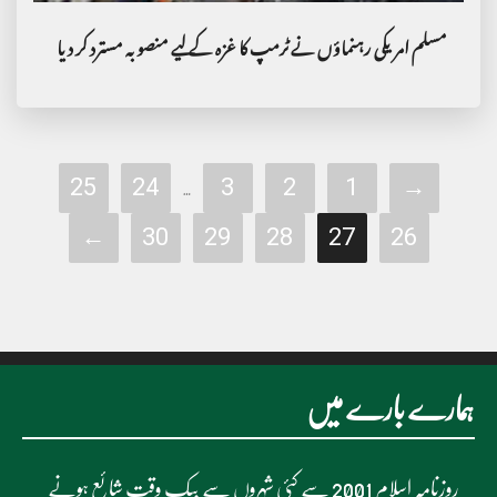
مسلم امریکی رہنماؤں نے ٹرمپ کا غزہ کے لیے منصوبہ مسترد کر دیا
25
24
3
2
1
→
…
←
30
29
28
27
26
ہمارے بارے میں
روزنامہ اسلام 2001 سے کئی شہروں سے بیک وقت شائع ہونے