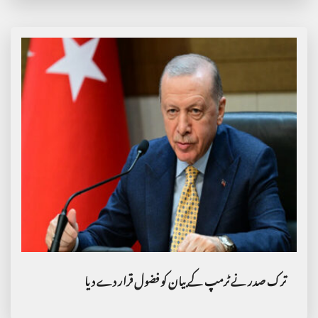
ترک صدر نے ٹرمپ کے بیان کو فضول قرار دے دیا