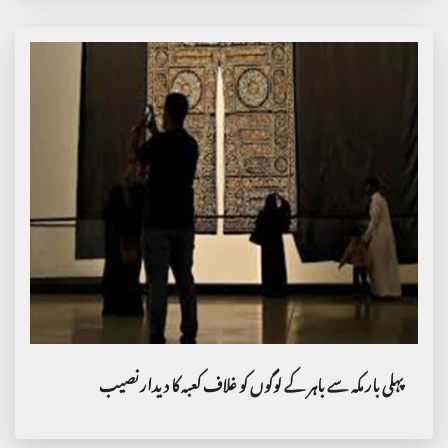
پہلی بار مکہ سے باہر کے لوگوں کو غلاف کعبہ کا دیدار نصیب