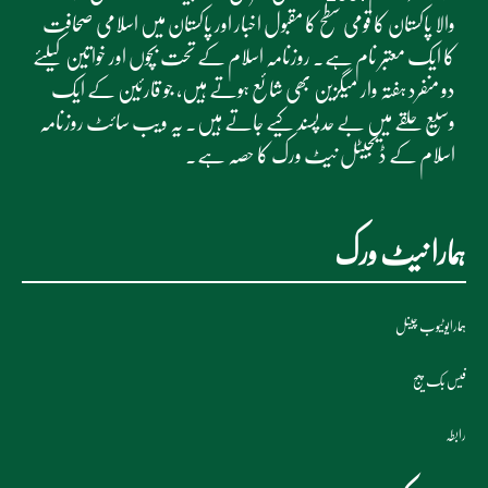
والا پاکستان کا قومی سطح کا مقبول اخبار اور پاکستان میں اسلامی صحافت
کا ایک معتبر نام ہے۔ روزنامہ اسلام کے تحت بچوں اور خواتین کیلئے
دو منفرد ہفتہ وار میگزین بھی شائع ہوتے ہیں، جو قارئین کے ایک
وسیع حلقے میں بے حد پسند کیے جاتے ہیں۔ یہ ویب سائٹ روزنامہ
اسلام کے ڈیجیٹل نیٹ ورک کا حصہ ہے۔
ہمارا نیٹ ورک
ہمارایوٹیوب چینل
فیس بک پیج
رابطہ