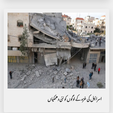
اسرائیل کی غزہ کے لوگوں کو نئی دھمکیاں