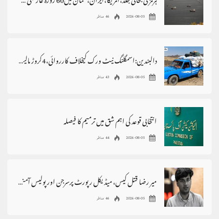
ہرمز کی بحالی جلد،امریکا،ایران، عمان میں60 روزہ عارضی معاہدہ
2026-08-05
46 مناظر
دالبندین:اسمگلنگ نیٹ ورک کیخلاف کارروائی،4کروڑ مالیت کا سامان ضبط
2026-08-05
43 مناظر
انتخابی قوعد کی اہم شق میں ترمیم کا فیصلہ
2026-08-05
44 مناظر
میر رضا قتل کیس، میڈیکل رپورٹ پرسرجن اور پولیس آمنے سامنے
2026-08-05
46 مناظر