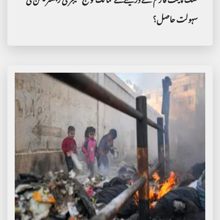
نسک پلیٹ فارم کے ذریعے کتنے ممالک کو حج پیکیجز کی رجسٹریشن کی
سہولت حاصل؟