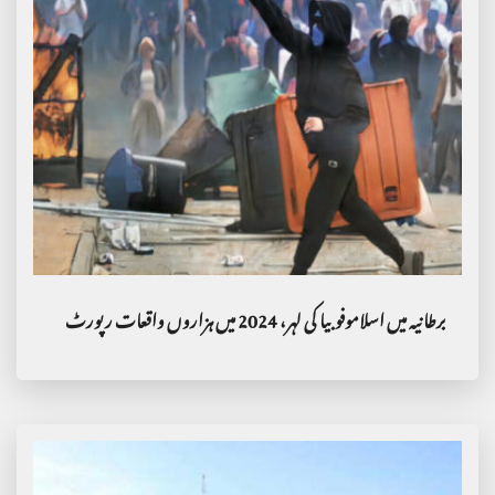
برطانیہ میں اسلاموفوبیا کی لہر، 2024 میں ہزاروں واقعات رپورٹ