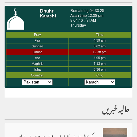
حالیہ خبریں