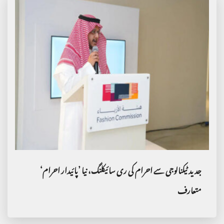
جدید ٹیکنالوجی سے احرام کی ری سائیکلنگ، نیا ’پائیدار احرام‘
متعارف