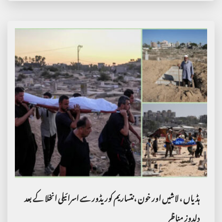
ہڈیاں ، لاشیں اور خون ،نتساریم کوریڈور سے اسرائیلی انخلا کے بعد
دلدوز مناظر