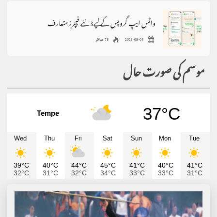
واٹس ایپ گروپس کے لیے3نئے فیچرز متعارف
2026-08-05
75 مناظر
موسم کی صورت حال
37°C
Tempe
Wed
Thu
Fri
Sat
Sun
Mon
Tue
39°C
40°C
44°C
45°C
41°C
40°C
41°C
32°C
31°C
32°C
34°C
33°C
33°C
31°C