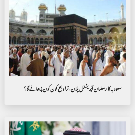
سعودیہ کا رمضان آپریشنل پلان، تراویح کون کون پڑھائے گا؟