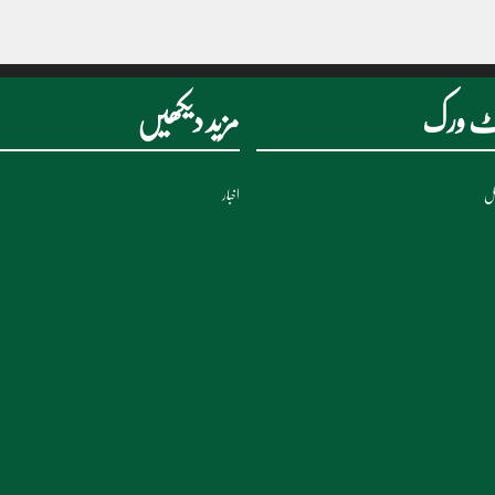
نیٹ ورک
مزید دیکھیں
نل
اخبار