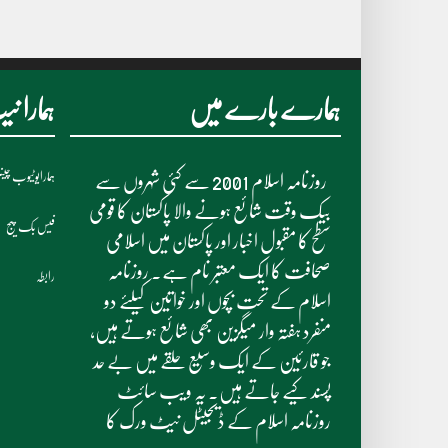
ہمارے بارے میں
ہمارا 
ہمارایوٹیوب چی
روزنامہ اسلام 2001 سے کئی شہروں سے
بیک وقت شائع ہونے والا پاکستان کا قومی
فیس بک پیج
سطح کا مقبول اخبار اور پاکستان میں اسلامی
صحافت کا ایک معتبر نام ہے۔ روزنامہ
رابطہ
اسلام کے تحت بچوں اور خواتین کیلئے دو
منفرد ہفتہ وار میگزین بھی شائع ہوتے ہیں،
جو قارئین کے ایک وسیع حلقے میں بے حد
پسند کیے جاتے ہیں۔ یہ ویب سائٹ
روزنامہ اسلام کے ڈیجیٹل نیٹ ورک کا