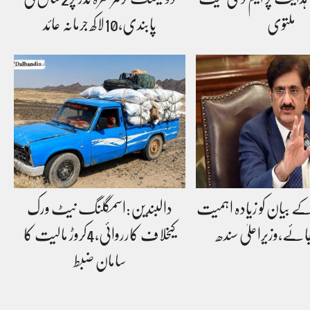
ملتوی
پابندی،10لاکھ جرمانہ عائد
ے بیان کو زیادہ اہمیت
دالبندین:اسمگلنگ نیٹ ورک
ئے،وزیراعلیٰ سندھ
کیخلاف کارروائی،4کروڑ مالیت کا
سامان ضبط