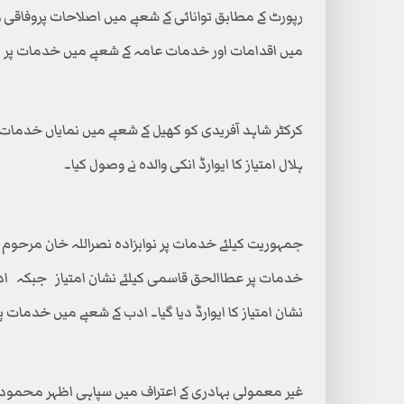
رپورٹ کے مطابق توانائی کے شعبے میں اصلاحات پروفاقی وزیر 
میں اقدامات اور خدمات عامہ کے شعبے میں خدمات پر مشی
کرکٹر شاہد آفریدی کو کھیل کے شعبے میں نمایاں خدمات پر
ہلال امتیاز کا ایوارڈ انکی والدہ نے وصول کیا۔
جمہوریت کیلئے خدمات پر نوابزادہ نصراللہ خان مرحوم کو ن
خدمات پر عطاالحق قاسمی کیلئے نشان امتیاز جبکہ ا
نشان امتیاز کا ایوارڈ دیا گیا۔ ادب کے شعبے میں خدمات پر 
غیر معمولی بہادری کے اعتراف میں سپاہی اظہر محمود کو