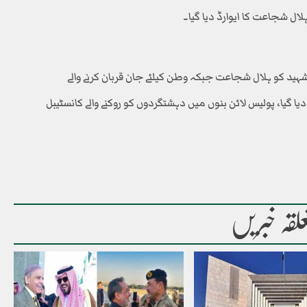
ال شجاعت کا ایوارڈ دیا گیا۔
ہید کو ہلال شجاعت جبکہ وطن کیلئے جان قربان کرنے والے
ا گیا، پولیس لائن بنوں میں دہشتگردوں کو روکنے والے کانسٹیبل
لقہ خبریں