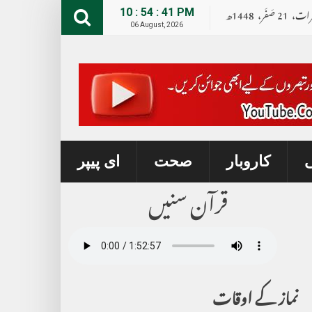
رات،
21
صــَــفــَــر،
1448ھ
10 : 54 : 42 PM
06 August, 2026
ی
کاروبار
صحت
ای پیپر
قرآن سنیں
نماز کے اوقات