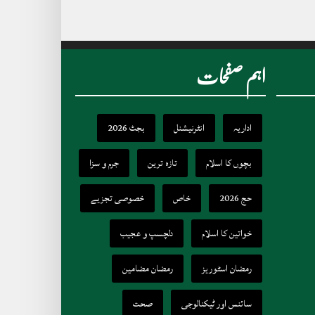
اہم صفحات
اداریہ
انٹرنیشنل
بجٹ 2026
بچوں کا اسلام
تازہ ترین
جرم و سزا
حج 2026
خاص
خصوصی تجزیے
خواتین کا اسلام
دلچسپ و عجیب
رمضان اسٹوریز
رمضان مضامین
سائنس اور ٹیکنالوجی
صحت