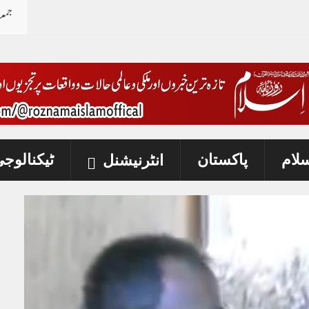
جمع
ات
-
سلام
پاکستان
ٹیکنالوج
انٹرنیشنل