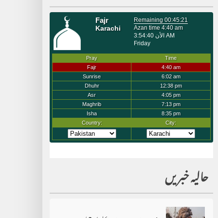
حالیہ خبریں