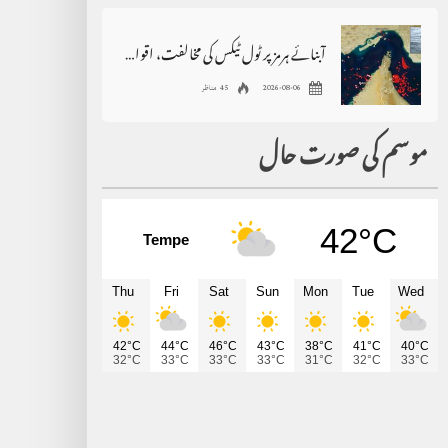
آبنائے ہرمز پر ٹول ٹیکس کی مخالفت، اقوام متحدہ سے فوری مداخلت کا مطالبہ
2026-08-06
45 مناظر
موسم کی صورت حال
42°C
Tempe
Thu
Fri
Sat
Sun
Mon
Tue
Wed
42°C
44°C
46°C
43°C
38°C
41°C
40°C
32°C
33°C
33°C
33°C
31°C
32°C
33°C