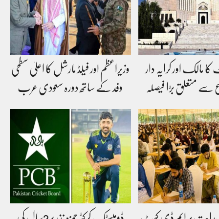
کا مالک اور کرایہ دار
وزیراعظم اور فیلڈ مارشل کا اعلیٰ سطحی
سے متعلق بڑا فیصلہ
وفد کے ساتھ دورہ سعودی عرب
 ہدایت پر ایم ڈی کیٹ
ڈومیسٹک کرکٹر حمزہ نذر پر2سال کی