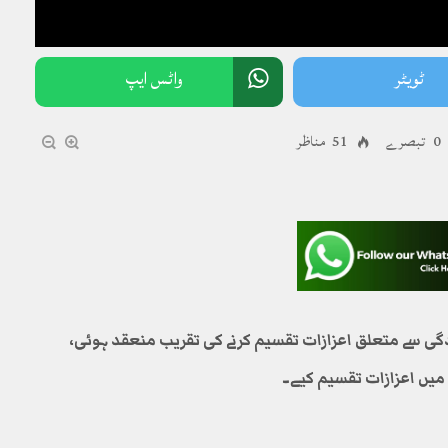
ٹویٹر
واٹس ایپ
0 تبصرے
51 مناظر
ی سے متعلق اعزازات تقسیم کرنے کی تقریب منعقد ہوئی،
ں اعزازات تقسیم کیے۔