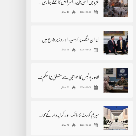
غزہ میں امن ناپید،اسرائیل کا حملے جاری رکھنے کا اعلان
2026-08-06
18 مناظر
ایران جنگ پر ٹرمپ اور وزیر دفاع میں اختلافات کی خبروں کی تردید
2026-08-06
65 مناظر
لاہور پولیس کا خواتین سے متعلق نیا حکم نامہ، بڑی پابندی عائد
2026-08-06
55 مناظر
سپریم کورٹ کا مالک اور کرایہ دار کے تنازع سے متعلق بڑا فیصلہ
2026-08-06
75 مناظر