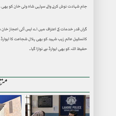
جام شہادت نوش کرنے والے سپاہی شاہ ولی خان کو بھی ہل
گراں قدر خدمات کے اعتراف میں اے ایس آئی اعجاز خان ش
کانسٹیبل عالم زیب شہید کو بھی ہلال شجاعت کا ایوارڈ دی
حفیظ اللہ کو بھی ایوارڈ سے نوازا گیا۔
متع