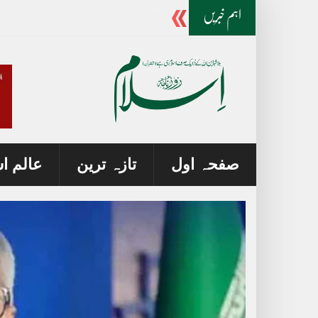
لاہور پولیس کا خواتین سے متعلق نیا حکم نامہ، بڑ
اہم خبریں
صفحہ اول
تازہ ترین
عالم ا