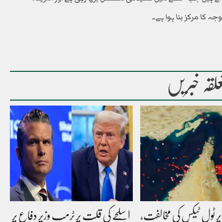
وجہ کا مرکز بنا ہوا ہے۔
لقہ خبریں
پر ٹول ٹیکس کی مخالفت،
اسلحے کی قلت پر ٹرمپ وزیر دفاع پر