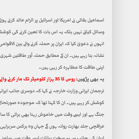
وسائل کیلئے نہیں بلکہ یہ اس بات کا تعین کرنے کی کوشش
انہوں نے دعویٰ کیا کہ ایران پر حملہ کرنے والے بین الاقوا
نشانہ بنا رہے ہیں۔ ان کے مطابق حملہ آور طاقتیں شہری م
اپنی طاقت کا مظاہرہ کر رہی ہیں۔
یہ بھی پڑھیں
:
روس کا 35 ہزار کلومیٹر تک مار کرنے والے ایٹمی میزائل کا کامیاب تجربہ
ترجمان ایرانی وزارت خارجہ نے کہا کہ دوسری جانب ایران
کوشش کر رہے ہیں۔ ان کا کہنا تھا کہ موجودہ صورتحال جھو
جنگ ہے اور ایسے وقت میں خاموش رہنا بھی برائی کا ساتھ 
عراقچی جلد بھارت روانہ ہوں گے جہاں وہ برکس سربراہی
ایران کی جانب سے یہ سخت بیانات ایسے وقت میں سامنے