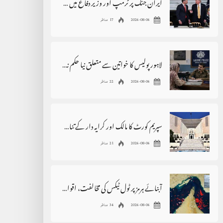
ایران جنگ پر ٹرمپ اور وزیر دفاع میں اختلافات کی خبروں کی تردید
2026-08-06
17 مناظر
لاہور پولیس کا خواتین سے متعلق نیا حکم نامہ، بڑی پابندی عائد
2026-08-06
22 مناظر
سپریم کورٹ کا مالک اور کرایہ دار کے تنازع سے متعلق بڑا فیصلہ
2026-08-06
21 مناظر
آبنائے ہرمز پر ٹول ٹیکس کی مخالفت، اقوام متحدہ سے فوری مداخلت کا مطالبہ
2026-08-06
34 مناظر