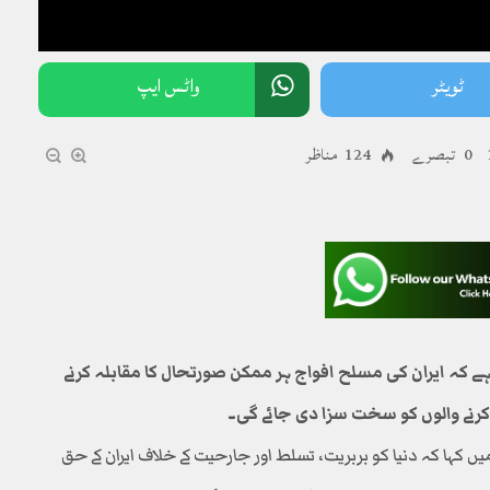
ٹویٹر
واٹس ایپ
0 تبصرے
124 مناظر
ہے کہ ایران کی مسلح افواج ہر ممکن صورتحال کا مقابلہ کرنے
ی کرنے والوں کو سخت سزا دی جائے گی۔
ں کہا کہ دنیا کو بربریت، تسلط اور جارحیت کے خلاف ایران کے حق