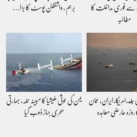
ہ سے فوری مداخلت کا
برہم ، واشنگٹن پوسٹ کا بڑا…
مطالبہ
ی جلد،امریکا،ایران، عمان
یمن کی حوثی ملیشیا کا مبینہ حملہ، بھارتی
بحری جہاز ڈوب گیا