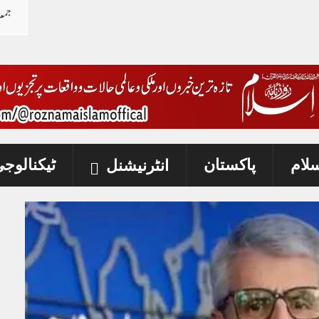
جمع
ی پابندی عائد
سلام
پاکستان
ٹیکنالوج
انٹرنیشنل