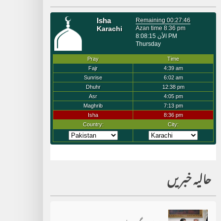
حالیہ خبریں