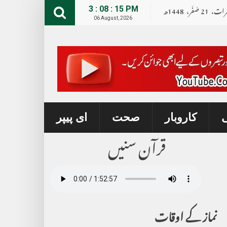
رات،
21
صــَــفــَــر،
1448ھ
3 : 08 : 17 PM
06 August, 2026
ی
کاروبار
صحت
ای پیپر
قرآن سنیں
نماز کے اوقات