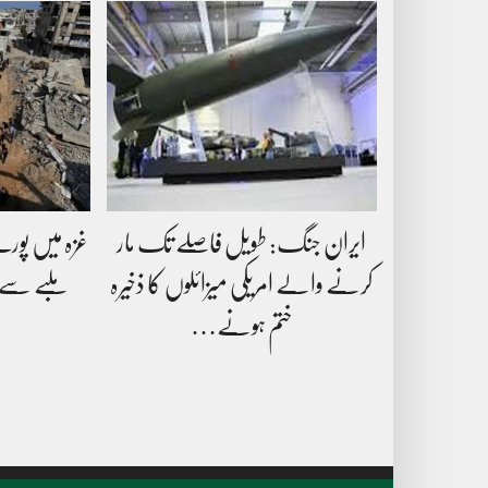
ایران جنگ: طویل فاصلے تک مار
غزہ میں پورے
کرنے والے امریکی میزائلوں کا ذخیرہ
ختم ہونے…