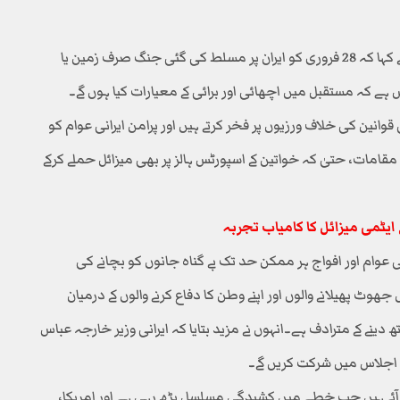
اسماعیل بقائی نے امریکا اور اسرائیل پر الزام عائد کرتے ہوئے کہا کہ 28 فروری کو ایران پر مسلط کی گئی جنگ صرف زمین یا
 ہے کہ مستقبل میں اچھائی اور برائی کے معیارات کیا ہوں گے۔
می قوانین کی خلاف ورزیوں پر فخر کرتے ہیں اور پرامن ایرانی عوام کو
قامات، حتیٰ کہ خواتین کے اسپورٹس ہالز پر بھی میزائل حملے کرکے
ی عوام اور افواج ہر ممکن حد تک بے گناہ جانوں کو بچانے کی
ٹ پھیلانے والوں اور اپنے وطن کا دفاع کرنے والوں کے درمیان
دینے کے مترادف ہے۔انہوں نے مزید بتایا کہ ایرانی وزیر خارجہ عباس
 اجلاس میں شرکت کریں گے۔
 آئے ہیں جب خطے میں کشیدگی مسلسل بڑھ رہی ہے اور امریکا،