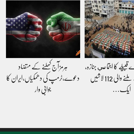
 قبیلے کا اجتماعي جنازہ،
ہرمز آج کھلنے کے متضاد
ملبے سے ملنے والی 112 لاشیں
دعوے،ٹرمپ کی دھمکیاں،ایران کا
ایک…
جوابی وار