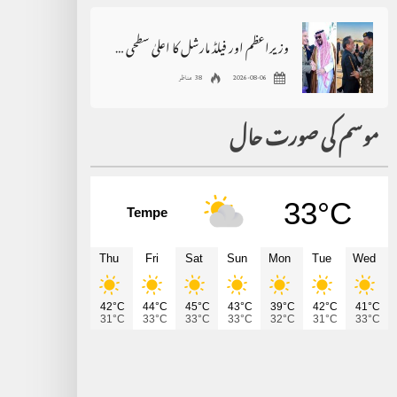
وزیراعظم اور فیلڈ مارشل کا اعلیٰ سطحی وفد کے ساتھ دورہ سعودی عرب
2026-08-06
38 مناظر
موسم کی صورت حال
33°C
Tempe
Thu
Fri
Sat
Sun
Mon
Tue
Wed
42°C
44°C
45°C
43°C
39°C
42°C
41°C
31°C
33°C
33°C
33°C
32°C
31°C
33°C