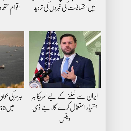
میں اختلافات کی خبروں کی تردید
اقوام متحد
ایران سے نمٹنے کے لیے امریکا ہر
ہرمز کی بحال
ہتھیار استعمال کرے گا، جے ڈی
میں60 روزہ عارضی معاہدہ
وینس