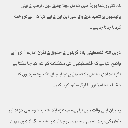
کہ کئی رہنما بورڈ میں شامل ہونا چاہتے ہیں۔ٹرمپ نے اپنی
پالیسیوں پر تنقید کرنے والے سی این این کے لیے کہا کہ اسے فروخت
کردیا جانا چاہیے۔
دریں اثناء فلسطینی پناہ گزینوں کے حقوق کے نگران ادارے ”انروا” نے
واضح کیا ہے کہ فلسطینیوں کی مشکلات کو کم کیا جا سکتا ہے
اگر امدادی سامان بلا تعطل پہنچایا جائے تاکہ وہ سردیوں کا
مقابلہ تحفظ اور وقار کے ساتھ کر سکیں۔
یہ بیان ایسے وقت میں آیا ہے جب غزہ ایک شدید موسمی دھند اور
بارش کی لپیٹ میں ہے جس سے پچھلے دو سالہ جنگ کے دوران ہونے