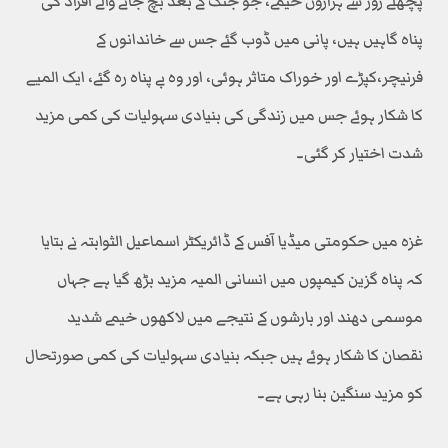
پچھلے روز سے ہزاروں خیمے، جو جنگ کے بعد بچ جانے والے افراد کی
پناہ گاہیں ہیں، پانی میں ڈوب گئے جس سے خاندانوں کے
فرنیچر،کپڑے اور خوراک متاثر ہوئی، اور وہ بے پناہ رہ گئے، ایک المیے
کا شکار ہوئے جس میں زندگی کی بنیادی سہولیات کی کمی مزید
شدت اختیار کر گئی۔
غزہ میں حکومتی میڈیا آفس کے ڈائریکٹر اسماعیل الثوابتہ نے بتایا
کہ پناہ گزین کیمپوں میں انسانی المیہ مزید بڑھ گیا ہے جہاں
موسمی دھند اور بارشوں کے نتیجے میں لاکھوں خیمے شدید
نقصان کا شکار ہوئے ہیں جبکہ بنیادی سہولیات کی کمی صورتحال
کو مزید سنگین بنا رہی ہے۔