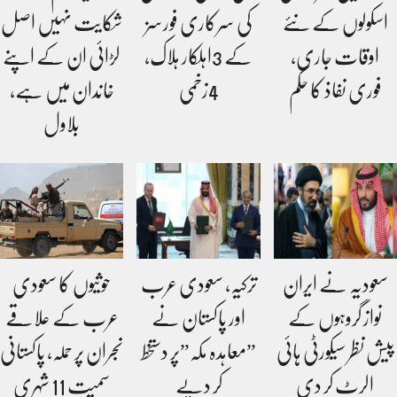
اسکولوں کے نئے
کی سرکاری فورسز
شکایت نہیں اصل
اوقات جاری،
کے 3اہلکار ہلاک،
لڑائی ان کے اپنے
فوری نفاذ کا حکم
4زخمی
خاندان میں ہے،
بلاول
سعودیہ نے ایران
ترکیہ، سعودی عرب
حوثیوں کا سعودی
نواز گروہوں کے
اور پاکستان نے
عرب کے علاقے
پیش نظر سیکورٹی ہائی
”معاہدہ مکہ”پر دستخط
نجران پر حملہ، پاکستانی
الرٹ کر دی
کر دیے
سمیت 11 شہری