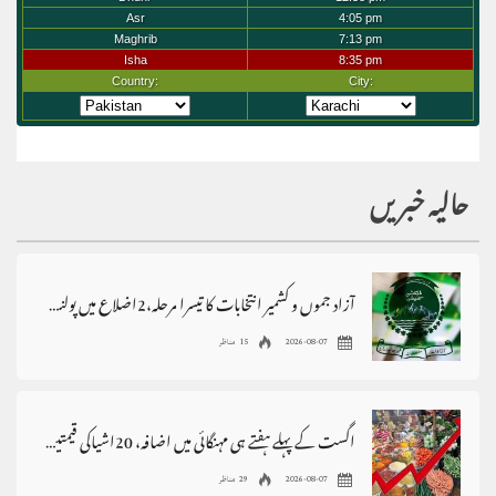
حالیہ خبریں
آزاد جموں و کشمیر انتخابات کا تیسرا مرحلہ،2اضلاع میں پولنگ ملتوی
2026-08-07
15 مناظر
اگست کے پہلے ہفتے ہی مہنگائی میں اضافہ، 20اشیاکی قیمتیں بڑھ گئیں
2026-08-07
29 مناظر