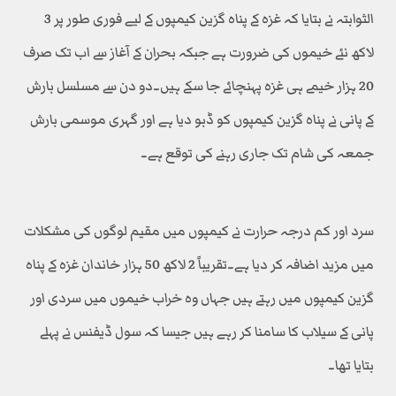
الثوابتہ نے بتایا کہ غزہ کے پناہ گزین کیمپوں کے لیے فوری طور پر 3
لاکھ نئے خیموں کی ضرورت ہے جبکہ بحران کے آغاز سے اب تک صرف
20 ہزار خیمے ہی غزہ پہنچائے جا سکے ہیں۔دو دن سے مسلسل بارش
کے پانی نے پناہ گزین کیمپوں کو ڈبو دیا ہے اور گہری موسمی بارش
جمعہ کی شام تک جاری رہنے کی توقع ہے۔
سرد اور کم درجہ حرارت نے کیمپوں میں مقیم لوگوں کی مشکلات
میں مزید اضافہ کر دیا ہے۔تقریباً 2 لاکھ 50 ہزار خاندان غزہ کے پناہ
گزین کیمپوں میں رہتے ہیں جہاں وہ خراب خیموں میں سردی اور
پانی کے سیلاب کا سامنا کر رہے ہیں جیسا کہ سول ڈیفنس نے پہلے
بتایا تھا۔