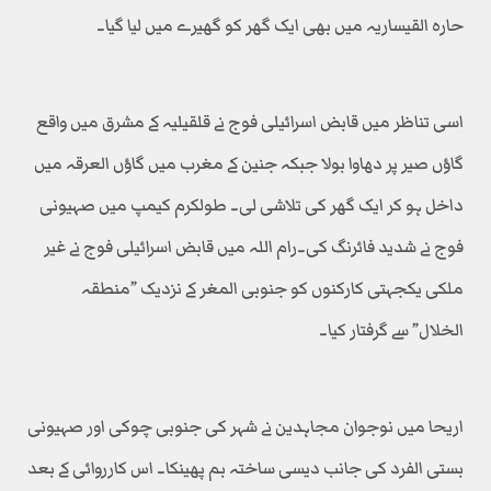
حارہ القیساریہ میں بھی ایک گھر کو گھیرے میں لیا گیا۔
اسی تناظر میں قابض اسرائیلی فوج نے قلقیلیہ کے مشرق میں واقع
گاؤں صیر پر دھاوا بولا جبکہ جنین کے مغرب میں گاؤں العرقہ میں
داخل ہو کر ایک گھر کی تلاشی لی۔ طولکرم کیمپ میں صہیونی
فوج نے شدید فائرنگ کی۔رام اللہ میں قابض اسرائیلی فوج نے غیر
ملکی یکجہتی کارکنوں کو جنوبی المغر کے نزدیک ”منطقہ
الخلال” سے گرفتار کیا۔
اریحا میں نوجوان مجاہدین نے شہر کی جنوبی چوکی اور صہیونی
بستی الفرد کی جانب دیسی ساختہ بم پھینکا۔ اس کارروائی کے بعد