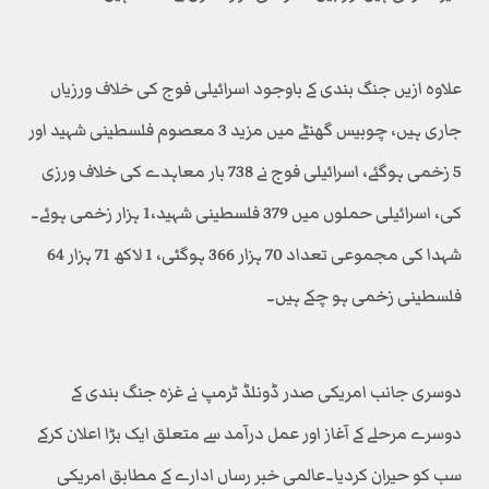
علاوہ ازیں جنگ بندی کے باوجود اسرائیلی فوج کی خلاف ورزیاں
جاری ہیں، چوبیس گھنٹے میں مزید 3 معصوم فلسطینی شہید اور
5 زخمی ہوگئے، اسرائیلی فوج نے 738 بار معاہدے کی خلاف ورزی
کی، اسرائیلی حملوں میں 379 فلسطینی شہید،1 ہزار زخمی ہوئے۔
شہدا کی مجموعی تعداد 70 ہزار 366 ہوگئی، 1 لاکھ 71 ہزار 64
فلسطینی زخمی ہو چکے ہیں۔
دوسری جانب امریکی صدر ڈونلڈ ٹرمپ نے غزہ جنگ بندی کے
دوسرے مرحلے کے آغاز اور عمل درآمد سے متعلق ایک بڑا اعلان کرکے
سب کو حیران کردیا۔عالمی خبر رساں ادارے کے مطابق امریکی