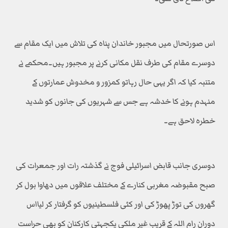
اس صورتحال میں مجبور خاندان پناہ کی تلاش میں ایک مقام سے
دوسرے مقام کی طرف نقل مکانی کرنے پر مجبور ہیں۔محکمے نے
متنبہ کیا کہ اگر یہی حال رہاتو کمزور و مخدوش عمارتوں کے
منہدم ہونے کا خدشہ ہے جس سے شہریوں کی جانوں کو شدید
خطرہ لاحق ہے۔
دوسری جانب قابض اسرائیلی فوج نے گذشتہ رات اور جمعرات کی
صبح مقبوضہ مغربی کنارے کے مختلف علاقوں میں دھاوا بول کر
گھروں کی توڑ پھوڑ کی اور کئی فلسطینیوں کو گرفتار کر لیااس
دوران رام اللہ کے قریب غیر ملکی یکجہتی کارکنان کو بھی حراست