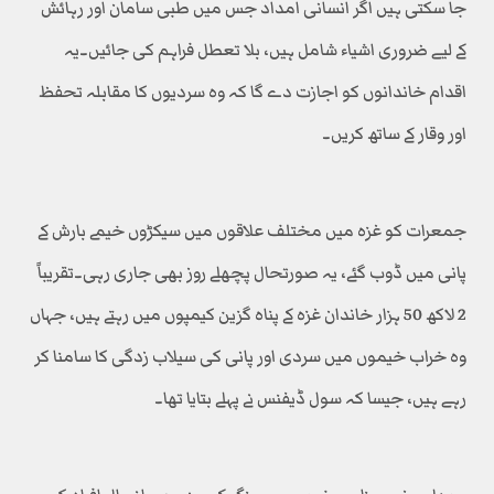
جا سکتی ہیں اگر انسانی امداد جس میں طبی سامان اور رہائش
کے لیے ضروری اشیاء شامل ہیں، بلا تعطل فراہم کی جائیں۔یہ
اقدام خاندانوں کو اجازت دے گا کہ وہ سردیوں کا مقابلہ تحفظ
اور وقار کے ساتھ کریں۔
جمعرات کو غزہ میں مختلف علاقوں میں سیکڑوں خیمے بارش کے
پانی میں ڈوب گئے، یہ صورتحال پچھلے روز بھی جاری رہی۔تقریباً
2 لاکھ 50 ہزار خاندان غزہ کے پناہ گزین کیمپوں میں رہتے ہیں، جہاں
وہ خراب خیموں میں سردی اور پانی کی سیلاب زدگی کا سامنا کر
رہے ہیں، جیسا کہ سول ڈیفنس نے پہلے بتایا تھا۔