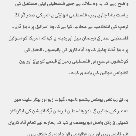
واضح رہے کہ یہ وہ علاقہ ہے جسے فلسطینی اپنی مستقبل کی
ریاست بنانا چاہتے ہیں، فلسطینی اتھارٹی نے امریکی صدر ڈونلڈ
ٹرمپ کی انتظامیہ سے مطالبہ کیا ہے کہ وہ اسرائیل پر دباؤ ڈالے۔
فلسطینی صدر کے ترجمان نبیل ابوردینہ نے کہا کہ امریکا کو اسرائیل
پر دباؤ ڈالنا چاہئے کہ وہ آبادکاری کی پالیسیوں، الحاق کی
کوششوں،توسیع اور فلسطینی زمین کے قبضے کو روکے اور بین
الاقوامی قوانین کی پابندی کرے۔
یہ نئے رہائشی یونٹس ہشمو ناعیم، گیوَت زیو اور بیتار علیت میں
تعمیر کیے جائیں گے۔ادھرفلسطین لبریشن آرگنائزیشن کی ایگزیکٹو
کمیٹی کے رکن واصل ابو یوسف نے کہا کہ ہمارے لیے تمام آبادکاریاں
غیر قانونی ہیں اور بین الاقوامی قراردادوں کے خلاف ہیں۔