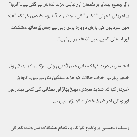
والے وسیع پیمانے پر نقصان اور تباہی مزید نمایاں ہو گئی ہے۔”انروا”
نے امریکی کمپنی ”ایکس” کی سوشل میڈیا پوسٹ میں کہا کہ ”غزہ
میں سردیوں کی بارش دوبارہ برس رہی ہے جس کے ساتھ مشکلات
اور انسانی المیے میں اضافہ ہو رہا ہے”۔
ایجنسی نے مزید کہا کہ پانی میں ڈوبی ہوئی سڑکیں اور بھیگے ہوئے
خیمے پہلے ہی خراب حالات کو مزید سنگین بنا رہے ہیں۔انروا نے
خبردار کیا کہ شدید سردی، بھیڑ بھاڑ اور صفائی کی کمی بیماریوں
اور وبائی امراض کے خطرے کو بڑھا رہی ہے۔
ریلیف ایجنسی نے واضح کیا کہ یہ تمام مشکلات اس وقت کم کی