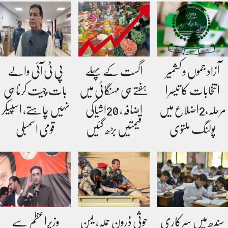
آزاد جموں و کشمیر
اگست کے پہلے
پی ٹی آئی والے
انتخابات کا تیسرا
ہفتے ہی مہنگائی میں
بات چیت کرنا ہی
مرحلہ،2اضلاع میں
اضافہ، 20اشیاکی
نہیں چاہتے، اسپیکر
پولنگ ملتوی
قیمتیں بڑھ گئیں
قومی اسمبلی
سندھ میں سرکاری
حوثی ڈرون حملہ، یمن
وزیراعظم سے