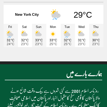
29°C
New York City
Fri
Sat
Sun
Mon
Tue
Wed
Thu
31°C
32°C
33°C
33°C
32°C
31°C
30°C
24°C
23°C
23°C
25°C
25°C
23°C
23°C
ہمارے بارے میں
روزنامہ اسلام 2001 سے کئی شہروں سے بیک وقت شائع ہونے
والا پاکستان کا قومی سطح کا مقبول اخبار اور پاکستان میں اسلامی صحافت
کا ایک معتبر نام ہے۔ روزنامہ اسلام کے تحت بچوں اور خواتین کیلئے