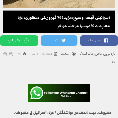
اسرائیلی قبضہ وسیع،مزید764 گھروںکی منظوری،غزہ
معاہدے کا دوسرا مرحلہ موخر
فیس بک
ٹویٹر
واٹس ایپ
تازہ ترین
,
خاص
,
عالم اسلام
ویب ڈیسک
2025-12-11
0 تبصرے
172
مناظر
مقبوضہ بیت المقدس/واشنگٹن /غزہ: اسرائیل نے مقبوضہ