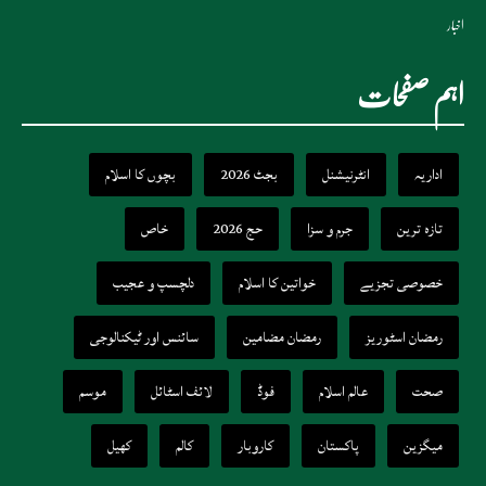
اخبار
اہم صفحات
اداریہ
انٹرنیشنل
بجٹ 2026
بچوں کا اسلام
تازہ ترین
جرم و سزا
حج 2026
خاص
خصوصی تجزیے
خواتین کا اسلام
دلچسپ و عجیب
رمضان اسٹوریز
رمضان مضامین
سائنس اور ٹیکنالوجی
صحت
عالم اسلام
فوڈ
لائف اسٹائل
موسم
میگزین
پاکستان
کاروبار
کالم
کھیل