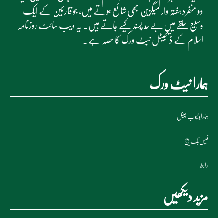
دو منفرد ہفتہ وار میگزین بھی شائع ہوتے ہیں، جو قارئین کے ایک
وسیع حلقے میں بے حد پسند کیے جاتے ہیں۔ یہ ویب سائٹ روزنامہ
اسلام کے ڈیجیٹل نیٹ ورک کا حصہ ہے۔
ہمارا نیٹ ورک
ہمارایوٹیوب چینل
فیس بک پیج
رابطہ
مزید دیکھیں