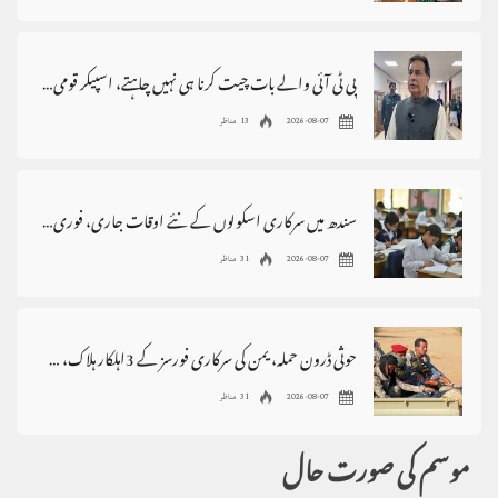
پی ٹی آئی والے بات چیت کرنا ہی نہیں چاہتے، اسپیکر قومی اسمبلی
2026-08-07
13 مناظر
سندھ میں سرکاری اسکولوں کے نئے اوقات جاری، فوری نفاذ کا حکم
2026-08-07
31 مناظر
حوثی ڈرون حملہ، یمن کی سرکاری فورسز کے 3اہلکار ہلاک، 4زخمی
2026-08-07
31 مناظر
موسم کی صورت حال