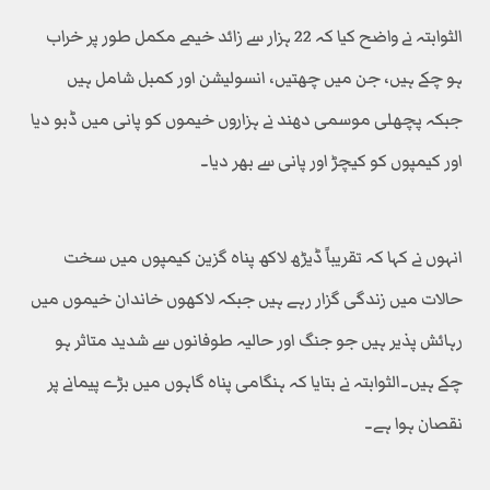
الثوابتہ نے واضح کیا کہ 22 ہزار سے زائد خیمے مکمل طور پر خراب
ہو چکے ہیں، جن میں چھتیں، انسولیشن اور کمبل شامل ہیں
جبکہ پچھلی موسمی دھند نے ہزاروں خیموں کو پانی میں ڈبو دیا
اور کیمپوں کو کیچڑ اور پانی سے بھر دیا۔
انہوں نے کہا کہ تقریباً ڈیڑھ لاکھ پناہ گزین کیمپوں میں سخت
حالات میں زندگی گزار رہے ہیں جبکہ لاکھوں خاندان خیموں میں
رہائش پذیر ہیں جو جنگ اور حالیہ طوفانوں سے شدید متاثر ہو
چکے ہیں۔الثوابتہ نے بتایا کہ ہنگامی پناہ گاہوں میں بڑے پیمانے پر
نقصان ہوا ہے۔