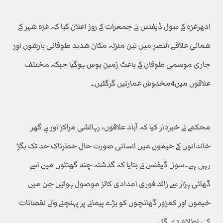
ادھرغزہ کے سول ڈیفنس نے جمعرات کے روز اعلان کیا کہ غزہ شہر کے
شمالی علاقے النصر میں تین منزلہ مکان شدید طوفانی بارشوں اور
جاری موسمی طوفان کے باعث زمین بوس ہوگیا جبکہ مختلف
علاقوں میں4مخدوش عمارتیں گرگئیں۔
محکمے نے خبردار کیا کہ آباد علاقوں، رہائشی مراکز اور بے گھر
خاندانوں کے خیموں میں انسانی صورت حال خطرناک حد تک بگڑ
رہی ہے۔سول ڈیفنس نے بتایا کہ گذشتہ چند گھنٹوں میں اسے
ڈھائی ہزار سے زائد فوری امدادی کالز موصول ہوئیں جن میں
خیموں اور کمزور ڈھانچوں کو بڑے پیمانے پر پہنچنے والے نقصانات
کی اطلاع دی گئی۔