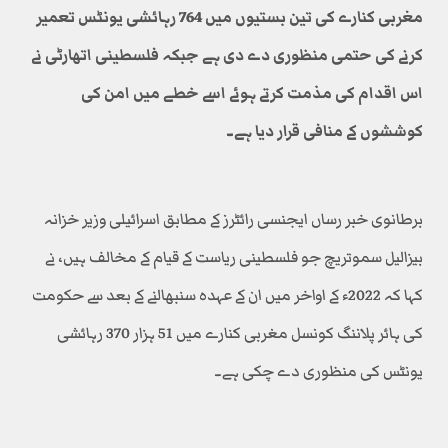
مغربی کنارے کی تین بستیوں میں 764 رہائشی یونٹس تعمیر
کرنے کی حتمی منظوری دے دی ہے جبکہ فلسطینی اتھارٹی نے
اس اقدام کی مذمت کرتے ہوئے اسے خطے میں امن کی
کوششوں کے منافی قرار دیا ہے۔
برطانوی خبر رساں ایجنسی رائٹرز کے مطابق اسرائیلی وزیر خزانہ
بیزالیل سموتریچ جو فلسطینی ریاست کے قیام کے مخالف ہیں، نے
کہا کہ 2022ء کے اواخر میں ان کے عہدہ سنبھالنے کے بعد سے حکومت
کی ہائر پلاننگ کونسل مغربی کنارے میں 51 ہزار 370 رہائشی
یونٹس کی منظوری دے چکی ہے۔