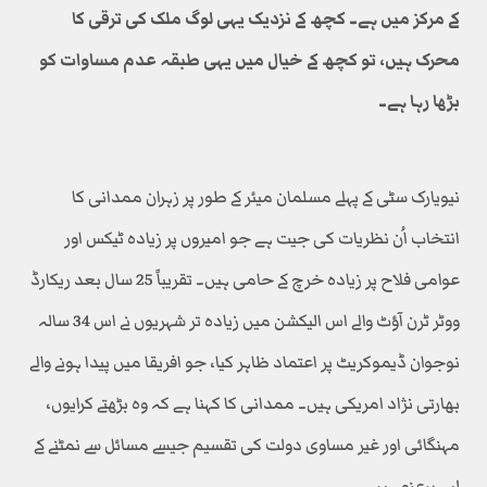
کے مرکز میں ہے۔ کچھ کے نزدیک یہی لوگ ملک کی ترقی کا
محرک ہیں، تو کچھ کے خیال میں یہی طبقہ عدم مساوات کو
بڑھا رہا ہے۔
نیویارک سٹی کے پہلے مسلمان میئر کے طور پر زہران ممدانی کا
انتخاب اُن نظریات کی جیت ہے جو امیروں پر زیادہ ٹیکس اور
عوامی فلاح پر زیادہ خرچ کے حامی ہیں۔ تقریباً 25 سال بعد ریکارڈ
ووٹر ٹرن آؤٹ والے اس الیکشن میں زیادہ تر شہریوں نے اس 34 سالہ
نوجوان ڈیموکریٹ پر اعتماد ظاہر کیا، جو افریقا میں پیدا ہونے والے
بھارتی نژاد امریکی ہیں۔ ممدانی کا کہنا ہے کہ وہ بڑھتے کرایوں،
مہنگائی اور غیر مساوی دولت کی تقسیم جیسے مسائل سے نمٹنے کے
لیے پرعزم ہیں۔