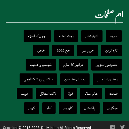
اہم صفحات
اداریہ
انٹرنیشنل
بجٹ 2026
بچوں کا اسلام
تازہ ترین
جرم و سزا
حج 2026
خاص
خصوصی تجزیے
خواتین کا اسلام
دلچسپ و عجیب
رمضان اسٹوریز
رمضان مضامین
سائنس اور ٹیکنالوجی
صحت
عالم اسلام
فوڈ
لائف اسٹائل
موسم
میگزین
پاکستان
کاروبار
کالم
کھیل
Copyright © 2015-2023, Daily Islam All Rights Reserved.