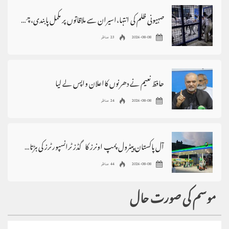
صہیونی ظلم کی انتہا،اسیران سے ملاقاتوں پر مکمل پابندی،چھاپے،گرفتاریاں
2026-08-08
23 مناظر
حافظ نعیم نے دھرنوں کااعلان واپس لے لیا
2026-08-08
24 مناظر
آل پاکستان پیٹرول پمپ اونرز کا گڈز ٹرانسپورٹرز کی ہڑتال کی حمایت کا اعلان
2026-08-08
44 مناظر
موسم کی صورت حال