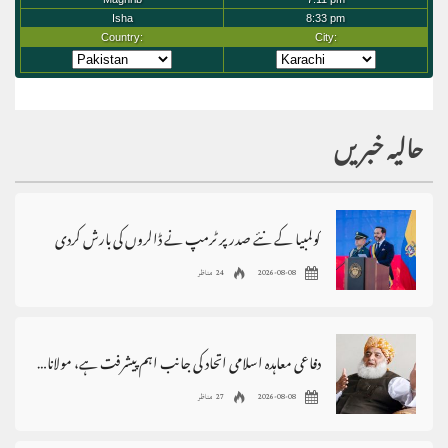
حالیہ خبریں
کولمبیا کے نئے صدر پر ٹرمپ نے ڈالروں کی بارش کردی
2026-08-08
24 مناظر
دفاعی معاہدہ اسلامی اتحاد کی جانب اہم پیشرفت ہے، مولانافضل الرحمٰن
2026-08-08
27 مناظر