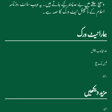
وسیع حلقے میں بے حد پسند کیے جاتے ہیں۔ یہ ویب سائٹ روزنامہ
اسلام کے ڈیجیٹل نیٹ ورک کا حصہ ہے۔
ہمارا نیٹ ورک
ہمارایوٹیوب چینل
فیس بک پیج
رابطہ
مزید دیکھیں
اخبار