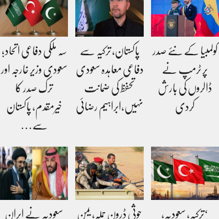
کولمبیا کے نئے صدر
پاکستان، ترکیہ سے
سہ ملکی دفاعی اتحاد؛
پر ٹرمپ نے
دفاعی معاہدہ سعودی
سعودی وزیر خارجہ اور
ڈالروں کی بارش
تحفظ کی ضمانت
ترک صدر کا
کردی
نہیں،ابراہیم رضائی
خیرمقدم، پاکستان
سے…
‘ترکیہ، سعودیہ،
حوثی ڈرون حملہ، یمن
سعودیہ نے ایران