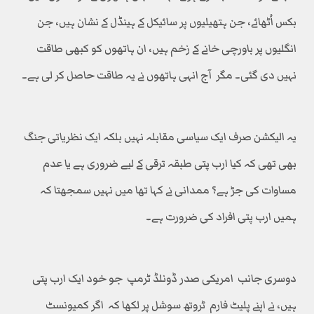
بکس اُٹھائے، جن ہتھیلیوں پر سائیکل کے ہینڈل کے نشان ہیں، جن
انگلیوں پر باورچی خانے کے زخم ہیں، ان ہاتھوں کو کبھی طاقت
نہیں دی گئی۔ مگر آج انہی ہاتھوں نے یہ طاقت حاصل کر لی ہے۔
یہ الیکشن صرف ایک سیاسی مقابلہ نہیں بلکہ ایک نظریاتی جنگ
بھی تھی کہ کیا ارب پتی طبقہ ترقی کے لیے ضروری ہے یا عدم
مساوات کی جڑ ہے؟ ممدانی نے کہا تھا میں نہیں سمجھتا کہ
ہمیں ارب پتی افراد کی ضرورت ہے۔
دوسری جانب امریکی صدر ڈونلڈ ٹرمپ جو خود ایک ارب پتی
ہیں، نے اپنے پلیٹ فارم ٹروتھ سوشل پر لکھا کہ اگر کمیونسٹ