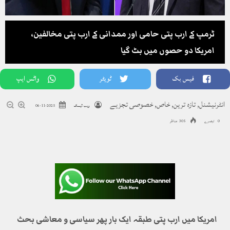
ٹرمپ کے ارب پتی حامی اور ممدانی کے ارب پتی مخالفین،
امریکا دو حصوں میں بٹ گیا
فیس بک
ٹویٹر
واٹس ایپ
انٹرنیشنل
,
تازہ ترین
,
خاص
,
خصوصی تجزیے
ویب ڈیسک
2025-11-06
0 تبصرے
305 مناظر
امریکا میں ارب پتی طبقہ ایک بار پھر سیاسی و معاشی بحث