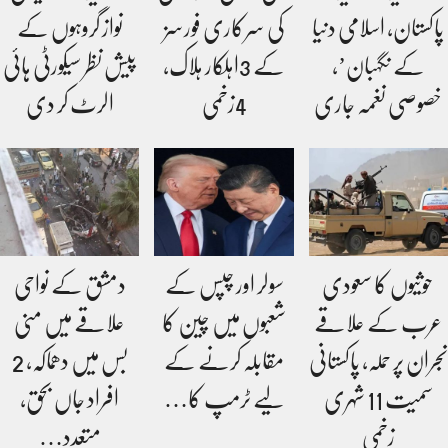
پاکستان، اسلامی دنیا
کی سرکاری فورسز
نواز گروہوں کے
کے نگہبان’،
کے 3اہلکار ہلاک،
پیش نظر سیکورٹی ہائی
خصوصی نغمہ جاری
4زخمی
الرٹ کر دی
حوثیوں کا سعودی
سولر اور چپس کے
دمشق کے نواحی
عرب کے علاقے
شعبوں میں چین کا
علاقے میں منی
نجران پر حملہ، پاکستانی
مقابلہ کرنے کے
بس میں دھماکہ، 2
سمیت 11 شہری
لیے ٹرمپ کا…
افراد جاں بحق،
زخمی
متعدد…