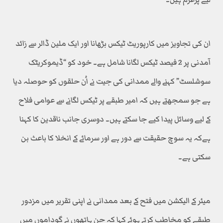
ان کی تجاویز میں کارپوریٹ ٹیکس بڑھانا اور ایک ملین ڈالر سے زائد
آمدنی پر 2 فیصد ٹیکس لگانا شامل ہے۔ خود کو “ڈیموکریٹک
سوشلسٹ” کہنے والے ممدانی کی جیت نے اُن حلقوں کو حوصلہ دیا
ہے جو سمجھتے ہیں کہ امیر طبقے پر ٹیکس لگانے سے عوامی فلاح
کے لیے وسائل پیدا کیے جا سکتے ہیں۔ دوسری جانب ناقدین کا کہنا
ہےکہ یہ سوچ حقیقت سے دور ہے اور سرمائے کے انخلا کا باعث بن
سکتی ہے۔
میئر کے الیکشن میں فتح کے بعد ممدانی نے اپنی تقریر میں مزدور
طبقے کو مخاطب کرتے ہوئے کہا کہ جن ہاتھوں نے گوداموں میں