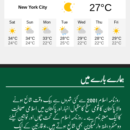
27°C
New York City
Sat
Sun
Mon
Tue
Wed
Thu
Fri
34°C
34°C
33°C
28°C
29°C
28°C
29°C
24°C
24°C
22°C
25°C
22°C
22°C
22°C
ہمارے بارے میں
روزنامہ اسلام 2001 سے کئی شہروں سے بیک وقت شائع ہونے
والا پاکستان کا قومی سطح کا مقبول اخبار اور پاکستان میں اسلامی صحافت
کا ایک معتبر نام ہے۔ روزنامہ اسلام کے تحت بچوں اور خواتین کیلئے
دو منفرد ہفتہ وار میگزین بھی شائع ہوتے ہیں، جو قارئین کے ایک