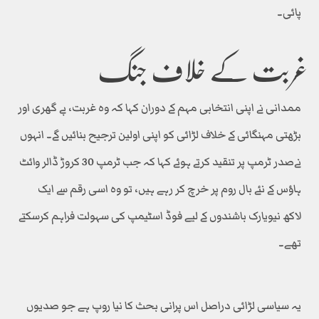
پائی۔
غربت کے خلاف جنگ
ممدانی نے اپنی انتخابی مہم کے دوران کہا کہ وہ غربت، بے گھری اور
بڑھتی مہنگائی کے خلاف لڑائی کو اپنی اولین ترجیح بنائیں گے۔ انہوں
نےصدر ٹرمپ پر تنقید کرتے ہوئے کہا کہ جب ٹرمپ 30 کروڑ ڈالر وائٹ
ہاؤس کے نئے بال روم پر خرچ کر رہے ہیں، تو وہ اسی رقم سے ایک
لاکھ نیویارک باشندوں کے لیے فوڈ اسٹیمپ کی سہولت فراہم کرسکتے
تھے۔
یہ سیاسی لڑائی دراصل اس پرانی بحث کا نیا روپ ہے جو صدیوں