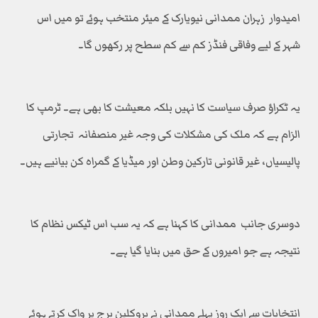
امیدوار زہران ممدانی نیویارک کے میئر منتخب ہوئے تو میں اس
شہر کے لیے وفاقی فنڈز کم سے کم سطح پر رکھوں گا۔
یہ ٹکراؤ صرف سیاست کا نہیں بلکہ معیشت کا بھی ہے۔ ٹرمپ کا
الزام ہے کہ ملک کی مشکلات کی وجہ غیر منصفانہ تجارتی
پالیسیاں، غیر قانونی تارکین وطن اور میڈیا کے گمراہ کن بیانیے ہیں۔
دوسری جانب ممدانی کا کہنا ہے کہ یہ سب اس ٹیکس نظام کا
نتیجہ ہے جو امیروں کے حق میں بنایا گیا ہے۔
انتخابات سے ایک روز پہلے ممدانی نے بروکلین برج پر واک کرتے ہوئے