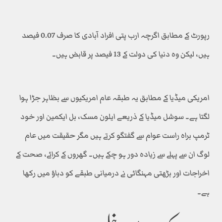
رپورٹ کے مطابق اگرچہ ارب پتی افراد آبادی کا صرف 0.07 فیصد
ہیں، لیکن وہ دنیا کی دولت کے 13 فیصد پر قابض ہیں۔
امریکی میڈیا کے مطابق یہ طبقہ عام امریکیوں سے بظاہر جڑا ہوا
لگتا ہے۔ سوشل میڈیا کے ذریعے ایلون مسک، بل ایکمین اور خود
ٹرمپ براہ راست عوام سے گفتگو کرتے ہیں مگر حقیقت میں عام
لوگ ان سے پہلے سے زیادہ دور ہو چکے ہیں۔ گھروں کے کرائے، صحت کے
اخراجات اور بڑھتی مہنگائی نے درمیانی طبقے کو دباؤ میں رکھا
ہے۔