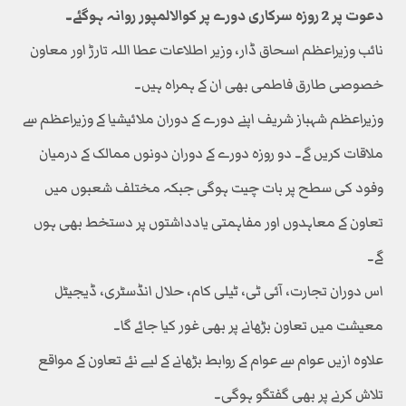
دعوت پر 2 روزہ سرکاری دورے پر کوالالمپور روانہ ہوگئے۔
نائب وزیراعظم اسحاق ڈار، وزیر اطلاعات عطا اللہ تارڑ اور معاون
خصوصی طارق فاطمی بھی ان کے ہمراہ ہیں۔
وزیراعظم شہباز شریف اپنے دورے کے دوران ملائیشیا کے وزیراعظم سے
ملاقات کریں گے۔ دو روزہ دورے کے دوران دونوں ممالک کے درمیان
وفود کی سطح پر بات چیت ہوگی جبکہ مختلف شعبوں میں
تعاون کے معاہدوں اور مفاہمتی یادداشتوں پر دستخط بھی ہوں
گے۔
اس دوران تجارت، آئی ٹی، ٹیلی کام، حلال انڈسٹری، ڈیجیٹل
معیشت میں تعاون بڑھانے پر بھی غور کیا جائے گا۔
علاوہ ازیں عوام سے عوام کے روابط بڑھانے کے لیے نئے تعاون کے مواقع
تلاش کرنے پر بھی گفتگو ہوگی۔