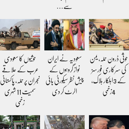
سے…
حوثی ڈرون حملہ، یمن
سعودیہ نے ایران
حوثیوں کا سعودی
کی سرکاری فورسز
نواز گروہوں کے
عرب کے علاقے
کے 3اہلکار ہلاک،
پیش نظر سیکورٹی ہائی
نجران پر حملہ، پاکستانی
4زخمی
الرٹ کر دی
سمیت 11 شہری
زخمی