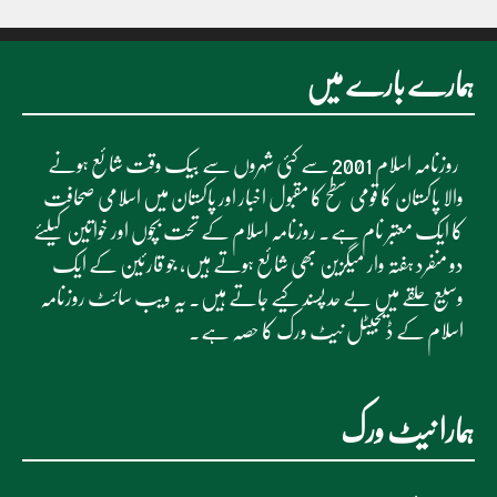
ہمارے بارے میں
روزنامہ اسلام 2001 سے کئی شہروں سے بیک وقت شائع ہونے
والا پاکستان کا قومی سطح کا مقبول اخبار اور پاکستان میں اسلامی صحافت
کا ایک معتبر نام ہے۔ روزنامہ اسلام کے تحت بچوں اور خواتین کیلئے
دو منفرد ہفتہ وار میگزین بھی شائع ہوتے ہیں، جو قارئین کے ایک
وسیع حلقے میں بے حد پسند کیے جاتے ہیں۔ یہ ویب سائٹ روزنامہ
اسلام کے ڈیجیٹل نیٹ ورک کا حصہ ہے۔
ہمارا نیٹ ورک