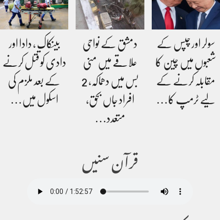
سولر اور چپس کے
دمشق کے نواحی
بینکاک ، دادا اور
شعبوں میں چین کا
علاقے میں منی
دادی کو قتل کرنے
مقابلہ کرنے کے
بس میں دھماکہ، 2
کے بعد ملزم کی
لیے ٹرمپ کا…
افراد جاں بحق،
اسکول میں…
متعدد…
قرآن سنیں