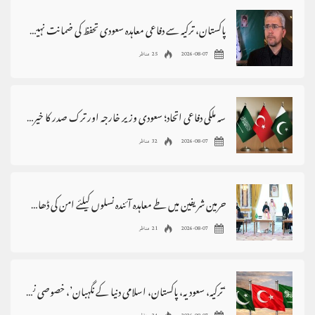
پاکستان، ترکیہ سے دفاعی معاہدہ سعودی تحفظ کی ضمانت نہیں،ابراہیم رضائی
2026-08-07
25 مناظر
سہ ملکی دفاعی اتحاد؛ سعودی وزیر خارجہ اور ترک صدر کا خیرمقدم، پاکستان سے اظہارِ تشکر
2026-08-07
32 مناظر
حرمین شریفین میں طے معاہدہ آئندہ نسلوں کیلئے امن کی ڈھال بنے، وزیراعظم
2026-08-07
21 مناظر
‘ترکیہ، سعودیہ، پاکستان، اسلامی دنیا کے نگہبان’، خصوصی نغمہ جاری