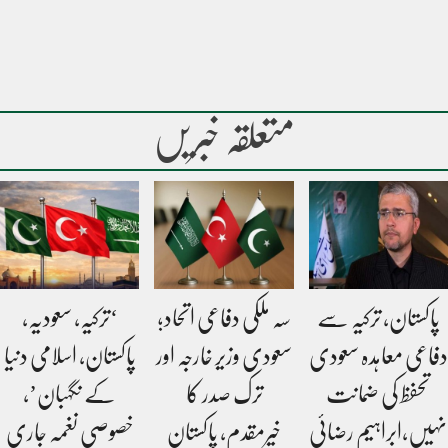
متعلقہ خبریں
پاکستان، ترکیہ سے
سہ ملکی دفاعی اتحاد؛
‘ترکیہ، سعودیہ،
دفاعی معاہدہ سعودی
سعودی وزیر خارجہ اور
پاکستان، اسلامی دنیا
تحفظ کی ضمانت
ترک صدر کا
کے نگہبان’،
نہیں،ابراہیم رضائی
خیرمقدم، پاکستان
خصوصی نغمہ جاری