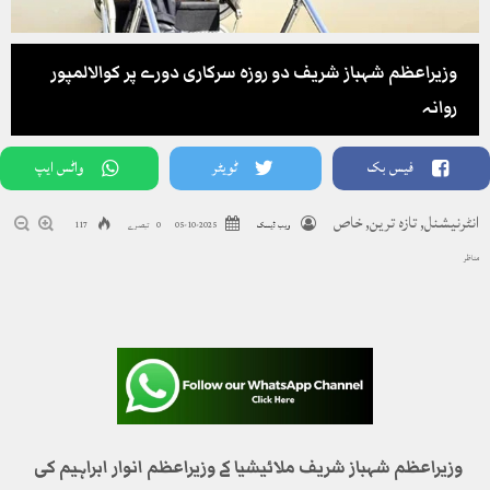
وزیراعظم شہباز شریف دو روزہ سرکاری دورے پر کوالالمپور
روانہ
فیس بک
ٹویٹر
واٹس ایپ
انٹرنیشنل
,
تازہ ترین
,
خاص
ویب ڈیسک
2025-10-05
0 تبصرے
117
مناظر
وزیراعظم شہباز شریف ملائیشیا کے وزیراعظم انوار ابراہیم کی