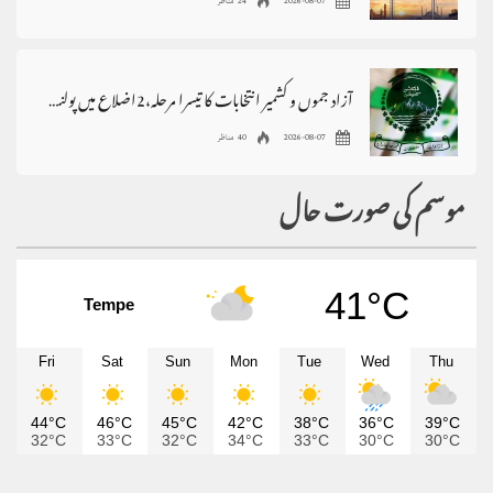
2026-08-07
24 مناظر
آزاد جموں و کشمیر انتخابات کا تیسرا مرحلہ،2اضلاع میں پولنگ ملتوی
2026-08-07
40 مناظر
موسم کی صورت حال
41°C
Tempe
Fri
Sat
Sun
Mon
Tue
Wed
Thu
44°C
46°C
45°C
42°C
38°C
36°C
39°C
32°C
33°C
32°C
34°C
33°C
30°C
30°C