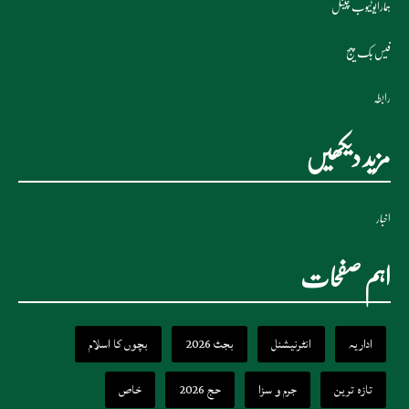
ہمارایوٹیوب چینل
فیس بک پیج
رابطہ
مزید دیکھیں
اخبار
اہم صفحات
اداریہ
انٹرنیشنل
بجٹ 2026
بچوں کا اسلام
تازہ ترین
جرم و سزا
حج 2026
خاص