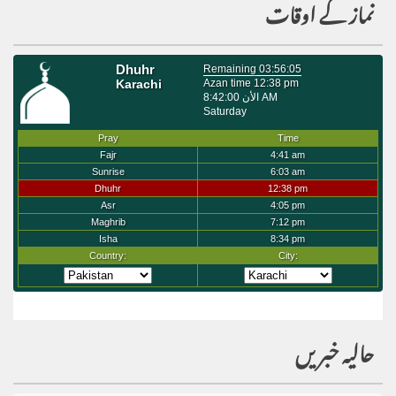
نماز کے اوقات
حالیہ خبریں