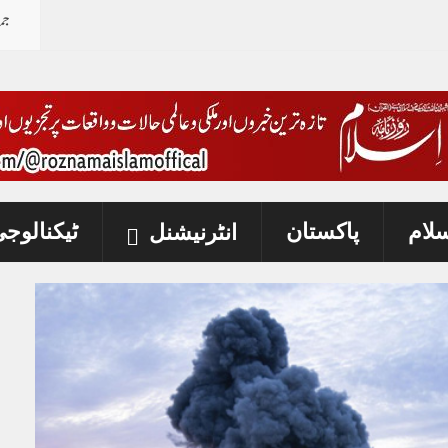
جم
 کی خبروں کی تردید
سلام
پاکستان
ٹیکنالوج
انٹرنیشنل