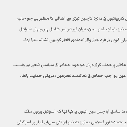
ارروائیوں کے دائرہ کارمیں تیزی سے اضافے کا مظہر ہے جو حالیہ
 فلسطین، لبنان، شام، یمن، ایران اور تیونس شامل ہیںجہاں اسرائیل
ڈرون نے غزہ جانے والے امدادی قافلے کوبھی نشانہ بنایا تھا۔
ی علاقے پرحملہ کرکے وہاں موجود حماس کے سیاسی شعبے سے وابستہ
وقت میں ہوا جب حماس کے نمائندے قطرمیں امریکی حمایت یافتہ
 بعد سامنے آیا جس میں انہوں نے کہا تھا کہ اسرائیل بیرون ملک
 متحدہ اور اسلامی تعاون تنظیم (او آئی سی)نے قطر پر اسرائیلی