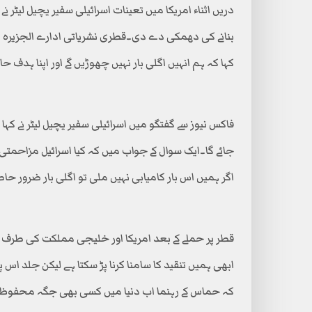
دریں اثناء امریکا میں تعینات اسرائیلی سفیر یچیل لی
بنانے کی دھمکی دے دی۔قطری نشریاتی ادارے الجزیرہ کی ر
کہا کہ ہم انہیں اگلی بار نہیں چھوڑیں گے اور اپنا ہدف حا
فاکس نیوز سے گفتگو میں اسرائیلی سفیر یچیل لیٹر نے کہ
جائے گا۔ایک سوال کے جواب میں کہ کیا اسرائیل مزاحمتی تن
اگر ہمیں اس بار کامیابی نہیں ملی تو اگلی بار ضرور حاص
قطر پر حملے کے بعد امریکا اور خلیجی مملکت کی طرف سے 
ابھی ہمیں تنقید کا سامنا کرنا پڑ سکتا ہے لیکن جلد اس پر
کہ حماس کے رہنما اب دنیا میں کسی بھی جگہ محفوظ ن