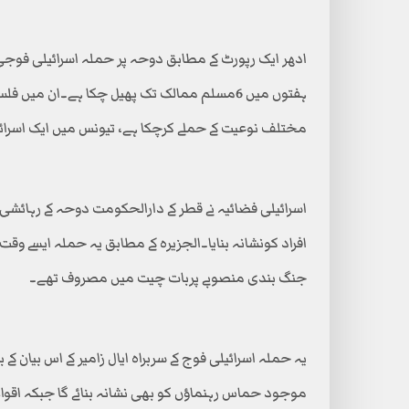
ادھر ایک رپورٹ کے مطابق دوحہ پر حملہ اسرائیلی فوجی ک
ہفتوں میں 6مسلم ممالک تک پھیل چکا ہے۔ان میں
مختلف نوعیت کے حملے کرچکا ہے، تیونس میں ایک اسرائیلی 
اسرائیلی فضائیہ نے قطر کے دارالحکومت دوحہ کے رہائش
افراد کونشانہ بنایا۔الجزیرہ کے مطابق یہ حملہ ایسے 
جنگ بندی منصوبے پربات چیت میں مصروف تھے۔
یہ حملہ اسرائیلی فوج کے سربراہ ایال زامیر کے اس بیان کے
موجود حماس رہنماؤں کو بھی نشانہ بنائے گا جبکہ اقوام