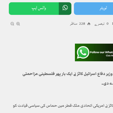
ٹویٹر
واٹس ایپ
0 تبصرے
228 مناظر
زیر دفاع اسرائیل کاٹز نے ایک بار پھر فلسطینی مزاحمتی
دے دی۔
یل کاٹز نے امریکی اتحادی ملک قطر میں حماس کی سیاسی قیادت کو