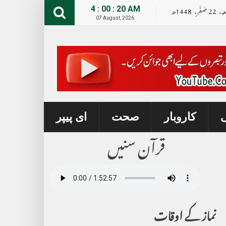
عہ،
22
صــَــفــَــر،
1448ھ
4 : 00 : 21 AM
07 August, 2026
ی
کاروبار
صحت
ای پیپر
قرآن سنیں
نماز کے اوقات