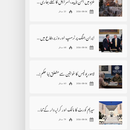
غزہ میں امن ناپید،اسرائیل کا حملے جاری رکھنے کا اعلان
2026-08-06
23 مناظر
ایران جنگ پر ٹرمپ اور وزیر دفاع میں اختلافات کی خبروں کی تردید
2026-08-06
68 مناظر
لاہور پولیس کا خواتین سے متعلق نیا حکم نامہ، بڑی پابندی عائد
2026-08-06
60 مناظر
سپریم کورٹ کا مالک اور کرایہ دار کے تنازع سے متعلق بڑا فیصلہ
2026-08-06
79 مناظر