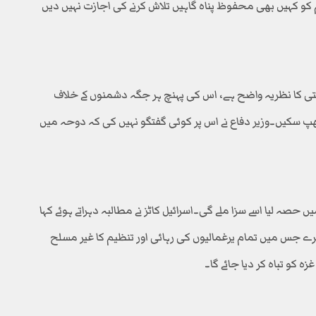
ظیم کو کہیں بھی محفوظ پناہ گاہیں تلاش کرنے کی اجازت نہیں دیں
 سلامتی کا نظریہ واضح ہے، اس کی پہنچ ہر جگہ دشمنوں کے خلاف
چھپ سکیں۔وزیر دفاع نے اس پر کوئی گفتگو نہیں کی کہ دوحہ میں
نے بھی 7 اکتوبر 2023ء کے قتل عام میں حصہ لیا اسے سزا ملے گی۔اسرائیل کاٹز نے مطالبہ دہراتے ہوئے کہا
رے جس میں تمام یرغمالیوں کی رہائی اور تنظیم کا غیر مسلح
زہ کو تباہ کر دیا جائے گا۔