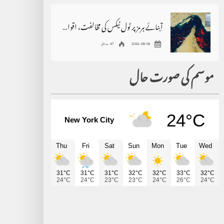
آبنائے ہرمز پر ٹول ٹیکس کی مخالفت، اقوام متحدہ سے فوری مداخلت کا مطالبہ
2026-08-06
47 مناظر
موسم کی صورت حال
24°C
New York City
Thu
Fri
Sat
Sun
Mon
Tue
Wed
31°C
31°C
31°C
32°C
32°C
33°C
32°C
24°C
24°C
23°C
23°C
24°C
26°C
24°C