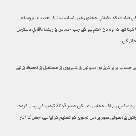
ی قیادت کو فضائی حملوں میں نشانہ بنانے کے بعد دیا۔یروشلم
ہنا تھا کہ وہ دن ختم ہو گئے جب حماس کے رہنما ناقابلِ دسترس
ائے گی۔
ے حساب برابر کرنے اور اسرائیل کے شہریوں کے مستقبل کے تحفظ کے لیے
تم ہو سکتی ہے اگر حماس امریکی صدر ڈونلڈ ٹرمپ کی پیش کردہ
ئیل نے اصولی طور پر اس تجویز کو تسلیم کر لیا ہے، جس کا آغاز