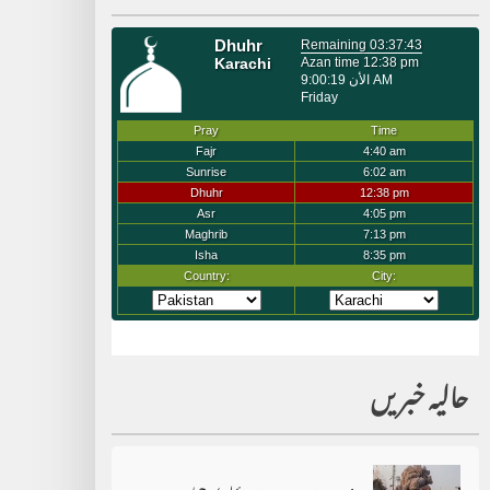
حالیہ خبریں