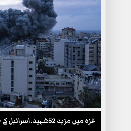
غزہ میں مزید 52شہید،اسرائیل کے چند ہفتوں میں 6مسلم ممالک پر حملے