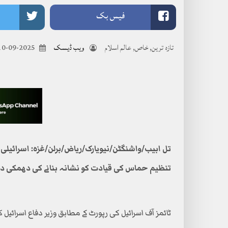
فیس بک
تازہ ترین
,
خاص
,
عالم اسلام
ویب ڈیسک
2025-09-10
تل ابیب/واشنگٹن/نیویارک/ریاض/برلن/غزہ: اسرائیلی و
تنظیم حماس کی قیادت کو نشانہ بنانے کی دھمکی 
ٹائمز آف اسرائیل کی رپورٹ کے مطابق وزیر دفاع اسرائ