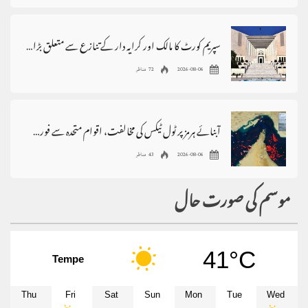
سپریم کورٹ کا مالک اور کرایہ دار کے تنازع سے متعلق بڑا فیصلہ
2026-08-06
72 مناظر
آبنائے ہرمز پر ٹول ٹیکس کی مخالفت، اقوام متحدہ سے فوری مداخلت کا مطالبہ
2026-08-06
43 مناظر
موسم کی صورت حال
41°C
Tempe
Thu
Fri
Sat
Sun
Mon
Tue
Wed