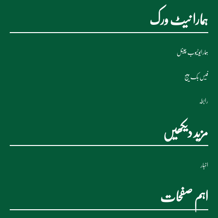
ہمارا نیٹ ورک
ہمارایوٹیوب چینل
فیس بک پیج
رابطہ
مزید دیکھیں
اخبار
اہم صفحات