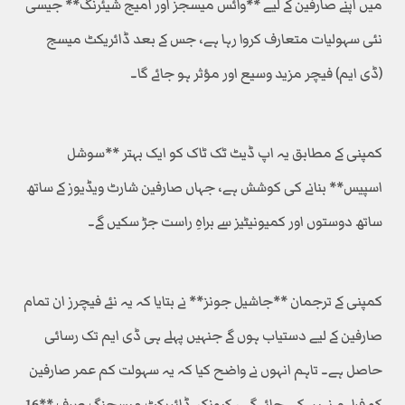
میں اپنے صارفین کے لیے **وائس میسجز اور امیج شیئرنگ** جیسی
نئی سہولیات متعارف کروا رہا ہے، جس کے بعد ڈائریکٹ میسج
(ڈی ایم) فیچر مزید وسیع اور مؤثر ہو جائے گا۔
کمپنی کے مطابق یہ اپ ڈیٹ ٹک ٹاک کو ایک بہتر **سوشل
اسپیس** بنانے کی کوشش ہے، جہاں صارفین شارٹ ویڈیوز کے ساتھ
ساتھ دوستوں اور کمیونیٹیز سے براہِ راست جڑ سکیں گے۔
کمپنی کے ترجمان **جاشیل جونز** نے بتایا کہ یہ نئے فیچرز ان تمام
صارفین کے لیے دستیاب ہوں گے جنہیں پہلے ہی ڈی ایم تک رسائی
حاصل ہے۔ تاہم انہوں نے واضح کیا کہ یہ سہولت کم عمر صارفین
کو فراہم نہیں کی جائے گی، کیونکہ ڈائریکٹ میسجنگ صرف **16