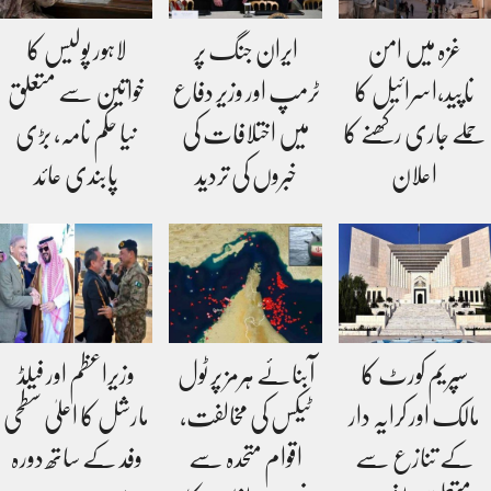
غزہ میں امن
ایران جنگ پر
لاہور پولیس کا
ناپید،اسرائیل کا
ٹرمپ اور وزیر دفاع
خواتین سے متعلق
حملے جاری رکھنے کا
میں اختلافات کی
نیا حکم نامہ، بڑی
اعلان
خبروں کی تردید
پابندی عائد
سپریم کورٹ کا
آبنائے ہرمز پر ٹول
وزیراعظم اور فیلڈ
مالک اور کرایہ دار
ٹیکس کی مخالفت،
مارشل کا اعلیٰ سطحی
کے تنازع سے
اقوام متحدہ سے
وفد کے ساتھ دورہ