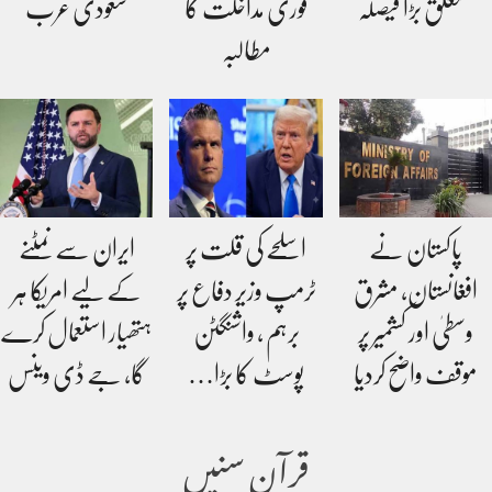
متعلق بڑا فیصلہ
فوری مداخلت کا
سعودی عرب
مطالبہ
پاکستان نے
اسلحے کی قلت پر
ایران سے نمٹنے
افغانستان، مشرق
ٹرمپ وزیر دفاع پر
کے لیے امریکا ہر
وسطیٰ اور کشمیر پر
برہم ، واشنگٹن
ہتھیار استعمال کرے
موقف واضح کردیا
پوسٹ کا بڑا…
گا، جے ڈی وینس
قرآن سنیں