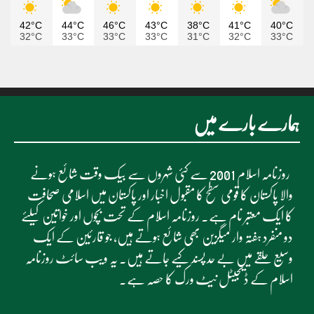
42°C
44°C
46°C
43°C
38°C
41°C
40°C
32°C
33°C
33°C
33°C
31°C
32°C
33°C
ہمارے بارے میں
روزنامہ اسلام 2001 سے کئی شہروں سے بیک وقت شائع ہونے
والا پاکستان کا قومی سطح کا مقبول اخبار اور پاکستان میں اسلامی صحافت
کا ایک معتبر نام ہے۔ روزنامہ اسلام کے تحت بچوں اور خواتین کیلئے
دو منفرد ہفتہ وار میگزین بھی شائع ہوتے ہیں، جو قارئین کے ایک
وسیع حلقے میں بے حد پسند کیے جاتے ہیں۔ یہ ویب سائٹ روزنامہ
اسلام کے ڈیجیٹل نیٹ ورک کا حصہ ہے۔