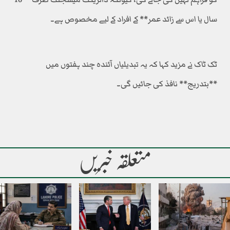
سال یا اس سے زائد عمر** کے افراد کے لیے مخصوص ہے۔
ٹک ٹاک نے مزید کہا کہ یہ تبدیلیاں آئندہ چند ہفتوں میں
**بتدریج** نافذ کی جائیں گی۔
متعلقہ خبریں