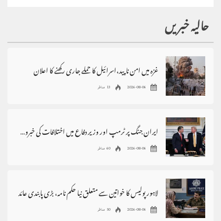
حالیہ خبریں
غزہ میں امن ناپید،اسرائیل کا حملے جاری رکھنے کا اعلان
2026-08-06
13 مناظر
ایران جنگ پر ٹرمپ اور وزیر دفاع میں اختلافات کی خبروں کی تردید
2026-08-06
60 مناظر
لاہور پولیس کا خواتین سے متعلق نیا حکم نامہ، بڑی پابندی عائد
2026-08-06
50 مناظر