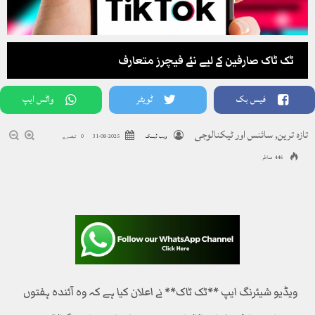
ٹک ٹاک صارفین کے لیے نئے فیچرز متعارف
فیس بک
ٹویٹر
واٹس ایپ
تازہ ترین
,
سائنس اور ٹیکنالوجی
ویب ڈیسک
2025-08-31
0 تبصرے
446 مناظر
ویڈیو شیئرنگ ایپ **ٹک ٹاک** نے اعلان کیا ہے کہ وہ آئندہ ہفتوں