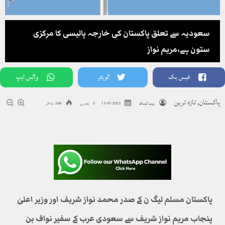
سعودیہ سے تعلق پاکستان کی خارجہ پالیسی کا مرکزی
ستون ہے،مریم نواز
فیس بک
ٹویٹر
واٹس ایپ
پاکستان
,
تازہ ترین
ویب ڈیسک
2025-07-31
0 تبصرے
248 مناظر
پاکستان مسلم لیگ ن کے صدر محمد نواز شریف اور وزیر اعلیٰ
پنجاب مریم نواز شریف سے سعودی عرب کے سفیر نواف بن