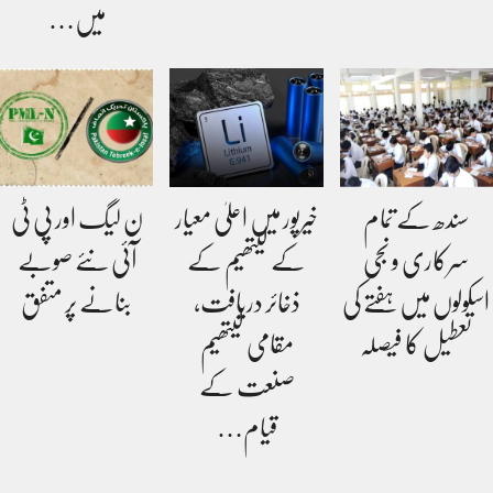
میں…
سندھ کے تمام
خیرپور میں اعلیٰ معیار
ن لیگ اور پی ٹی
سرکاری و نجی
کے لیتھیم کے
آئی نئے صوبے
اسکولوں میں ہفتے کی
ذخائر دریافت،
بنانے پر متفق
تعطیل کا فیصلہ
مقامی لیتھیم
صنعت کے
قیام…