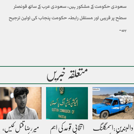
سعودی حکومت کے مشکور ہیں، سعودی عرب کے ساتھ قونصلر
سطح پر قریبی اور مستقل رابطہ حکومت پنجاب کی اولین ترجیح
ہے۔
متعلقہ خبریں
دالبندین:اسمگلنگ
انتخابی قوعد کی اہم
میر رضا قتل کیس،