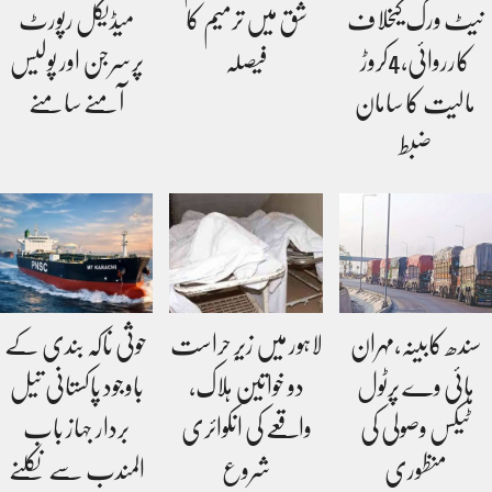
نیٹ ورک کیخلاف
شق میں ترمیم کا
میڈیکل رپورٹ
کارروائی،4کروڑ
فیصلہ
پرسرجن اور پولیس
مالیت کا سامان
آمنے سامنے
ضبط
سندھ کابینہ،مہران
لاہور میں زیرِ حراست
حوثی ناکہ بندی کے
ہائی وے پرٹول
دو خواتین ہلاک،
باوجود پاکستانی تیل
ٹیکس وصولی کی
واقعے کی انکوائری
بردار جہاز باب
منظوری
شروع
المندب سے نکلنے