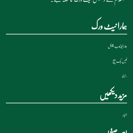
ہمارا نیٹ ورک
ہمارایوٹیوب چینل
فیس بک پیج
رابطہ
مزید دیکھیں
اخبار