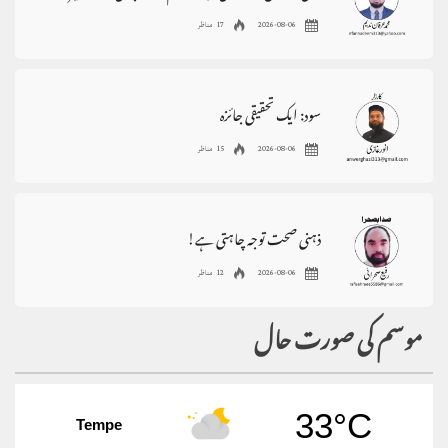
2026-08-06
17 مناظر
سود: ایک تحقیقی جائزہ
2026-08-06
15 مناظر
ذہنی صحت توجہ چاہتی ہے!
2026-08-06
12 مناظر
موسم کی صورت حال
33°C
Tempe