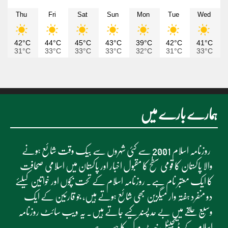
Thu
Fri
Sat
Sun
Mon
Tue
Wed
42°C
44°C
45°C
43°C
39°C
42°C
41°C
31°C
33°C
33°C
33°C
32°C
31°C
33°C
ہمارے بارے میں
روزنامہ اسلام 2001 سے کئی شہروں سے بیک وقت شائع ہونے
والا پاکستان کا قومی سطح کا مقبول اخبار اور پاکستان میں اسلامی صحافت
کا ایک معتبر نام ہے۔ روزنامہ اسلام کے تحت بچوں اور خواتین کیلئے
دو منفرد ہفتہ وار میگزین بھی شائع ہوتے ہیں، جو قارئین کے ایک
وسیع حلقے میں بے حد پسند کیے جاتے ہیں۔ یہ ویب سائٹ روزنامہ
اسلام کے ڈیجیٹل نیٹ ورک کا حصہ ہے۔