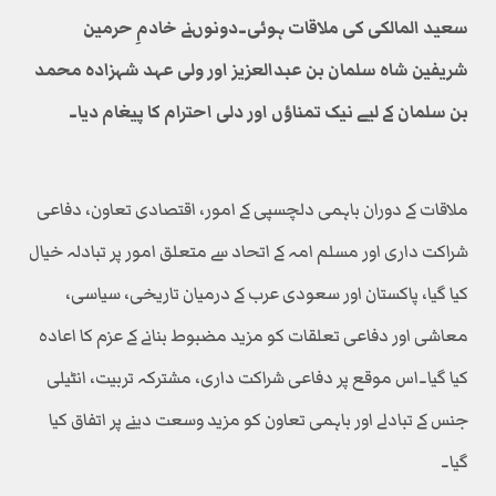
سعید المالکی کی ملاقات ہوئی۔دونوںنے خادمِ حرمین
شریفین شاہ سلمان بن عبدالعزیز اور ولی عہد شہزادہ محمد
بن سلمان کے لیے نیک تمناؤں اور دلی احترام کا پیغام دیا۔
ملاقات کے دوران باہمی دلچسپی کے امور، اقتصادی تعاون، دفاعی
شراکت داری اور مسلم امہ کے اتحاد سے متعلق امور پر تبادلہ خیال
کیا گیا، پاکستان اور سعودی عرب کے درمیان تاریخی، سیاسی،
معاشی اور دفاعی تعلقات کو مزید مضبوط بنانے کے عزم کا اعادہ
کیا گیا۔اس موقع پر دفاعی شراکت داری، مشترکہ تربیت، انٹیلی
جنس کے تبادلے اور باہمی تعاون کو مزید وسعت دینے پر اتفاق کیا
گیا۔