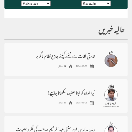
حالیہ خبریں
قدرتی آفات سے نمٹنے کیلئے جامع نظام ناگزیر
2026-08-06
14 مناظر
کیا اولاد کو اپنا عقیدہ سکھانا چاہیے؟
2026-08-06
15 مناظر
دینی مدارس اور مفتی عبدالرحیم صاحب کی فکر و بصیرت