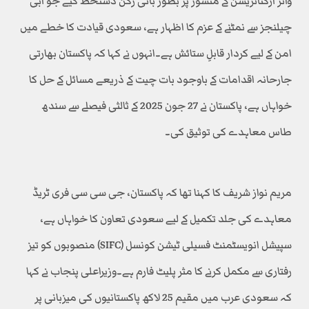
واٹر آرگنائزیشن کے منشور پر بطور بانی رکن دستخط کیے جو آبی
چیلنجز سے نمٹنے کے عزم کا اظہار ہے، سعودی قیادت کا خطے میں
امن کے لیے کردار قابلِ ستائش ہے۔انہوں نے کہا کہ پاکستان بھارتی
جارحانہ اقدامات کے باوجود بات چیت کے ذریعے مسائل کے حل کا
خواہاں ہے، پاکستان نے 27 جون 2025 کے ثالثی فیصلے سے سندھ
طاس معاہدے کی توثیق کی۔
مریم نواز شریف کا کہنا تھا کہ پاکستان، جی سی سی فری ٹریڈ
معاہدے کی جلد تکمیل کے لیے سعودی تعاون کا خواہاں ہے،
سپیشل انویسٹمنٹ فسیلی ٹیشن کونسل (SIFC) منصوبوں کو تیز
رفتاری سے مکمل کرنے کا مثر پلیٹ فارم ہے۔وزیراعلی پنجاب نے کہا
کہ سعودی عرب میں مقیم 25 لاکھ پاکستانیوں کی میزبانی پر