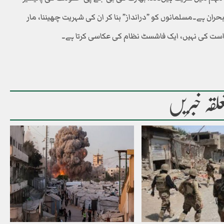
بحران ہے۔مسلمانوں کو ”درانداز” بنا کر ان کی شہریت چھیننا، مار
 ریاست کی نہیں، ایک فاشسٹ نظام کی عکاسی کرتا ہے۔
لقہ خبریں