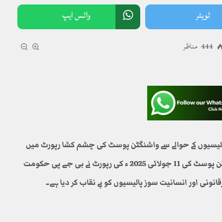
ٹویٹر
واٹس ایپ
444 مناظر
یسیوں کے حوالے سے واشنگٹن پوسٹ کی چشم کشا رپورٹ میں
ہولناک انکشافات سامنے آگئے۔رپورٹ کے مطابق واشنگٹن پوسٹ کی 11 جولائی 2025 ء کی رپورٹ نے بی جے پی حکومت
نونی اور انسانیت سوز پالیسیوں کو بے نقاب کر دیا ہے۔