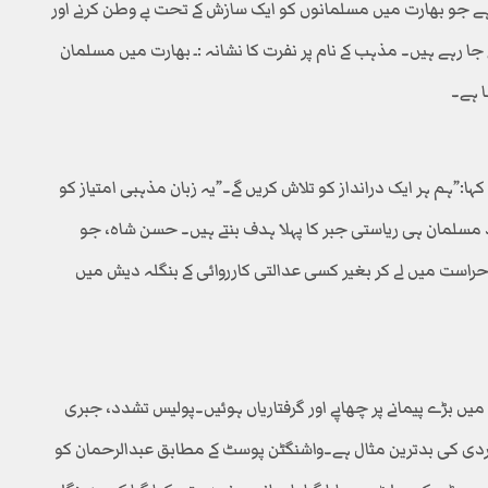
ہے جو بھارت میں مسلمانوں کو ایک سازش کے تحت بے وطن کرنے اور
 جا رہے ہیں۔ مذہب کے نام پر نفرت کا نشانہ :ـ بھارت میں مسلمان
ا ہے۔
:”ہم ہر ایک درانداز کو تلاش کریں گے۔”یہ زبان مذہبی امتیاز کو
مسلمان ہی ریاستی جبر کا پہلا ہدف بنتے ہیں۔ حسن شاہ، جو
حراست میں لے کر بغیر کسی عدالتی کارروائی کے بنگلہ دیش میں
ں بڑے پیمانے پر چھاپے اور گرفتاریاں ہوئیں۔پولیس تشدد، جبری
دی کی بدترین مثال ہے۔واشنگٹن پوسٹ کے مطابق عبدالرحمان کو