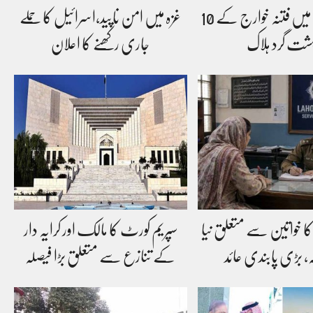
خیبر پختون خوا میں فتنہ خوارج کے 10
غزہ میں امن ناپید،اسرائیل کا حملے
شت گرد ہلاک
جاری رکھنے کا اعلان
کا خواتین سے متعلق نیا
سپریم کورٹ کا مالک اور کرایہ دار
ہ، بڑی پابندی عائد
کے تنازع سے متعلق بڑا فیصلہ