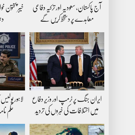
آج پاکستان، سعودیہ اور ترکیہ دفاعی
معاہدے پر دستخط کریں گے
دہ
ایران جنگ پر ٹرمپ اور وزیر دفاع
لاہور پولیس 
میں اختلافات کی خبروں کی تردید
حکم نام