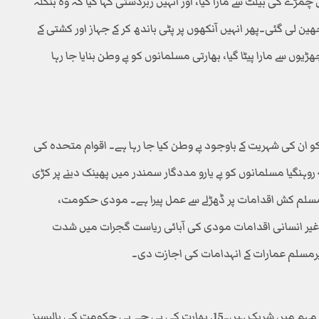
بغیر وارنٹ کے اٹھایا،15 دن تک انہیں چمڑے کی بیلٹ سے مارا گیا، اور انہیں زبردستی کہا گیا کہ وہ بنگلہ
 لی گئی۔پھر انہیں آنکھوں پر پٹی باندھ کر کے جہاز اور کشتی کے
وں سے مارا پیٹا گیا، بھارتی مسلمانوں کو بے وطن بنایا جا رہا
ان کی شہریت کے باوجود بے وطن کیا جا رہا ہے۔ اقوام متحدہ کی
انسانی حقوق کی تنظیم نے بھارتی نیوی کی جانب سے 40 روہنگیا مسلمانوں کو بے یارو مددگار سمندر میں پھینک دینے پر کڑی
 مسلم کش اقدامات پر ڈھڑلے سے عمل پیرا ہے۔ مودی حکومت،
مام غیر انسانی اقدامات مودی کی آبائی ریاست گجرات میں شدت
 پرمسلم عمارات کے انہدامات کی اجازت دی۔
پولیس، عدالتیں، بی جے پی وزرا، میڈیا ۔ سب اس منظم مہم میں شریک ہیں۔15. بھارت کی بی جے پی حکومت کی پالیسیز