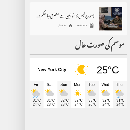
لاہور پولیس کا خواتین سے متعلق نیا حکم نامہ، بڑی پابندی عائد
2026-08-06
62 مناظر
موسم کی صورت حال
25°C
New York City
Fri
Sat
Sun
Mon
Tue
Wed
Thu
31°C
31°C
32°C
32°C
33°C
32°C
31°C
24°C
23°C
23°C
24°C
26°C
24°C
24°C