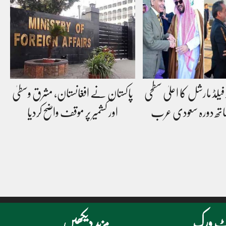
فیلڈ مارشل کا اعلیٰ سطحی
پاکستان نے افغانستان، مشرق وسطیٰ
تھ دورہ سعودی عرب
اور کشمیر پر موقف واضح کردیا
نیٹ ورک
مزید دیکھیں