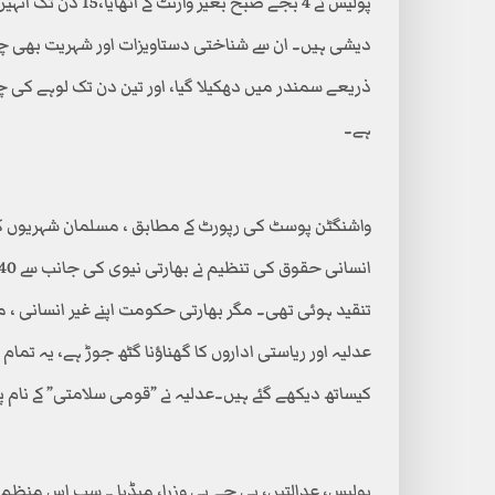
پولیس نے 4 بجے صبح 
دیشی ہیں۔ ان سے شناختی دستاویزات اور شہریت بھی چھین
ذریعے سمندر میں دھکیلا گیا، اور تین دن تک لوہے کی چھڑی
ہے۔
واشنگٹن پوسٹ کی رپورٹ کے مطابق ، مسلمان شہریوں کو 
تنقید ہوئی تھی۔ مگر بھارتی حکومت اپنے غیر انسانی ،
عدلیہ اور ریاستی اداروں کا گھناؤنا گٹھ جوڑ ہے، یہ ت
کیساتھ دیکھے گئے ہیں۔عدلیہ نے ”قومی سلامتی” کے نام