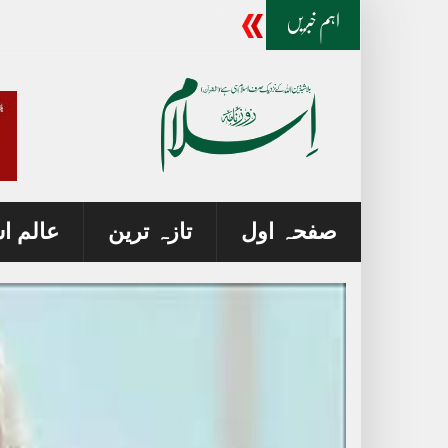
خیبر پختون خوا میں فتنہ خوارج کے 10 دہشت گرد ہلاک
اہم خبریں
صفحہ اول
تازہ ترین
عالم ا