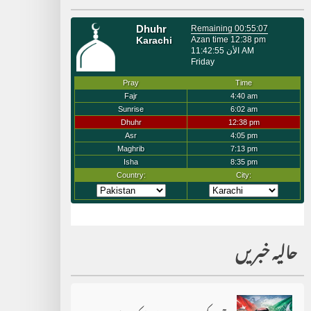
حالیہ خبریں