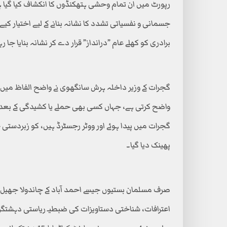
رپورٹ میں ان تمام وحشی ہتھکنڈوں کا انکشاف کیا گیا 
جسمانی و نفسیاتی تشدد کا نشانہ بنانے کے لیے اختیار کیے
برادری کو کھلے عام ”درانداز” قرار دے کر نشانہ بنایا جا رہ
گجرات کے وزیر داخلہ ہرش سانگھوی نے واضح الفاظ میں کہا
واضح کرتی ہے، جہاں کسی بھی حملے یا کشیدگی کے بعد 
گجرات میں پیدا ہوئے اور ووٹر رجسٹرڈ ہیں، کو زبردستی 
پھینک دیا گیا۔
صرف مسلمان بستیوں جیسے احمد آباد کے چاندولا جھیل می
اعترافات، شناختی دستاویزات کی ضبطیـ ریاستی دہشتگر