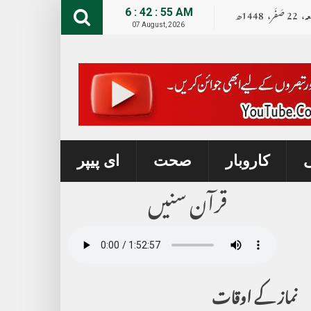
عہ،
22
صــَــفــَــر،
1448ھ
6 : 42 : 56 AM
07 August, 2026
ی
کاروبار
صحت
ای پیپر
قرآن سنیں
نماز کے اوقات