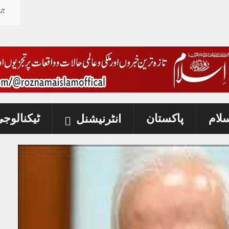
جم
سلام
پاکستان
ٹیکنالوج
انٹرنیشنل