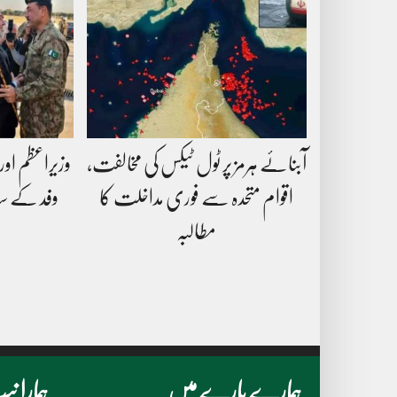
آبنائے ہرمز پر ٹول ٹیکس کی مخالفت،
وزیراعظم اور 
اقوام متحدہ سے فوری مداخلت کا
وفد کے سا
مطالبہ
ہمارے بارے میں
ہمارا 