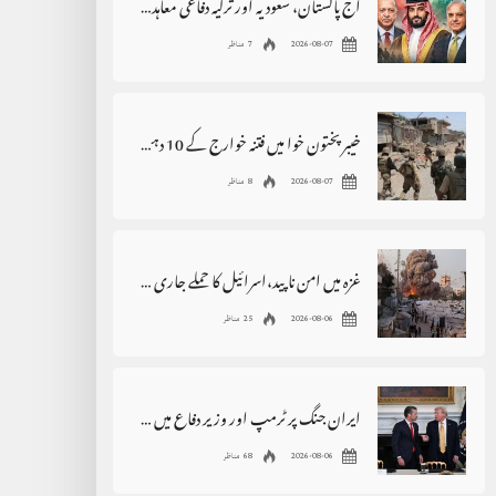
آج پاکستان، سعودیہ اور ترکیہ دفاعی معاہدے پر دستخط کریں گے
2026-08-07
7 مناظر
خیبر پختون خوا میں فتنہ خوارج کے 10 دہشت گرد ہلاک
2026-08-07
8 مناظر
غزہ میں امن ناپید،اسرائیل کا حملے جاری رکھنے کا اعلان
2026-08-06
25 مناظر
ایران جنگ پر ٹرمپ اور وزیر دفاع میں اختلافات کی خبروں کی تردید
2026-08-06
68 مناظر