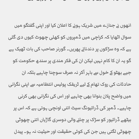
انھوں نے جنازے میں شریک ہونے کا اعلان کیا اور اپنی گفتگو میں
سوال اٹھایا کہ کراچی میں ڈمپروں کو کھلی چھوٹ کیوں دی گئی
ہے کہ وہ سڑکوں پر دندناتے پھریں۔ گورنر صاحب کی بات ٹھیک ہے
گو یہ ان کا کام نہیں لیکن ان کی فکر مندی پر سندھ حکومت کو
جیے بھٹو کے خول سے باہر آکر نہ صرف سوچنا چاہیے بلکہ ان
حادثات کی روک تھام کے لیے ٹریفک پولیس انتظامیہ سے اپنی نگرانی
میں واضح پلان بنوانا بھی چاہیے اور اس کی نگرانی بھی کرنی
چاہیے۔ ڈمپر کی ڈرائیونگ سیٹ اتنی اونچی ہوتی ہے کہ اس پر
بیٹھے ڈرائیور کو سڑک پر چلنے والی دوسری گاڑیاں اتنی چھوٹی
چھوٹی لگتی ہیں جن کی کوئی حقیقت اور حیثیت نہ ہو۔ پیدل