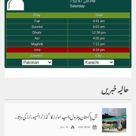
حالیہ خبریں
آل پاکستان پیٹرول پمپ اونرز کا گڈز ٹرانسپورٹرز کی ہڑتال کی حمایت کا اعلان
2026-08-08
14 مناظر