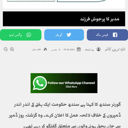
مدبر کا پرجوش فرزند
فیس بک
ٹویٹر
واٹس ایپ
تازہ ترین
,
کالم
ویب ڈیسک
2025-02-07
0 تبصرے
209 مناظر
گورنر سندھ کا کہنا ہے سندھ حکومت ایک ہفتے کے اندر اندر
ڈمپروں کے خلاف لائحہ عمل کا اعلان کرے۔ وہ گزشتہ روز ڈمپر
سے جاں بحق ہونے والوں سے متعلق گفتگو کر رہے تھے۔