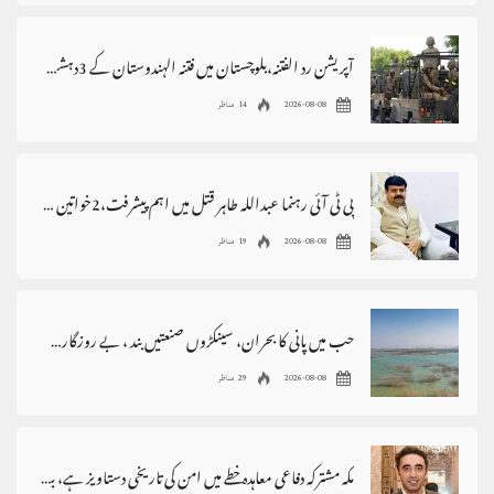
آپریشن رد الفتنہ،بلوچستان میں فتنہ الہندوستان کے 3دہشت گرد ہلاک
2026-08-08
14 مناظر
پی ٹی آئی رہنما عبداللہ طاہر قتل میں اہم پیشرفت،2خواتین گرفتار
2026-08-08
19 مناظر
حب میں پانی کا بحران، سینکڑوں صنعتیں بند ، بے روزگاری بڑھنے کے خدشات
2026-08-08
29 مناظر
مکہ مشترکہ دفاعی معاہدہ خطے میں امن کی تاریخی دستاویز ہے، بلاول بھٹو