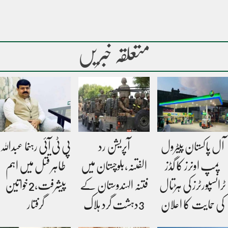
متعلقہ خبریں
آل پاکستان پیٹرول
آپریشن رد
پی ٹی آئی رہنما عبداللہ
پمپ اونرز کا گڈز
الفتنہ،بلوچستان میں
طاہر قتل میں اہم
ٹرانسپورٹرز کی ہڑتال
فتنہ الہندوستان کے
پیشرفت،2خواتین
کی حمایت کا اعلان
3دہشت گرد ہلاک
گرفتار