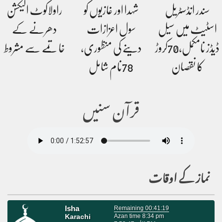
سندر انڈسٹریل
شہدا اور غازیوں کو
راولاکوٹ الیکشن
اسٹیٹ میں سیل
سول اعزازات
دھرنے کے
ڈیڈز نامکمل،70کروڑ
دینے کی منظوری،
خاتمے سے مشروط
کا نقصان
78نام شامل
قرآن سنیں
نماز کے اوقات