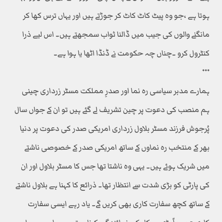
ہوتا ہے ،جو وہ پیٹ کاٹ کاٹ کر جوڑتے ہیں اور یہاں ترس کھا کر
مانگنے والوں کی جیب میں ڈالنا ثواب سمجھتے ہیں۔ اس لیے ذرا
کنٹرول کرو ۔چناں چہ حکومت نے ڈنڈا اٹھا یا ہوا ہے۔
٭٭٭
ہمارے مدبر سیاسی رہ نما اور صدرِ مملکت مسٹر زرداری چینی
ہم منصب کی دعوت پر چین تشریف لے گئے ہیں تو ان کے جواں سال
پُرجوش فرزند مسٹر بلاول زرداری امریکی صدر کی دعوت پر دنیا
بھر کے منتخب رہ نماوں کے ساتھ امریکی صدر کے خصوصی ناشتے
میں شریک ہوئے ہیں۔ یہی وہ ناشتا تھا جس کا مسٹر بلاول اور ان
کی پارٹی کو بڑی شدت سے انتظار تھا۔ ذرائع کا کہنا ہے بلاول ناشتے
کے ساتھ کچھ سفارت کاری بھی کریں گے۔ یاد رہے ایسی سفارت