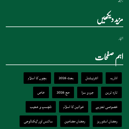
رابطہ
مزید دیکھیں
اخبار
اہم صفحات
اداریہ
انٹرنیشنل
بجٹ 2026
بچوں کا اسلام
تازہ ترین
جرم و سزا
حج 2026
خاص
خصوصی تجزیے
خواتین کا اسلام
دلچسپ و عجیب
رمضان اسٹوریز
رمضان مضامین
سائنس اور ٹیکنالوجی