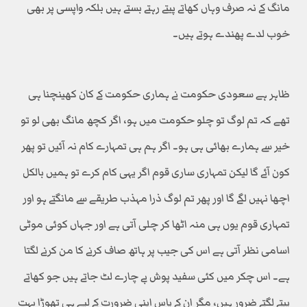
مانگ کے نہ صرف وہاں کھاتے پیتے رہتے بستے ہیں بلکہ واپسی پر بھی
خوب لدے پھندے ہوتے ہیں۔
ظاہر ہے سعودی حکومت نے ہماری حکومت کے کان کھینچنا ہی
تھے کہ تم لوگ تو چلو حکومت میں ہو، اگر کچھ مانگ بھی لو تو
خیر سے ہمارے بھائی ہی ہو۔ اگر ہم ہی تمہارے کام نہ آئیں تو پھر
کون آئے گا لیکن تمہاری ساری قوم اگر یہی کام کرے تو ہمیں بالکل
اچھا نہیں لگے گا اور پھر تم لوگ ذرا مہذب طریقے سے مانگتے ہو اور
تمہاری قوم یوں ہی منہ اٹھا کر چلی آتی ہے اور جہاں کوئی موٹی
اسامی نظر آتی ہے اس کی جیب پر ہاتھ صاف کرنے کا من کرنے لگتا
ہے۔ اس چکر میں کئی سفید پوش بے چارے لٹ جاتے ہیں جو کھاتے
پیتے لگتے ضرور ہیں، مگر ان کے پاس اپنی ضرورت کے لیے ہی تھوڑا بہت