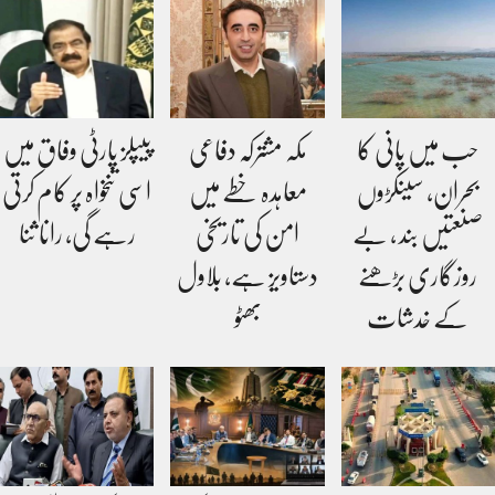
حب میں پانی کا
مکہ مشترکہ دفاعی
پیپلز پارٹی وفاق میں
بحران، سینکڑوں
معاہدہ خطے میں
اسی تنخواہ پر کام کرتی
صنعتیں بند ، بے
امن کی تاریخی
رہے گی، رانا ثنا
روزگاری بڑھنے
دستاویز ہے، بلاول
کے خدشات
بھٹو