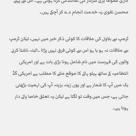
کاری عموماً بڑی سرکار کی نمائندگی کرنا ہوتی ہے۔ اس سے پہلے
محسن نقوی یہ خدمت انجام دے کر آچکے ہیں۔
ٹرمپ سے بلاول کی ملاقات کا کوئی ذکر خبر میں نہیں، لیکن ٹرمپ
سے ملاقات نہ ہو یا ہو اس سے کوئی فرق نہیں پڑتا ۔البتہ ناشتا کرنے
والوں کی فہرست میں نام شامل ہونا بڑی بات ہے اور امریکی
انتظامیہ کے ساتھ ہیلو ہائے کا موقع ملنے کا مطلب ہے امریکی گڈ
بک میں آپ کا شمار ہے اور یوں زینہ بزینہ آپ کی اہمیت بڑھتی
جاتی ہے، جس میں وقت تو لگتا ہے لیکن یہ تعلق خاصا پائے دار
ہوتا ہے۔