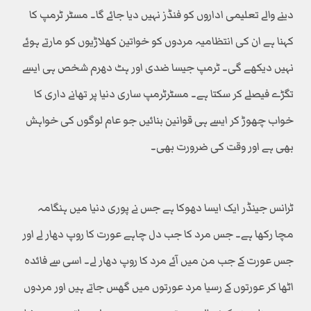
دینے والے تعلیمی اداروں کو فنڈز نہیں دیا جائے گا۔ مسٹر ٹرمپ کا
کہنا ہے ان کی انتظامیہ مردوں کو خواتین کھلاڑیوں کو مارتے ہوئے
نہیں دیکھے گی۔ ٹرمپ جیسا ضدی اور ہٹ دھرم شخص ہی ایسے
تگڑے فیصلے کر سکتا ہے۔ مسٹرٹرمپ ساری دنیا پر تھانے داری کا
خواب چھوڑ کر ایسے ہی قوانین بنائیں جو عام لوگوں کی خواہش
بھی ہے اور وقت کی ضرورت بھی۔
ٹرانس جینڈر ایک ایسا دھوکا ہے جس نے پوری دنیا میں ہنگامہ
مچا رکھا ہے۔ جس مرد کا جب دل چاہے عورت کا روپ دھار لے اور
جس عورت کے جب من میں آئے مرد کا روپ دھار لے۔ اسی سے فائدہ
اٹھا کر عورتوں کے رسیا مرد عورتوں میں گھس جاتے ہیں اور مردوں