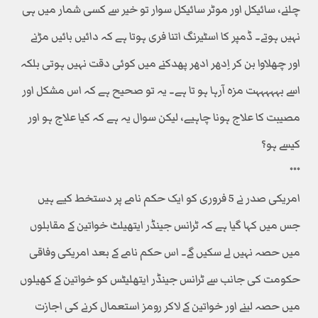
چلنے، سائیکل اور موٹر سائیکل سوار تو خیر سے کسی شمار میں ہی
نہیں ہوتے۔ ڈمپر کا اسٹیرنگ اتنا فری ہوتا ہے کہ دائیں بائیں مڑنے
اور چھلاوا بن کر اِدھر ادھر پھدکنے میں کوئی دقت نہیں ہوتی بلکہ
اسے بہہہہہت مزہ آرہا ہو تا ہے۔ یہ تو صحیح ہے کہ اس مشکل اور
مصیبت کا علاج ہونا چاہیے، لیکن سوال یہ ہے کہ کیا علاج ہو اور
کیسے ہو؟
٭٭٭
امریکی صدر نے 5 فروری کو ایک حکم نامے پر دستخط کیے ہیں
جس میں کہا گیا ہے کہ ٹرانس جینڈر ایتھیلٹ خواتین کے مقابلوں
میں حصہ نہیں لے سکیں گے۔ اس حکم نامے کے بعد امریکی وفاقی
حکومت کی جانب سے ٹرانس جینڈر ایتھلیٹس کو خواتین کے کھیلوں
میں حصہ لینے اور خواتین کے لاکر رومز استعمال کرنے کی اجازت