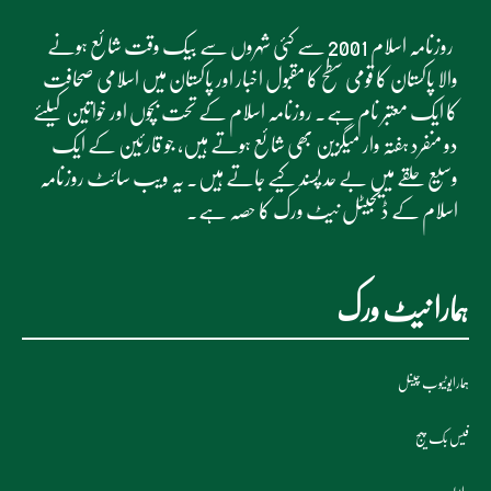
روزنامہ اسلام 2001 سے کئی شہروں سے بیک وقت شائع ہونے
والا پاکستان کا قومی سطح کا مقبول اخبار اور پاکستان میں اسلامی صحافت
کا ایک معتبر نام ہے۔ روزنامہ اسلام کے تحت بچوں اور خواتین کیلئے
دو منفرد ہفتہ وار میگزین بھی شائع ہوتے ہیں، جو قارئین کے ایک
وسیع حلقے میں بے حد پسند کیے جاتے ہیں۔ یہ ویب سائٹ روزنامہ
اسلام کے ڈیجیٹل نیٹ ورک کا حصہ ہے۔
ہمارا نیٹ ورک
ہمارایوٹیوب چینل
فیس بک پیج