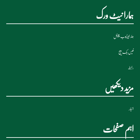
ہمارا نیٹ ورک
ہمارایوٹیوب چینل
فیس بک پیج
رابطہ
مزید دیکھیں
اخبار
اہم صفحات