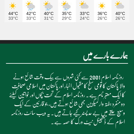
44°C
42°C
40°C
35°C
33°C
36°C
40°C
33°C
33°C
31°C
29°C
24°C
26°C
26°C
ہمارے بارے میں
روزنامہ اسلام 2001 سے کئی شہروں سے بیک وقت شائع ہونے
والا پاکستان کا قومی سطح کا مقبول اخبار اور پاکستان میں اسلامی صحافت
کا ایک معتبر نام ہے۔ روزنامہ اسلام کے تحت بچوں اور خواتین کیلئے
دو منفرد ہفتہ وار میگزین بھی شائع ہوتے ہیں، جو قارئین کے ایک
وسیع حلقے میں بے حد پسند کیے جاتے ہیں۔ یہ ویب سائٹ روزنامہ
اسلام کے ڈیجیٹل نیٹ ورک کا حصہ ہے۔