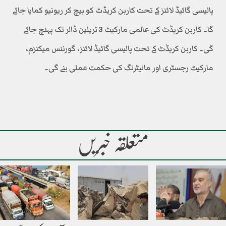
پالیسی گائیڈ لائنز کے تحت کاربن کریڈٹ کو بیچ کر ریونیو کمایا جائے
گا۔ کاربن کریڈٹ کی عالمی مارکیٹ 3 ٹریلین ڈالر تک پہنچ جائے
گی۔ کاربن کریڈٹ کے تحت پالیسی گائیڈ لائنز، گورننس میکنزم،
مارکیٹ رجسٹری اور مانیٹرنگ کی حکمت عملی بنے گی۔
متعلقہ خبریں