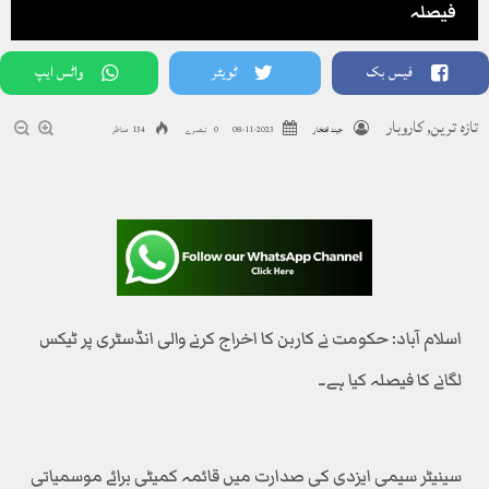
فیصلہ
فیس بک
ٹویٹر
واٹس ایپ
تازہ ترین
,
کاروبار
جیند افتخار
2023-11-08
0 تبصرے
134 مناظر
اسلام آباد: حکومت نے کاربن کا اخراج کرنے والی انڈسٹری پر ٹیکس
لگانے کا فیصلہ کیا ہے۔
سینیٹر سیمی ایزدی کی صدارت میں قائمہ کمیٹی برائے موسمیاتی