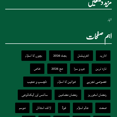
مزید دیکھیں
اخبار
اہم صفحات
اداریہ
انٹرنیشنل
بجٹ 2026
بچوں کا اسلام
تازہ ترین
جرم و سزا
حج 2026
خاص
خصوصی تجزیے
خواتین کا اسلام
دلچسپ و عجیب
رمضان اسٹوریز
رمضان مضامین
سائنس اور ٹیکنالوجی
صحت
عالم اسلام
فوڈ
لائف اسٹائل
موسم