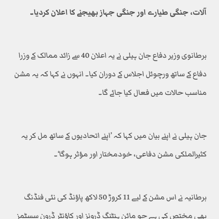
آلات، جنگی طیارے اور جنگی جہاز بھیجنے کا اعلان کردیا۔
برطانوی وزیر دفاع جان ہیلی نے یہ اعلان 40 سے زائد ممالک کے وزرا
دفاع کے ساتھ ورچوئل اجلاس کے دوران کیا۔ انہوں نے کہا کہ یہ مشن
مناسب حالات میں فعال کیا جائے گا۔
جان ہیلی نے اپنے بیان میں کہا کہ ’اپنے اتحادیوں کے ساتھ مل کر یہ
کثیرالملکی مشن دفاعی، خودمختار اور مؤثر ہوگا‘۔
برطانیہ نے اس مشن کے لیے 11 کروڑ 50 لاکھ پاؤنڈ کی نئی فنڈنگ
بھی مختص کی ہے جو مائن ہنٹنگ ڈرونز اور کاؤنٹر ڈرون سسٹمز