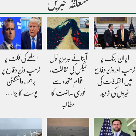
متعلقہ خبریں
ایران جنگ پر
آبنائے ہرمز پر ٹول
اسلحے کی قلت پر
ٹرمپ اور وزیر دفاع
ٹیکس کی مخالفت،
ٹرمپ وزیر دفاع پر
میں اختلافات کی
اقوام متحدہ سے
برہم ، واشنگٹن
خبروں کی تردید
فوری مداخلت کا
پوسٹ کا بڑا…
مطالبہ