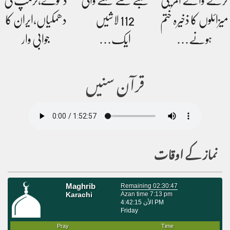
کرنے والے امریکی
ملبے سے ملنے والی
دعوے،ٹرمپ کی
میزائلوں کا ذخیرہ ختم
112 لاشیں
دھمکیاں،ایران کا
ہونے…
ایک…
جوابی وار
قرآن سنیں
نماز کے اوقات