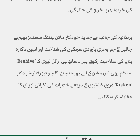
کی خریداری پر خرچ کی جائے گی۔
برطانیہ کی جانب سے جدید خودکار مائن ہنٹنگ سسٹمز بھیجے
جائیں گے جو بحری بارودی سرنگوں کی شناخت اور انہیں ناکارہ
بنانے کی صلاحیت رکھتے ہیں۔ ساتھ ہی رائل نیوی کا ’Beehive‘
سسٹم بھی اس مشن کے لیے بھیجا جائے گا جو تیز رفتار خودکار
’Kraken‘ ڈرون کشتیوں کے ذریعے خطرات کی نگرانی اور ان کا
مقابلہ کر سکتا ہے۔