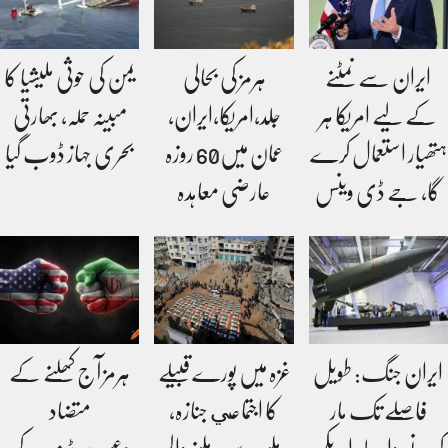
ایران سے نمٹنے
ہرمز کی بحالی
یمن کی حوثی ملیشیا کا
کے لیے امریکا ہر
جلد،امریکا،ایران،
مبینہ حملہ، بھارتی
ہتھیار استعمال کرے
عمان میں60 روزہ
بحری جہاز ڈوب گیا
گا، جے ڈی وینس
عارضی معاہدہ
ایران جنگ: طویل
غزہ میں پورے قبیلے
ہرمز آج کھلنے کے
فاصلے تک مار
کا اجتماعي جنازہ،
متضاد