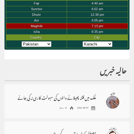
حالیہ خبریں
ملک میں فتنہ پھیلانے والوں کی سہولت کاری نہ کی جائے
2026-08-07
13 مناظر