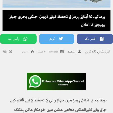
برطانیہ کا آبنائے ہرمز کے تحفظ کیلئے ڈرونز، جنگی بحری جہاز
بھیجنے کا اعلان
فیس بک
ٹویٹر
واٹس ایپ
انٹرنیشنل
,
تازہ ترین
ویب ڈیسک
2026-05-12
0 تبصرے
44 مناظر
برطانیہ نے آبنائے ہرمز میں جہاز رانی کے تحفظ کے لیے قائم کیے
جانے والے کثیرالملکی دفاعی مشن میں خودکار مائن ہنٹنگ