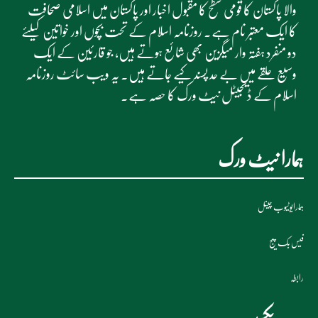
والا پاکستان کا قومی سطح کا مقبول اخبار اور پاکستان میں اسلامی صحافت
کا ایک معتبر نام ہے۔ روزنامہ اسلام کے تحت بچوں اور خواتین کیلئے
دو منفرد ہفتہ وار میگزین بھی شائع ہوتے ہیں، جو قارئین کے ایک
وسیع حلقے میں بے حد پسند کیے جاتے ہیں۔ یہ ویب سائٹ روزنامہ
اسلام کے ڈیجیٹل نیٹ ورک کا حصہ ہے۔
ہمارا نیٹ ورک
ہمارایوٹیوب چینل
فیس بک پیج
رابطہ