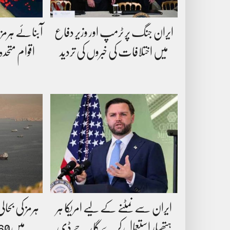
ایران جنگ پر ٹرمپ اور وزیر دفاع
آبنائے ہرمز 
میں اختلافات کی خبروں کی تردید
اقوام متحد
ایران سے نمٹنے کے لیے امریکا ہر
ہرمز کی بحال
ہتھیار استعمال کرے گا، جے ڈی
میں60 روزہ عارضی معاہدہ