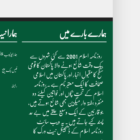
ہمارے بارے میں
ہمارا 
ہمارایوٹیوب چی
روزنامہ اسلام 2001 سے کئی شہروں سے
بیک وقت شائع ہونے والا پاکستان کا قومی
فیس بک پیج
سطح کا مقبول اخبار اور پاکستان میں اسلامی
صحافت کا ایک معتبر نام ہے۔ روزنامہ
رابطہ
اسلام کے تحت بچوں اور خواتین کیلئے دو
منفرد ہفتہ وار میگزین بھی شائع ہوتے ہیں،
جو قارئین کے ایک وسیع حلقے میں بے حد
پسند کیے جاتے ہیں۔ یہ ویب سائٹ
روزنامہ اسلام کے ڈیجیٹل نیٹ ورک کا