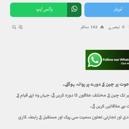
ٹویٹر
واٹس ایپ
0 تبصرے
162 مناظر
پر چین کے دورے پر روانہ ہوگئے۔
 مطابق صدر آصف علی زرداری 12 سے 21 ستمبر تک چین کے مختلف علاقوں کا دورہ کریں گے، جہاں وہ اپنے قیام کے
سے ملاقاتیں کریں گے۔
ادی اور تجارتی تعاون سمیت سی پیک اور مستقبل کے رابطہ کاری