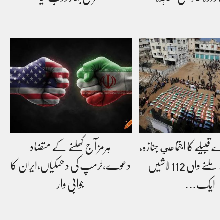
 قبیلے کا اجتماعي جنازہ،
ہرمز آج کھلنے کے متضاد
ملبے سے ملنے والی 112 لاشیں
دعوے،ٹرمپ کی دھمکیاں،ایران کا
ایک…
جوابی وار