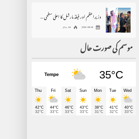
وزیراعظم اور فیلڈ مارشل کا اعلیٰ سطحی وفد کے ساتھ دورہ سعودی عرب
2026-08-06
44 مناظر
موسم کی صورت حال
35°C
Tempe
Thu
Fri
Sat
Sun
Mon
Tue
Wed
42°C
44°C
46°C
43°C
38°C
41°C
40°C
32°C
33°C
33°C
33°C
31°C
32°C
33°C