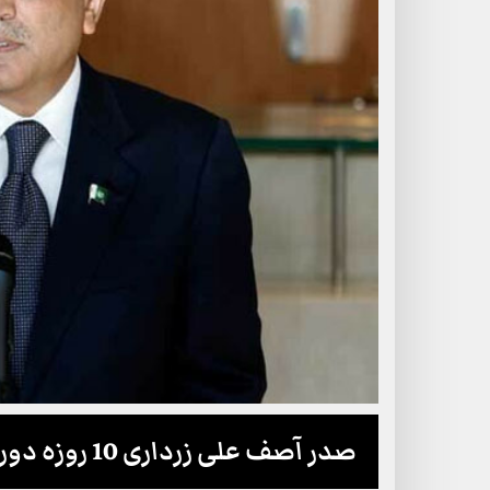
صدر آصف علی زرداری 10 روزہ دورے پر چین روانہ