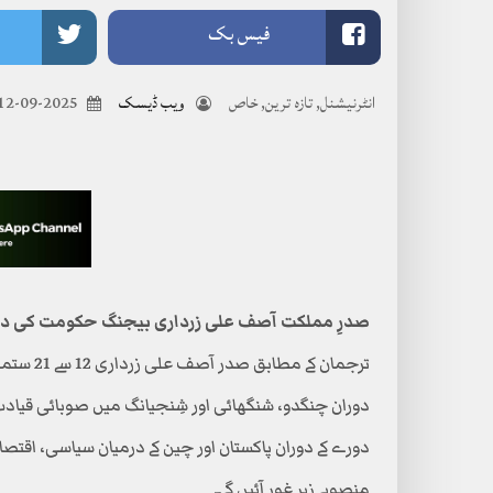
فیس بک
انٹرنیشنل
,
تازہ ترین
,
خاص
ویب ڈیسک
2025-09-12
صدرِ مملکت آصف علی زرداری بیجنگ حکومت کی دعوت 
ترجمان کے
دوران چنگدو، شنگھائی اور شِنجیانگ میں صوبائی قیادت 
دورے کے دوران پاکستان اور چین کے درمیان سیاسی، اقتص
منصوبے زیر غور آئیں گے۔