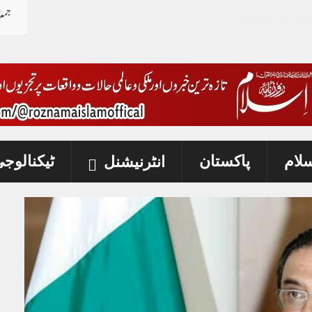
جمع
سلام
پاکستان
ٹیکنالوج
انٹرنیشنل