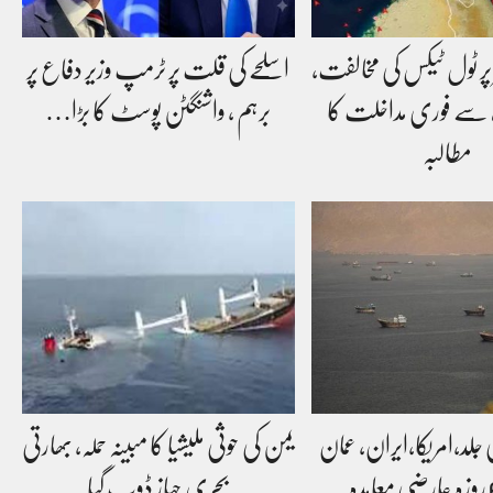
پر ٹول ٹیکس کی مخالفت،
اسلحے کی قلت پر ٹرمپ وزیر دفاع پر
ہ سے فوری مداخلت کا
برہم ، واشنگٹن پوسٹ کا بڑا…
مطالبہ
ی جلد،امریکا،ایران، عمان
یمن کی حوثی ملیشیا کا مبینہ حملہ، بھارتی
بحری جہاز ڈوب گیا