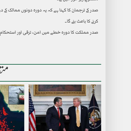
صدر کے ترجمان کا کہنا ہے کہ یہ دورہ دونوں ممالک کے
کرنے کا باعث بنے گا۔
صدر مملکت کا دورہ خطے میں امن، ترقی اور استحکام 
متع