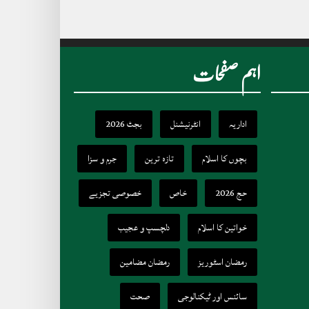
اہم صفحات
اداریہ
انٹرنیشنل
بجٹ 2026
بچوں کا اسلام
تازہ ترین
جرم و سزا
حج 2026
خاص
خصوصی تجزیے
خواتین کا اسلام
دلچسپ و عجیب
رمضان اسٹوریز
رمضان مضامین
سائنس اور ٹیکنالوجی
صحت