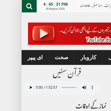
رات،
21
صــَــفــَــر،
1448ھ
4 : 45 : 32 PM
06 August, 2026
ی
کاروبار
صحت
ای پیپر
قرآن سنیں
نماز کے اوقات