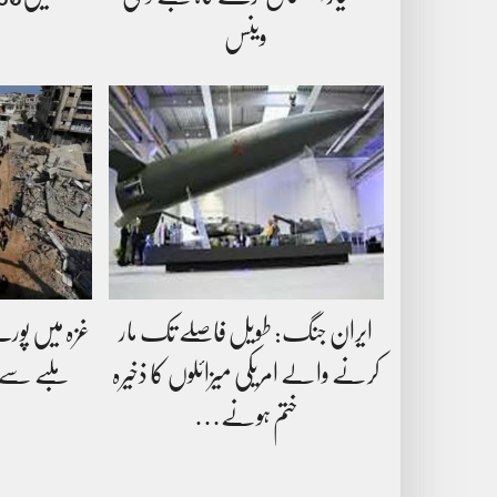
وینس
ایران جنگ: طویل فاصلے تک مار
غزہ میں پورے
کرنے والے امریکی میزائلوں کا ذخیرہ
ختم ہونے…