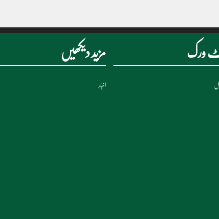
نیٹ ورک
مزید دیکھیں
نل
اخبار