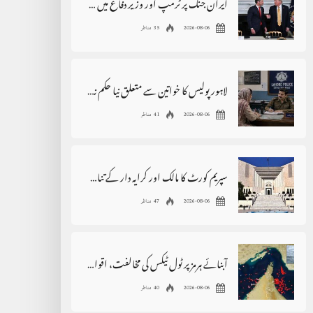
ایران جنگ پر ٹرمپ اور وزیر دفاع میں اختلافات کی خبروں کی تردید
2026-08-06
35 مناظر
لاہور پولیس کا خواتین سے متعلق نیا حکم نامہ، بڑی پابندی عائد
2026-08-06
41 مناظر
سپریم کورٹ کا مالک اور کرایہ دار کے تنازع سے متعلق بڑا فیصلہ
2026-08-06
47 مناظر
آبنائے ہرمز پر ٹول ٹیکس کی مخالفت، اقوام متحدہ سے فوری مداخلت کا مطالبہ
2026-08-06
40 مناظر