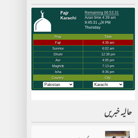
حالیہ خبریں