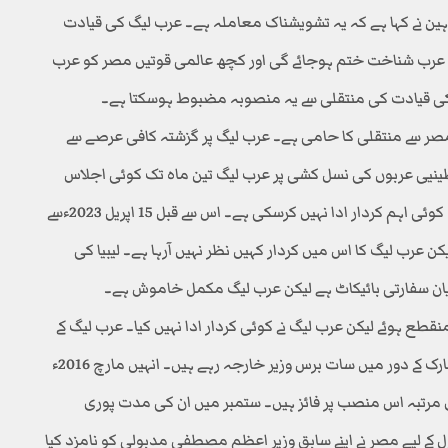
ین نے کہا ہے کہ یہ تشویشناک معاملہ ہے۔ عرب لیگ کی قیادت
عرب شناخت ختم ہوجائے گی اور کچھ عالمی قوتیں مصر کو عرب
گ کی قیادت کی منتقلی سے یہ منصوبہ مضبوط ہوسکتا ہے۔
صر سے منتقلی کا حامی ہے۔ عرب لیگ پر گزشتہ کافی عرصے سے
سطینیی عربوں کی نسل کشی پر عرب لیگ تین ماہ تک کوئی اجلاس
تک بلانے میں ناکام رہی ہے۔ غزہ جنگ پر آج تک عرب لیگ کوئی اہم کردار ادا نہیں کرسکی ہے۔ اس سے قبل 15 اپریل 2023ءسے
عرب لیگ کا اس میں کردار کہیں نظر نہیں آرہا ہے۔ لیبیا کی
ات منقطع ہوئے لیکن عرب لیگ نے کوئی کردار ادا نہیں کیا۔ عرب لیگ کے
حالیہ جنرل سیکرٹری احمد ابوالغیط ہیں، جو حسنی مبارک کے دور میں سات برس وزیر خارجہ رہے ہیں۔ انہیں مارچ 2016ء
ری مرتبہ اس منصب پر فائز ہیں۔ ستمبر میں ان کی مدت پوری
ے لیے مصر نے اپنے سابق وزیر اعظم مصطفی مدبولی کو نامزد کیا