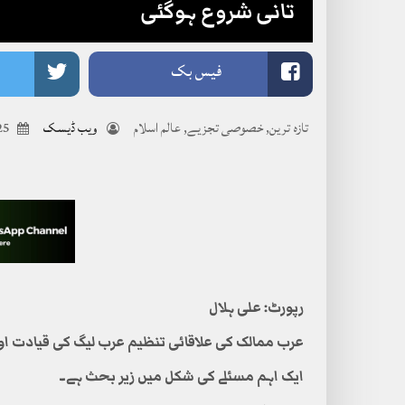
تانی شروع ہوگئی
فیس بک
تازہ ترین
,
خصوصی تجزیے
,
عالم اسلام
ویب ڈیسک
6-12
رپورٹ: علی ہلال
عرب ممالک کی علاقائی تنظیم عرب لیگ کی قیادت اور 
ایک اہم مسئلے کی شکل میں زیر بحث ہے۔