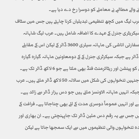
والے مطالبے نے معاملے کو دوسرا رخ دے دیا ہے۔
ب لیگ میں کچھ تنظیمی تبدیلیاں کرنا چاہتے ہیں جس میں سٹاف
کریٹری جنرل کے عہدے کا اضافہ شامل ہیں۔ عرب لیگ شاہانہ
تنخواہوں کے حوالے سے مشہور ہے۔ عرب ممالک میں عام سفارتی اتاشی کی ماہانہ سیلری 3600 ڈالر کے لیکن اس کے مقابلے
یں عرب لیگ کے سیکرٹری جنرل کے مشیر کی تنخوا 8500 ڈالر ہے جبکہ سیکرٹری جنرل کے کے دومعاونین ماہانہ گیارہ گیارہ
اور ریٹائرمنٹ فنڈ بھی ملتا ہے جو 6 لاکھ ڈالر تک ہے۔
عرب لیگ میں کنٹریکٹرز کی شکل میں 400 ملازمین ہیں جنہیں تنخواہوں کی شکل میں سالانہ 50 لاکھ ڈالر ملتے ہیں۔ عرب
کی ماہانہ تنخواہ 50 ہزار ڈالر ہے جبکہ انہیں ماہانہ الاونسز ملتے ہیں جو دس ہزار ڈالر سے زائد ہے۔
 اور انہیں عموماً دوسری مدت کے لئے بھی چناجاتا ہے۔ فراغت کے
ر ایک سال کے 10 لاکھ ڈالر ملتے ہیں جس سے یہ رقم دس ملین ڈالر تک جاپہنچتی ہے۔ ان بھاری اور
ہ تنخواہوں والی تنظیموں میں سے ایک سمجھا جاتا ہے لیکن