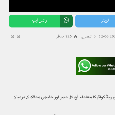
ٹویٹر
واٹس ایپ
2025-0
0 تبصرے
226 مناظر
ہیڈ کواٹر کا معاملہ آج کل مصر اور خلیجی ممالک کے درمیان