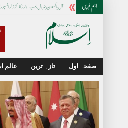
آپریشن رد الفتنہ،بلوچستان میں فتن
_
اہم خبریں
صفحہ اول
تازہ ترین
عالم ا