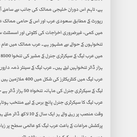
ہے، تاہم اس دوران خلیجی ممالک کی جانب سے سامنے آنے 
رپورٹ کے مطابق سعودی عرب اور اس کے حامی ممالک عر
میں کمی، غیرضروری اخراجات کی کٹوتی اور اسسٹنٹ سی
م
ہزار ڈالر تنخواہیں لیتے ہیں۔ عرب لیگ کے سینئر ذمہ داروں کو پینشن 
لیگ کے سیکرٹری جنرل 
عرب لیگ کا سیکرٹری جنرل پانچ برس کے لیے منتخب ہوتاہے
وقت منصب پر رہنے والے ہ
پرکشش مراعات کے باعث عرب لیگ کو عالمی سطح پر زیاد
دوسری جانب اس کے کردار پر بہت سوالات اٹھ رہے ہیں۔