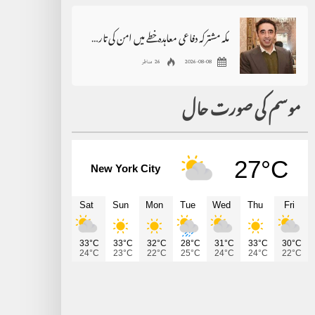
مکہ مشترکہ دفاعی معاہدہ خطے میں امن کی تاریخی دستاویز ہے، بلاول بھٹو
2026-08-08
26 مناظر
موسم کی صورت حال
27°C
New York City
Sat
Sun
Mon
Tue
Wed
Thu
Fri
33°C
33°C
32°C
28°C
31°C
33°C
30°C
24°C
23°C
22°C
25°C
24°C
24°C
22°C