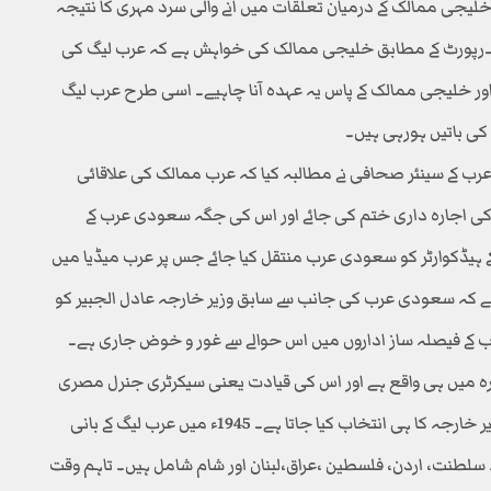
لیجی ممالک کے درمیان تعلقات میں آنے والی سرد مہری کا نتیجہ
ے۔رپورٹ کے مطابق خلیجی ممالک کی خواہش ہے کہ عرب لیگ کی
ور خلیجی ممالک کے پاس یہ عہدہ آنا چاہیے۔ اسی طرح عرب لیگ
 کی باتیں ہورہی ہیں۔
رب کے سینئر صحافی نے مطالبہ کیا کہ عرب ممالک کی علاقائی
ی اجارہ داری ختم کی جائے اور اس کی جگہ سعودی عرب کے
ے ہیڈکوارٹر کو سعودی عرب منتقل کیا جائے جس پر عرب میڈیا میں
 ہے کہ سعودی عرب کی جانب سے سابق وزیر خارجہ عادل الجبیر کو
ب کے فیصلہ ساز اداروں میں اس حوالے سے غور و خوض جاری ہے۔
ہیڈکوارٹر قاہرہ میں ہی واقع ہے اور اس کی قیادت یعنی سیکرٹری جنرل مصری
ہوتا ہے جس کے لئے عمومی طور پر مصر کے کسی سابق وزیر خارجہ کا ہی انتخاب کیا جاتا ہے۔ 1945ء میں عرب لیگ کے بانی
طنت، اردن، فلسطین ،عراق،لبنان اور شام شامل ہیں۔ تاہم وقت