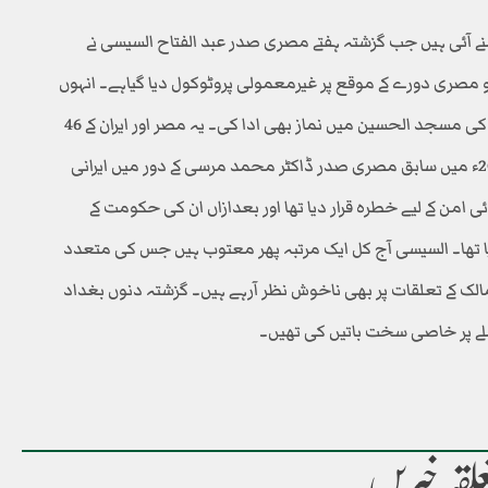
نے آئی ہیں جب گزشتہ ہفتے مصری صدر عبد الفتاح السیسی نے
 کو مصری دورے کے موقع پر غیرمعمولی پروٹوکول دیا گیاہے۔ انہوں
نے تاریخی بازار خان خلیلی میں شاپنگ بھی کی اور قاہرہ کی مسجد الحسین میں نماز بھی ادا کی۔ یہ مصر اور ایران کے 46
سالہ بائیکاٹ کے بعد دوسرا بڑا رابطہ ہے۔ اس سے قبل 2013ء میں سابق مصری صدر ڈاکٹر محمد مرسی کے دور میں ایرانی
ی امن کے لیے خطرہ قرار دیا تھا اور بعدازاں ان کی حکومت کے
 تھا۔ السیسی آج کل ایک مرتبہ پھر معتوب ہیں جس کی متعدد
لک کے تعلقات پر بھی ناخوش نظر آرہے ہیں۔ گزشتہ دنوں بغداد
املے پر خاصی سخت باتیں کی تھیں۔
لقہ خبریں