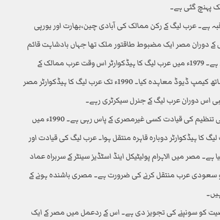
قبہ ہے۔ عرب لیگ کے رکن ممالک کی آبادی چین،بھارت اور یورپی
 کے دوران مصر ایک مضبوط طاقتور ملک تھا جہاں بادشاہت قائم
تھی۔ عرب لیگ کی قیادت1945ء سے ہی مصر کے پاس رہی ہے۔ 1979ء میں عرب لیگ کا ہیڈکوارٹر اس وقت عرب ممالک کے
احتجاج پر تیونس منتقل کیا گیا جب مصر نے اسرائیل کے ساتھ کیمپ ڈیوڈ معاہدہ کیا۔ 1990ء تک عرب لیگ کا ہیڈکوارٹر مصر
یبی اس دوران عرب لیگ کے جنرل سیکرٹری رہے۔
یہ عرب لیگ کی تاریخ میں پہلا موقع تھا جب اس علاقائی تنظیم کی قیادت کسی غیرمصری کے پاس رہی ہے۔ 1990ء میں
گ کا ہیڈکوارٹر دوبارہ قاہرہ منتقل ہوا۔ عرب لیگ کی قیادت اور
ے۔ مصر میں الاہرام پولیٹیکل اینڈ اسٹڈیز سینٹر کے سربراہ عماد
 کو سعودی عرب منتقل کرنے کی ضرورت ہے۔ مصری باشندہ ہونے کے
ہیں۔
 کو سونپنے کی تجویز دی ہے۔ اس کے ردعمل میں مصر کے ایک