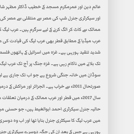
عالم دین اور عمرمکرم مسجد کے خطیب ڈاکٹر مظہر شاہ
اور سیکرٹری جنرل شپ کی مصر سے منتقلی سے مصر کی 
ممالک سے کاٹ کر الگ کرنے کے لیے سرگرم ہیں۔ عرب لی
عرب میڈیا کے مطابق قطر بھی عرب لیگ کی قیادت کی م
شدید تنقید ہورہی ہے۔ غزہ میں اسرائیل کے ہاتھوں فل
سوڈان میں خانہ جنگی شروع ہے جو اب تک جاری ہے لیکن 
صورتحال 2011ء سے خراب ہے۔ الجزائر اور مراکش کے درمیان سفارتی بائیکاٹ ہے لیکن عرب لیگ مکمل خاموش ہے۔
سال 2017ء میں قطر اور عرب ممالک کے درمیان تعلق
میں عرب لیگ کا سیکٹری جنرل بنایا تھا اور اب وہ دوس
ہورہی ہے جس کے بعد ان کی جگہ دوسرے سیکرٹری جنرل ک