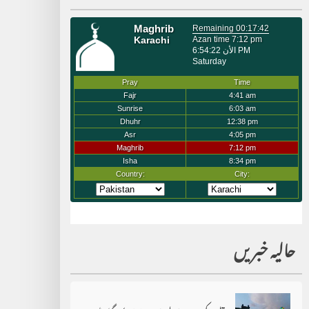
حالیہ خبریں