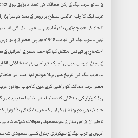
کے ساتھ عرب لیگ کے رکن ممالک کی تعداد بڑھتے ہوئے 22 تک پہنچ گئی ہے۔
عرب لیگ کا رقبہ عالمی سطح پر روس کے بعد دوسرا بڑا ر
اتحاد کے بعد چوتھی بڑی آبادی ہے۔ عرب لیگ کی تاسیس
کے بجائے تیونس میں رہا جبکہ تیونسی راہنما شاذلی القل
مصر عرب ممالک کو راضی کرنے میں کامیاب ہوا اور عرب لی
ہیڈ کوارٹر کی منتقلی کا معاملہ اب خاصا سنجیدہ ہوگیا ہ
جاد نے بھی دو روز قبل کہاہے کہ عرب لیگ کے ہیڈکوارٹر
ناطے ان کے اس بیان نے غیرمعمولی سوالات کھڑے کردیے 
انہوں نے عرب لیگ کے سیکرٹری جنرل کسی سعودی شخصیت