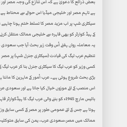
بعض ذرائع کا دعویٰ ہے کہ اس تنازع کی وجہ مصر اور خ
ہے تاہم مصر اور خلیجی میڈیا اس حوالے سے محتاط ہ
سیکٹری شپ پر اب مزید مصر کا تسلط ختم ہونا چاہیے ا
کے ہیڈ کوارٹر کو بھی قاہرہ سے خلیجی ممالک منتقل کرنے
یہ معاملہ رواں ہفتے اُس وقت زیر بحث آیا جب سعودی ع
تنظیم عرب لیگ کی قیادت (سیکٹری جنرل شپ) پر مصر ک
کسی وزیر کو عرب لیگ کا سیکٹری جنرل بنا کر عرب لیگ ک
بڑی بحث شروع ہوئی ہے۔ عرب اُمور کے ماہرین کا ماننا
اس منصب کے لئے موزوں خیال کیا جاتا ہے اور سعودی عر
بائیس مارچ 1945ء کو بننے والی عرب لیگ کا 
ممالک میں مصر،سعودی عرب، یمن کی سابق متوکلیہ سل