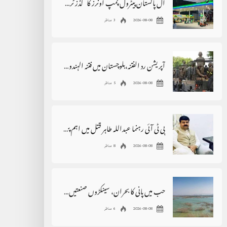
آل پاکستان پیٹرول پمپ اونرز کا گڈز ٹرانسپورٹرز کی ہڑتال کی حمایت کا اعلان
2026-08-08
3 مناظر
آپریشن رد الفتنہ،بلوچستان میں فتنہ الہندوستان کے 3دہشت گرد ہلاک
2026-08-08
5 مناظر
پی ٹی آئی رہنما عبداللہ طاہر قتل میں اہم پیشرفت،2خواتین گرفتار
2026-08-08
8 مناظر
حب میں پانی کا بحران، سینکڑوں صنعتیں بند ، بے روزگاری بڑھنے کے خدشات
2026-08-08
6 مناظر