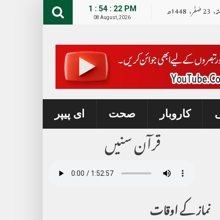
تہ،
23
صــَــفــَــر،
1448ھ
1 : 54 : 23 PM
08 August, 2026
ی
کاروبار
صحت
ای پیپر
قرآن سنیں
نماز کے اوقات