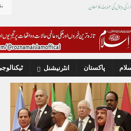
ہف
سلام
پاکستان
ٹیکنالوج
انٹرنیشنل