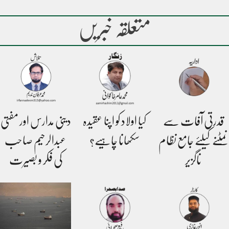
متعلقہ خبریں
قدرتی آفات سے
کیا اولاد کو اپنا عقیدہ
دینی مدارس اور مفتی
نمٹنے کیلئے جامع نظام
سکھانا چاہیے؟
عبدالرحیم صاحب
ناگزیر
کی فکر و بصیرت