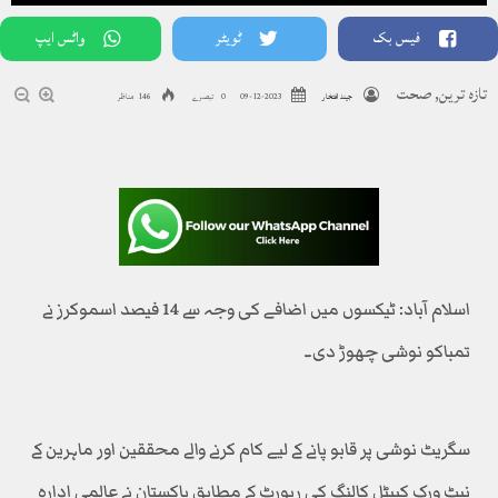
فیس بک
ٹویٹر
واٹس ایپ
تازہ ترین
,
صحت
جیند افتخار
2023-12-09
0 تبصرے
146 مناظر
اسلام آباد: ٹیکسوں میں اضافے کی وجہ سے 14 فیصد اسموکرز نے
تمباکو نوشی چھوڑ دی۔
سگریٹ نوشی پر قابو پانے کے لیے کام کرنے والے محققین اور ماہرین کے
نیٹ ورک کیپٹل کالنگ کی رپورٹ کے مطابق پاکستان نے عالمی ادارہ