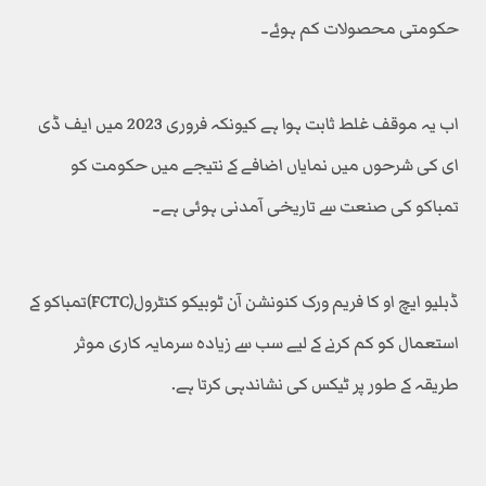
حکومتی محصولات کم ہوئے۔
اب یہ موقف غلط ثابت ہوا ہے کیونکہ فروری 2023 میں ایف ڈی
ای کی شرحوں میں نمایاں اضافے کے نتیجے میں حکومت کو
تمباکو کی صنعت سے تاریخی آمدنی ہوئی ہے۔
ڈبلیو ایچ او کا فریم ورک کنونشن آن ٹوبیکو کنٹرول(FCTC)تمباکو کے
استعمال کو کم کرنے کے لیے سب سے زیادہ سرمایہ کاری موثر
طریقہ کے طور پر ٹیکس کی نشاندہی کرتا ہے.