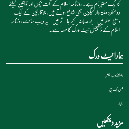
کا ایک معتبر نام ہے۔ روزنامہ اسلام کے تحت بچوں اور خواتین کیلئے
دو منفرد ہفتہ وار میگزین بھی شائع ہوتے ہیں، جو قارئین کے ایک
وسیع حلقے میں بے حد پسند کیے جاتے ہیں۔ یہ ویب سائٹ روزنامہ
اسلام کے ڈیجیٹل نیٹ ورک کا حصہ ہے۔
ہمارا نیٹ ورک
ہمارایوٹیوب چینل
فیس بک پیج
رابطہ
مزید دیکھیں