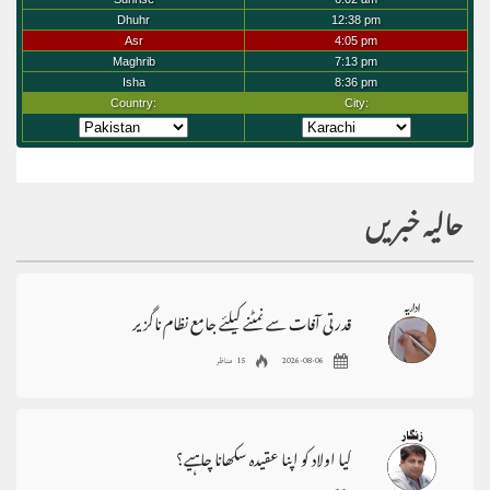
حالیہ خبریں
قدرتی آفات سے نمٹنے کیلئے جامع نظام ناگزیر
2026-08-06
15 مناظر
کیا اولاد کو اپنا عقیدہ سکھانا چاہیے؟