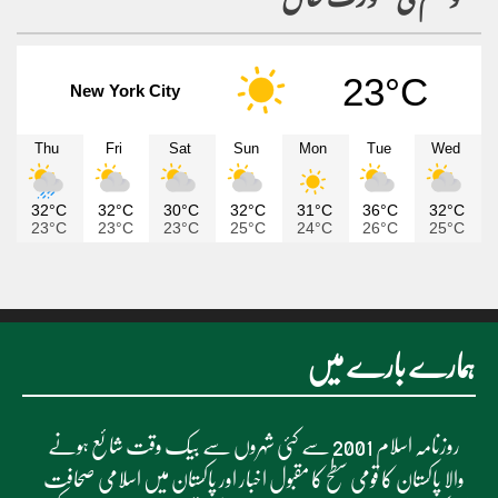
موسم کی صورت حال
23°C
New York City
Thu
Fri
Sat
Sun
Mon
Tue
Wed
32°C
32°C
30°C
32°C
31°C
36°C
32°C
23°C
23°C
23°C
25°C
24°C
26°C
25°C
ہمارے بارے میں
روزنامہ اسلام 2001 سے کئی شہروں سے بیک وقت شائع ہونے
والا پاکستان کا قومی سطح کا مقبول اخبار اور پاکستان میں اسلامی صحافت