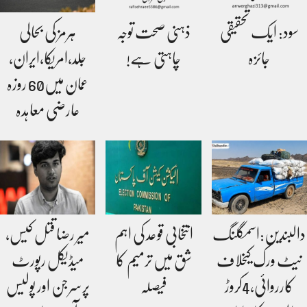
سود: ایک تحقیقی
ذہنی صحت توجہ
ہرمز کی بحالی
جائزہ
چاہتی ہے!
جلد،امریکا،ایران،
عمان میں60 روزہ
عارضی معاہدہ
دالبندین:اسمگلنگ
انتخابی قوعد کی اہم
میر رضا قتل کیس،
نیٹ ورک کیخلاف
شق میں ترمیم کا
میڈیکل رپورٹ
کارروائی،4کروڑ
فیصلہ
پرسرجن اور پولیس