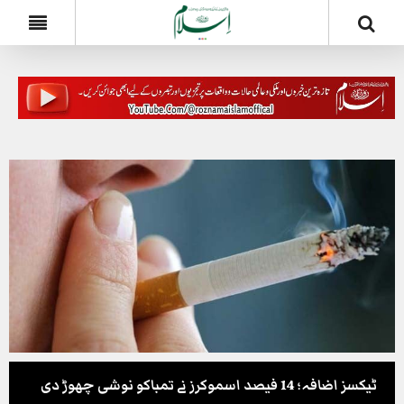
ٹیکسز اضافہ؛ 14 فیصد اسموکرز نے تمباکو نوشی چھوڑ دی