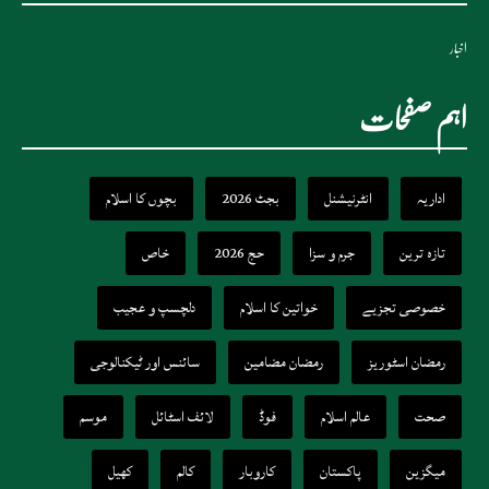
اخبار
اہم صفحات
اداریہ
انٹرنیشنل
بجٹ 2026
بچوں کا اسلام
تازہ ترین
جرم و سزا
حج 2026
خاص
خصوصی تجزیے
خواتین کا اسلام
دلچسپ و عجیب
رمضان اسٹوریز
رمضان مضامین
سائنس اور ٹیکنالوجی
صحت
عالم اسلام
فوڈ
لائف اسٹائل
موسم
میگزین
پاکستان
کاروبار
کالم
کھیل