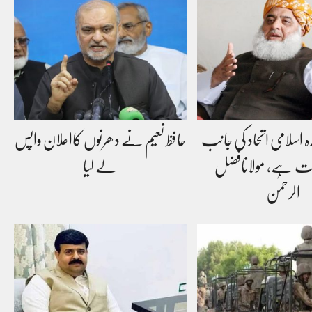
ہ اسلامی اتحاد کی جانب
حافظ نعیم نے دھرنوں کااعلان واپس
فت ہے، مولانافضل
لے لیا
الرحمٰن