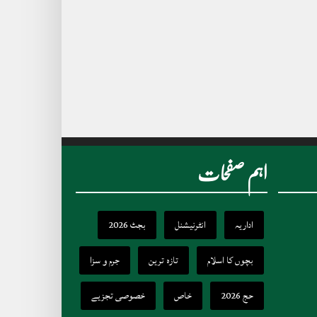
اہم صفحات
اداریہ
انٹرنیشنل
بجٹ 2026
بچوں کا اسلام
تازہ ترین
جرم و سزا
حج 2026
خاص
خصوصی تجزیے