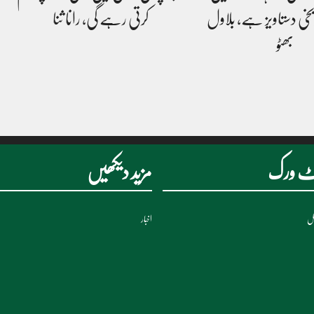
یخی دستاویز ہے، بلاول
کرتی رہے گی، رانا ثنا
بھٹو
نیٹ ورک
مزید دیکھیں
نل
اخبار