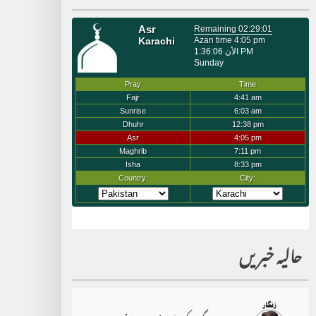
حالیہ خبریں