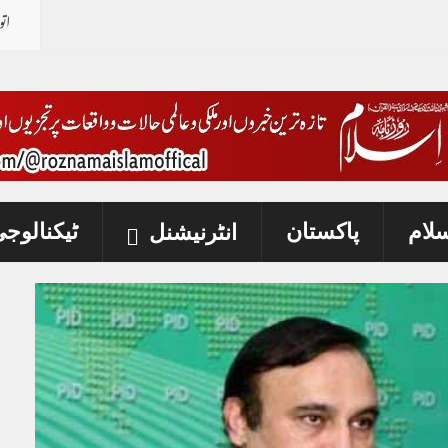
اتو
سلام
پاکستان
ٹیکنالوج
انٹرنیشنل