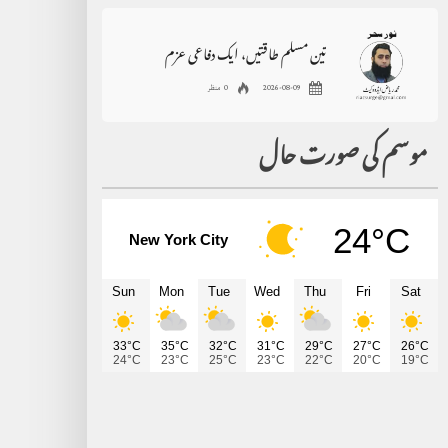
تین مسلم طاقتیں، ایک دفاعی عزم
2026-08-09
0 منظر
موسم کی صورت حال
24°C
New York City
Sun
Mon
Tue
Wed
Thu
Fri
Sat
33°C
35°C
32°C
31°C
29°C
27°C
26°C
24°C
23°C
25°C
23°C
22°C
20°C
19°C