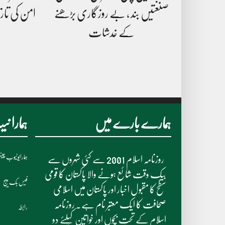
صنعتیں بند ، بے روزگاری بڑھنے
امن کی تار
کے خدشات
ہمارے بارے میں
ہمارا 
ہمارایوٹیوب چی
روزنامہ اسلام 2001 سے کئی شہروں سے
بیک وقت شائع ہونے والا پاکستان کا قومی
فیس بک پیج
سطح کا مقبول اخبار اور پاکستان میں اسلامی
صحافت کا ایک معتبر نام ہے۔ روزنامہ
رابطہ
اسلام کے تحت بچوں اور خواتین کیلئے دو