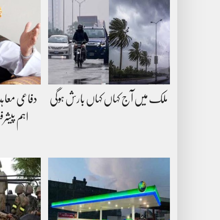
ملک میں آج کہاں کہاں بارش ہوگی
دفاعی معاہد
اہم پیشر