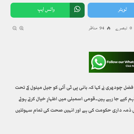
ٹویٹر
واٹس ایپ
0 تبصرے
94 مناظر
رق فضل چودھری نے کہا کہ بانی پی ٹی آئی کو جیل مینول کے تحت
ہم کیے جا رہے ہیں۔قومی اسمبلی میں اظہارِ خیال کرتے ہوئے
 کی ذمہ داری حکومت کی ہے اور انہیں صحت کی تمام سہولتیں