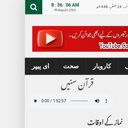
ار،
24
صــَــفــَــر،
1448ھ
8 : 36 : 07 AM
09 August, 2026
ی
کاروبار
صحت
ای پیپر
قرآن سنیں
نماز کے اوقات