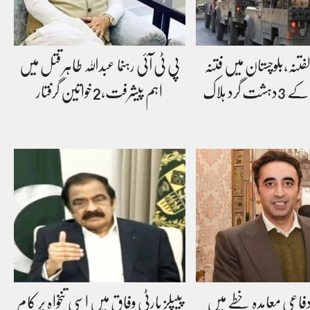
لفتنہ،بلوچستان میں فتنہ
پی ٹی آئی رہنما عبداللہ طاہر قتل میں
 گرد ہلاک
اہم پیشرفت،2خواتین گرفتار
 دفاعی معاہدہ خطے میں
پیپلز پارٹی وفاق میں اسی تنخواہ پر کام