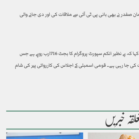
 صفدر نے بھی بانی پی ٹی آئی سے ملاقات کی اور دی جانے والی
وقفہ سوالات میں وزیر مملکت خزانہ بلال اظہر کیانی نے کہا کہ بے نظیر انکم سپورٹ پروگرام کا بجٹ 716ارب روپے ہے جس
 کی جا رہی ہے۔ قومی اسمبلی کے اجلاس کی کارروائی پیر کی شام
لقہ خبریں