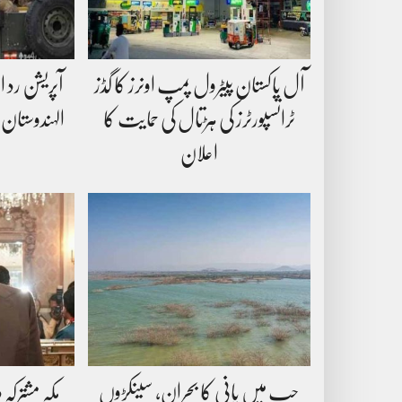
آل پاکستان پیٹرول پمپ اونرز کا گڈز
آپریشن رد ا
ٹرانسپورٹرز کی ہڑتال کی حمایت کا
الہندوستان کے 3دہشت
اعلان
حب میں پانی کا بحران، سینکڑوں
مکہ مشترکہ