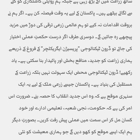
ساتھ زراعت میں آگے بڑھ رہی ہے جبکہ ہم روایتی کاشتکاری کو گلے
سے لگائے بیٹھے ہیں۔ پاکستان کے لیے یہ وقت فیصلہ کن ہے۔ اگر ہم نے
بروقت اقدامات نہ کیے تو ہم عالمی زرعی ترقی کی دوڑ میں مزید
پیچھے رہ جائیں گے۔ دوسری طرف اگر درست حکمتِ عملی اختیار
کی جائے تو ڈرون ٹیکنالوجی ”پریسیژن ایگریکلچر” کے فروغ کے ذریعے
ہماری زراعت کو جدید، منافع بخش اور پائیدار بنا سکتی ہے۔ یاد
رکھیے! ڈرون ٹیکنالوجی محض ایک سہولت نہیں بلکہ زراعت کے
مستقبل کی بنیاد ہے۔ پاکستان جیسے زرعی ملک کے لیے یہ ایک
سنہری موقع ہے کہ وہ اس جدید انقلاب کا حصہ بنے۔ ضرورت اس
امر کی ہے کہ حکومت، نجی شعبہ، تعلیمی ادارے اور خود
کسان مل کر اس سمت میں عملی پیش رفت کریں۔ بصورتِ دیگر
ہم ایک ایسے موقع کو کھو دیں گے جو ہماری معیشت کو نئی