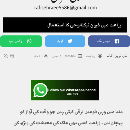
زراعت میں ڈرون ٹیکنالوجی کا استعمال
فیس بک
ٹویٹر
واٹس ایپ
تازہ ترین
,
کالم
ویب ڈیسک
2026-05-08
0 تبصرے
61 مناظر
دنیا میں وہی قومیں ترقی کرتی ہیں جو وقت کی آواز کو
پہچان لیں۔ زراعت کسی بھی ملک کی معیشت کی ریڑھ کی