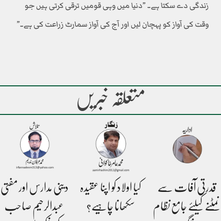
زندگی دے سکتا ہے۔ ”دنیا میں وہی قومیں ترقی کرتی ہیں جو
وقت کی آواز کو پہچان لیں اور آج کی آواز سمارٹ زراعت کی ہے۔”
متعلقہ خبریں
قدرتی آفات سے
کیا اولاد کو اپنا عقیدہ
دینی مدارس اور مفتی
نمٹنے کیلئے جامع نظام
سکھانا چاہیے؟
عبدالرحیم صاحب