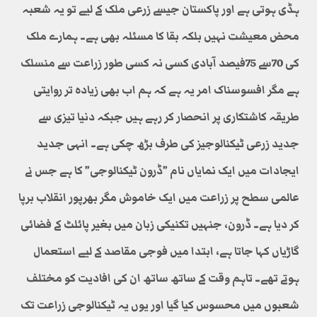
ہڈی ہوتی ہے اور پاکستان جیسے زرعی ملک کے لیے تو یہ شعبہ
محض معیشت نہیں بلکہ بقا کا مسئلہ بھی ہے۔ ہمارے ملک
کی 70سے 75فیصد آبادی کسی نہ کسی طور زراعت سے منسلک
ہے مگر افسوسناک امر یہ ہے کہ ہم اب بھی زیادہ تر روایتی
طریقہ کاشتکاری پر انحصار کر رہے ہیں جبکہ دنیا تیزی سے
جدید زرعی ٹیکنالوجیز کی طرف بڑھ چکی ہے۔ انہی جدید
ایجادات میں ایک نمایاں نام ”ڈرون ٹیکنالوجی” کا ہے جس نے
عالمی سطح پر زراعت میں ایک خاموش مگر بھرپور انقلاب برپا
کر دیا ہے۔ ڈرون، جنہیں تکنیکی زبان میں بغیر پائلٹ کے فضائی
گاڑیاں کہا جاتا ہے، ابتدا میں فوجی مقاصد کے لیے استعمال
ہوتے تھے۔ تاہم وقت کے ساتھ ساتھ ان کی افادیت کو مختلف
شعبوں میں محسوس کیا گیا اور یوں یہ ٹیکنالوجی زراعت تک