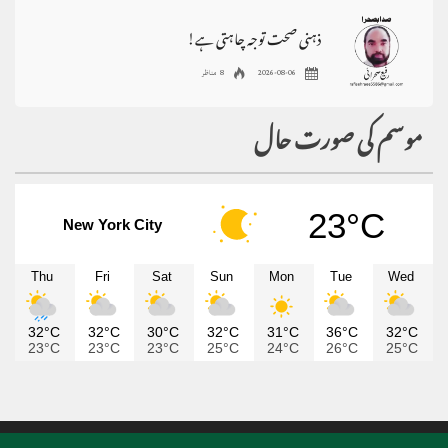
ذہنی صحت توجہ چاہتی ہے!
2026-08-06
8 مناظر
موسم کی صورت حال
23°C
New York City
Thu
Fri
Sat
Sun
Mon
Tue
Wed
32°C
32°C
30°C
32°C
31°C
36°C
32°C
23°C
23°C
23°C
25°C
24°C
26°C
25°C