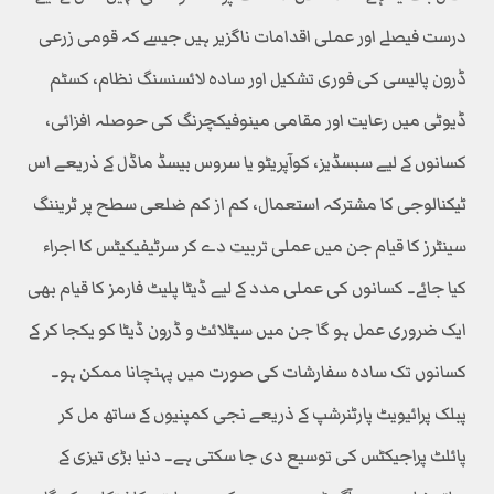
درست فیصلے اور عملی اقدامات ناگزیر ہیں جیسے کہ قومی زرعی
ڈرون پالیسی کی فوری تشکیل اور سادہ لائسنسنگ نظام، کسٹم
ڈیوٹی میں رعایت اور مقامی مینوفیکچرنگ کی حوصلہ افزائی،
کسانوں کے لیے سبسڈیز، کوآپریٹو یا سروس بیسڈ ماڈل کے ذریعے اس
ٹیکنالوجی کا مشترکہ استعمال، کم از کم ضلعی سطح پر ٹریننگ
سینٹرز کا قیام جن میں عملی تربیت دے کر سرٹیفیکیٹس کا اجراء
کیا جائے۔ کسانوں کی عملی مدد کے لیے ڈیٹا پلیٹ فارمز کا قیام بھی
ایک ضروری عمل ہو گا جن میں سیٹلائٹ و ڈرون ڈیٹا کو یکجا کر کے
کسانوں تک سادہ سفارشات کی صورت میں پہنچانا ممکن ہو۔
پبلک پرائیویٹ پارٹنرشپ کے ذریعے نجی کمپنیوں کے ساتھ مل کر
پائلٹ پراجیکٹس کی توسیع دی جا سکتی ہے۔ دنیا بڑی تیزی کے