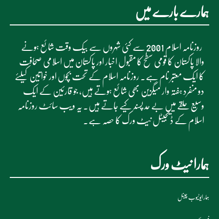
ہمارے بارے میں
روزنامہ اسلام 2001 سے کئی شہروں سے بیک وقت شائع ہونے
والا پاکستان کا قومی سطح کا مقبول اخبار اور پاکستان میں اسلامی صحافت
کا ایک معتبر نام ہے۔ روزنامہ اسلام کے تحت بچوں اور خواتین کیلئے
دو منفرد ہفتہ وار میگزین بھی شائع ہوتے ہیں، جو قارئین کے ایک
وسیع حلقے میں بے حد پسند کیے جاتے ہیں۔ یہ ویب سائٹ روزنامہ
اسلام کے ڈیجیٹل نیٹ ورک کا حصہ ہے۔
ہمارا نیٹ ورک
ہمارایوٹیوب چینل