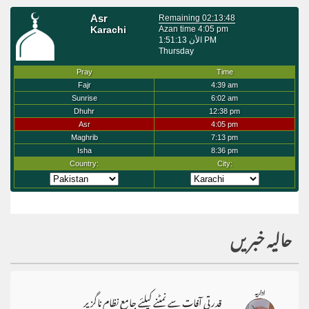
حالیہ خبریں
قدرتی آفات سے نمٹنے کیلئے جامع نظام ناگزیر