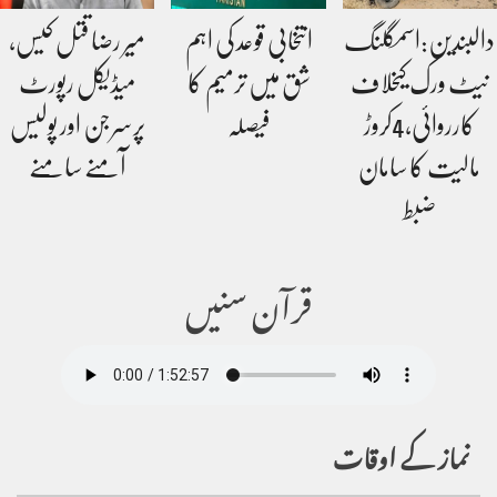
دالبندین:اسمگلنگ
انتخابی قوعد کی اہم
میر رضا قتل کیس،
نیٹ ورک کیخلاف
شق میں ترمیم کا
میڈیکل رپورٹ
کارروائی،4کروڑ
فیصلہ
پرسرجن اور پولیس
مالیت کا سامان
آمنے سامنے
ضبط
قرآن سنیں
نماز کے اوقات