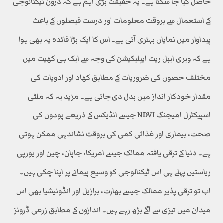
حاصل کیا جا سکتا ہے۔ یہ حقیقت بڑی اہم ہے کہ ڈرون ٹیکنالوجی
کے استعمال سے بروقت معلومات اور درست فیصلوں کے باعث
پیداوار میں نمایاں بہتری آتی ہے۔ اس کا ایک بڑا فائدہ یہ بھی ہوا
ہے کہ ویری ایبل ریٹ ایپلیکیشن کی وجہ سے ایک ہی کھیت میں
مختلف حصوں کی ضروریات کے مطابق کھاد اور ادویات کی
مقدار خودکار انداز میں بدل دی جاتی ہے۔ مزید یہ کہ ملٹی
اسپیکٹرل امیجنگ NDVI جیسے انڈیکس کے ذریعے پودوں کی
صحت، بیماری اور غذائی کمی کی بروقت نشاندہی ممکن ہوتی
ہے۔ دنیا کے ترقی یافتہ ممالک جیسے امریکا، جاپان، چین اور یورپی
ریاستیں پہلے ہی اس ٹیکنالوجی کو وسیع پیمانے پر اپنا چکی ہیں۔
اب تو ترقی پذیر ممالک جیسے بھارت، برازیل اور انڈونیشیا بھی اس
میدان میں تیزی سے آگے بڑھ رہے ہیں۔ اندازوں کے مطابق زرعی ڈرونز