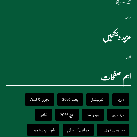
فیس بک پیج
رابطہ
مزید دیکھیں
اخبار
اہم صفحات
اداریہ
انٹرنیشنل
بجٹ 2026
بچوں کا اسلام
تازہ ترین
جرم و سزا
حج 2026
خاص
خصوصی تجزیے
خواتین کا اسلام
دلچسپ و عجیب