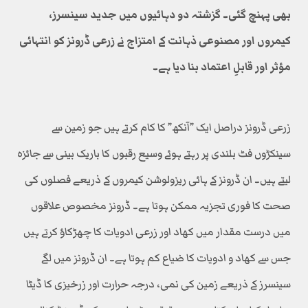
بھی پہنچ گئی۔ گزشتہ دو دہائیوں میں جدید سینسرز،
کیمروں اور مصنوعی ذہانت کے امتزاج نے زرعی ڈرونز کو انتہائی
مؤثر اور قابلِ اعتماد بنا دیا ہے۔
زرعی ڈرونز دراصل ایک ”آنکھ” کا کام کرتے ہیں جو زمین سے
سینکڑوں فٹ بلندی پر رہتے ہوئے وسیع رقبوں کا باریک بینی سے جائزہ
لیتے ہیں۔ ان ڈرونز کے ہائی ریزولوشن کیمروں کے ذریعے فصلوں کی
صحت کا فوری تجزیہ ممکن ہوتا ہے۔ ڈرونز مخصوص علاقوں
میں درست مقدار میں کھاد اور زرعی ادویات کا چھڑکاؤ کرتے ہیں
جس سے کھاد و ادویات کا ضیاع کم ہوتا ہے۔ ان ڈرونز میں لگے
سینسرز کے ذریعے زمین کی نمی، درجہ حرارت اور زرخیزی کا ڈیٹا