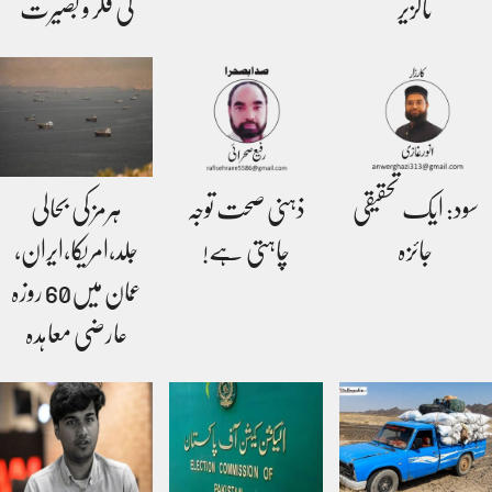
ناگزیر
کی فکر و بصیرت
سود: ایک تحقیقی
ذہنی صحت توجہ
ہرمز کی بحالی
جائزہ
چاہتی ہے!
جلد،امریکا،ایران،
عمان میں60 روزہ
عارضی معاہدہ