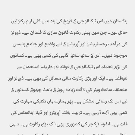
پاکستان میں اس ٹیکنالوجی کے فروغ کی راہ میں کئی اہم رکاوٹیں
حائل ہیں۔ جن میں پہلی رکاوٹ قانون سازی کا فقدان ہے۔ ڈرونز
کی درآمد، رجسٹریشن اور آپریشن کے لیے واضح اور جامع پالیسی
موجود نہیں۔ اس کے ساتھ ساتھ آگاہی کی کمی بھی ہے۔ کسانوں
کی بڑی تعداد اس ٹیکنالوجی کے فوائد اور طریقہ استعمال سے
ناواقف ہے۔ ایک اور بڑی رکاوٹ مالی مسائل کی بھی ہے۔ ڈرونز اور
متعلقہ سافٹ ویئر کی لاگت زیادہ ہونے کے باعث چھوٹے کسانوں کے
لیے اس تک رسائی مشکل ہے۔ پھر ہمارے ہاں تکنیکی مہارت کی
کمی بھی آڑے آ رہی ہے۔ تربیت یافتہ آپریٹرز اور ڈیٹا اینالسٹس کی
قلت ہے۔ انفراسٹرکچر کی کمزوری بھی ایک بڑی رکاوٹ ہے۔ دیہی