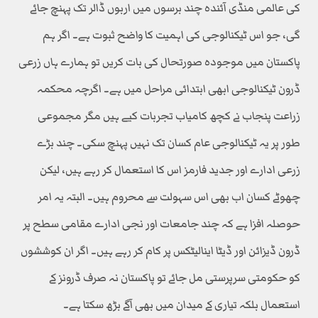
کی عالمی منڈی آئندہ چند برسوں میں اربوں ڈالر تک پہنچ جائے
گی، جو اس ٹیکنالوجی کی اہمیت کا واضح ثبوت ہے۔ اگر ہم
پاکستان میں موجودہ صورتحال کی بات کریں تو ہمارے ہاں زرعی
ڈرون ٹیکنالوجی ابھی ابتدائی مراحل میں ہے۔ اگرچہ محکمہ
زراعت پنجاب نے کچھ کامیاب تجربات کیے ہیں مگر مجموعی
طور پر یہ ٹیکنالوجی عام کسان تک نہیں پہنچ سکی۔ چند بڑے
زرعی ادارے اور جدید فارمز اس کا استعمال کر رہے ہیں، لیکن
چھوٹے کسان اب بھی اس سہولت سے محروم ہیں۔ البتہ یہ امر
حوصلہ افزا ہے کہ چند جامعات اور نجی ادارے مقامی سطح پر
ڈرون ڈیزائن اور ڈیٹا اینالیٹکس پر کام کر رہے ہیں۔ اگر ان کوششوں
کو حکومتی سرپرستی مل جائے تو پاکستان نہ صرف ڈرونز کے
استعمال بلکہ تیاری کے میدان میں بھی آگے بڑھ سکتا ہے۔