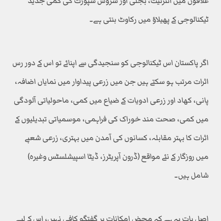
علاقوں میں انٹرنیٹ، بجلی اور سروس سپورٹ کی کمی جدید
ٹیکنالوجی کے پھیلاؤ میں رکاوٹ بنتی ہے۔
اگر پاکستان اس ٹیکنالوجی کو سنجیدگی سے اپنائے تو اس کے دور رس
اثرات مرتب ہو سکتے ہیں جن میں زرعی پیداوار میں نمایاں اضافہ،
پانی، کھاد اور زرعی ادویات کے ضیاع میں کمی، ماحولیاتی آلودگی
میں کمی، صحت مند خوراک کی فراہمی، موسمیاتی تبدیلیوں کے
اثرات کا بہتر مقابلہ، کسانوں کی آمدن میں بہتری، زرعی شعبے
میں روزگار کے نئے مواقع (ڈرون آپریٹرز، ڈیٹا اسپیشلسٹس وغیرہ)
شامل ہیں۔
اصل بات یہ ہے کہ محض امکانات پر گفتگو کافی نہیں، اس کے لیے