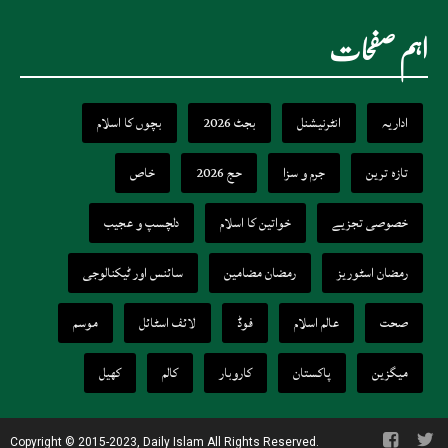
اہم صفحات
اداریہ
انٹرنیشنل
بجٹ 2026
بچوں کا اسلام
تازہ ترین
جرم و سزا
حج 2026
خاص
خصوصی تجزیے
خواتین کا اسلام
دلچسپ و عجیب
رمضان اسٹوریز
رمضان مضامین
سائنس اور ٹیکنالوجی
صحت
عالم اسلام
فوڈ
لائف اسٹائل
موسم
میگزین
پاکستان
کاروبار
کالم
کھیل
Copyright © 2015-2023, Daily Islam All Rights Reserved.