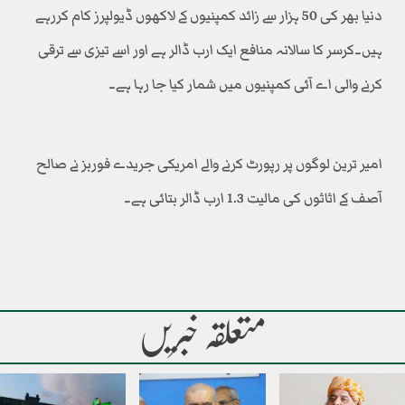
دنیا بھر کی 50 ہزار سے زائد کمپنیوں کے لاکھوں ڈیولپرز کام کررہے
ہیں۔کرسر کا سالانہ منافع ایک ارب ڈالر ہے اور اسے تیزی سے ترقی
کرنے والی اے آئی کمپنیوں میں شمار کیا جا رہا ہے۔
امیر ترین لوگوں پر رپورٹ کرنے والے امریکی جریدے فوربز نے صالح
آصف کے اثاثوں کی مالیت 1.3 ارب ڈالر بتائی ہے۔
متعلقہ خبریں