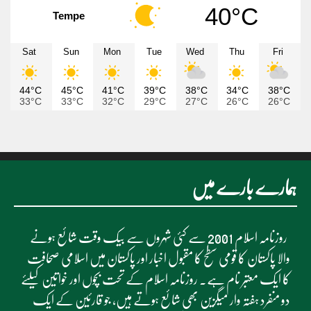
40°C
Tempe
Sat
Sun
Mon
Tue
Wed
Thu
Fri
44°C
45°C
41°C
39°C
38°C
34°C
38°C
33°C
33°C
32°C
29°C
27°C
26°C
26°C
ہمارے بارے میں
روزنامہ اسلام 2001 سے کئی شہروں سے بیک وقت شائع ہونے
والا پاکستان کا قومی سطح کا مقبول اخبار اور پاکستان میں اسلامی صحافت
کا ایک معتبر نام ہے۔ روزنامہ اسلام کے تحت بچوں اور خواتین کیلئے
دو منفرد ہفتہ وار میگزین بھی شائع ہوتے ہیں، جو قارئین کے ایک