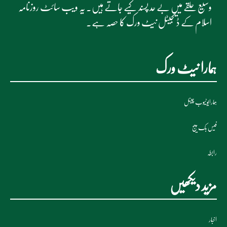
وسیع حلقے میں بے حد پسند کیے جاتے ہیں۔ یہ ویب سائٹ روزنامہ
اسلام کے ڈیجیٹل نیٹ ورک کا حصہ ہے۔
ہمارا نیٹ ورک
ہمارایوٹیوب چینل
فیس بک پیج
رابطہ
مزید دیکھیں
اخبار