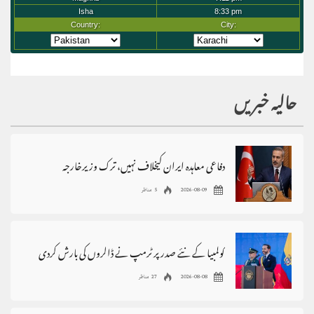
حالیہ خبریں
دفاعی معاہدہ ایران کیخلاف نہیں، ترک وزیرخارجہ
2026-08-09
5 مناظر
کولمبیا کے نئے صدر پر ٹرمپ نے ڈالروں کی بارش کردی
2026-08-08
27 مناظر