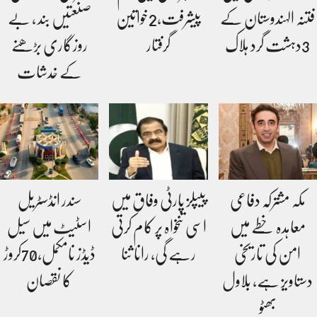
فتنہ الہندوستان کے
پیشرفت،2خواتین
صنعتیں بند ، بے
3دہشت گرد ہلاک
گرفتار
روزگاری بڑھنے
کے خدشات
مکہ مشترکہ دفاعی
پیپلز پارٹی وفاق میں
سندر انڈسٹریل
معاہدہ خطے میں
اسی تنخواہ پر کام کرتی
اسٹیٹ میں سیل
امن کی تاریخی
رہے گی، رانا ثنا
ڈیڈز نامکمل،70کروڑ
دستاویز ہے، بلاول
کا نقصان
بھٹو