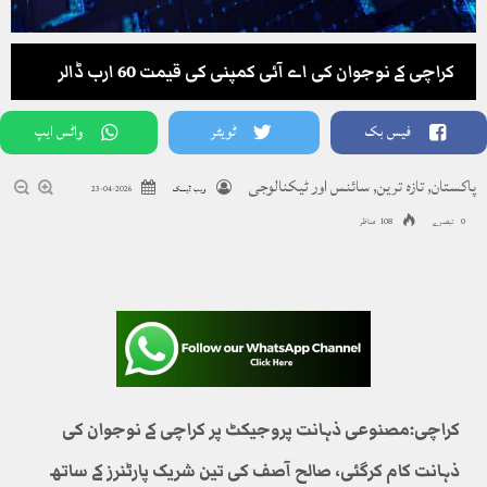
کراچی کے نوجوان کی اے آئی کمپنی کی قیمت 60 ارب ڈالر
فیس بک
ٹویٹر
واٹس ایپ
پاکستان
,
تازہ ترین
,
سائنس اور ٹیکنالوجی
ویب ڈیسک
2026-04-23
0 تبصرے
108 مناظر
کراچی:مصنوعی ذہانت پروجیکٹ پر کراچی کے نوجوان کی
ذہانت کام کرگئی، صالح آصف کی تین شریک پارٹنرز کے ساتھ