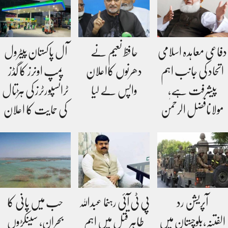
دفاعی معاہدہ اسلامی
حافظ نعیم نے
آل پاکستان پیٹرول
اتحاد کی جانب اہم
دھرنوں کااعلان
پمپ اونرز کا گڈز
پیشرفت ہے،
واپس لے لیا
ٹرانسپورٹرز کی ہڑتال
مولانافضل الرحمٰن
کی حمایت کا اعلان
آپریشن رد
پی ٹی آئی رہنما عبداللہ
حب میں پانی کا
الفتنہ،بلوچستان میں
طاہر قتل میں اہم
بحران، سینکڑوں