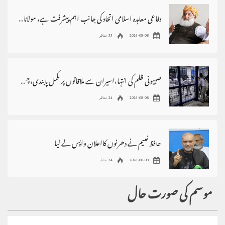
دفاعی معاہدہ اسلامی اتحاد کی جانب اہم پیشرفت ہے، مولانافضل الرحمٰن
2026-08-08
33 مناظر
صہیونی ظلم کی انتہا،اسیران سے ملاقاتوں پر مکمل پابندی،چھاپے،گرفتاریاں
2026-08-08
24 مناظر
حافظ نعیم نے دھرنوں کااعلان واپس لے لیا
2026-08-08
24 مناظر
موسم کی صورت حال