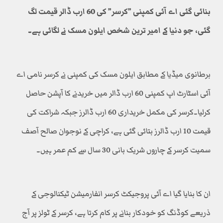
بنائی گئی اے آئی کمپنی ”کرسر” کی 60 ارب ڈالر قیمت لگ
گئی، جو دنیا کے امیر ترین شخص ایلون مسک نے لگائی ہے۔
برطانوی میڈیا کے مطابق ایلون مسک کی کمپنی نے کرسر نامی اے
آئی اسٹارٹ اپ کمپنی 60 ارب ڈالر میں خریدنے کا آپشن حاصل
کرلیا۔کرسر کی مکمل خریداری 60 ارب ڈالرز جبکہ شراکت کی
قیمت 10 ارب ڈالرز بتائی گئی ہے، کراچی کے نوجوان صالح آصف
سمیت کرسر کے چاروں شریک بانی 30 سال سے کم عمر ہیں۔
ان کا بنایا گیا اے آئی پروجیکٹ کرسر انفارمیشن ٹیکنالوجی کے
ذریعے کوڈنگ کو خودکار بنانے پر کام کرتا ہے، کرسر کے ٹولز پر آج