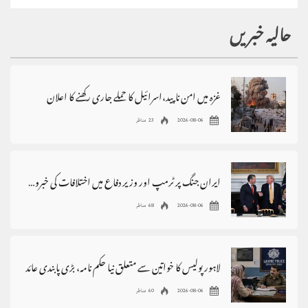
حالیہ خبریں
غزہ میں امن ناپید،اسرائیل کا حملے جاری رکھنے کا اعلان
2026-08-06
23 مناظر
ایران جنگ پر ٹرمپ اور وزیر دفاع میں اختلافات کی خبروں کی تردید
2026-08-06
68 مناظر
لاہور پولیس کا خواتین سے متعلق نیا حکم نامہ، بڑی پابندی عائد
2026-08-06
60 مناظر