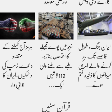
گا، جے ڈی وینس
عارضی معاہدہ
ایران جنگ: طویل
غزہ میں پورے قبیلے
ہرمز آج کھلنے کے
فاصلے تک مار
کا اجتماعي جنازہ،
متضاد
کرنے والے امریکی
ملبے سے ملنے والی
دعوے،ٹرمپ کی
میزائلوں کا ذخیرہ ختم
112 لاشیں
دھمکیاں،ایران کا
ہونے…
ایک…
جوابی وار
قرآن سنیں