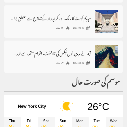
سپریم کورٹ کا مالک اور کرایہ دار کے تنازع سے متعلق بڑا فیصلہ
2026-08-06
79 مناظر
آبنائے ہرمز پر ٹول ٹیکس کی مخالفت، اقوام متحدہ سے فوری مداخلت کا مطالبہ
2026-08-06
47 مناظر
موسم کی صورت حال
26°C
New York City
Thu
Fri
Sat
Sun
Mon
Tue
Wed