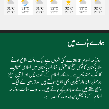
31°C
31°C
31°C
32°C
32°C
33°C
32°C
24°C
24°C
23°C
23°C
24°C
26°C
24°C
ہمارے بارے میں
روزنامہ اسلام 2001 سے کئی شہروں سے بیک وقت شائع ہونے
والا پاکستان کا قومی سطح کا مقبول اخبار اور پاکستان میں اسلامی صحافت
کا ایک معتبر نام ہے۔ روزنامہ اسلام کے تحت بچوں اور خواتین کیلئے
دو منفرد ہفتہ وار میگزین بھی شائع ہوتے ہیں، جو قارئین کے ایک
وسیع حلقے میں بے حد پسند کیے جاتے ہیں۔ یہ ویب سائٹ روزنامہ
اسلام کے ڈیجیٹل نیٹ ورک کا حصہ ہے۔