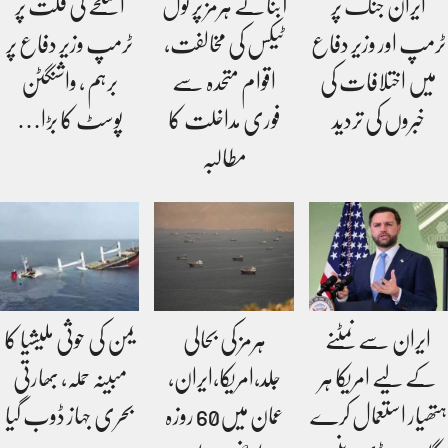
ایران جنگ پر
آبنائے ہرمز پر ٹول
اسلحے کی قلت پر
ٹرمپ اور وزیر دفاع
ٹیکس کی مخالفت،
ٹرمپ وزیر دفاع پر
میں اختلافات کی
اقوام متحدہ سے
برہم ، واشنگٹن
خبروں کی تردید
فوری مداخلت کا
پوسٹ کا بڑا…
مطالبہ
ایران سے نمٹنے
ہرمز کی بحالی
یمن کی حوثی ملیشیا کا
کے لیے امریکا ہر
جلد،امریکا،ایران،
مبینہ حملہ، بھارتی
ہتھیار استعمال کرے
عمان میں60 روزہ
بحری جہاز ڈوب گیا