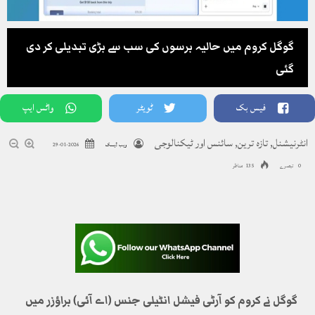
گوگل کروم میں حالیہ برسوں کی سب سے بڑی تبدیلی کر دی
گئی
فیس بک
ٹویٹر
واٹس ایپ
انٹرنیشنل
,
تازہ ترین
,
سائنس اور ٹیکنالوجی
ویب ڈیسک
2026-01-29
0 تبصرے
135 مناظر
گوگل نے کروم کو آرٹی فیشل انٹیلی جنس (اے آئی) براؤزر میں