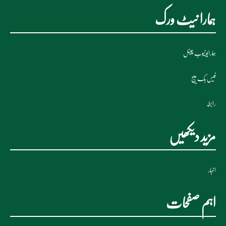
ہمارا نیٹ ورک
ہمارایوٹیوب چینل
فیس بک پیج
رابطہ
مزید دیکھیں
اخبار
اہم صفحات