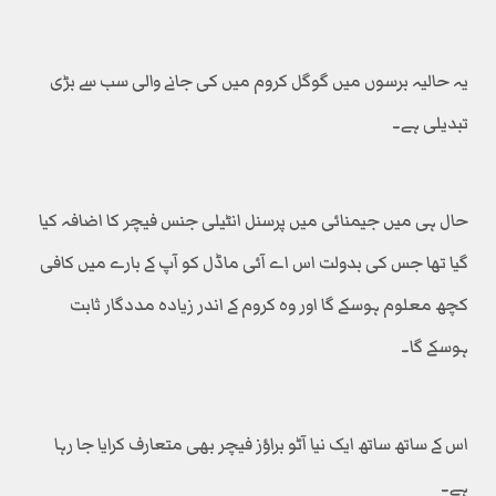
یہ حالیہ برسوں میں گوگل کروم میں کی جانے والی سب سے بڑی
تبدیلی ہے۔
حال ہی میں جیمنائی میں پرسنل انٹیلی جنس فیچر کا اضافہ کیا
گیا تھا جس کی بدولت اس اے آئی ماڈل کو آپ کے بارے میں کافی
کچھ معلوم ہوسکے گا اور وہ کروم کے اندر زیادہ مددگار ثابت
ہوسکے گا۔
اس کے ساتھ ساتھ ایک نیا آٹو براؤز فیچر بھی متعارف کرایا جا رہا
ہے۔