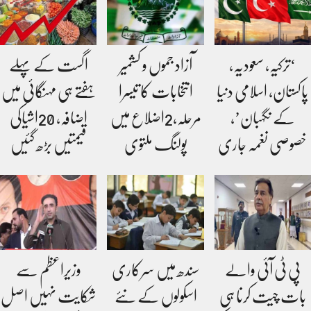
‘ترکیہ، سعودیہ،
آزاد جموں و کشمیر
اگست کے پہلے
پاکستان، اسلامی دنیا
انتخابات کا تیسرا
ہفتے ہی مہنگائی میں
کے نگہبان’،
مرحلہ،2اضلاع میں
اضافہ، 20اشیاکی
خصوصی نغمہ جاری
پولنگ ملتوی
قیمتیں بڑھ گئیں
پی ٹی آئی والے
سندھ میں سرکاری
وزیراعظم سے
بات چیت کرنا ہی
اسکولوں کے نئے
شکایت نہیں اصل