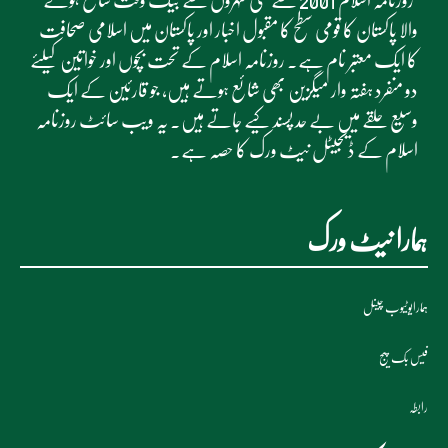
روزنامہ اسلام 2001 سے کئی شہروں سے بیک وقت شائع ہونے
والا پاکستان کا قومی سطح کا مقبول اخبار اور پاکستان میں اسلامی صحافت
کا ایک معتبر نام ہے۔ روزنامہ اسلام کے تحت بچوں اور خواتین کیلئے
دو منفرد ہفتہ وار میگزین بھی شائع ہوتے ہیں، جو قارئین کے ایک
وسیع حلقے میں بے حد پسند کیے جاتے ہیں۔ یہ ویب سائٹ روزنامہ
اسلام کے ڈیجیٹل نیٹ ورک کا حصہ ہے۔
ہمارا نیٹ ورک
ہمارایوٹیوب چینل
فیس بک پیج
رابطہ