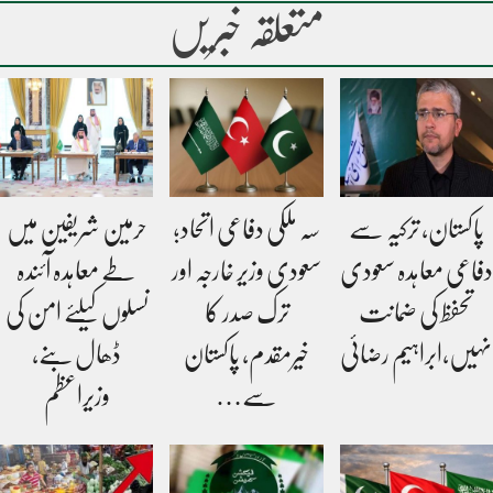
متعلقہ خبریں
پاکستان، ترکیہ سے
سہ ملکی دفاعی اتحاد؛
حرمین شریفین میں
دفاعی معاہدہ سعودی
سعودی وزیر خارجہ اور
طے معاہدہ آئندہ
تحفظ کی ضمانت
ترک صدر کا
نسلوں کیلئے امن کی
نہیں،ابراہیم رضائی
خیرمقدم، پاکستان
ڈھال بنے،
سے…
وزیراعظم