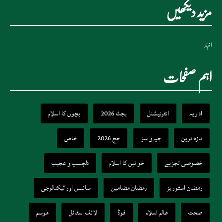
مزید دیکھیں
اخبار
اہم صفحات
اداریہ
انٹرنیشنل
بجٹ 2026
بچوں کا اسلام
تازہ ترین
جرم و سزا
حج 2026
خاص
خصوصی تجزیے
خواتین کا اسلام
دلچسپ و عجیب
رمضان اسٹوریز
رمضان مضامین
سائنس اور ٹیکنالوجی
صحت
عالم اسلام
فوڈ
لائف اسٹائل
موسم