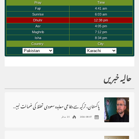
حالیہ خبریں
پاکستان، ترکیہ سے دفاعی معاہدہ سعودی تحفظ کی ضمانت نہیں،ابراہیم رضائی
2026-08-07
25 مناظر