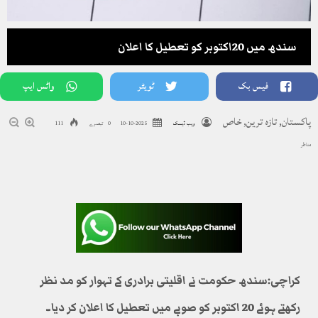
سندھ میں 20اکتوبر کو تعطیل کا اعلان
فیس بک
ٹویٹر
واٹس ایپ
پاکستان
,
تازہ ترین
,
خاص
ویب ڈیسک
2025-10-10
0 تبصرے
111
مناظر
کراچی:
سندھ حکومت نے اقلیتی برادری کے تہوار کو مد نظر
رکھتے ہوئے 20 اکتوبر کو صوبے میں تعطیل کا اعلان کر دیا۔