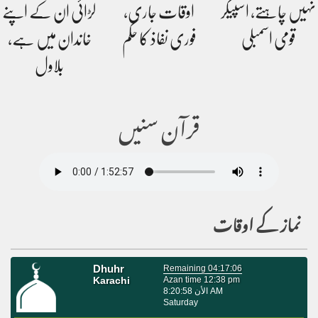
نہیں چاہتے، اسپیکر
اوقات جاری،
لڑائی ان کے اپنے
قومی اسمبلی
فوری نفاذ کا حکم
خاندان میں ہے،
بلاول
قرآن سنیں
نماز کے اوقات