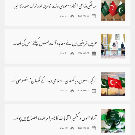
سہ ملکی دفاعی اتحاد؛ سعودی وزیر خارجہ اور ترک صدر کا خیرمقدم، پاکستان سے اظہارِ تشکر
2026-08-07
31 مناظر
حرمین شریفین میں طے معاہدہ آئندہ نسلوں کیلئے امن کی ڈھال بنے، وزیراعظم
2026-08-07
21 مناظر
‘ترکیہ، سعودیہ، پاکستان، اسلامی دنیا کے نگہبان’، خصوصی نغمہ جاری
2026-08-07
24 مناظر
آزاد جموں و کشمیر انتخابات کا تیسرا مرحلہ،2اضلاع میں پولنگ ملتوی
2026-08-07
40 مناظر