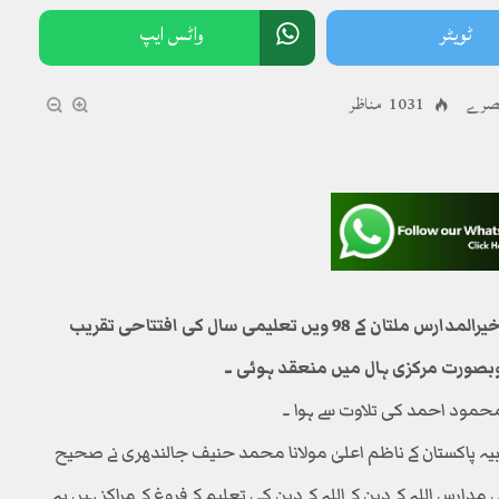
ٹویٹر
واٹس ایپ
1031 مناظر
ملتان(خصوصی رپورٹ) ممتازدینی درس گاہ جامعہ خیرالمدارس ملتان کے 98 ویں تعلیمی سال کی افتتاحی تقریب
صورت مرکزی ہال میں منعقد ہوئی ۔
 محمود احمد کی تلاوت سے ہوا ۔
یہ پاکستان کے ناظم اعلیٰ مولانا محمد حنیف جالندھری نے صحیح
رس اللہ کے دین کے اللہ کے دین کی تعلیم کے فروغ کے مراکز ہیں یہ