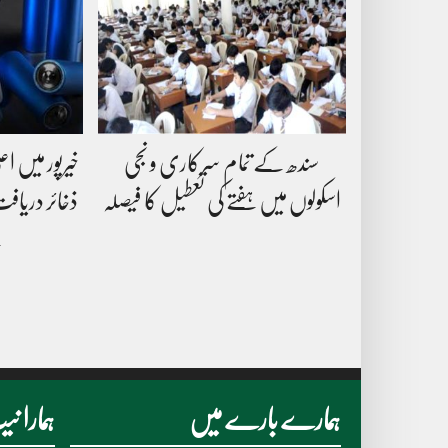
سندھ کے تمام سرکاری و نجی
خیرپور میں ا
اسکولوں میں ہفتے کی تعطیل کا فیصلہ
ذخائر دریاف
ک
ہمارے بارے میں
ہمارا 