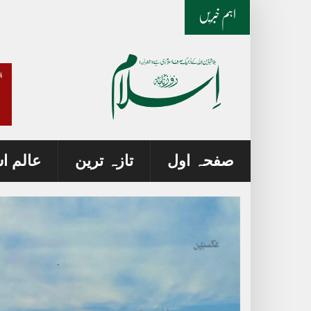
کیا اولاد کو اپنا عقیدہ سکھانا چاہیے؟
اہم خبریں
صفحہ اول
تازہ ترین
عالم ا