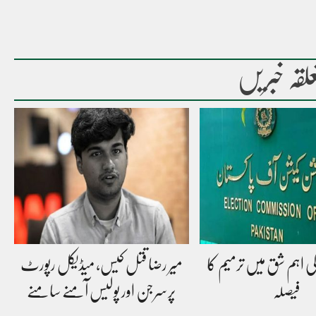
لقہ خبریں
 کی اہم شق میں ترمیم کا
میر رضا قتل کیس، میڈیکل رپورٹ
فیصلہ
پرسرجن اور پولیس آمنے سامنے