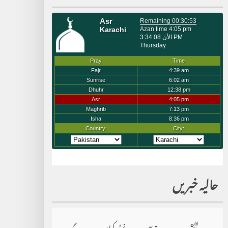
حالیہ خبریں