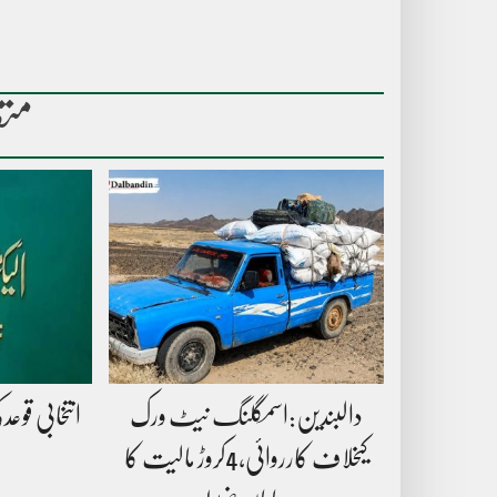
متع
دالبندین:اسمگلنگ نیٹ ورک
انتخابی قوعد
کیخلاف کارروائی،4کروڑ مالیت کا