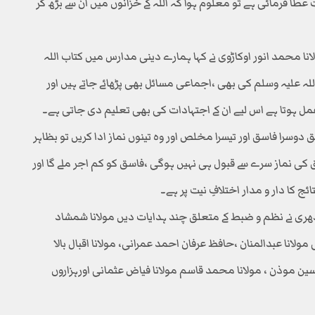
طا فرمائی ہے تو معلوم ہوا کہ اللہ کے خزانوں میں ان سے بڑھ کر
ا محمد انور اوکاڑوی نے کہا ہمارے دینی مدارس میں کتاب اللہ
 علیہ وسلم کی بھی ،اجماعی مسائل بھی پڑھائے جاتے ہیں اور
مل ہوتا ہے اس لیے ان کے اجتہادات کی بھی تعلیم دی جاتی ہے۔
 دوسرا فاسق اور تیسرا مخلص اور وہ تینوں نماز ادا کریں تو بظاہر
کی نماز سرے سے قبول ہی نہیں ہوگی ،فاسق کو کم اجر ملے گا اور
ئج کا دار و مدار اختلافِ نیت پر ہے۔
ری نے نظم و ضبط کے متعلق چند ہدایات دیں مولانا شمشاد
ولانا عبدالمنان ،حافظ عرفان احمد عمرانی، مولانا اقبال بالا
یاسین موذن ، مولانا محمد قاسم مولانا فیاض عثمانی اورہزاروں