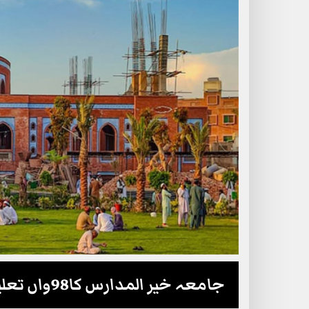
جامعہ خیر المدارس کا98واں تعلیمی سال شروع، افتتاحی تقریب