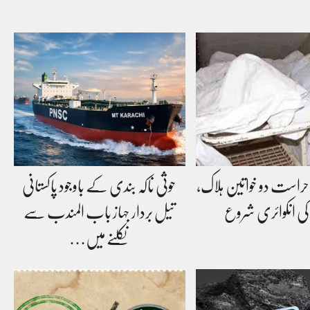
رِ حراست دو خواتین ہلاک،
حوثی ناکہ بندی کے باوجود پاکستانی
کی انکوائری شروع
تیل بردار جہاز باب المندب سے
نکلنے میں…