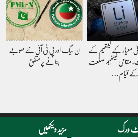
علیٰ معیار کے لیتھیم کے
ن لیگ اور پی ٹی آئی نئے صوبے
ت، مقامی لیتھیم صنعت
بنانے پر متفق
ے قیام…
نیٹ ورک
مزید دیکھیں