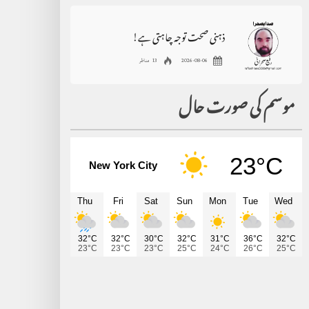
ذہنی صحت توجہ چاہتی ہے!
2026-08-06
13 مناظر
موسم کی صورت حال
23°C
New York City
Thu
Fri
Sat
Sun
Mon
Tue
Wed
32°C
32°C
30°C
32°C
31°C
36°C
32°C
23°C
23°C
23°C
25°C
24°C
26°C
25°C