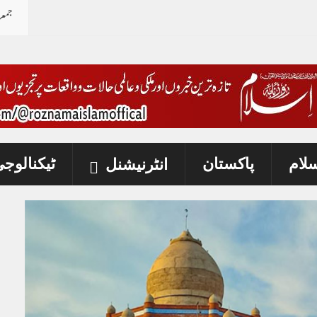
جمع
سلام
پاکستان
ٹیکنالوج
انٹرنیشنل