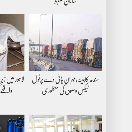
سامان ضبط
سندھ کابینہ،مہران ہائی وے پرٹول
لاہور میں زی
ٹیکس وصولی کی منظوری
واقعے 