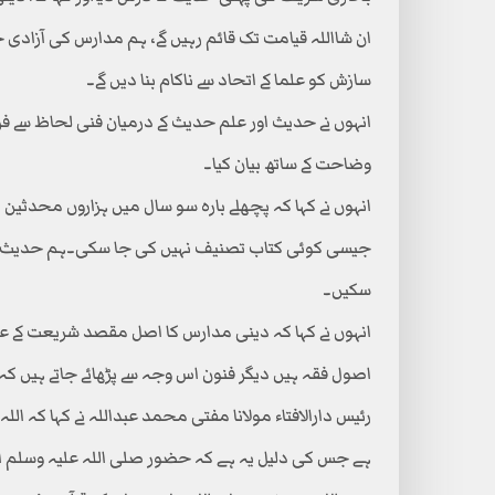
ان شااللہ قیامت تک قائم رہیں گے، ہم مدارس کی آزادی 
سازش کو علما کے اتحاد سے ناکام بنا دیں گے۔
انہوں نے حدیث اور علم حدیث کے درمیان فنی لحاظ سے ف
وضاحت کے ساتھ بیان کیا۔
انہوں نے کہا کہ پچھلے بارہ سو سال میں ہزاروں محدثین 
جیسی کوئی کتاب تصنیف نہیں کی جا سکی۔ہم حدیث اس ل
سکیں۔
انہوں نے کہا کہ دینی مدارس کا اصل مقصد شریعت کے 
اصول فقہ ہیں دیگر فنون اس وجہ سے پڑھائے جاتے ہیں ک
رئیس دارالافتاء مولانا مفتی محمد عبداللہ نے کہا کہ ال
ہے جس کی دلیل یہ ہے کہ حضور صلی اللہ علیہ وسلم الل