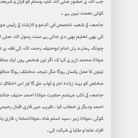
جب اللہ نے حضور صلی اللہ علیہ وسلم کو قرآن و شریعت ع
کوئی نعمت نہیں ہے ۔
جامعہ کے شعبہ تخصص فی الدعو و الارشاد کے رئیس مولان
کی بھی تعلیم بھی دی جاتی ہے سنت رسول اللہ صلی اللہ
چونکہ ہمارے ہاں امام ابوحنیفہ رحمہ اللہ کی فقہ پر ع
مولانا محمد ازہر نے کہا کہ اگر تین شخص ہوں ایک منافق
تینوں کا عمل یکساں ہوگا مگر نتیجہ مختلف ہوگا منافق 
مخلص کو بہت زیادہ اجر و ثواب ملے گا اور اس اختلافِ نتا
جامعہ کے نائب مہتمم حضرت مولانا احمد حنیف جالندھ
احمد ودیگر نے خطاب کیا ، تقریب میں قاری اقبال رحیمی م
کوٹی ،مولانا زبیر ، سید اسلم شاہ ،مولانامختا ر، قاری 
افراد علما و طلبا نے شرکت کی۔