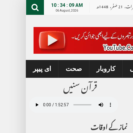
رات،
21
صــَــفــَــر،
1448ھ
10 : 34 : 10 AM
06 August, 2026
ی
کاروبار
صحت
ای پیپر
قرآن سنیں
نماز کے اوقات