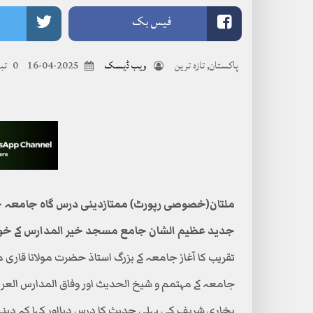
فیس بک
پاکستان
,
تازہ ترین
ویب ڈیسک
2025-04-16
0 تبصرے
جدید عظیم الشان جامع مسجد خیر المدارس کے خوب
تقریب کا آغاز جامعہ کے بزرگ استاذ حضرت مولانا قاری
جامعہ کے مہتمم و شیخ الحدیث اور وفاق المدارس العرب
بخاری شریف کی پہلی حدیث کا درس دیااور کہا کہ دینی مدا