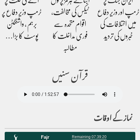
ایران جنگ پر
آبنائے ہرمز پر ٹول
اسلحے کی قلت پر
ٹرمپ اور وزیر دفاع
ٹیکس کی مخالفت،
ٹرمپ وزیر دفاع پر
میں اختلافات کی
اقوام متحدہ سے
برہم ، واشنگٹن
خبروں کی تردید
فوری مداخلت کا
پوسٹ کا بڑا…
مطالبہ
قرآن سنیں
نماز کے اوقات