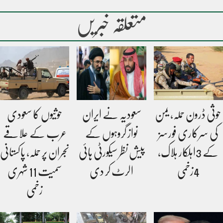
متعلقہ خبریں
حوثی ڈرون حملہ، یمن
سعودیہ نے ایران
حوثیوں کا سعودی
کی سرکاری فورسز
نواز گروہوں کے
عرب کے علاقے
کے 3اہلکار ہلاک،
پیش نظر سیکورٹی ہائی
نجران پر حملہ، پاکستانی
4زخمی
الرٹ کر دی
سمیت 11 شہری
زخمی