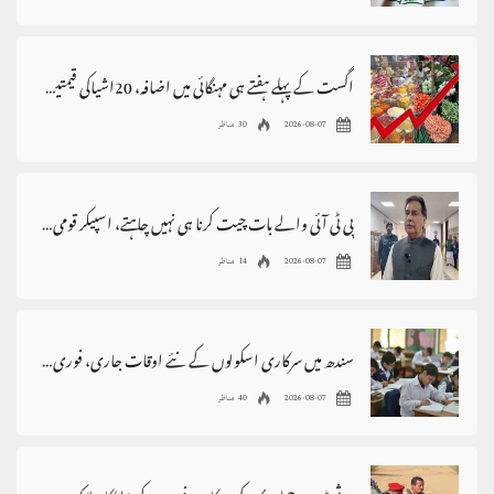
اگست کے پہلے ہفتے ہی مہنگائی میں اضافہ، 20اشیاکی قیمتیں بڑھ گئیں
2026-08-07
30 مناظر
پی ٹی آئی والے بات چیت کرنا ہی نہیں چاہتے، اسپیکر قومی اسمبلی
2026-08-07
14 مناظر
سندھ میں سرکاری اسکولوں کے نئے اوقات جاری، فوری نفاذ کا حکم
2026-08-07
40 مناظر