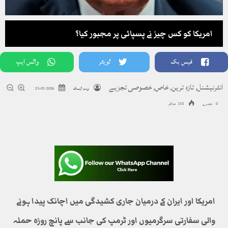
امریکا کو کس چیز نے پسپائی پر مجبور کیا؟
فیس بک
ٹویٹر
واٹس ایپ
انٹرنیشنل
,
تازہ ترین
,
خاص
,
خصوصی تجزیے
ویب ڈیسک
2026-03-25
0 تبصرے
155 مناظر
امریکا اور ایران کے درمیان جاری کشیدگی میں اچانک پیدا ہونے
والی سفارتی سرگرمیوں اور ٹرمپ کی جانب سے پانچ روزہ حملہ