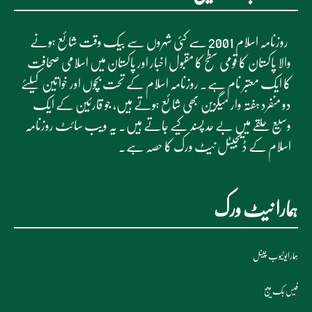
روزنامہ اسلام 2001 سے کئی شہروں سے بیک وقت شائع ہونے
والا پاکستان کا قومی سطح کا مقبول اخبار اور پاکستان میں اسلامی صحافت
کا ایک معتبر نام ہے۔ روزنامہ اسلام کے تحت بچوں اور خواتین کیلئے
دو منفرد ہفتہ وار میگزین بھی شائع ہوتے ہیں، جو قارئین کے ایک
وسیع حلقے میں بے حد پسند کیے جاتے ہیں۔ یہ ویب سائٹ روزنامہ
اسلام کے ڈیجیٹل نیٹ ورک کا حصہ ہے۔
ہمارا نیٹ ورک
ہمارایوٹیوب چینل
فیس بک پیج