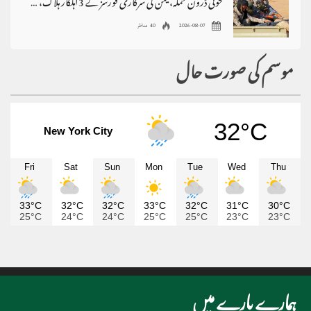
حوثی ڈرون حملہ، یمن کی سرکاری فورسز کے 3اہلکار ہلاک، 4زخمی
2026-08-07
40 مناظر
موسم کی صورت حال
32°C
New York City
Fri
Sat
Sun
Mon
Tue
Wed
Thu
33°C
32°C
32°C
33°C
32°C
31°C
30°C
25°C
24°C
24°C
25°C
25°C
23°C
23°C
ہمارے بارے میں