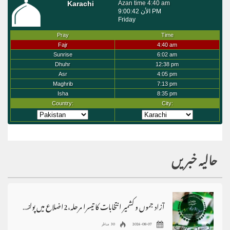
حالیہ خبریں
آزاد جموں و کشمیر انتخابات کا تیسرا مرحلہ،2اضلاع میں پولنگ ملتوی
2026-08-07
30 مناظر