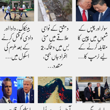
سولر اور چپس کے
دمشق کے نواحی
بینکاک ، دادا اور
شعبوں میں چین کا
علاقے میں منی
دادی کو قتل کرنے
مقابلہ کرنے کے
بس میں دھماکہ، 2
کے بعد ملزم کی
لیے ٹرمپ کا…
افراد جاں بحق،
اسکول میں…
متعدد…