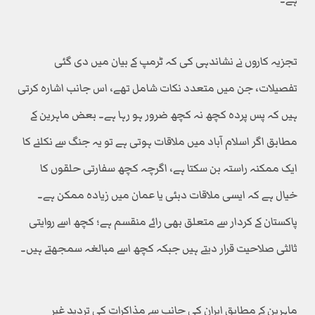
تجزیہ کاروں نے نشاندہی کی کہ ٹرمپ کے بیان میں دی گئی
تفصیلات، جن میں متعدد نکات شامل تھے، اس جانب اشارہ کرتی
ہیں کہ پس پردہ کچھ نہ کچھ ضرور ہو رہا ہے۔ بعض ماہرین کے
مطابق اگر اسلام آباد میں ملاقات ہوتی ہے تو یہ جنگ سے نکلنے کا
ایک ممکنہ راستہ بن سکتا ہے، اگرچہ کچھ سفارتی حلقوں کا
خیال ہے کہ ایسی ملاقات دبئی یا عمان میں زیادہ ممکن ہے۔
پاکستان کے کردار سے متعلق بھی رائے منقسم ہے؛ کچھ اسے روایتی
ثالثی صلاحیت قرار دیتے ہیں جبکہ کچھ اسے مبالغہ سمجھتے ہیں۔
ماہرین کے مطابق ایران کی جانب سے مذاکرات کی تردید غیر