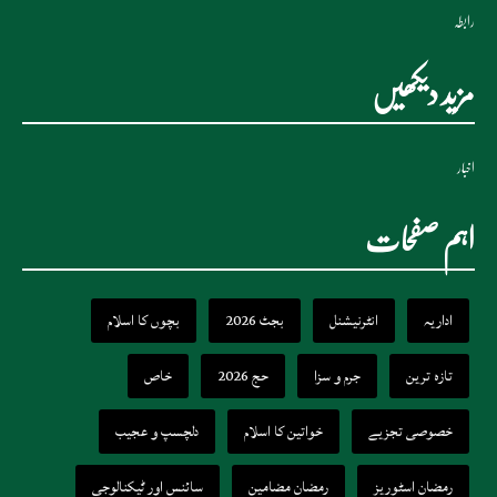
رابطہ
مزید دیکھیں
اخبار
اہم صفحات
اداریہ
انٹرنیشنل
بجٹ 2026
بچوں کا اسلام
تازہ ترین
جرم و سزا
حج 2026
خاص
خصوصی تجزیے
خواتین کا اسلام
دلچسپ و عجیب
رمضان اسٹوریز
رمضان مضامین
سائنس اور ٹیکنالوجی