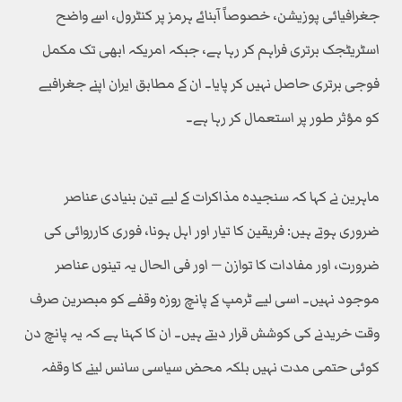
جغرافیائی پوزیشن، خصوصاً آبنائے ہرمز پر کنٹرول، اسے واضح
اسٹریٹجک برتری فراہم کر رہا ہے، جبکہ امریکہ ابھی تک مکمل
فوجی برتری حاصل نہیں کر پایا۔ ان کے مطابق ایران اپنے جغرافیے
کو مؤثر طور پر استعمال کر رہا ہے۔
ماہرین نے کہا کہ سنجیدہ مذاکرات کے لیے تین بنیادی عناصر
ضروری ہوتے ہیں: فریقین کا تیار اور اہل ہونا، فوری کارروائی کی
ضرورت، اور مفادات کا توازن — اور فی الحال یہ تینوں عناصر
موجود نہیں۔ اسی لیے ٹرمپ کے پانچ روزہ وقفے کو مبصرین صرف
وقت خریدنے کی کوشش قرار دیتے ہیں۔ ان کا کہنا ہے کہ یہ پانچ دن
کوئی حتمی مدت نہیں بلکہ محض سیاسی سانس لینے کا وقفہ
ہے۔