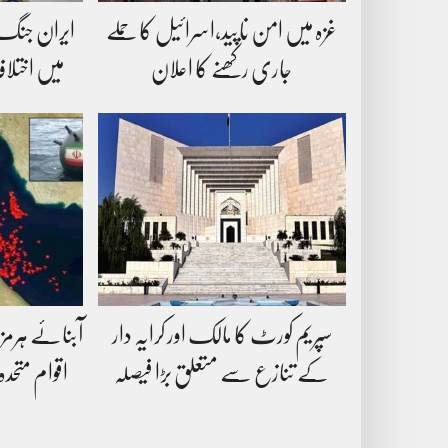
غزہ میں امن ناپید،اسرائیل کا حملے
ایران جنگ 
جاری رکھنے کا اعلان
میں اختلاف
سپریم کورٹ کا مالک اور کرایہ دار
آبنائے ہرمز 
کے تنازع سے متعلق بڑا فیصلہ
اقوام متحد