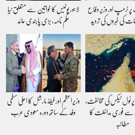
پر ٹرمپ اور وزیر دفاع
لاہور پولیس کا خواتین سے متعلق نیا
ات کی خبروں کی تردید
حکم نامہ، بڑی پابندی عائد
پر ٹول ٹیکس کی مخالفت،
وزیراعظم اور فیلڈ مارشل کا اعلیٰ سطحی
ہ سے فوری مداخلت کا
وفد کے ساتھ دورہ سعودی عرب
مطالبہ