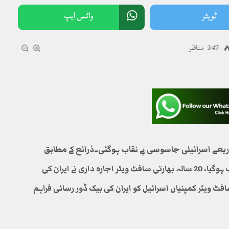
ٹویٹر
واٹس ایپ
247 مناظر
ذریعے اسرائیلی جاسوسی بے نقاب ہوگئی۔ذرائع کے مطابق
بھارت اور اسرائیل کا سازشی اتحاد ایک بار پھر بے نقاب ہوگیا، 20 سالہ بھارتی سافٹ ویئر اجارہ داری نے ایران کی
افٹ ویئر کمپنیاں اسرائیل کو ایران کی بیک ڈور رسائی فراہم