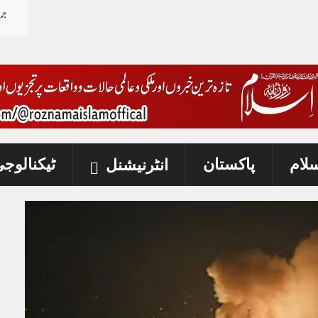
جم
فات
_
سلام
پاکستان
ٹیکنالوج
انٹرنیشنل