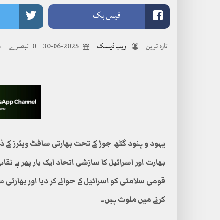
فیس بک
تازہ ترین
ویب ڈیسک
2025-06-30
0 تبصرے
یہود و ہنود گٹھ جوڑ کے تحت بھارتی سافٹ ویئرز کے 
قومی سلامتی کو اسرائیل کے حوالے کر دیا اور بھارتی س
کرنے میں ملوث ہیں۔