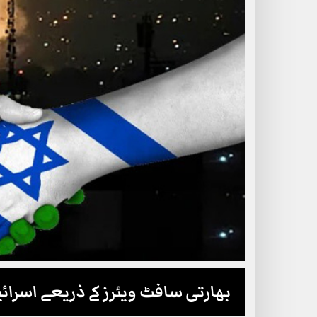
بھارتی سافٹ ویئرز کے ذریعے اسرا