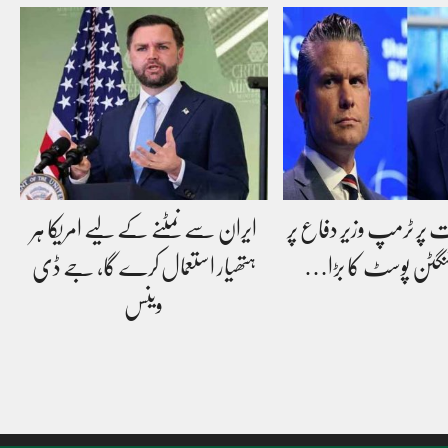
ت پر ٹرمپ وزیر دفاع پر
ایران سے نمٹنے کے لیے امریکا ہر
شنگٹن پوسٹ کا بڑا…
ہتھیار استعمال کرے گا، جے ڈی
وینس