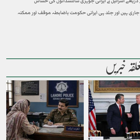
 ذریعے اسرائیل نے ایرانی جوہری سائنسدانوں کی حساس
اری ہیں اور جلد ہی ایرانی حکومت باضابطہ موقف اور ممکنہ
لقہ خبریں