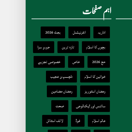
اہم صفحات
اداریہ
انٹرنیشنل
بجٹ 2026
بچوں کا اسلام
تازہ ترین
جرم و سزا
حج 2026
خاص
خصوصی تجزیے
خواتین کا اسلام
دلچسپ و عجیب
رمضان اسٹوریز
رمضان مضامین
سائنس اور ٹیکنالوجی
صحت
عالم اسلام
فوڈ
لائف اسٹائل