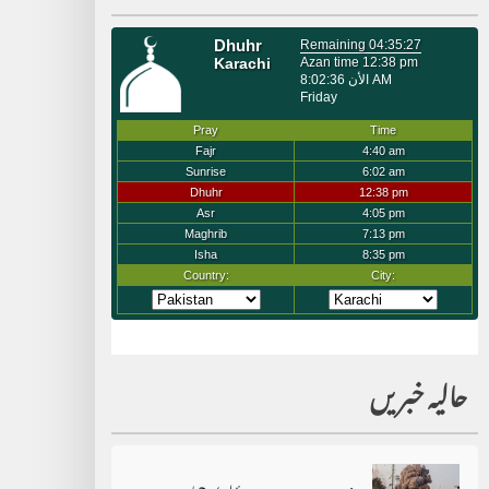
حالیہ خبریں