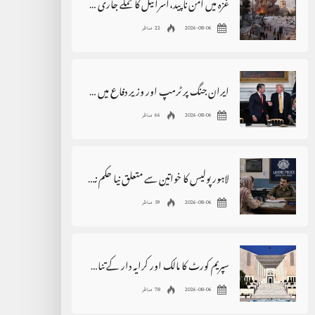
غزہ میں امن ناپید،اسرائیل کا حملے جاری رکھنے کا اعلان
2026-08-06
22 مناظر
ایران جنگ پر ٹرمپ اور وزیر دفاع میں اختلافات کی خبروں کی تردید
2026-08-06
66 مناظر
لاہور پولیس کا خواتین سے متعلق نیا حکم نامہ، بڑی پابندی عائد
2026-08-06
59 مناظر
سپریم کورٹ کا مالک اور کرایہ دار کے تنازع سے متعلق بڑا فیصلہ
2026-08-06
78 مناظر