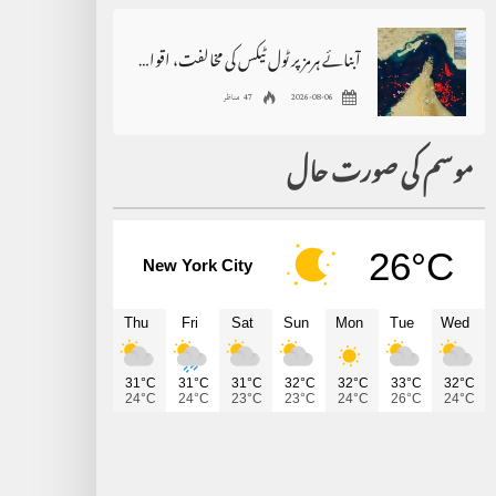
آبنائے ہرمز پر ٹول ٹیکس کی مخالفت، اقوام متحدہ سے فوری مداخلت کا مطالبہ
2026-08-06
47 مناظر
موسم کی صورت حال
26°C
New York City
Thu
Fri
Sat
Sun
Mon
Tue
Wed
31°C
31°C
31°C
32°C
32°C
33°C
32°C
24°C
24°C
23°C
23°C
24°C
26°C
24°C