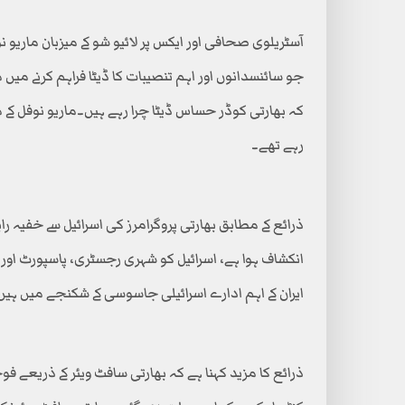
آسٹریلوی صحافی اور ایکس پر لائیو شو کے میزبان ماریو نو
جو سائنسدانوں اور اہم تنصیبات کا ڈیٹا فراہم کرنے میں 
کہ بھارتی کوڈر حساس ڈیٹا چرا رہے ہیں۔ماریو نوفل کے 
رہے تھے۔
ذرائع کے مطابق بھارتی پروگرامرز کی اسرائیل سے خفیہ 
انکشاف ہوا ہے، اسرائیل کو شہری رجسٹری، پاسپورٹ او
ایران کے اہم ادارے اسرائیلی جاسوسی کے شکنجے میں ہیں
ذرائع کا مزید کہنا ہے کہ بھارتی سافٹ ویئر کے ذریعے ف