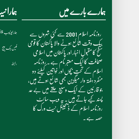
ہمارے بارے میں
ہمارا 
ہمارایوٹیوب چی
روزنامہ اسلام 2001 سے کئی شہروں سے
بیک وقت شائع ہونے والا پاکستان کا قومی
فیس بک پیج
سطح کا مقبول اخبار اور پاکستان میں اسلامی
صحافت کا ایک معتبر نام ہے۔ روزنامہ
رابطہ
اسلام کے تحت بچوں اور خواتین کیلئے دو
منفرد ہفتہ وار میگزین بھی شائع ہوتے ہیں،
جو قارئین کے ایک وسیع حلقے میں بے حد
پسند کیے جاتے ہیں۔ یہ ویب سائٹ
روزنامہ اسلام کے ڈیجیٹل نیٹ ورک کا
حصہ ہے۔