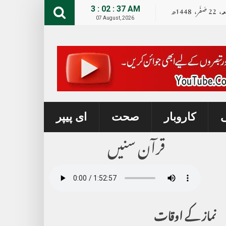
عہ،
22
صــَــفــَــر،
1448ھ
3 : 02 : 38 AM
07 August, 2026
ی
کاروبار
صحت
ای پیپر
قرآن سنیں
نماز کے اوقات