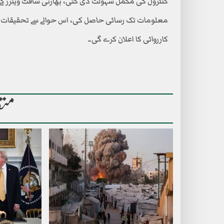
کنٹرول کی مکمل سہولت دی گئی، بھارتی سافٹ ویئرز کے
معلومات تک رسائی حاصل کی، اس حوالے سے تحقیقات ج
کارروائی کا اعلان کرے گی۔
متع