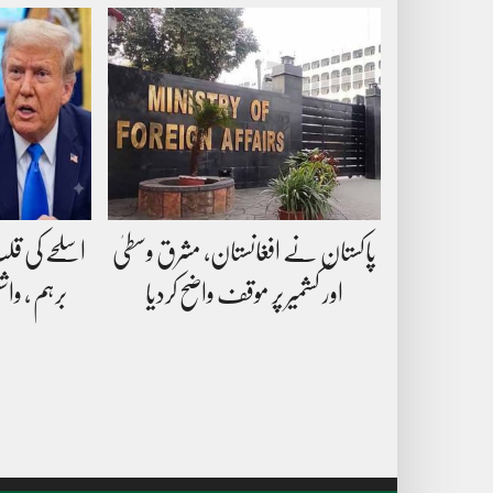
پاکستان نے افغانستان، مشرق وسطیٰ
اسلحے کی قل
اور کشمیر پر موقف واضح کردیا
برہم ، وا