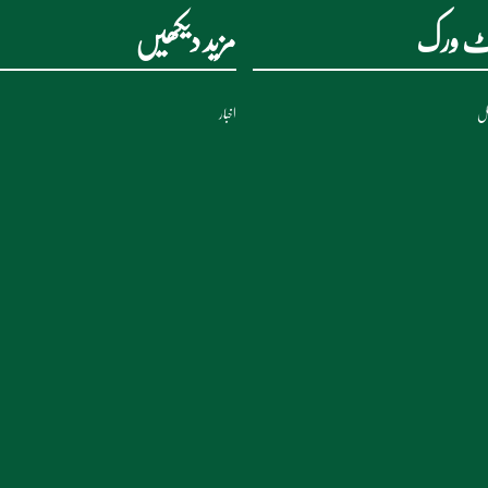
نیٹ ورک
مزید دیکھیں
نل
اخبار