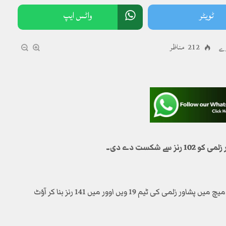
ٹویٹر
واٹس ایپ
212 مناظر
راولپنڈی کرکٹ اسٹیڈیم میں کھیلے گئے ایونٹ کے پانچویں میچ میں پشاور زلمی کی ٹیم 19 ویں اوور میں 141 رنز بنا کر آؤٹ