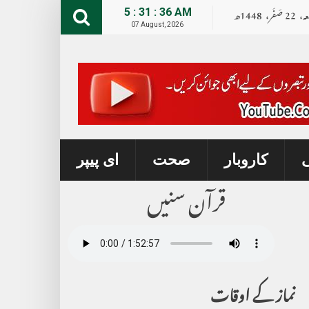
عہ،
22
صــَــفــَــر،
1448ھ
5 : 31 : 38 AM
07 August, 2026
ی
کاروبار
صحت
ای پیپر
قرآن سنیں
نماز کے اوقات