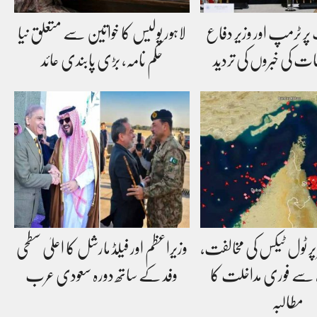
پر ٹرمپ اور وزیر دفاع
لاہور پولیس کا خواتین سے متعلق نیا
ات کی خبروں کی تردید
حکم نامہ، بڑی پابندی عائد
پر ٹول ٹیکس کی مخالفت،
وزیراعظم اور فیلڈ مارشل کا اعلیٰ سطحی
ہ سے فوری مداخلت کا
وفد کے ساتھ دورہ سعودی عرب
مطالبہ