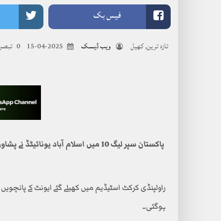
فیس بک
تازہ ترین
,
کھیل
ویب ڈیسک
2025-04-15
0 تبصرے
پاکستان سپر لیگ 10 میں اسلام آباد یونائیٹڈ نے پشاور زلمی کو 102 رنز سے شکست دے دی۔
ہوگئی۔