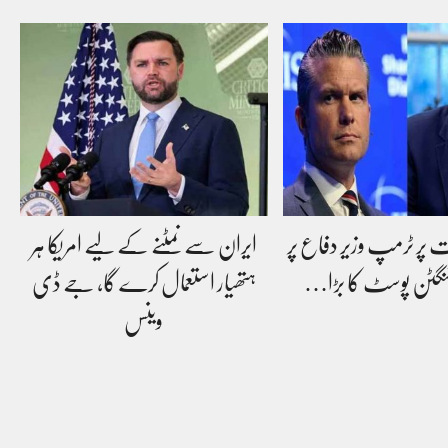
ت پر ٹرمپ وزیر دفاع پر
ایران سے نمٹنے کے لیے امریکا ہر
شنگٹن پوسٹ کا بڑا…
ہتھیار استعمال کرے گا، جے ڈی
وینس