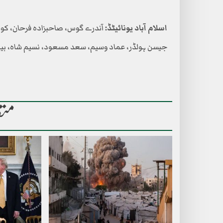
اسلام آباد یونائیٹڈ:
آندرے گوس، صاحبزادہ فرحان، کولن
جیسن ہولڈر، عماد وسیم، سعد مسعود، نسیم شاہ، بی
متع