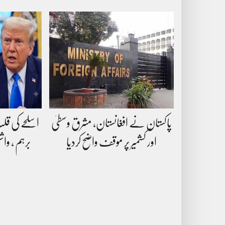
پاکستان نے افغانستان، مشرق وسطیٰ
اسلحے کی قل
اور کشمیر پر موقف واضح کردیا
برہم ، وا