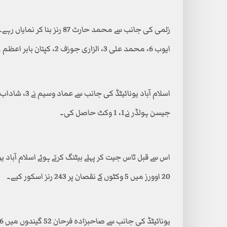
ایوب 6، محمد علی 3، الزاری جوزف 2، کپتان بابر اعظم 1، سفیان مقیم 1 اور جارج لِنڈے 0 رن بنا کر آؤٹ ہوئے۔
جیسن ہولڈر نے1، 1 وکٹ حاصل کی۔
اس سے قبل ٹاس جیت کر پہلے بیٹنگ کرتے ہوئے اسلام آباد
20 اوورز میں 5 وکٹوں کے نقصان پر 243 رنز اسکور کیے۔