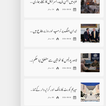
غزہ میں امن ناپید،اسرائیل کا حملے جاری رکھنے کا اعلان
2026-08-06
24 مناظر
ایران جنگ پر ٹرمپ اور وزیر دفاع میں اختلافات کی خبروں کی تردید
2026-08-06
68 مناظر
لاہور پولیس کا خواتین سے متعلق نیا حکم نامہ، بڑی پابندی عائد
2026-08-06
62 مناظر
سپریم کورٹ کا مالک اور کرایہ دار کے تنازع سے متعلق بڑا فیصلہ
2026-08-06
80 مناظر