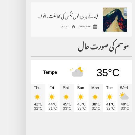
آبنائے ہرمز پر ٹول ٹیکس کی مخالفت، اقوام متحدہ سے فوری مداخلت کا مطالبہ
2026-08-06
47 مناظر
موسم کی صورت حال
35°C
Tempe
Thu
Fri
Sat
Sun
Mon
Tue
Wed
42°C
44°C
45°C
43°C
38°C
41°C
40°C
32°C
31°C
33°C
33°C
31°C
32°C
33°C