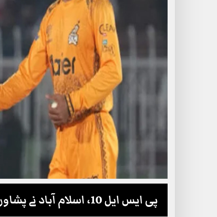
پی ایس ایل 10، اسلام آباد نے پشاور زلمی کو پچھاڑ دیا