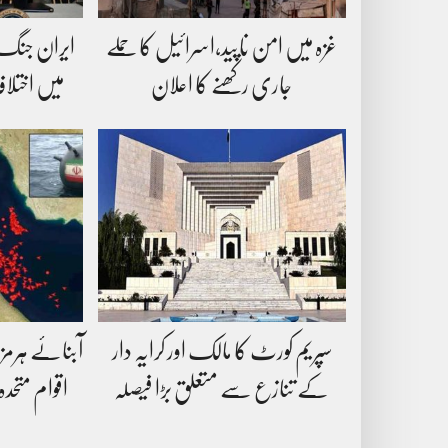
غزہ میں امن ناپید،اسرائیل کا حملے
ایران جنگ 
جاری رکھنے کا اعلان
میں اختلاف
سپریم کورٹ کا مالک اور کرایہ دار
آبنائے ہرمز 
کے تنازع سے متعلق بڑا فیصلہ
اقوام متحد