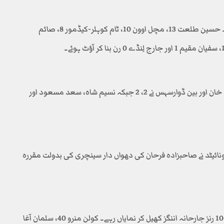
زلمی کی جانب سے محمد حارث 87 رنز بنا کر نمایاں رہے۔ حسین طلعت 13، مچل اوون 10، ٹام کوہلر-کیڈمور 8، صائم
اسلام آباد یونائیٹڈ کی جانب سے عماد وسیم نے 3، شاداب خان اور بین ڈوارسہس نے 2، 2 جبکہ نسیم شاہ، سعد مسعود اور
 یونائیٹد نے صاحبزادہ فرحان کی دھواں دار سینچری کی بدولت مقررہ
یونائیٹڈ کی جانب سے صاحبزادہ فرحان 52 گیندوں میں 106 رنز جارحانہ اننگز کھیل کر نمایاں رہے۔ کولن منرو 40، سلمان آغا