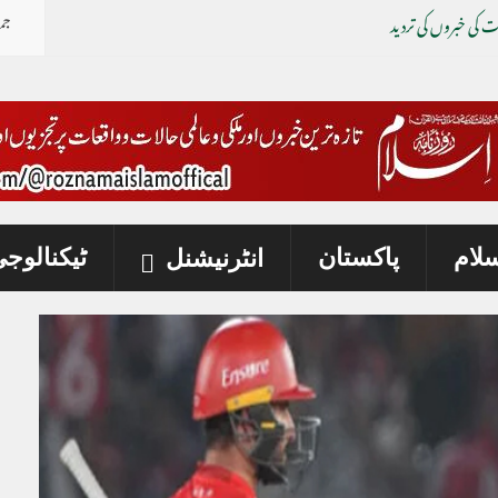
جم
 کی خبروں کی تردید
سلام
پاکستان
ٹیکنالوج
انٹرنیشنل