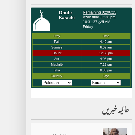
حالیہ خبریں