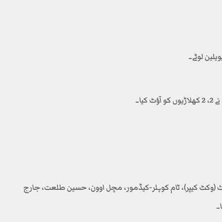
یا۔
ث (وکٹ کیپر)، ٹام کوہلر-کیڈمور، مچل اوون، حسین طلعت، جارج
۔