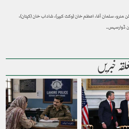
 منرو، سلمان آغا، اعظم خان (وکٹ کیپر)، شاداب خان (کپتان)،
ن ڈوارسہس۔
لقہ خبریں