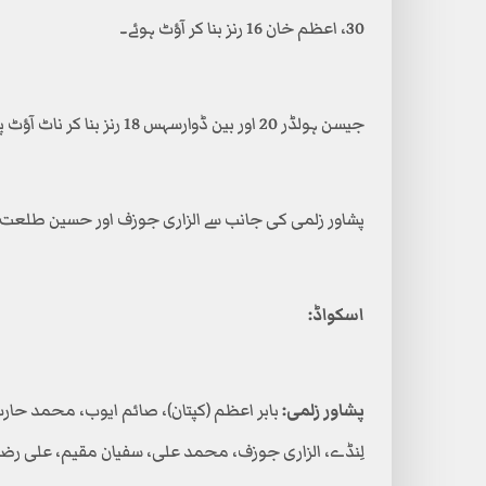
30، اعظم خان 16 رنز بنا کر آؤٹ ہوئے۔
جیسن ہولڈر 20 اور بین ڈوارسہس 18 رنز بنا کر ناٹ آؤٹ پویلین لوٹے۔
پشاور زلمی کی جانب سے الزاری جوزف اور حسین طلعت نے 2، 2 کھلاڑیوں کو آؤٹ ک
اسکواڈ:
پشاور زلمی:
بابر اعظم (کپتان)، صائم ایوب، محمد حار
لِنڈے، الزاری جوزف، محمد علی، سفیان مقیم، علی رضا