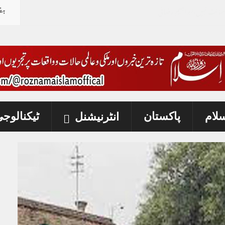
ہف
سلام
پاکستان
ٹیکنالوج
انٹرنیشنل