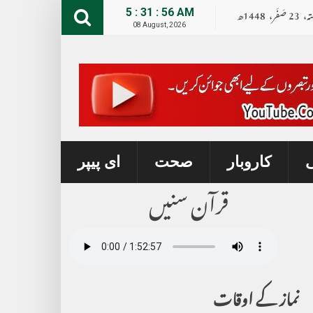
تہ،
23
صــَــفــَــر،
1448ھ
5 : 31 : 57 AM
08 August, 2026
ی
کاروبار
صحت
ای پیپر
قرآن سنیں
نماز کے اوقات