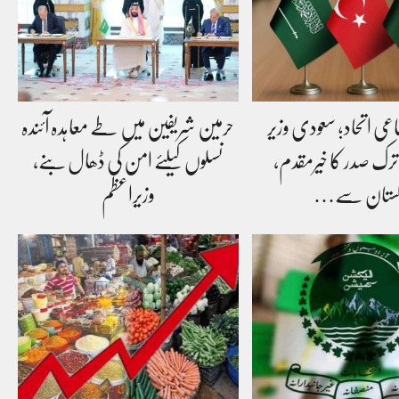
اعی اتحاد؛ سعودی وزیر
حرمین شریفین میں طے معاہدہ آئندہ
 ترک صدر کا خیرمقدم،
نسلوں کیلئے امن کی ڈھال بنے،
کستان سے…
وزیراعظم