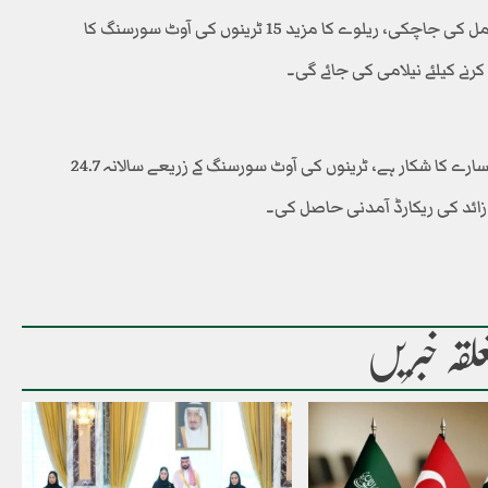
ریلوے کی 3 مسافر ٹرینوں کی آوٹ سورسنگ پہلے ہی مکمل کی جاچکی، ریلوے کا مزید 15 ٹرینوں کی آوٹ سورسنگ کا
کرنے کیلئے نیلامی کی جائے گی۔
وزیر ریلوے نے اعتراف کیا کہ پاکستان ریلوے 45 سال سے خسارے کا شکار ہے، ٹرینوں کی آوٹ سورسنگ کے زریعے سالانہ 24.7
لقہ خبریں