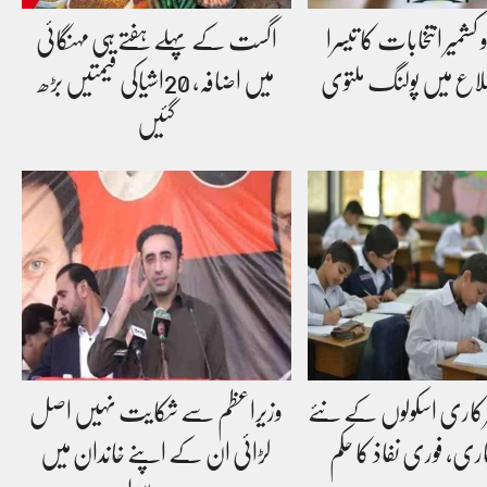
 کشمیر انتخابات کا تیسرا
اگست کے پہلے ہفتے ہی مہنگائی
میں اضافہ، 20اشیاکی قیمتیں بڑھ
گئیں
رکاری اسکولوں کے نئے
وزیراعظم سے شکایت نہیں اصل
ی، فوری نفاذ کا حکم
لڑائی ان کے اپنے خاندان میں