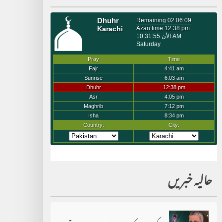
حالیہ خبریں