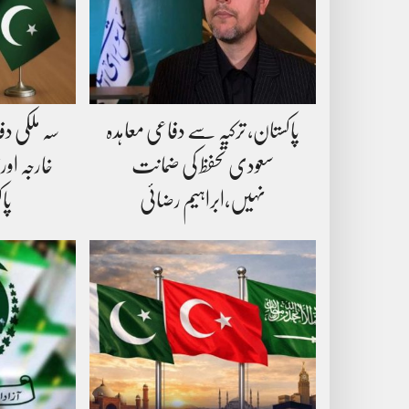
پاکستان، ترکیہ سے دفاعی معاہدہ
سہ ملکی دف
سعودی تحفظ کی ضمانت
خارجہ اور
نہیں،ابراہیم رضائی
پا