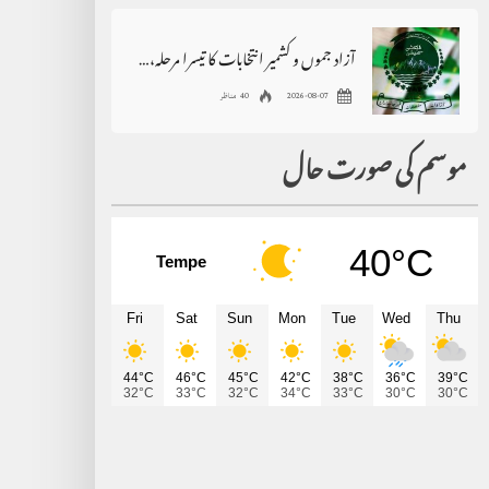
آزاد جموں و کشمیر انتخابات کا تیسرا مرحلہ،2اضلاع میں پولنگ ملتوی
2026-08-07
40 مناظر
موسم کی صورت حال
40°C
Tempe
Fri
Sat
Sun
Mon
Tue
Wed
Thu
44°C
46°C
45°C
42°C
38°C
36°C
39°C
32°C
33°C
32°C
34°C
33°C
30°C
30°C