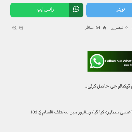
ٹویٹر
واٹس ایپ
0 تبصرے
64 مناظر
 ٹیکنالوجی حاصل کرلی۔
لوکوموٹیو فیکٹری رسالپور میں ٹیکنالوجی کی منتقلی کا عملی مظاہرہ کیا گیا، رسالپور میں مختلف اقسام کے 102