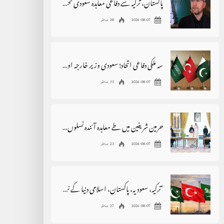
پاکستان، ترکیہ سے دفاعی معاہدہ سعودی تحفظ کی ضمانت نہیں،ابراہیم رضائی
2026-08-07
28 مناظر
سہ ملکی دفاعی اتحاد؛ سعودی وزیر خارجہ اور ترک صدر کا خیرمقدم، پاکستان سے اظہارِ تشکر
2026-08-07
35 مناظر
حرمین شریفین میں طے معاہدہ آئندہ نسلوں کیلئے امن کی ڈھال بنے، وزیراعظم
2026-08-07
25 مناظر
‘ترکیہ، سعودیہ، پاکستان، اسلامی دنیا کے نگہبان’، خصوصی نغمہ جاری
2026-08-07
27 مناظر