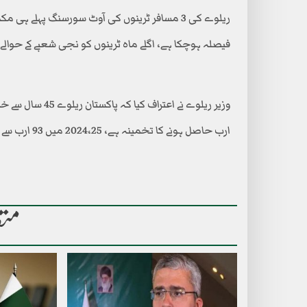
فیصلہ ہوچکا ہے، اگلے ماہ ٹرینوں کو نجی شعبے کے حوالے 
ارب حاصل ہونے کا تخمینہ ہے، 2024،25 میں 93 ارب سے زائد کی ریکارڈ آمدنی حاصل کی۔
متع