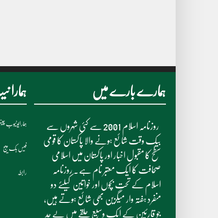
ہمارے بارے میں
ہمارا 
ہمارایوٹیوب چی
روزنامہ اسلام 2001 سے کئی شہروں سے
بیک وقت شائع ہونے والا پاکستان کا قومی
فیس بک پیج
سطح کا مقبول اخبار اور پاکستان میں اسلامی
صحافت کا ایک معتبر نام ہے۔ روزنامہ
رابطہ
اسلام کے تحت بچوں اور خواتین کیلئے دو
منفرد ہفتہ وار میگزین بھی شائع ہوتے ہیں،
جو قارئین کے ایک وسیع حلقے میں بے حد