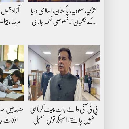
‘ترکیہ، سعودیہ، پاکستان، اسلامی دنیا
آزاد جموں و
کے نگہبان’، خصوصی نغمہ جاری
مرحلہ،2اضلاع میں پولنگ ملتوی
پی ٹی آئی والے بات چیت کرنا ہی
سندھ میں س
نہیں چاہتے، اسپیکر قومی اسمبلی
اوقات جار