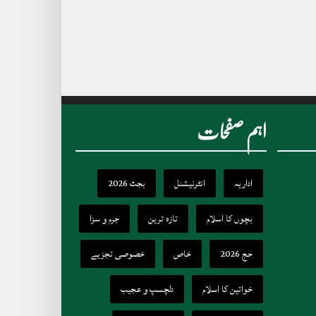
اہم صفحات
اداریہ
انٹرنیشنل
بجٹ 2026
بچوں کا اسلام
تازہ ترین
جرم و سزا
حج 2026
خاص
خصوصی تجزیے
خواتین کا اسلام
دلچسپ و عجیب