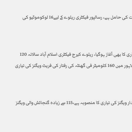
رسالپور فیکٹری سالانہ 25 لوکوموٹیو تیار کرنے کی صلاحیت کی حامل ہے، رسالپور فیکٹری ریلوے کے لیے16 لوکوموٹیو کی
کیرج فیکٹری اسلام آباد میں تیز رفتار مسافر کوچز کی تیاری کا بھی آغاز ہوگیا، ریلوے کیرج فیکٹری اسلام آباد سالانہ 120
مسافر کوچز تیار کرنے کی صلاحیت رکتھا ہے۔ مغل پورہ لاہور میں 160 کلومیٹر فی گھنٹہ کی رفتار کی فریٹ ویگنز کی تیاری
استعداد بڑھانے کے لیے 800 سے زیادہ گنجائش والی مال بردار ویگنز کی تیاری کا منصوبہ ہے،115 سے زیادہ گنجائش والی ویگنز