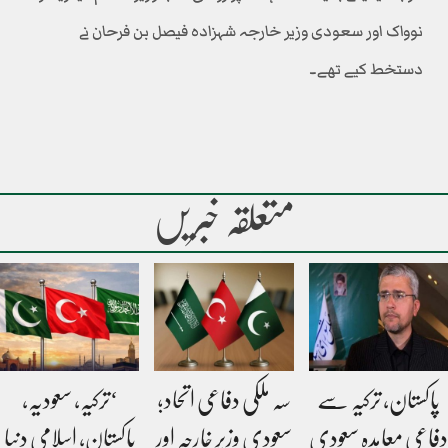
نوواک اور سعودی وزیر خارجہ شہزادہ فیصل بن فرحان نے
دستخط کیے تھے۔
متعلقہ خبریں
پاکستان، ترکیہ سے
سہ ملکی دفاعی اتحاد؛
‘ترکیہ، سعودیہ،
دفاعی معاہدہ سعودی
سعودی وزیر خارجہ اور
پاکستان، اسلامی دنیا