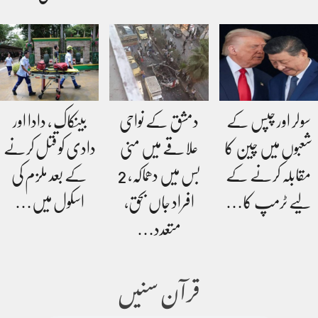
سولر اور چپس کے
دمشق کے نواحی
بینکاک ، دادا اور
شعبوں میں چین کا
علاقے میں منی
دادی کو قتل کرنے
مقابلہ کرنے کے
بس میں دھماکہ، 2
کے بعد ملزم کی
لیے ٹرمپ کا…
افراد جاں بحق،
اسکول میں…
متعدد…
قرآن سنیں