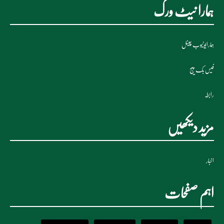
ہمارا نیٹ ورک
ہمارایوٹیوب چینل
فیس بک پیج
رابطہ
مزید دیکھیں
اخبار
اہم صفحات