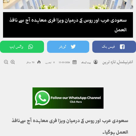
سعودی عرب اور روس کے درمیان ویزا فری معاہدہ آج سے نافذ
العمل
فیس بک
ٹویٹر
واٹس ایپ
انٹرنیشنل
,
تازہ ترین
ویب ڈیسک
2026-05-11
0 تبصرے
70 مناظر
سعودی عرب اور روس کے درمیان ویزا فری معاہدہ آج سےنافذ
العمل ہوگیا۔