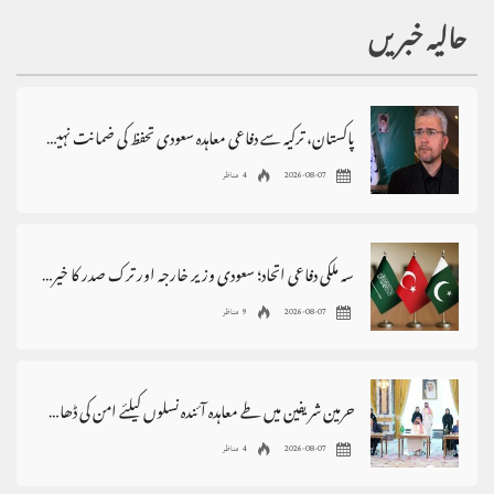
حالیہ خبریں
پاکستان، ترکیہ سے دفاعی معاہدہ سعودی تحفظ کی ضمانت نہیں،ابراہیم رضائی
2026-08-07
4 مناظر
سہ ملکی دفاعی اتحاد؛ سعودی وزیر خارجہ اور ترک صدر کا خیرمقدم، پاکستان سے اظہارِ تشکر
2026-08-07
9 مناظر
حرمین شریفین میں طے معاہدہ آئندہ نسلوں کیلئے امن کی ڈھال بنے، وزیراعظم
2026-08-07
4 مناظر