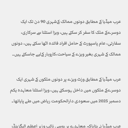
عرب میڈیا کے مطابق دونوں ممالک کےشہری 90 دن تک ایک
دوسرےکے ملک کا سفر کر سکتے ہیں، ویزا استثنا سے سرکاری،
سفارتی، عام پاسپورٹ کے حامل افراد فائدہ اٹھا سکتے ہیں، دونوں
ممالک کے شہری بغیر ویزے کے سیاحت،کاروبار کےلیے جاسکتے ہیں۔
عرب میڈیا کے مطابق وزٹ ویزے پر دونوں ملکوں کے شہری ایک
دوسرےکے ملکوں میں داخل ہوسکتے ہیں، ویزا استثنا معاہدہ یکم
دسمبر 2025 میں سعودی دارالحکومت ریاض میں طے پایاتھا۔
عرب میڈیا نے بتایاکہ معاہدے پر روسی نائب وزیر اعظم الیگزینڈر