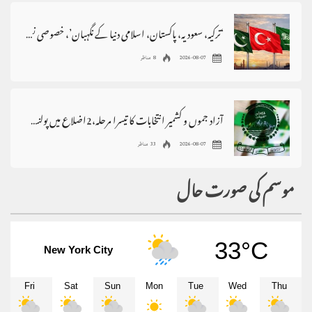
‘ترکیہ، سعودیہ، پاکستان، اسلامی دنیا کے نگہبان’، خصوصی نغمہ جاری
2026-08-07
8 مناظر
آزاد جموں و کشمیر انتخابات کا تیسرا مرحلہ،2اضلاع میں پولنگ ملتوی
2026-08-07
33 مناظر
موسم کی صورت حال
33°C
New York City
Fri
Sat
Sun
Mon
Tue
Wed
Thu