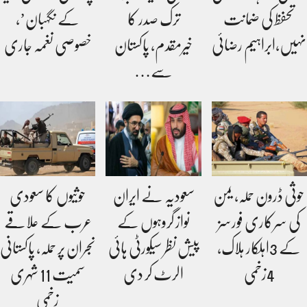
تحفظ کی ضمانت
ترک صدر کا
کے نگہبان’،
نہیں،ابراہیم رضائی
خیرمقدم، پاکستان
خصوصی نغمہ جاری
سے…
حوثی ڈرون حملہ، یمن
سعودیہ نے ایران
حوثیوں کا سعودی
کی سرکاری فورسز
نواز گروہوں کے
عرب کے علاقے
کے 3اہلکار ہلاک،
پیش نظر سیکورٹی ہائی
نجران پر حملہ، پاکستانی
4زخمی
الرٹ کر دی
سمیت 11 شہری
زخمی