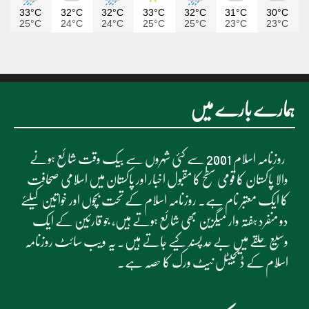
33°C
32°C
32°C
33°C
32°C
31°C
30°C
25°C
24°C
24°C
25°C
25°C
23°C
23°C
ہمارے بارے میں
روزنامہ اسلام 2001 سے کئی شہروں سے بیک وقت شائع ہونے
والا پاکستان کا قومی سطح کا مقبول اخبار اور پاکستان میں اسلامی صحافت
کا ایک معتبر نام ہے۔ روزنامہ اسلام کے تحت بچوں اور خواتین کیلئے
دو منفرد ہفتہ وار میگزین بھی شائع ہوتے ہیں، جو قارئین کے ایک
وسیع حلقے میں بے حد پسند کیے جاتے ہیں۔ یہ ویب سائٹ روزنامہ
اسلام کے ڈیجیٹل نیٹ ورک کا حصہ ہے۔