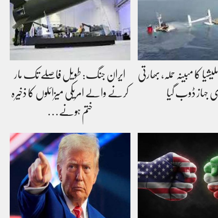
یشیا کا مبینہ حملہ، بھارتی
ایران جنگ: طویل فاصلے تک مار
 جہاز ڈوب گیا
کرنے والے امریکی میزائلوں کا ذخیرہ
ختم ہونے…