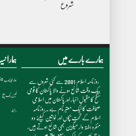
شروع
ہمارے بارے میں
ہمارا 
ہمارایوٹیوب چی
روزنامہ اسلام 2001 سے کئی شہروں سے
بیک وقت شائع ہونے والا پاکستان کا قومی
فیس بک پیج
سطح کا مقبول اخبار اور پاکستان میں اسلامی
صحافت کا ایک معتبر نام ہے۔ روزنامہ
رابطہ
اسلام کے تحت بچوں اور خواتین کیلئے دو
منفرد ہفتہ وار میگزین بھی شائع ہوتے ہیں،