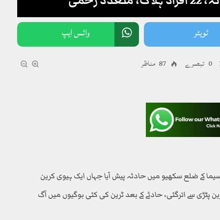
د زخمی
ٹویٹر
واٹس ایپ
0 تبصرے
87 مناظر
یما کے ضلع سکھیو میں حادثہ پیش آیا جہاں ایک ہیوی کرین
ین پٹڑی سے اترگئی، حادثے کے بعد ٹرین کی کئی بوگیوں میں آگ