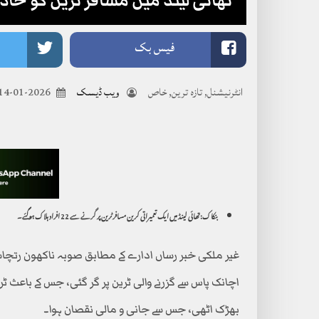
تھائی لینڈ میں مسافر ٹرین کو حادثہ، 22 افراد ہلاک، متعد
فیس بک
انٹرنیشنل
,
تازہ ترین
,
خاص
ویب ڈیسک
2026-01-14
بنکاک:تھائی لینڈ میں ایک تعمیراتی کرین مسافر ٹرین پر گرنے سے 22 افراد ہلاک ہوگئے۔
غیر ملکی خبر رساں ادارے کے مطابق صوبہ ناکھون رتچاس
اچانک پاس سے گزرنے والی ٹرین پر گر گئی، جس کے باعث ٹر
بھڑک اٹھی، جس سے جانی و مالی نقصان ہوا۔