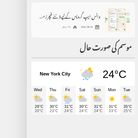
واٹس ایپ گروپس کے لیے3نئے فیچرز متعارف
2026-08-05
75 مناظر
موسم کی صورت حال
24°C
New York City
Wed
Thu
Fri
Sat
Sun
Mon
Tue
29°C
30°C
31°C
30°C
31°C
31°C
35°C
20°C
23°C
24°C
24°C
24°C
23°C
25°C