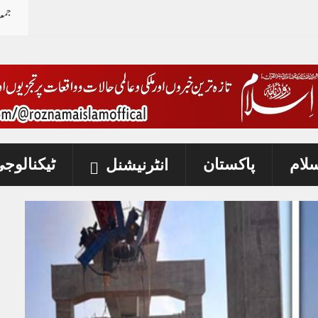
جمع
سلام
پاکستان
ٹیکنالوج
انٹرنیشنل