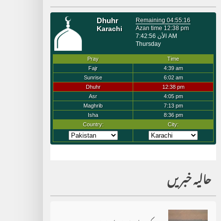
حالیہ خبریں