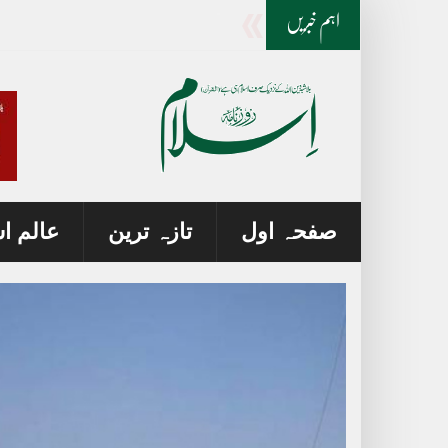
دالبندین:اسمگلنگ نیٹ ورک کیخلاف ک
_
اہم خبریں
صفحہ اول
تازہ ترین
عالم ا