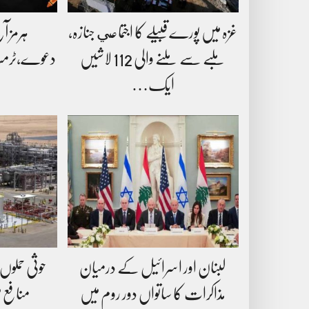
غزہ میں پورے قبیلے کا اجتماعي جنازہ،
ہرمز آ
ملبے سے ملنے والی 112 لاشیں
دعوے،ٹرمپ 
ایک…
لبنان اور اسرائیل کے درمیان
حوثی حملوں 
مذاکرات کا ساتواں دور روم میں
منافع میں 44فی