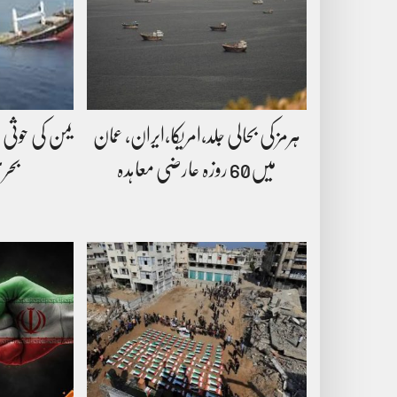
ہرمز کی بحالی جلد،امریکا،ایران، عمان
یمن کی حوثی مل
میں60 روزہ عارضی معاہدہ
بحری