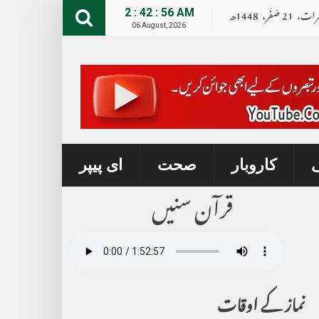
رات،
21
صــَــفــَــر،
1448ھ
2 : 42 : 57 AM
06 August, 2026
ی
کاروبار
صحت
ای پیپر
قرآن سنیں
نماز کے اوقات