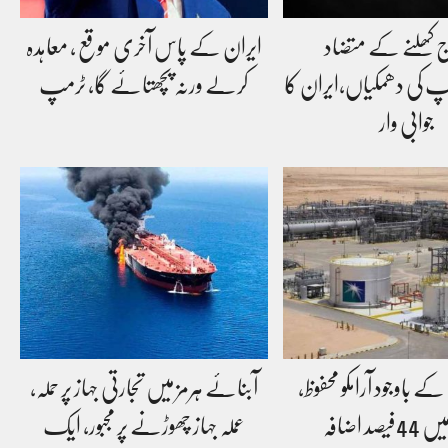
ج کھلنے کے متضاد
ایران کے پاس آخری موقع ، معاہدہ
کی دھمکیاں،ایران کا
کرلے ورنہ پچھتائے گا، ٹرمپ
جوابی وار
کے باوجود آرامکو محفوظ،
آبنائے ہرمز میں تجارتی جہاز پر حملہ،
صد اضافہ
عملہ جہاز چھوڑنے پر مجبور، ایک