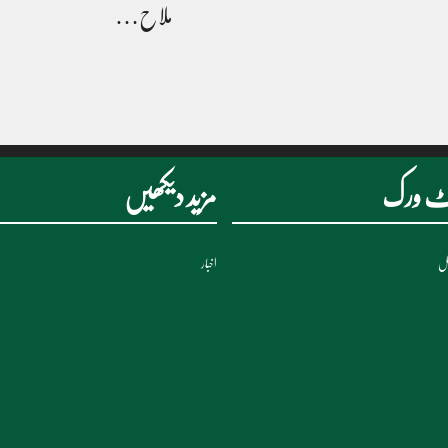
ملاح…
نیٹ ورک
مزید دیکھیں
نل
اخبار