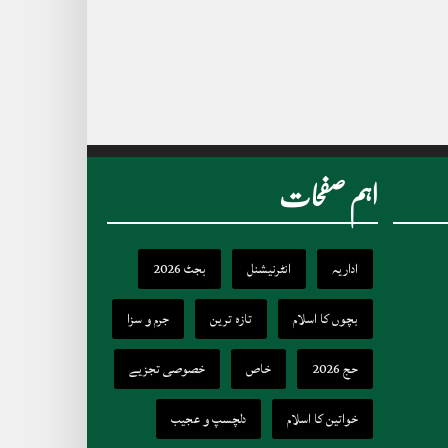
اہم صفحات
اداریہ
انٹرنیشنل
بجٹ 2026
بچوں کا اسلام
تازہ ترین
جرم و سزا
حج 2026
خاص
خصوصی تجزیے
خواتین کا اسلام
دلچسپ و عجیب