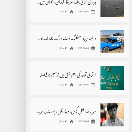
ہرمز کی بحالی جلد،امریکا،ایران، عمان میں60 روزہ عارضی معاہدہ
2026-08-05
46 مناظر
دالبندین:اسمگلنگ نیٹ ورک کیخلاف کارروائی،4کروڑ مالیت کا سامان ضبط
2026-08-05
43 مناظر
انتخابی قوعد کی اہم شق میں ترمیم کا فیصلہ
2026-08-05
44 مناظر
میر رضا قتل کیس، میڈیکل رپورٹ پرسرجن اور پولیس آمنے سامنے
2026-08-05
45 مناظر