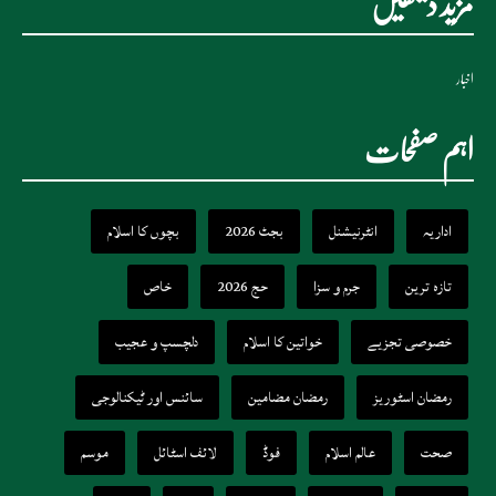
مزید دیکھیں
اخبار
اہم صفحات
اداریہ
انٹرنیشنل
بجٹ 2026
بچوں کا اسلام
تازہ ترین
جرم و سزا
حج 2026
خاص
خصوصی تجزیے
خواتین کا اسلام
دلچسپ و عجیب
رمضان اسٹوریز
رمضان مضامین
سائنس اور ٹیکنالوجی
صحت
عالم اسلام
فوڈ
لائف اسٹائل
موسم