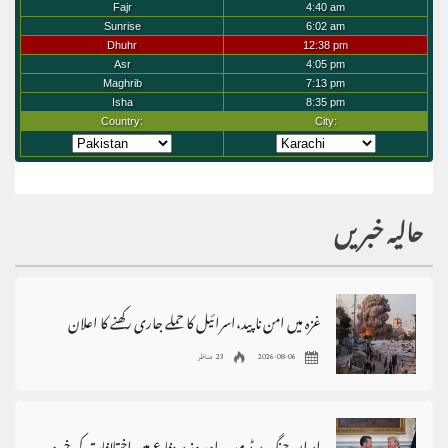
حالیہ خبریں
غزہ میں امن ناپید،اسرائیل کا حملے جاری رکھنے کا اعلان
2026-08-06
23 مناظر