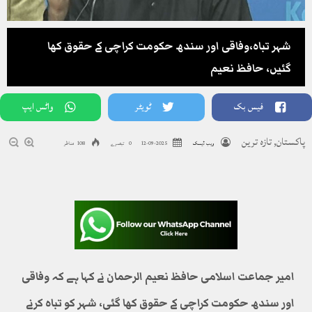
شہر تباہ،وفاقی اور سندھ حکومت کراچی کے حقوق کھا
گئیں، حافظ نعیم
فیس بک
ٹویٹر
واٹس ایپ
پاکستان
,
تازہ ترین
ویب ڈیسک
2025-09-12
0 تبصرے
108 مناظر
امیر جماعت اسلامی حافظ نعیم الرحمان نے کہا ہے کہ وفاقی
اور سندھ حکومت کراچی کے حقوق کھا گئی، شہر کو تباہ کرنے