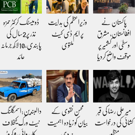
پاکستان نے
وزیراعظم کی ہدایت
ڈومیسٹک کرکٹر حمزہ
افغانستان، مشرق
پر ایم ڈی کیٹ
نذر پر2سال کی
وسطیٰ اور کشمیر پر
ملتوی
پابندی،10لاکھ جرمانہ
موقف واضح کردیا
عائد
میر علی رضا کی قبر
محسن نقوی کے
دالبندین:اسمگلنگ
کشائی کی درخواست
بیان کو زیادہ اہمیت
نیٹ ورک کیخلاف
منظور
نہ دی
کارروائی،4کروڑ