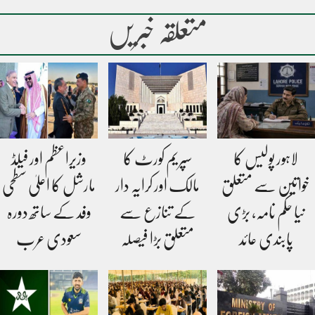
متعلقہ خبریں
لاہور پولیس کا
سپریم کورٹ کا
وزیراعظم اور فیلڈ
خواتین سے متعلق
مالک اور کرایہ دار
مارشل کا اعلیٰ سطحی
نیا حکم نامہ، بڑی
کے تنازع سے
وفد کے ساتھ دورہ
پابندی عائد
متعلق بڑا فیصلہ
سعودی عرب