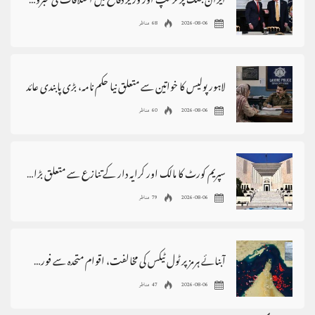
ایران جنگ پر ٹرمپ اور وزیر دفاع میں اختلافات کی خبروں کی تردید
2026-08-06
68 مناظر
لاہور پولیس کا خواتین سے متعلق نیا حکم نامہ، بڑی پابندی عائد
2026-08-06
60 مناظر
سپریم کورٹ کا مالک اور کرایہ دار کے تنازع سے متعلق بڑا فیصلہ
2026-08-06
79 مناظر
آبنائے ہرمز پر ٹول ٹیکس کی مخالفت، اقوام متحدہ سے فوری مداخلت کا مطالبہ
2026-08-06
47 مناظر