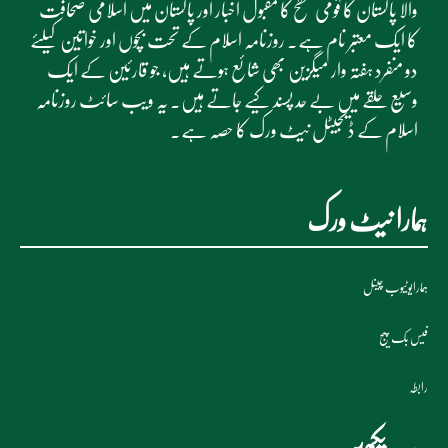
والا پاکستان کا قومی سطح کا مقبول اخبار اور پاکستان میں اسلامی صحافت
کا ایک معتبر نام ہے۔ روزنامہ اسلام کے تحت بچوں اور خواتین کیلئے
دو منفرد ہفتہ وار میگزین بھی شائع ہوتے ہیں، جو قارئین کے ایک
وسیع حلقے میں بے حد پسند کیے جاتے ہیں۔ یہ ویب سائٹ روزنامہ
اسلام کے ڈیجیٹل نیٹ ورک کا حصہ ہے۔
ہمارا نیٹ ورک
ہمارایوٹیوب چینل
فیس بک پیج
رابطہ