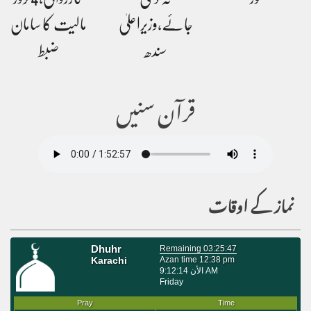
جائے،وزیراعلیٰ
مالیت کا سامان
سندھ
ضبط
قرآن سنیں
نماز کے اوقات