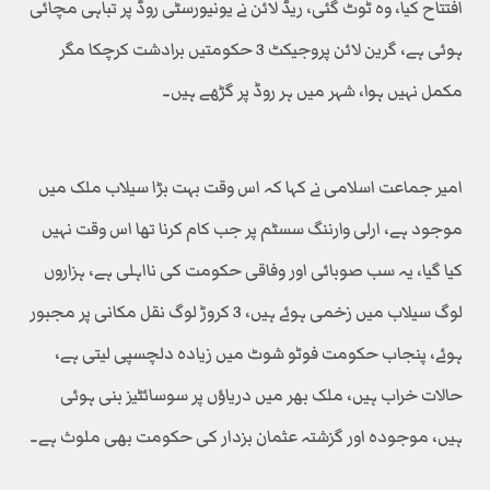
افتتاح کیا، وہ ٹوٹ گئی، ریڈ لائن نے یونیورسٹی روڈ پر تباہی مچائی
ہوئی ہے، گرین لائن پروجیکٹ 3 حکومتیں برادشت کرچکا مگر
مکمل نہیں ہوا، شہر میں ہر روڈ پر گڑھے ہیں۔
امیر جماعت اسلامی نے کہا کہ اس وقت بہت بڑا سیلاب ملک میں
موجود ہے، ارلی وارننگ سسٹم پر جب کام کرنا تھا اس وقت نہیں
کیا گیا، یہ سب صوبائی اور وفاقی حکومت کی نااہلی ہے، ہزاروں
لوگ سیلاب میں زخمی ہوئے ہیں، 3 کروڑ لوگ نقل مکانی پر مجبور
ہوئے، پنجاب حکومت فوٹو شوٹ میں زیادہ دلچسپی لیتی ہے،
حالات خراب ہیں، ملک بھر میں دریاؤں پر سوسائٹیز بنی ہوئی
ہیں، موجودہ اور گزشتہ عثمان بزدار کی حکومت بھی ملوث ہے۔