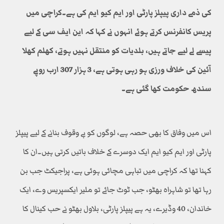
کی ذمے داری پیپلز پارٹی اور ایم کیو ایم کی ہے۔کراچی میں
پریس کانفرنس کرتے ہوئے انہوں نے کہا کہ این ایف سی کے لیے
پیسے لے لیے جاتے ہیں، بلدیات کو منتقل نہیں ہوتے، کھلم کھلا
آئین کی خلاف ورزی ہو رہی ہوتی ہے، 3 ہزار 307 ارب روپے
سندھ حکومت کھا گئی ہے۔
اس میں وفاق کا بھی حصہ ہے، لوگوں کو بے وقوف بنانے کے لیے پیپلز
پارٹی اور ایم کیو ایم ایک دوسرے کے خلاف باتیں کرتی ہیں۔ان کا
کہنا تھا کہ کراچی میں تباہی مچائی ہوئی ہے، پراجیکٹ جب بن
رہا تھا تو شاہراہ بھٹو، جب ٹوٹ جائے تو ملیر ایکسپریس وے، ایک
خاندان، 40 وڈیرے، یہ ہے پیپلز پارٹی، بلاول بھٹو نے حب کینال کا