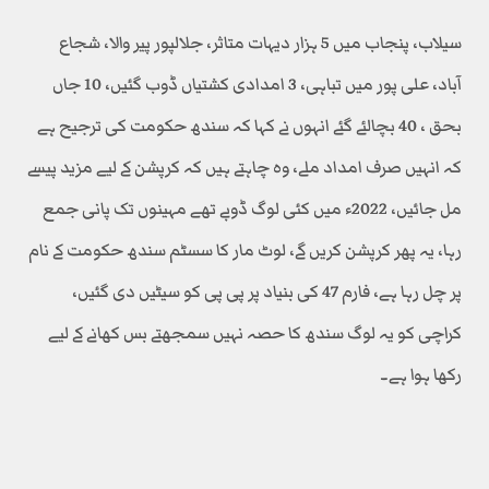
سیلاب، پنجاب میں 5 ہزار دیہات متاثر، جلالپور پیر والا، شجاع
آباد، علی پور میں تباہی، 3 امدادی کشتیاں ڈوب گئیں، 10 جاں
بحق ، 40 بچالئے گئے انہوں نے کہا کہ سندھ حکومت کی ترجیح ہے
کہ انہیں صرف امداد ملے، وہ چاہتے ہیں کہ کرپشن کے لیے مزید پیسے
مل جائیں، 2022ء میں کئی لوگ ڈوبے تھے مہینوں تک پانی جمع
رہا، یہ پھر کرپشن کریں گے، لوٹ مار کا سسٹم سندھ حکومت کے نام
پر چل رہا ہے، فارم 47 کی بنیاد پر پی پی کو سیٹیں دی گئیں،
کراچی کو یہ لوگ سندھ کا حصہ نہیں سمجھتے بس کھانے کے لیے
رکھا ہوا ہے۔