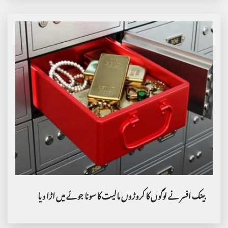
بینک افسر نے لوگوں کا کروڑوں مالیت کا سونا جوئے میں اڑا دیا