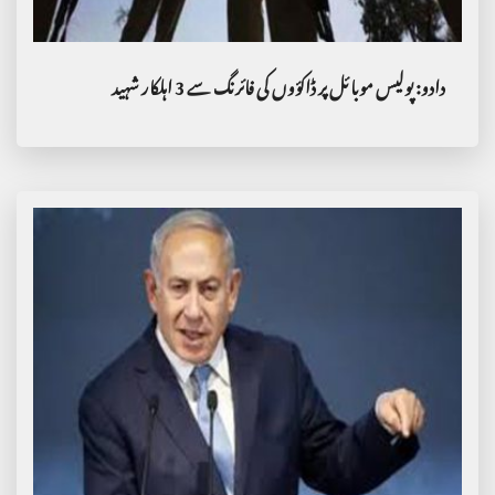
دادو: پولیس موبائل پر ڈاکؤوں کی فائرنگ سے 3 اہلکار شہید