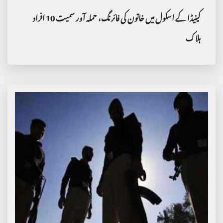
کینیڈا کے اسکول میں خاتون کی فائرنگ، حملہ آور سمیت 10 افراد
ہلاک