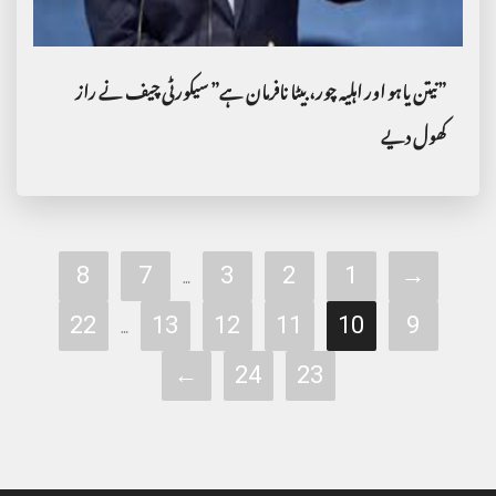
”نیتن یاہو اور اہلیہ چور، بیٹا نافرمان ہے” سیکورٹی چیف نے راز
کھول دیے
8
7
3
2
1
→
…
22
13
12
11
10
9
…
←
24
23