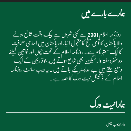
ہمارے بارے میں
روزنامہ اسلام 2001 سے کئی شہروں سے بیک وقت شائع ہونے
والا پاکستان کا قومی سطح کا مقبول اخبار اور پاکستان میں اسلامی صحافت
کا ایک معتبر نام ہے۔ روزنامہ اسلام کے تحت بچوں اور خواتین کیلئے
دو منفرد ہفتہ وار میگزین بھی شائع ہوتے ہیں، جو قارئین کے ایک
وسیع حلقے میں بے حد پسند کیے جاتے ہیں۔ یہ ویب سائٹ روزنامہ
اسلام کے ڈیجیٹل نیٹ ورک کا حصہ ہے۔
ہمارا نیٹ ورک
ہمارایوٹیوب چینل