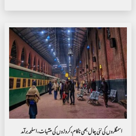
اسمگلروں کی نئی چال بھی ناکام،کروڑوں کی منشیات،اسلحہ برآمد