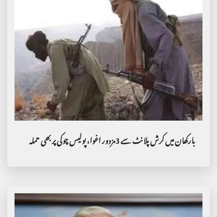
بارکھان میں کرش پلانٹ سے 3مزدور اغوا، پولیس چوکی پر بھی حملہ