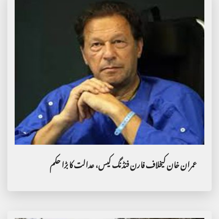
عمران خان کیخلاف فارن فنڈنگ کیس، عدالت کا بڑا حکم