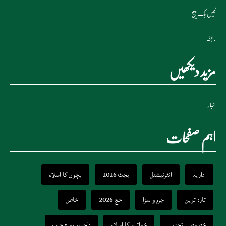
فیس بک پیج
رابطہ
مزید دیکھیں
اخبار
اہم صفحات
اداریہ
انٹرنیشنل
بجٹ 2026
بچوں کا اسلام
تازہ ترین
جرم و سزا
حج 2026
خاص
خصوصی تجزیے
خواتین کا اسلام
دلچسپ و عجیب