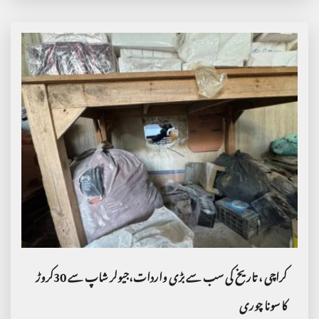
کراچی ، تاریخ کی سب سے بڑی واردات،جیولر شاپ سے 30کروڑ
کا سونا چوری