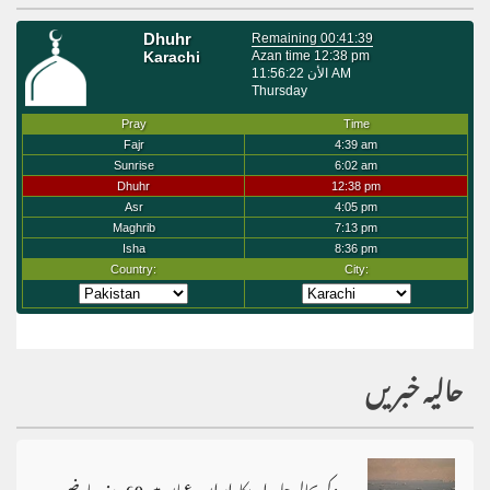
حالیہ خبریں