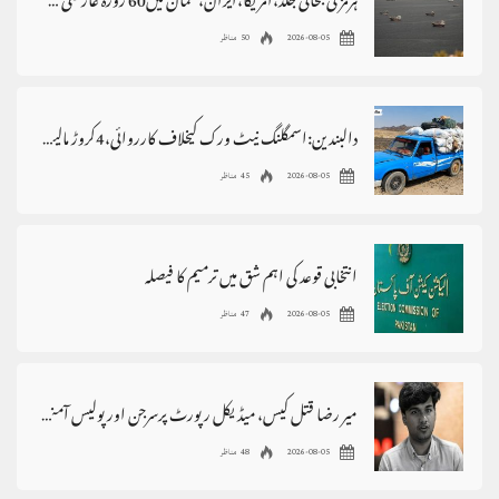
ہرمز کی بحالی جلد،امریکا،ایران، عمان میں60 روزہ عارضی معاہدہ
2026-08-05
50 مناظر
دالبندین:اسمگلنگ نیٹ ورک کیخلاف کارروائی،4کروڑ مالیت کا سامان ضبط
2026-08-05
45 مناظر
انتخابی قوعد کی اہم شق میں ترمیم کا فیصلہ
2026-08-05
47 مناظر
میر رضا قتل کیس، میڈیکل رپورٹ پرسرجن اور پولیس آمنے سامنے
2026-08-05
48 مناظر