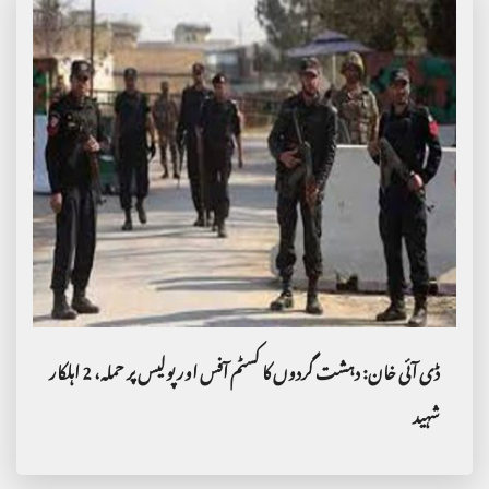
ڈی آئی خان: دہشت گردوں کا کسٹم آفس اور پولیس پر حملہ، 2 اہلکار
شہید