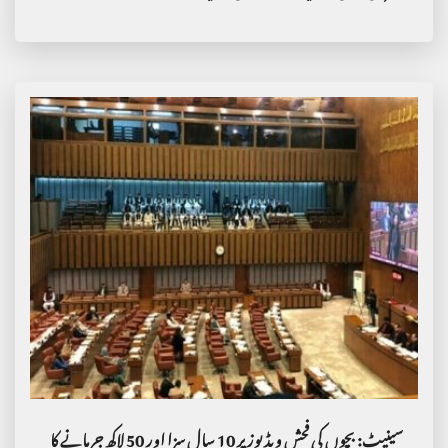
سینیٹ: بچوں کی فحش ویڈیوز پر 10 سال سزا اور 50 لاکھ جرمانے کا