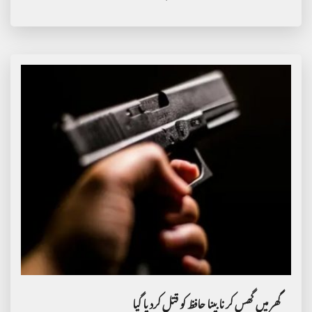
گھر میں گھس کر نابینا حافظ کو قتل کردیا گیا