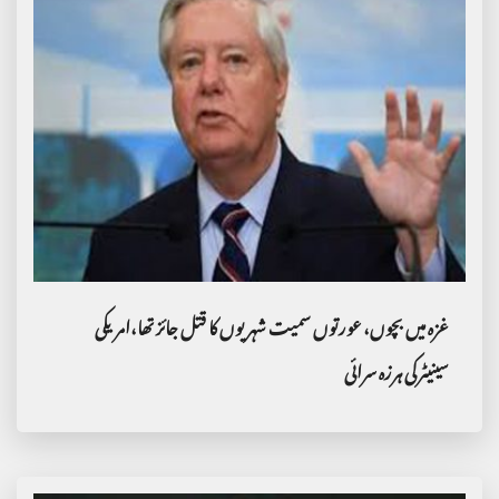
غزہ میں بچوں، عورتوں سمیت شہریوں کا قتل جائز تھا،امریکی
سینیٹرکی ہرزہ سرائی