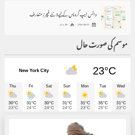
واٹس ایپ گروپس کے لیے3نئے فیچرز متعارف
2026-08-05
80 مناظر
موسم کی صورت حال
23°C
New York City
Thu
Fri
Sat
Sun
Mon
Tue
Wed
30°C
31°C
30°C
31°C
31°C
35°C
31°C
23°C
24°C
24°C
24°C
23°C
25°C
23°C