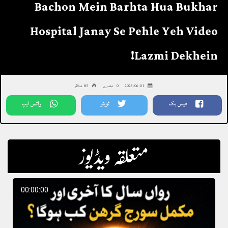
Bachon Mein Barhta Hua Bukhar
Hospital Janay Se Pehle Yeh Video
Lazmi Dekhein!
2026-06-01
0 تبصرے
85 مناظر
فیس بک
ٹویٹر
واٹس ایپ
متعلقہ ویڈیوز
00:00:00