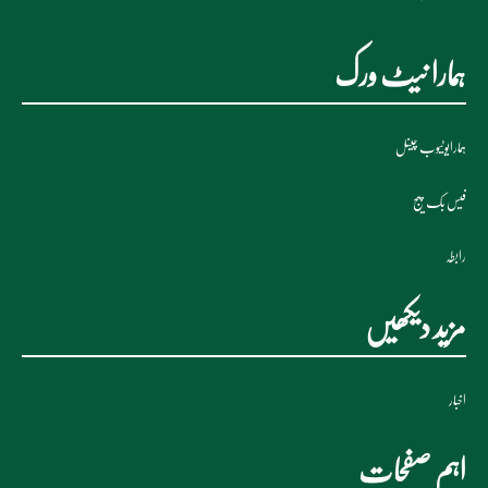
ہمارا نیٹ ورک
ہمارایوٹیوب چینل
فیس بک پیج
رابطہ
مزید دیکھیں
اخبار
اہم صفحات