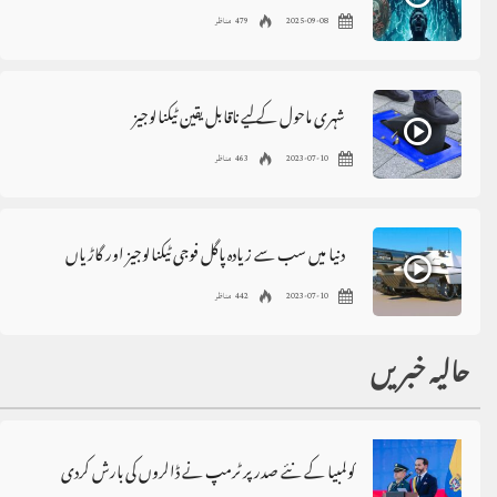
2025-09-08
479 مناظر
شہری ماحول کے لیے ناقابل یقین ٹیکنالوجیز
2023-07-10
463 مناظر
دنیا میں سب سے زیادہ پاگل فوجی ٹیکنالوجیز اور گاڑیاں
2023-07-10
442 مناظر
حالیہ خبریں
کولمبیا کے نئے صدر پر ٹرمپ نے ڈالروں کی بارش کردی