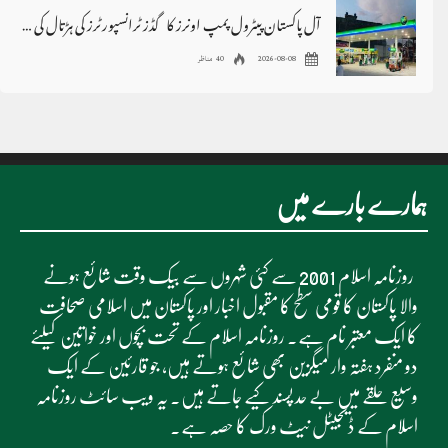
آل پاکستان پیٹرول پمپ اونرز کا گڈز ٹرانسپورٹرز کی ہڑتال کی حمایت کا اعلان
2026-08-08
40 مناظر
ہمارے بارے میں
روزنامہ اسلام 2001 سے کئی شہروں سے بیک وقت شائع ہونے
والا پاکستان کا قومی سطح کا مقبول اخبار اور پاکستان میں اسلامی صحافت
کا ایک معتبر نام ہے۔ روزنامہ اسلام کے تحت بچوں اور خواتین کیلئے
دو منفرد ہفتہ وار میگزین بھی شائع ہوتے ہیں، جو قارئین کے ایک
وسیع حلقے میں بے حد پسند کیے جاتے ہیں۔ یہ ویب سائٹ روزنامہ
اسلام کے ڈیجیٹل نیٹ ورک کا حصہ ہے۔