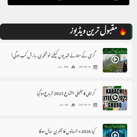
مقبول ترین ویڈیوز
گرمی کے ستائے شہریوں کیلئے خوشخبری، بارش کب ہوگی؟
2025-06-14
1083 مناظر
کراچی کا تبلیغی اجتماع 2025 شروع ہوگیا
2025-02-14
826 مناظر
کیا 2026ء انسانوں کا آخری سال ہوگا