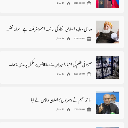
2026-08-08
19 مناظر
دفاعی معاہدہ اسلامی اتحاد کی جانب اہم پیشرفت ہے، مولانافضل الرحمٰن
2026-08-08
18 مناظر
صہیونی ظلم کی انتہا،اسیران سے ملاقاتوں پر مکمل پابندی،چھاپے،گرفتاریاں
2026-08-08
16 مناظر
حافظ نعیم نے دھرنوں کااعلان واپس لے لیا
2026-08-08
18 مناظر