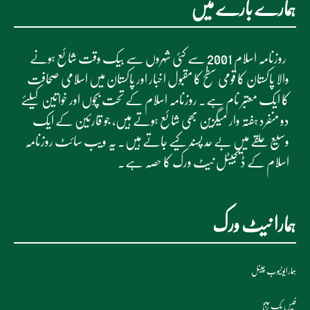
ہمارے بارے میں
روزنامہ اسلام 2001 سے کئی شہروں سے بیک وقت شائع ہونے
والا پاکستان کا قومی سطح کا مقبول اخبار اور پاکستان میں اسلامی صحافت
کا ایک معتبر نام ہے۔ روزنامہ اسلام کے تحت بچوں اور خواتین کیلئے
دو منفرد ہفتہ وار میگزین بھی شائع ہوتے ہیں، جو قارئین کے ایک
وسیع حلقے میں بے حد پسند کیے جاتے ہیں۔ یہ ویب سائٹ روزنامہ
اسلام کے ڈیجیٹل نیٹ ورک کا حصہ ہے۔
ہمارا نیٹ ورک
ہمارایوٹیوب چینل
فیس بک پیج