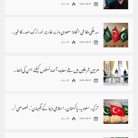
2026-08-07
22 مناظر
سہ ملکی دفاعی اتحاد؛ سعودی وزیر خارجہ اور ترک صدر کا خیرمقدم، پاکستان سے اظہارِ تشکر
2026-08-07
29 مناظر
حرمین شریفین میں طے معاہدہ آئندہ نسلوں کیلئے امن کی ڈھال بنے، وزیراعظم
2026-08-07
20 مناظر
‘ترکیہ، سعودیہ، پاکستان، اسلامی دنیا کے نگہبان’، خصوصی نغمہ جاری
2026-08-07
24 مناظر