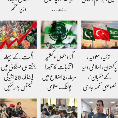
سے…
وزیراعظم
‘ترکیہ، سعودیہ،
آزاد جموں و کشمیر
اگست کے پہلے
پاکستان، اسلامی دنیا
انتخابات کا تیسرا
ہفتے ہی مہنگائی میں
کے نگہبان’،
مرحلہ،2اضلاع میں
اضافہ، 20اشیاکی
خصوصی نغمہ جاری
پولنگ ملتوی
قیمتیں بڑھ گئیں