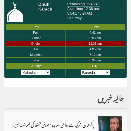
حالیہ خبریں
پاکستان، ترکیہ سے دفاعی معاہدہ سعودی تحفظ کی ضمانت نہیں،ابراہیم رضائی